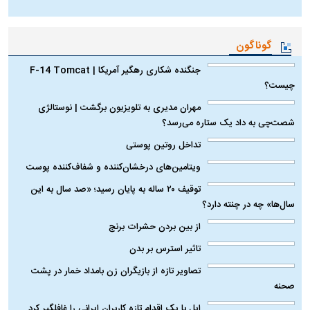
گوناگون
جنگنده شکاری رهگیر آمریکا | F-14 Tomcat
چیست؟
مهران مدیری به تلویزیون برگشت | نوستالژی
شصت‌چی به داد یک ستاره می‌رسد؟
تداخل روتین پوستی
ویتامین‌های درخشان‌کننده و شفاف‌کننده پوست
توقیف ۲۰ ساله به پایان رسید؛ «صد سال به این
سال‌ها» چه در چنته دارد؟
از بین بردن حشرات برنج
تاثیر استرس بر بدن
تصاویر تازه از بازیگران زن بامداد خمار در پشت
صحنه
اپل با یک اقدام تازه کاربران ایرانی را غافلگیر کرد