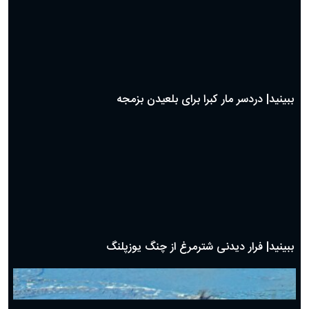
ببینید| دردسر مار کبرا برای بلعیدن بزمجه
ببینید| فرار دیدنی شترمرغ از چنگ یوزپلنگ