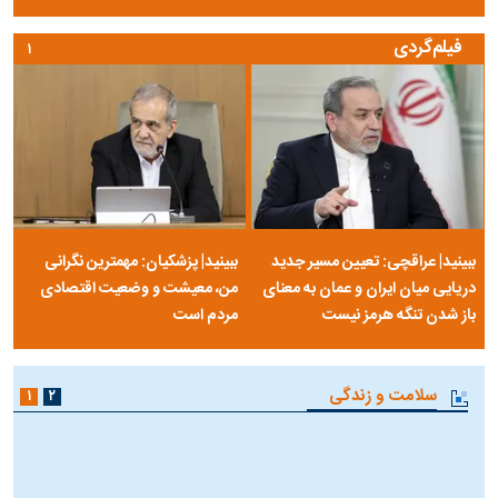
فیلم‌گردی
۱
ببینید| عراقچی: تعیین مسیر جدید
ببینید| پزشکیان: مهمترین نگرانی
دریایی میان ایران و عمان به معنای
من، معیشت و وضعیت اقتصادی
باز شدن تنگه هرمز نیست
مردم است
سلامت و زندگی
۱
۲