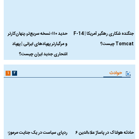
جنگنده شکاری رهگیر آمریکا | F-14
حدید ۱۱۰؛ نسخه سریع‌تر، پنهان‌کارتر
Tomcat چیست؟
و مرگبارتر پهپادهای ایرانی | پهپاد
چ
انتحاری جدید ایران چیست؟
حوادث
۱
۲
حادثه هولناک در پاساژ علاءالدین ۶
ردپای سیاست در یک جنایت مرموز؛
ج