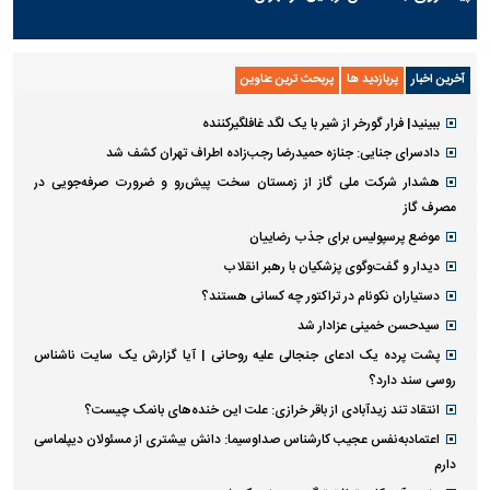
آخرین اخبار
پربازدید ها
پربحث ترین عناوین
ببینید| فرار گورخر از شیر با یک لگد غافلگیرکننده
دادسرای جنایی: جنازه حمیدرضا رجب‌زاده اطراف تهران کشف شد
هشدار شرکت ملی گاز از زمستان سخت پیش‌رو و ضرورت صرفه‌جویی در
مصرف گاز
موضع پرسپولیس برای جذب رضاییان
دیدار و گفت‌وگوی پزشکیان با رهبر انقلاب
دستیاران نکونام در تراکتور چه کسانی هستند؟
سیدحسن خمینی عزادار شد
پشت پرده یک ادعای جنجالی علیه روحانی | آیا گزارش یک سایت ناشناس
روسی سند دارد؟
انتقاد تند زیدآبادی از باقر خرازی: علت این خنده‌های بانمک چیست؟
اعتمادبه‌نفس عجیب کارشناس صداوسیما: دانش بیشتری از مسئولان دیپلماسی
دارم