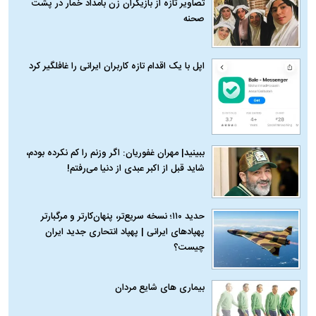
تصاویر تازه از بازیگران زن بامداد خمار در پشت
صحنه
اپل با یک اقدام تازه کاربران ایرانی را غافلگیر کرد
ببینید| مهران غفوریان: اگر وزنم را کم نکرده بودم،
شاید قبل از اکبر عبدی از دنیا می‌رفتم!
حدید ۱۱۰؛ نسخه سریع‌تر، پنهان‌کارتر و مرگبارتر
پهپادهای ایرانی | پهپاد انتحاری جدید ایران
چیست؟
بیماری‌ های شایع مردان