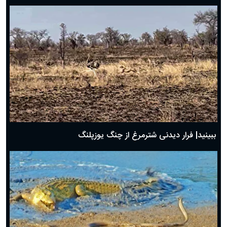
ببینید| فرار دیدنی شترمرغ از چنگ یوزپلنگ