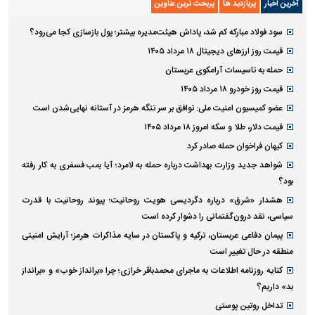
آخرین اخبار
پربازدید ها
پربحث ترین عناوین
سود فولاد مبارکه کم شد، پاداش هیئت‌مدیره بیشتر؛ پول بازسازی کجا می‌رود؟
قیمت روز ارز‌های دیجیتال ۱۸ مرداد ۱۴۰۵
حمله به تاسیسات آرامکوی عربستان
قیمت روز خودرو ۱۸ مرداد ۱۴۰۵
عضو کمیسیون امنیت ملی: توافق بر سر تنگه هرمز در آستانه نهایی‌شدن است
قیمت دلار، طلا و سکه امروز ۱۸ مرداد ۱۴۰۵
کیهان فراخوان حمله صادر کرد
شواهد جدید وزارت بهداشت درباره حمله به لامرد؛ آیا بمب فسفری به کار رفته
بود؟
هشدار «شرق» درباره دگردیسی هویت روحانیت؛ پیوند روحانیت با قدرت
سیاسی، نقد درون‌گفتمانی را دشوار کرده است
پیمان دفاعی عربستان، ترکیه و پاکستان در سایه مذاکرات هرمز؛ آرایش امنیتی
منطقه در حال تغییر است
کنایه روزنامه اطلاعات به ماجرای محمدباقر خرازی؛ چرا «برانداز خوب» و «برانداز
بد» داریم؟
تداخل روتین پوستی