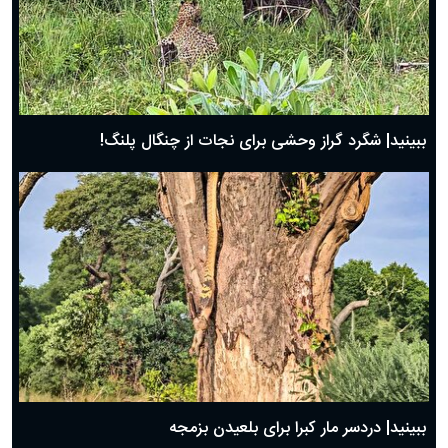
ببینید| شگرد گراز وحشی برای نجات از چنگال پلنگ!
ببینید| دردسر مار کبرا برای بلعیدن بزمجه