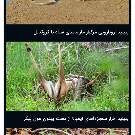
ببینید| رویارویی مرگبار مار مامبای سیاه با کروکدیل
ببینید| فرار معجزه‌آسای ایمپالا از دست پیتون غول پیکر