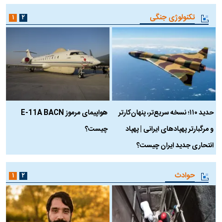
تکنولوژی جنگی
۱
۲
حدید ۱۱۰؛ نسخه سریع‌تر، پنهان‌کارتر
هواپیمای مرموز E-11A BACN
ف
و مرگبارتر پهپادهای ایرانی | پهپاد
چیست؟
م
انتحاری جدید ایران چیست؟
حوادث
۱
۲