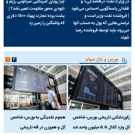
در وزارت نفت «رهاشدگی» و
چرا رویای آمریکایی سرنگونی رژیم و
فقدان پاسخگویی احساس می‌شود
نابودی محور مقاومت تعبیر نشد؟ |
| فروشنده نفت وزیر است و
پشت پرده تجارت پهپاد‌ ۱۵۰۰ دلاری
تراستی‌هایی که پول به حساب آنها
که واشنگتن را زمین زد
می‌رود، باید توسط فروشنده رصد
شوند
بورس و بازار سهام
۱
۲
رکوردشکنی تاریخی بورس؛ شاخص
هجوم نقدینگی به بورس؛ شاخص
ب
کل وارد کانال ۵.۵ میلیون واحد شد
کل و هم‌وزن در قله تاریخی