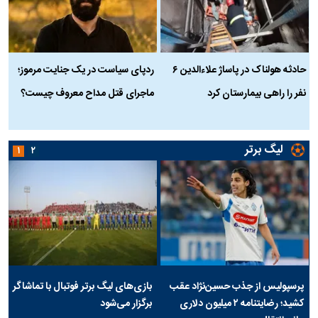
حادثه هولناک در پاساژ علاءالدین ۶
ردپای سیاست در یک جنایت مرموز؛
ج
نفر را راهی بیمارستان کرد
ماجرای قتل مداح معروف چیست؟
ب
ج
لیگ برتر
۱
۲
پرسپولیس از جذب حسین‌نژاد عقب
بازی‌های لیگ برتر فوتبال با تماشاگر
کشید؛ رضایتنامه ۲ میلیون دلاری
برگزار می‌شود