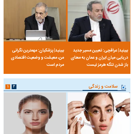
ببینید| عراقچی: تعیین مسیر جدید
ببینید| پزشکیان: مهمترین نگرانی
دریایی میان ایران و عمان به معنای
من، معیشت و وضعیت اقتصادی
باز شدن تنگه هرمز نیست
مردم است
سلامت و زندگی
۱
۲