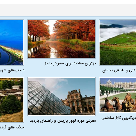
 حجازی درباره
ببینید| انیمیشن لگویی حمله به کویت با
ببینید| نظر متفاو
جنگنده اف-۵
گوگوش خبرساز ش
بهترین مقاصد برای سفر در پاییز
دنی و طبیعی دیلمان
دیدنی‌های شهر
بزرگترین کاخ سلطنتی
معرفی موزه لوور پاریس و راهنمای بازدید
جاذبه های گرد
علت تنگی نفس و راه های درمان آن
دلیل علاقه برخی اف