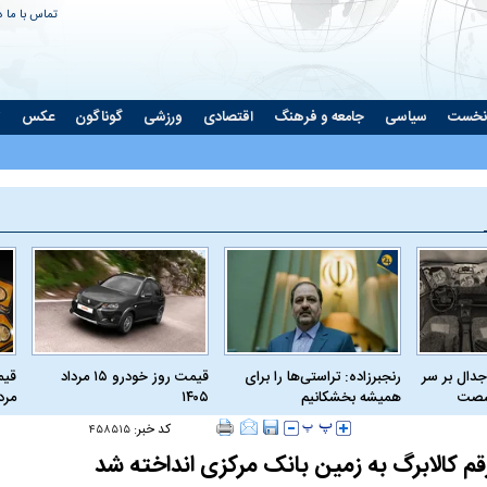
تماس با ما
د
نخست
سیاسی
جامعه و فرهنگ
اقتصادی
ورزشی
گوناگون
عکس
ت
جدال بر سر
رنجبرزاده: تراستی‌ها را برای
قیمت روز خودرو ۱۵ مرداد
 شصت
همیشه بخشکانیم
۱۴۰۵
مرداد
کد خبر:
۴۵۸۵۱۵
م کالابرگ به زمین بانک مرکزی انداخته شد