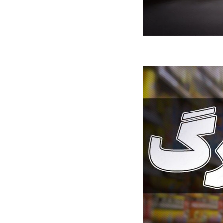
ه سریع‌تر، پنهان‌کارتر و
هواپیمای مرموز E-11A BACN چیست؟
یرانی | پهپاد انتحاری
؟