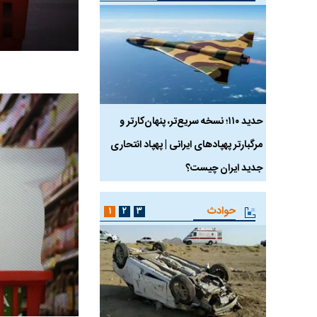
 ماسک
حدید ۱۱۰؛ نسخه سریع‌تر، پنهان‌کارتر و
هواپیمای مرموز E-11A BACN چیست؟
مرگبارتر پهپادهای ایرانی | پهپاد انتحاری
جدید ایران چیست؟
حوادث
۱
۲
۳