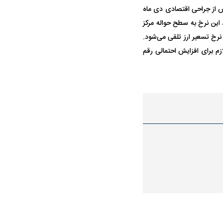
س از جراحی اقتصادی دی ماه
 قرار داشت، در سال جدید این نرخ به سطح حواله مرکز
ش یافته است؛ تغییری که به معنای رشد نزدیک به ۳۰ درصدی در نرخ تسعیر ارز تلقی می‌شود.
ازم برای افزایش احتمالی رقم
در دوران قاجار چگونه
مردی که سر خم نکرد؟ | غلامرضا تختی و
مرصاد و ال
حکومت پهلوی