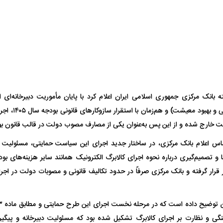
 ناشناس که
مرگ دلخراش دختر ۱۸ ساله بر اثر برق
گرفتگی
کشته شدند
(تضمین امنیت غذای
ت خارج شده و از این پس به‌عنوان یکی از مصارف مصوب دولت در قالب قانون ب
لال منتفی شد؛
ابهام بزرگ درباره قرارداد یاسر آسانی؛
پرسپولیس در انتظ
س اعلام بانک مرکزی، در ساختار جدید اجرای این سیاست حمایتی، مسئولیت تأ
انتخاب تیم جدید
اولین چالش حقوقی استقلال
پیش از شروع لیگ
 و تصمیم‌گیری درباره نحوه اجرای کالابرگ الکترونیک همانند سایر هزینه‌های بو
ر قرار گرفته و بانک مرکزی صرفاً در حدود تکالیف قانونی و مصوبات دولت در ا
گی و نظارت بر اجرای کالابرگ تشکیل شده بود که مسئولیت دبیرخانه و پیگیر