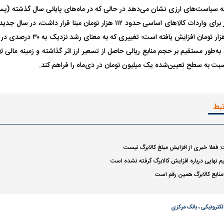
ه سیاست‌های ارزی نشان می‌دهد در حالی که در ماه‌های پایانی سال گذشته (پ
۱۴۰۴) نرخ تسعیر ارز برای واردات کالا‌های اساسی حدود ۱۱۲ هزار تومان مبنا
مبادله و حدود ۱۴۸ هزار تومان افزای
 به‌طور مستقیم بر حجم منابع ریالی حاصل از تسعیر ارز اثر گذاشته و زمینه مالی ل
سبت به سطح تعیین‌شده یک میلیون تومان در دی‌ماه را فراهم کند.
تبط
فعلا خبری از افزایش مبلغ کالابرگ نیست
یم نهایی درباره افزایش کالابرگ گرفته نشده است
ا منابع کالابرگ همین رقم است
اسی یک سلسله |
ریشه‌های عزاداری ماه محرم در فرهنگ
عزاداری ماه محرم 
ی شاه در ایران
و تاریخ ایران
انجام می‌شد؟
لکترونیکی
،
بانک مرکزی