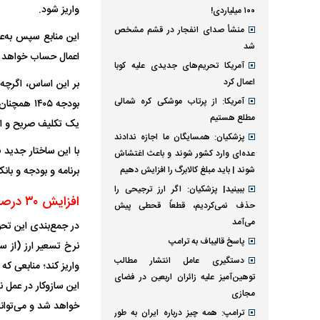
واریز شود.
۱۰۰ میلیاردی!
منشأ صدای انفجار در قشم مشخص
شد
اعمال حساب خواهد 
آمریکا تحریم‌های جدیدی علیه کوبا
اعمال کرد
آمریکا: از پرتاب موشکی کره شمالی
بودجه ۴۰۵
مطلع هستیم
یک تکلیف صریح و ال
پزشکیان: همسایگان ما اجازه ندادند
با این ساختار جدید 
عده‌ای وارد کشور شوند و باعث اغتشاش
شوند | باید مبلغ کالابرگ را افزایش دهیم
برنامه و بودجه و با
ببینید| پزشکیان: اگر ارز ترجیحی را
افزایش ۳۰ درصدی نرخ تسعیر ارز؛ زمینه‌ساز رشد منابع کالابرگ و احتمال افزایش رقم پرداختی
حذف نمی‌کردیم، قطعاً قحطی پیش
می‌آمد
پاسخ قالیباف به ترامپ
دستگیری عامل انتشار مطالب
واریز کند؛ منابعی 
توهین‌آمیز علیه زائران اربعین در فضای
این سازوکار در عمل 
مجازی
خواهد شد و می‌تواند در افزایش
ترامپ: همه چیز درباره ایران به طور