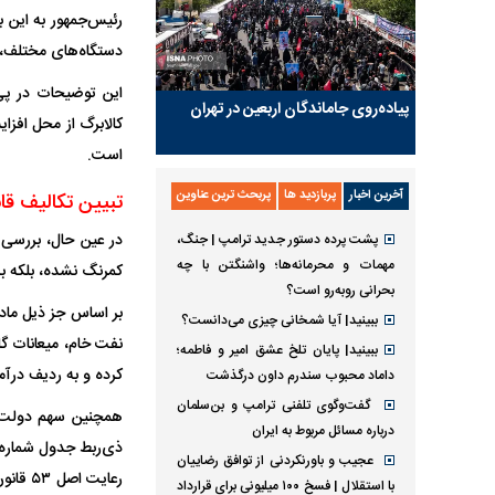
رئیس‌جمهور به این ب
دستگاه‌های مختلف، ش
این توضیحات در پی
پیاده‌روی جاماندگان اربعین در تهران
کالابرگ از محل افزا
است.
آخرین اخبار
پربازدید ها
پربحث ترین عناوین
تبیین تکالیف قانو
پشت پرده دستور جدید ترامپ | جنگ،
مهمات و محرمانه‌ها؛ واشنگتن با چه
کمرنگ نشده، بلکه ب
بحرانی روبه‌رو است؟
ببینید| آیا شمخانی چیزی می‌دانست؟
نفت خام، میعانات گا
ببینید| پایان تلخ عشق امیر و فاطمه؛
کرده و به ردیف درآمدی ۳۱۰۷۰۵ وار
داماد محبوب سندرم داون درگذشت
گفت‌وگوی تلفنی ترامپ و بن‌سلمان
درباره مسائل مربوط به ایران
عجیب و باورنکردنی از توافق رضاییان
رعایت 
با استقلال | فسخ ۱۰۰ میلیونی برای قرارداد