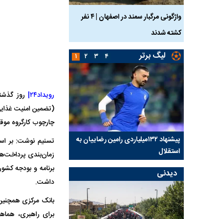
ساله بر اثر برق
واژگونی مرگبار سمند در اصفهان | ۴ نفر
عکس| ماجرای کشف جسد
کشته شدند
توسط حیوانات خورده شد
لیگ برتر
۱
۲
۳
۴
رویداد۲۴|
چارچوب کارگروه موق
کلیدی
پیشنهاد ۱۳۲میلیاردی رامین رضاییان به
بازگشت اندونگ به استق
تسنیم نوشت: بر اسا
استقلال
هافبک گابنی در آستانه 
زمان‌بندی پرداخت‌ها
برنامه و بودجه کشو
دیدنی
داشت.
برای راهبری، هماهن