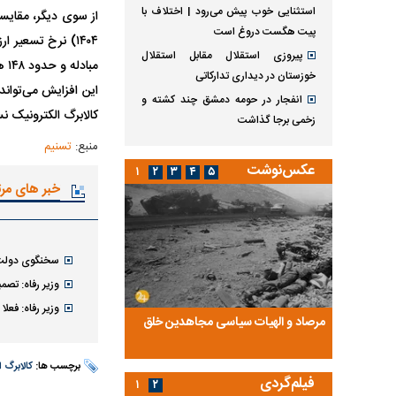
استثنایی خوب پیش می‌رود | اختلاف با
از سوی دیگر، مقایس
پیت هگست دروغ است
پیروزی استقلال مقابل استقلال
خوزستان در دیداری تدارکاتی
این افزایش می‌تواند
انفجار در حومه دمشق چند کشته و
کالابرگ الکترونیک ن
زخمی برجا گذاشت
منبع:
تسنیم
عکس‌نوشت
۱
۲
۳
۴
۵
خبر های مر
سخنگوی دولت: 
وزیر رفاه: تصم
وزیر رفاه: فعل
ضا تختی و
مرصاد و الهیات سیاسی مجاهدین خلق
آخرین پرده از حیات سی
روایتی از آخرین مصاحبه‌
برچسب ها:
کالابرگ ا
فیلم‌گردی
۱
۲