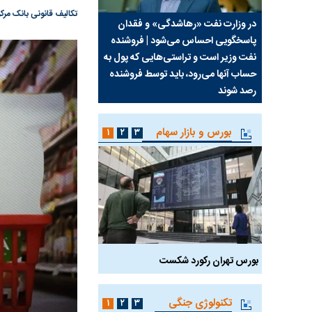
تکالیف قانونی بانک مرکزی در مورد کال
سیما علیه
در وزارت نفت «رهاشدگی» و فقدان
چرا رویای آمریکایی سرن
پاسخگویی احساس می‌شود | فروشنده
نابودی محور مقاومت تع
نفت وزیر است و تراستی‌هایی که پول به
پرد
حساب آنها می‌رود، باید توسط فروشنده
واشنگتن را زمین زد
رصد شوند
بورس و بازار سهام
۱
۲
۳
بورس تهران رکورد شکست
سیگنال مثبت دیپلماسی 
تکنولوژی جنگی
۱
۲
۳