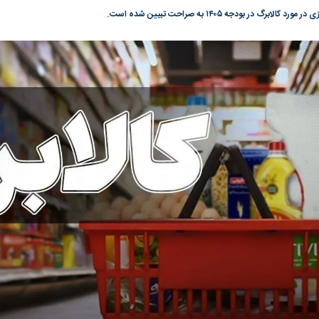
ابرگ در بودجه ۱۴۰۵ به صراحت تبیین شده است.
گونی رژیم و
مطالعه رفتار هیستریک صدا و سیما علیه
در وزارت نفت «ر
بیر نشد؟ | پشت
کمپین نه به اعدام
پاسخگویی احساس 
ه تجارت پهپاد‌ ۱۵۰۰ دلاری که
نفت وزیر است و ت
حساب آنها می‌رود
رصد شوند
به بورس
پرواز ۱۰۰ هزار واحدی شاخص کل بورس
بورس تهران رکور