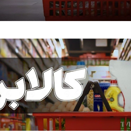
فضاپیمای «استارشیپ» ایلان ماسک
حدید ۱۱۰؛ نسخ
چیست؟
مرگبارتر پهپادهای ا
جدید ایران چیست