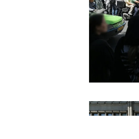
ه سریع‌تر، پنهان‌کارتر و
هواپیمای مرموز E-11A BACN چیست؟
یرانی | پهپاد انتحاری
؟