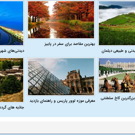
بهترین مقاصد برای سفر در پاییز
له به کویت با
سخنرانی دیده نشده آیت‌الله هاشمی
ببینید| انیمیشن لگ
دنی و طبیعی دیلمان
دیدنی‌های شهر
رفسنجانی درباره پذیرش قطع نامه۵۹۸
جنگنده اف-۵
بزرگترین کاخ سلطنتی
معرفی موزه لوور پاریس و راهنمای بازدید
جاذبه های گرد
علت تنگی نفس و راه های درمان آن
دلیل علاقه برخی اف