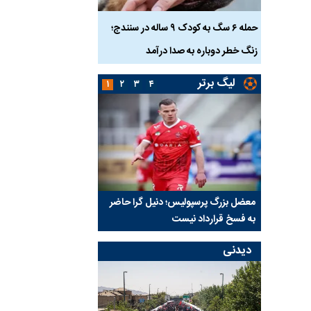
ناس که
حمله ۶ سگ به کودک ۹ ساله در سنندج؛
زنگ خطر دوباره به صدا درآمد
کشته شدند
لیگ برتر
۱
۲
۳
۴
نتفی شد؛
معضل بزرگ پرسپولیس؛ دنیل گرا حاضر
مقصد احتمالی مدافع ج
ب تیم جدید
به فسخ قرارداد نیست
مشخص شد
دیدنی