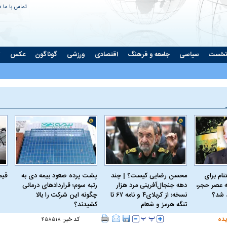
تماس با ما
د
نخست
سیاسی
جامعه و فرهنگ
اقتصادی
ورزشی
گوناگون
عکس
ت
ام برای
محسن رضایی کیست؟ | چند
پشت پرده صعود بیمه دی به
قیمت 
 عصر حجر،
دهه جنجال‌آفرینی مرد هزار
رتبه سوم؛ قراردادهای درمانی
د شد؟
نسخه؛ از کربلای۴ و نامه ۶۷ تا
چگونه این شرکت را بالا
تنگه هرمز و شعام
کشیدند؟
یده
کد خبر:
۴۵۸۵۱۸