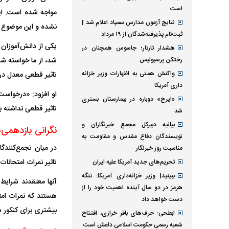
است
مواجه شده است. این
نتایج آزمون مدارس سمپاد اعلام شد |
نشده و این موضوع بر
ثبت‌نام پذیرفته‌شدگان از ۱۹ مرداد
یکی از دانش‌آموزان 
هشدار تارتار؛ جاسوس همچنان در
رختکن پرسپولیس
شد، از ما خواسته شد
واکنش همتی به اظهارات وزیر خزانه
تاثیر قطعی معدل در
داری آمریکا
او افزود: «درخواست
«ایرج» دوباره در بیمارستان بستری
تاثیر قطعی نداشته ب
شد
بیانیه دبیرکل مجمع خبرنگاران و
نگرانی یازدهمی‌ه
نویسندگان دفاع مقدس و مقاومت به
در میان تجمع‌کنندگا
مناسبت روز خبرنگار
تاثیر نمرات امتحانات
تحریم‌های جدید آمریکا علیه ایران
ببینید| وزیر خزانه‌داری آمریکا: تنگه
آنها معتقدند شرایط
هرمز در دو سال آینده اهمیت خود را از
هستند که نمرات امتح
دست خواهد داد
بیشتری برای کنکور سا
ابطحی: حرف‌های باقر خرازی، افتتاح
شعبه رسمی حکومت اسلامی داعش است