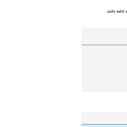
ادامه دادند.
در دوران قاجار چگونه
مردی که سر خم نکرد؟ | غلامرضا تختی و
مرصاد و ال
حکومت پهلوی