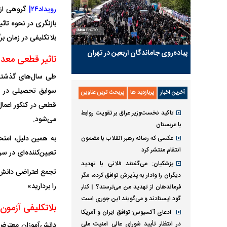
رویداد۲۴|
بازنگری در نحوه تاث
بلاتکلیفی در زمان بر
پیاده‌روی جاماندگان اربعین در تهران
تاثیر قطعی معدل؛ تص
طی سال‌های گذشته 
سوابق تحصیلی در نت
آخرین اخبار
پربازدید ها
پربحث ترین عناوین
تاکید نخست‌وزیر عراق بر تقویت روابط
می‌شود.
با عربستان
به همین دلیل، امتحا
عکسی که رسانه رهبر انقلاب با مضمون
انتقام منتشر کرد
تعیین‌کننده‌ای در 
پزشکیان: می‌گفتند فلانی با تهدید
تجمع اعتراضی دانش‌
دیگران را وادار به پذیرش توافق کرده، مگر
را بردارید»
فرماندهان از تهدید من می‌ترسند؟ | کنار
گود ایستادند و می‌گویند این جوری است
بلاتکلیفی آزمون
ادعای آکسیوس: توافق ایران و آمریکا
در انتظار تأیید شورای عالی امنیت ملی
دانش‌آموزان معترض م