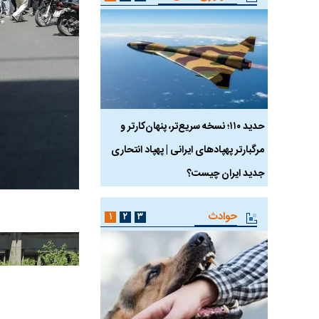
 ماسک
حدید ۱۱۰؛ نسخه سریع‌تر، پنهان‌کارتر و
هواپیمای مرموز E-11A BACN چیست؟
مرگبارتر پهپادهای ایرانی | پهپاد انتحاری
جدید ایران چیست؟
حوادث
۱
۲
۳