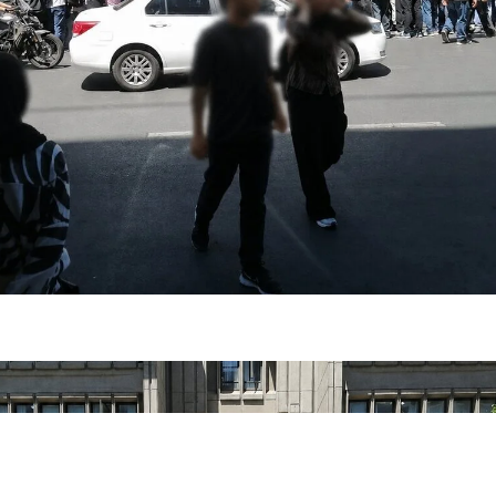
فضاپیمای «استارشیپ» ایلان ماسک
حدید ۱۱۰؛ نسخ
چیست؟
مرگبارتر پهپادهای ا
جدید ایران چیست