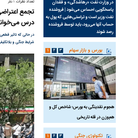
تعداد نظرات:
سیما علیه
در وزارت نفت «رهاشدگی» و فقدان
چرا رویای آمریکایی سرن
۱ نظر
پاسخگویی احساس می‌شود | فروشنده
نابودی محور مقاومت تع
تجمع اعتراضی
نفت وزیر است و تراستی‌هایی که پول به
پرد
درس می‌خواند
حساب آنها می‌رود، باید توسط فروشنده
واشنگتن را زمین زد
رصد شوند
شرایط جنگی و بلاتکلیفی 
بورس و بازار سهام
۱
۲
۳
رس
هجوم نقدینگی به بورس؛ شاخص کل و
بورس تهران رکورد شکس
هم‌وزن در قله تاریخی
تکنولوژی جنگی
۱
۲
۳