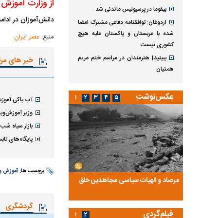
از وزارت آموزش 
بیفوما در پرسپولیس ماندنی شد
دانش‌آموزان در ادام
اردوغان: توافقنامه دفاعی مشترک امضا
شده با عربستان و پاکستان علیه هیچ
منبع:
عصر ایران
کشوری نیست
ببینید| هنرمندان در مراسم ختم مریم
خبر های مر
همتیان
عکس‌نوشت
۱
۲
۳
۴
۵
آب پاکی آموز
وزیر آموزش‌وپ
بازار سیاه شب‌
پایگاه‌های تابستانی در ۲۸ هزار مدرسه برای جب
برچسب ها:
آموزش و
ضا تختی و
مرصاد و الهیات سیاسی مجاهدین خلق
آخرین پرده از حیات سی
روایتی از آخرین مصاحبه‌
گردشگری
فیلم‌گردی
۱
۲