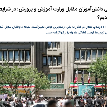
گونی رژیم و
مطالعه رفتار هیستریک صدا و سیما علیه
در وزارت نفت «ر
بیر نشد؟ | پشت
کمپین نه به اعدام
پاسخگویی احساس 
 دانش‌آموزان مقابل وزارت آموزش و پرورش: در شرای
ه تجارت پهپاد‌ ۱۵۰۰ دلاری که
نفت وزیر است و ت
یم؟
حساب آنها می‌رود
رصد شوند
در حالی که تاثیر قطعی ۶۰ درصدی معدل در کنکور به یکی از مهم‌ترین عوامل تعیین‌کننده نتیجه داوطلبان ت
آزمون‌ها فرصت آمادگی عادلانه را از آنها گرفته است.
ت
سیگنال مثبت دیپلماسی به بورس
هجوم نقدینگی به
هم‌وزن در قله تار