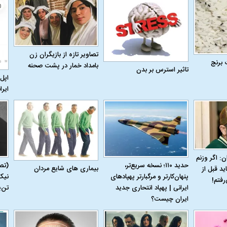
تصاویر تازه از بازیگران زن
 برنج
بامداد خمار در پشت صحنه
تاثیر استرس بر بدن
اپل 
ایرا
ن: اگر وزنم
حدید ۱۱۰؛ نسخه سریع‌تر،
(تص
بیماری‌ های شایع مردان
ید قبل از
پنهان‌کارتر و مرگبارتر پهپادهای
نیک
رفتم!
ایرانی | پهپاد انتحاری جدید
تن‌
ایران چیست؟