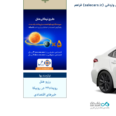
امکان وکالتی کردن حساب‌های بانک دی برای ثبت‌نام در طرح فروش خودرو‌های وارداتی از سامانه عرضه خودرو‌های وارداتی (salecars.ir) فراهم
هاشدگی» و فقدان
چرا رویای آمریکایی سرنگونی رژیم و
می‌شود | فروشنده
نابودی محور مقاومت تعبیر نشد؟ | پشت
راستی‌هایی که پول به
پرده تجارت پهپاد‌ ۱۵۰۰ دلاری که
، باید توسط فروشنده
واشنگتن را زمین زد
نیازمندیها
رزرو هتل
رویداد۲۴ در روبیکا
خبرهای اقتصادی
د شکست
سیگنال مثبت دیپلماسی به بورس