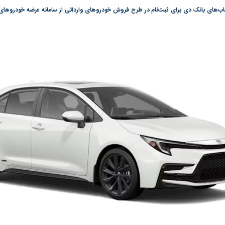
گونی رژیم و
مطالعه رفتار هیستریک صدا و سیما علیه
در وزارت نفت «ر
بیر نشد؟ | پشت
کمپین نه به اعدام
پاسخگویی احساس 
ه تجارت پهپاد‌ ۱۵۰۰ دلاری که
نفت وزیر است و ت
حساب آنها می‌رود
رصد شوند
به بورس
پرواز ۱۰۰ هزار واحدی شاخص کل بورس
بورس تهران رکور