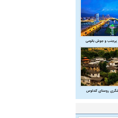
واژگونی مرگبار سمند در اصفهان | ۴ نفر
عکس| ماجرای کشف جسد ناشناس که
توسط حیوانات خورده شد
 پرجنب و جوش باتومی
ار سه خرید کلیدی
پیشنهاد ۱۳۲میلیاردی رامین رضاییان به
بازگشت اندو
استقلال
هافبک گابنی
شگری روستای کندلوس