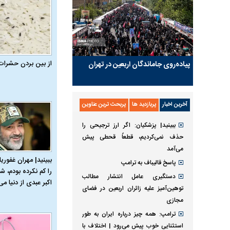
از بین بردن حشرات
پیاده‌روی جاماندگان اربعین در تهران
آخرین اخبار
پربازدید ها
پربحث ترین عناوین
ببینید| پزشکیان: اگر ارز ترجیحی را
حذف نمی‌کردیم، قطعاً قحطی پیش
می‌آمد
ببینید| مهران غفوریا
پاسخ قالیباف به ترامپ
را کم نکرده بودم، شا
دستگیری عامل انتشار مطالب
اکبر عبدی از دنیا می‌
توهین‌آمیز علیه زائران اربعین در فضای
مجازی
ترامپ: همه چیز درباره ایران به طور
استثنایی خوب پیش می‌رود | اختلاف با