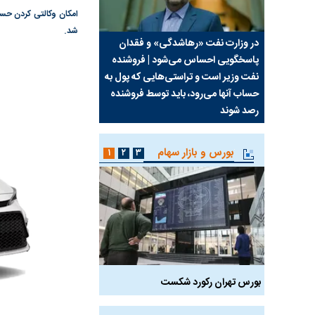
شد.
سیما علیه
در وزارت نفت «رهاشدگی» و فقدان
چرا رویای آمریکایی سرن
پاسخگویی احساس می‌شود | فروشنده
نابودی محور مقاومت تع
نفت وزیر است و تراستی‌هایی که پول به
پرد
حساب آنها می‌رود، باید توسط فروشنده
واشنگتن را زمین زد
رصد شوند
بورس و بازار سهام
۱
۲
۳
بورس تهران رکورد شکست
سیگنال مثبت دیپلماسی 