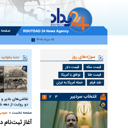
صفحه 
۱۵ مرداد ۱۴۰۵
سوژه‌های روز
حتما بخوانید
قیمت سکه
قیمت دلار
قیمت طلا
توافق با آمریکا
نقد فیلم
حمله آمریکا به ایران
انتخاب سردبیر
۱
۲
۳
نقاشی‌های بادپر و 
دو روایت از دهه
»
صفحه نخست
عمومی
آغاز ثبت‌نام در