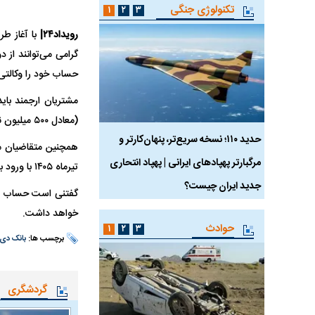
تکنولوژی جنگی
۱
۲
۳
رویداد۲۴|
حساب خود را وکالتی 
(معادل ۵۰۰ میلیون تومان) موجودی داشته باشند.
 ماسک
حدید ۱۱۰؛ نسخه سریع‌تر، پنهان‌کارتر و
هواپیمای مرموز E-11A BACN چیست؟
مرگبارتر پهپادهای ایرانی | پهپاد انتحاری
تیرماه ۱۴۰۵ با ورود به سامانه salecars.ir، درخواست خود را ثبت کنند.
جدید ایران چیست؟
گفتنی است حساب وکا
خواهد داشت.
حوادث
۱
۲
۳
برچسب ها:
بانک دی
گردشگری