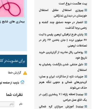
پیت هگست دروغ است
پیروزی استقلال مقابل استقلال
خوزستان در دیداری تدارکاتی
بیماری‌ های شایع ز
انفجار در حومه دمشق چند کشته و
زخمی برجا گذاشت
پایان طرح ترافیکی اربعین پلیس با ثبت
۶۷ میلیون تردد | جان باختن ۲۴ زائر در
تصادفات اربعینی
رونمایی رئال مادرید از گران‌ترین خرید
تاریخ خود
دلیل منتفی شدن بازگشت رضاییان به
استقلال
گزارش خطا
جزییات تازه از مذاکرات ایران و عمان؛
کریدورهای شمالی و جنوبی تنگه هرمز
بازدید از صفحه او
حذف می‌شوند
نظرات شما
ببینید| لحظه زلزله ۷.۱ ریشتری ژاپن در
یک اتاق عمل جراحی
نام
ببینید| آموزش سربازان کره شمالی