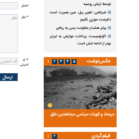
توسط ارتش روسیه
ایمیل
ضرغامی: تغییر ریل، عین بصیرت است
* نظر
| فرصت سوزی نکنیم
پیام هشدار مقاومت یمن به ریاض
اکونومیست: پرداخت عوارض به ایران
بهتر از ادامه تنش است
عکس‌نوشت
* کد
۱
۲
۳
۴
۵
امنیتی
ضا تختی و
مرصاد و الهیات سیاسی مجاهدین خلق
آخرین پرده از حیات سی
روایتی از آخرین مصاحبه‌
فیلم‌گردی
۱
۲