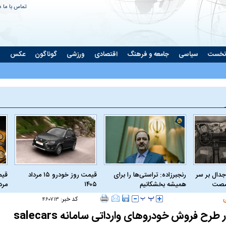
تماس با ما
د
نخست
سیاسی
جامعه و فرهنگ
اقتصادی
ورزشی
گوناگون
عکس
ت
جدال بر سر
رنجبرزاده: تراستی‌ها را برای
قیمت روز خودرو ۱۵ مرداد
 شصت
همیشه بخشکانیم
۱۴۰۵
مرداد
کد خبر:
۴۶۰۷۱۳
 طرح فروش خودرو‌های وارداتی سامانه salecars