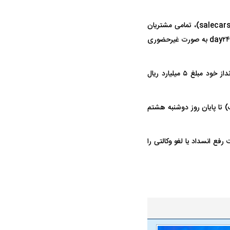
با آغاز طرح جدید خرید خودرو‌های وارداتی از طریق سامانه عرضه خودرو‌های وارداتی (salecars.ir)، تمامی مشتریان
گرامی می‌توانند از دوشنبه اول تیرماه تا دوشنبه هشتم تیرماه ۱۴۰۵ با مراجعه به سامانه day۲۴.ir/vekalati به صورت غیرحضوری
مشتریان ارجمند باید هنگام وکالتی کردن حساب نزد بانک در یکی از حساب‌های کوتاه‌مدت یا پس‌انداز خود مبلغ ۵ میلیارد ریال
ه سریع‌تر، پنهان‌کارتر و
هواپیمای مرموز E-11A BACN چیست؟
ز ثبت درخواست در بانک) تا پایان روز دوشنبه هشتم
یرانی | پهپاد انتحاری
؟
ع انسداد یا لغو وکالتی را