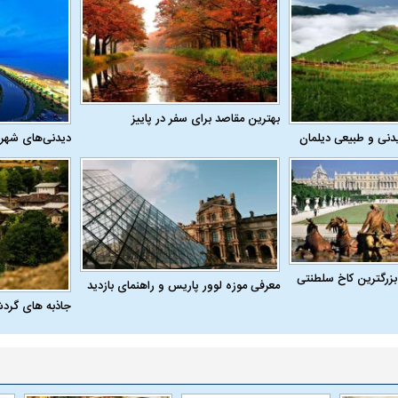
 ناشناس که
مرگ دلخراش دختر ۱۸ ساله بر اثر برق
گرفتگی
کشته شدند
بهترین مقاصد برای سفر در پاییز
دنی و طبیعی دیلمان
دیدنی‌های شهر
لال منتفی شد؛
ابهام بزرگ درباره قرارداد یاسر آسانی؛
پرسپولیس در انتظ
بزرگترین کاخ سلطنتی
معرفی موزه لوور پاریس و راهنمای بازدید
انتخاب تیم جدید
اولین چالش حقوقی استقلال
پیش از شروع لیگ
جاذبه های گرد