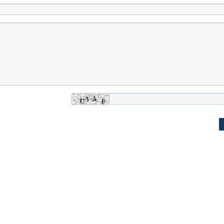
اسی یک سلسله |
ریشه‌های عزاداری ماه محرم در فرهنگ
عزاداری ماه محرم 
ی شاه در ایران
و تاریخ ایران
انجام می‌شد؟