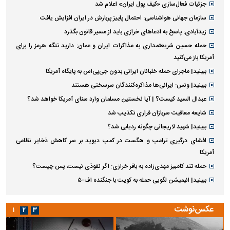
جزئیات فعال‌سازی «کیف پول ایران» اعلام شد
سازمان جهانی هواشناسی: احتمال پاییز پربارش در ایران افزایش یافت
زیدآبادی: پاسخ به ادعا‌های خرازی باید از مسیر قانون بگذرد
حمله حسین شریعتمداری به مذاکرات ایران و عمان: دارید تنگه هرمز را برای
آمریکا باز می‌کنید
ببینید| ماجرای حمله خلبانان ایرانی بدون جی‌پی‌اس به پایگاه آمریکا
ببینید| ونس: ایرانی‌ها مذاکره‌کنندگان سرسختی هستند
عبدال السید کیست؟ | آیا نخستین مسلمان وارد سنای آمریکا خواهد شد؟
شایعه معافیت سربازان فراری تکذیب شد
ببینید| شهید لاریجانی چگونه ردیابی شد؟
افشای درگیری ترامپ و هگست در کمپ دیوید بر سر کاهش ذخایر نظامی
آمریکا
حمله تند کامبیز مهدی‌زاده به باقر خرازی: اگر نفوذی نیست، پس چیست؟
ببینید| انیمیشن لگویی حمله به کویت با جنگنده اف-۵
عکس‌نوشت
۱
۲
۳