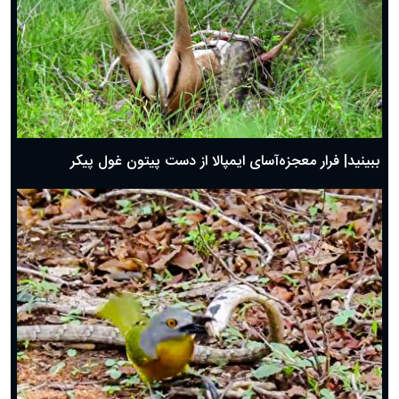
ببینید| فرار معجزه‌آسای ایمپالا از دست پیتون غول پیکر