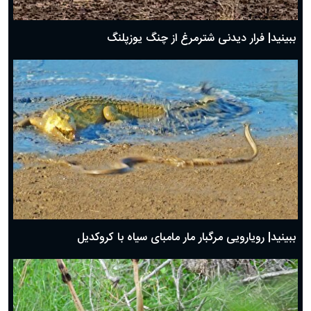
ببینید| فرار دیدنی شترمرغ از چنگ یوزپلنگ
ببینید| رویارویی مرگبار مار مامبای سیاه با کروکدیل