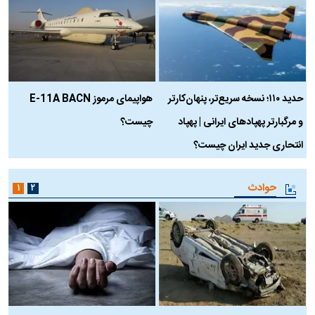
حدید ۱۱۰؛ نسخه سریع‌تر، پنهان‌کارتر
هواپیمای مرموز E-11A BACN
ف
و مرگبارتر پهپادهای ایرانی | پهپاد
چیست؟
م
انتحاری جدید ایران چیست؟
حوادث
۱
۲