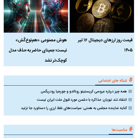
قیمت روز ارز‌های دیجیتال ۱۶ تیر
هوش مصنوعی «هم‌نوع‌کُش»
چ
۱۴۰۵
نیست؛ جمینای حاضر به حذف مدل
ک
کوچک‌تر نشد
#
شبکه های اجتماعی
همه چیز درباره عروسی کریستینو رونالدو و جورجیا رودریگس
انتقاد تند نبویان: مذاکره با دشمن مورد قبول ملت ایران نیست
کنایه نماینده مجلس به همتی: سیاست‌های غلط ارزی را دستاورد جا نزنید
#
مناسبت‌ها