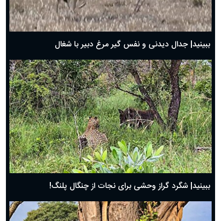
حضرت زینب(س) چگونه از دنیا رفت؟
بهترین پیامک تبریک روز پدر ۱۴۰۴؛ جملات زیبا و صمیمانه
روز پدر ۱۴۰۴ چه روزی است؟
ببینید| جدال دیدنی و نفس گیر مرغ دبیر با شغال
ببینید| شگرد گراز وحشی برای نجات از چنگال پلنگ!