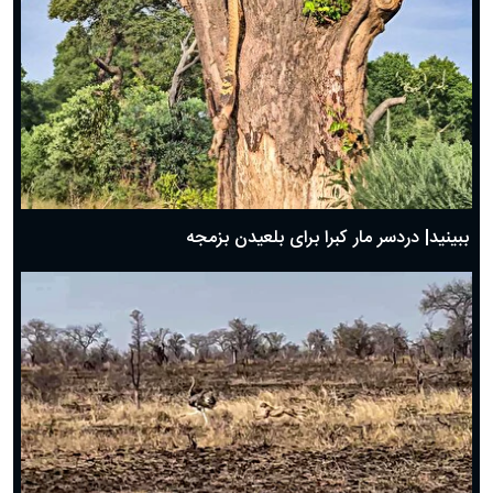
ببینید| دردسر مار کبرا برای بلعیدن بزمجه