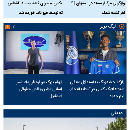
واژگونی مرگبار سمند در اصفهان | ۴
عکس| ماجرای کشف جسد ناشناس
نفر کشته شدند
که توسط حیوانات خورده شد
گ
لیگ برتر
۱
۲
بازگشت اندونگ به استقلال منتفی
ابهام بزرگ درباره قرارداد یاسر
شد؛ هافبک گابنی در آستانه انتخاب
آسانی؛ اولین چالش حقوقی
تیم جدید
استقلال
دیدنی