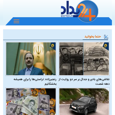
باز
و
بسته
حتما بخوانید
کردن
منو
نقاشی‌های بادپر و جدال بر سر دو روایت از
رنجبرزاده: تراستی‌ها را برای همیشه
دهه شصت
بخشکانیم