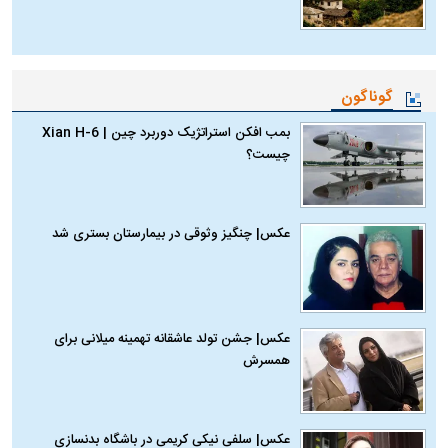
گوناگون
بمب افکن استراتژیک دوربرد چین | Xian H-6
چیست؟
عکس| چنگیز وثوقی در بیمارستان بستری شد
عکس| جشن تولد عاشقانه تهمینه میلانی برای
همسرش
عکس| سلفی نیکی کریمی در باشگاه بدنسازی