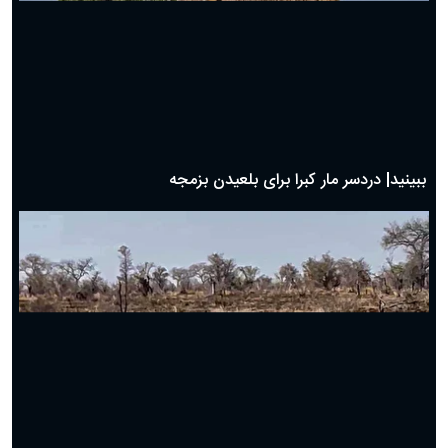
ببینید| دردسر مار کبرا برای بلعیدن بزمجه