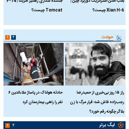
بمب افکن استراتژیک دوربرد چین |
جنگنده شکاری رهگیر آمریکا | F-14
Xian H-6 چیست؟
Tomcat چیست؟
و
ا
حوادث
۱
۲
راز ۱۵ روز بی‌خبری از حمیدرضا
حادثه هولناک در پاساژ علاءالدین ۶
ر
رجب‌زاده فاش شد؛ قرار مرگ با زن
نفر را راهی بیمارستان کرد
م
بلاگر چگونه رقم خورد؟
لیگ برتر
۱
۲