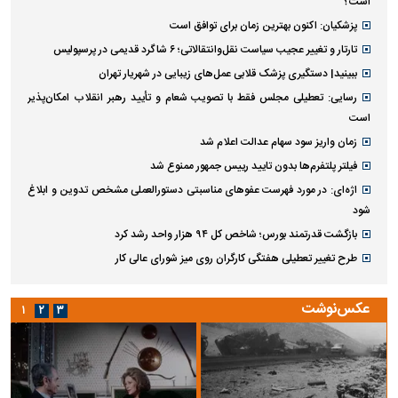
است؟
پزشکیان: اکنون بهترین زمان برای توافق است
تارتار و تغییر عجیب سیاست نقل‌وانتقالاتی؛ ۶ شاگرد قدیمی در پرسپولیس
ببینید| دستگیری پزشک قلابی عمل‌های زیبایی در شهریار تهران
رسایی: تعطیلی مجلس فقط با تصویب شعام و تأیید رهبر انقلاب امکان‌پذیر
است
زمان واریز سود سهام عدالت اعلام شد
فیلتر پلتفرم‌ها بدون تایید رییس جمهور ممنوع شد
اژه‌ای: در مورد فهرست عفو‌های مناسبتی دستورالعملی مشخص تدوین و ابلاغ
شود
بازگشت قدرتمند بورس؛ شاخص کل ۹۴ هزار واحد رشد کرد
طرح تغییر تعطیلی هفتگی کارگران روی میز شورای عالی کار
عکس‌نوشت
۱
۲
۳