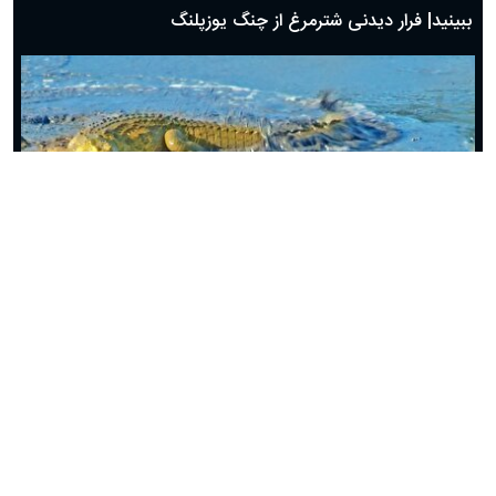
ببینید| فرار دیدنی شترمرغ از چنگ یوزپلنگ
ببینید| رویارویی مرگبار مار مامبای سیاه با کروکدیل