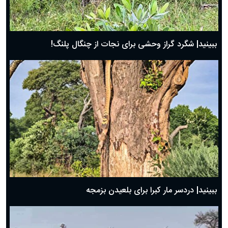
ببینید| شگرد گراز وحشی برای نجات از چنگال پلنگ!
ببینید| دردسر مار کبرا برای بلعیدن بزمجه