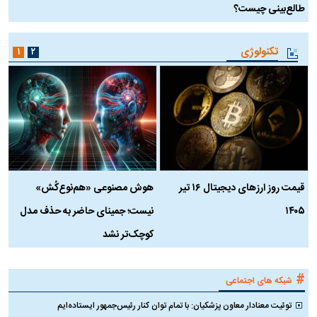
طالع‌بینی چیست؟
آ
تکنولوژی
۱
۲
قیمت روز ارز‌های دیجیتال ۱۶ تیر
هوش مصنوعی «هم‌نوع‌کُش»
چ
۱۴۰۵
نیست؛ جمینای حاضر به حذف مدل
ک
کوچک‌تر نشد
#
شبکه های اجتماعی
توئیت معنادار معاون پزشکیان: با تمام توان کنار رئیس‌جمهور ایستاده‌ایم