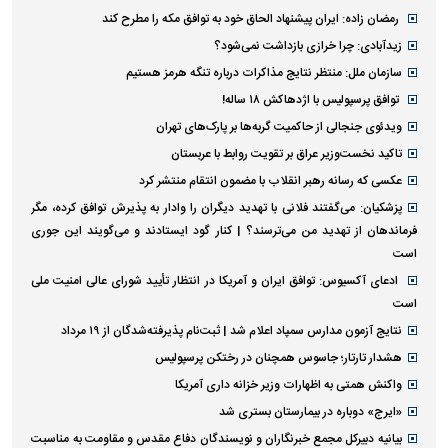
رمضان زاده: ایران پیشنهاد الحاق خود به توافق مکه را مطرح کند
زیدآبادی: چرا خرازی بازداشت نمی‌شود؟
سازمان ملل: منتظر نتایج مذاکرات درباره تنگه هرمز هستیم
توافق پرسپولیس با اژدهاکش ۱۸ ساله!
ویدئوی جنجالی از حاکمیت گربه‌ها بر پارک‌های تهران
تاکید نخست‌وزیر عراق بر تقویت روابط با عربستان
عکسی که رسانه رهبر انقلاب با مضمون انتقام منتشر کرد
پزشکیان: می‌گفتند فلانی با تهدید دیگران را وادار به پذیرش توافق کرده، مگر
فرماندهان از تهدید من می‌ترسند؟ | کنار گود ایستادند و می‌گویند این جوری
است
ادعای آکسیوس: توافق ایران و آمریکا در انتظار تأیید شورای عالی امنیت ملی
است
نتایج آزمون مدارس سمپاد اعلام شد | ثبت‌نام پذیرفته‌شدگان از ۱۹ مرداد
هشدار تارتار؛ جاسوس همچنان در رختکن پرسپولیس
واکنش همتی به اظهارات وزیر خزانه داری آمریکا
«ایرج» دوباره در بیمارستان بستری شد
بیانیه دبیرکل مجمع خبرنگاران و نویسندگان دفاع مقدس و مقاومت به مناسبت