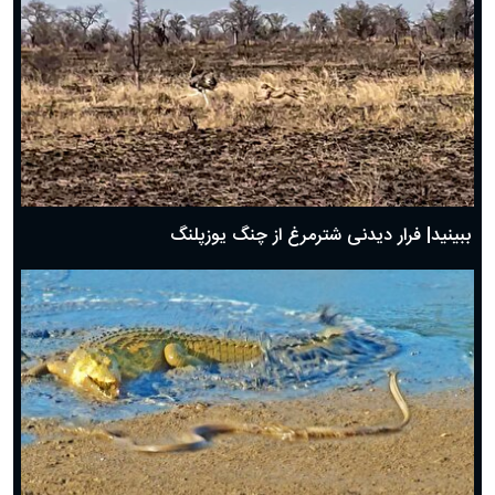
ببینید| فرار دیدنی شترمرغ از چنگ یوزپلنگ