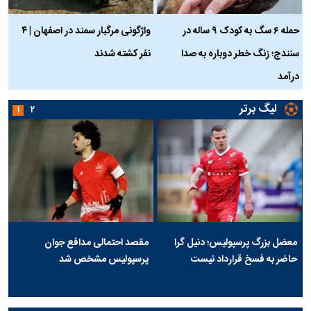
حمله ۶ سگ به کودک ۹ ساله در
واژگونی مرگبار سمند در اصفهان | ۴
ع
سنندج؛ زنگ خطر دوباره به صدا
نفر کشته شدند
ک
درآمد
لیگ برتر
۱
۲
معضل بزرگ پرسپولیس؛ دنیل گرا
مقصد احتمالی مدافع جوان
حاضر به فسخ قرارداد نیست
پرسپولیس مشخص شد