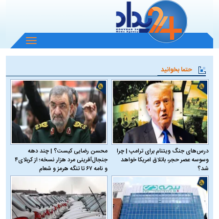
باز
و
بسته
حتما بخوانید
کردن
منو
درس‌های جنگ ویتنام برای ترامپ | چرا
محسن رضایی کیست؟ | چند دهه
وسوسه عصر حجر، باتلاق امریکا خواهد
جنجال‌آفرینی مرد هزار نسخه؛ از کربلای۴
شد؟
و نامه ۶۷ تا تنگه هرمز و شعام