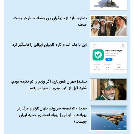
تصاویر تازه از بازیگران زن بامداد خمار در پشت
صحنه
اپل با یک اقدام تازه کاربران ایرانی را غافلگیر کرد
ببینید| مهران غفوریان: اگر وزنم را کم نکرده بودم،
شاید قبل از اکبر عبدی از دنیا می‌رفتم!
حدید ۱۱۰؛ نسخه سریع‌تر، پنهان‌کارتر و مرگبارتر
پهپادهای ایرانی | پهپاد انتحاری جدید ایران
چیست؟