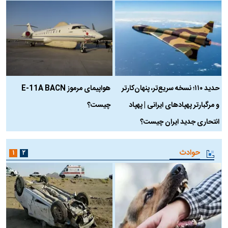
حدید ۱۱۰؛ نسخه سریع‌تر، پنهان‌کارتر
هواپیمای مرموز E-11A BACN
ف
و مرگبارتر پهپادهای ایرانی | پهپاد
چیست؟
م
انتحاری جدید ایران چیست؟
حوادث
۱
۲