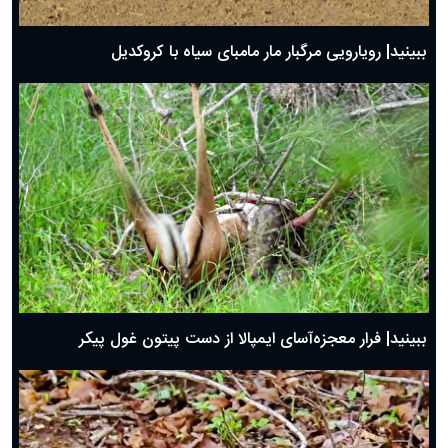
ببینید| رویارویی مرگبار مار مامبای سیاه با کروکدیل
ببینید| فرار معجزه‌آسای ایمپالا از دست پیتون غول پیکر