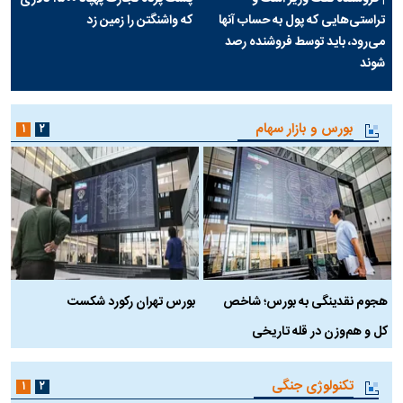
تراستی‌هایی که پول به حساب آنها
که واشنگتن را زمین زد
می‌رود، باید توسط فروشنده رصد
شوند
بورس و بازار سهام
۱
۲
هجوم نقدینگی به بورس؛ شاخص
بورس تهران رکورد شکست
س
کل و هم‌وزن در قله تاریخی
تکنولوژی جنگی
۱
۲