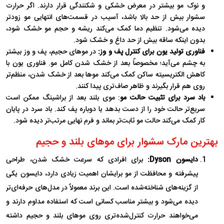
و نوک مو بیشتر در معرض خشکی و شکنندگی قرار دارند. اگر حرارت
سشوار بیش از حد بالا باشد، آسیب در قسمت‌های انتهایی مو زودتر
دیده می‌شود. تنظیم دما کمک می‌کند ریشه و حجم مو خشک شود،
بدون اینکه ساقه بیش از حد داغ و خشک شود.
فناوری تولید یون برای کنترل پف و وز:
در موهای حجیم، پف و وز بیشتر
به چشم می‌آید؛ مخصوصاً بعد از خشک شدن کامل مو. فناوری یون با
کاهش الکتریسیته ساکن کمک می‌کند موها بعد از خشک شدن، منظم‌تر
روی هم قرار بگیرند و ظاهر صاف‌تری پیدا کنند.
باد سرد برای تثبیت حالت مو
: موی بلند بعد از براشینگ ممکن است
سریع‌تر حالت خود را از دست بدهد یا دوباره پف کند. باد سرد در پایان
کار کمک می‌کند حالت مو ثابت‌تر بماند و فرم نهایی مرتب‌تر دیده شود.
بهترین مارک سشوار برای موهای بلند و حجیم
دایسون Dyson:
برای افرادی که سرعت خشک شدن، طراحی
پیشرفته و محافظت از مو برایشان اهمیت زیادی دارد، دایسون یکی
از گزینه‌های شناخته‌شده است. این برند معمولاً در مدل‌های حرفه‌ای‌تر
دیده می‌شود و بیشتر مناسب کسانی است که استفاده مداوم دارند و
می‌خواهند حرارت کنترل‌شده‌تری روی موهای بلند و حجیم داشته