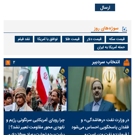
سوژه‌های روز
قیمت سکه
قیمت دلار
قیمت طلا
توافق با آمریکا
نقد فیلم
حمله آمریکا به ایران
انتخاب سردبیر
۱
۲
در وزارت نفت «رهاشدگی» و
چرا رویای آمریکایی سرنگونی رژیم و
فقدان پاسخگویی احساس می‌شود
نابودی محور مقاومت تعبیر نشد؟ |
| فروشنده نفت وزیر است و
پشت پرده تجارت پهپاد‌ ۱۵۰۰ دلاری