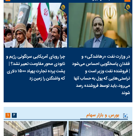
در وزارت نفت «رهاشدگی» و
چرا رویای آمریکایی سرنگونی رژیم و
فقدان پاسخگویی احساس می‌شود
نابودی محور مقاومت تعبیر نشد؟ |
| فروشنده نفت وزیر است و
پشت پرده تجارت پهپاد‌ ۱۵۰۰ دلاری
تراستی‌هایی که پول به حساب آنها
که واشنگتن را زمین زد
می‌رود، باید توسط فروشنده رصد
شوند
بورس و بازار سهام
۱
۲