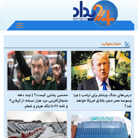
باز
و
بسته
حتما بخوانید
کردن
منو
درس‌های جنگ ویتنام برای ترامپ | چرا
محسن رضایی کیست؟ | چند دهه
وسوسه عصر حجر، باتلاق امریکا خواهد
جنجال‌آفرینی مرد هزار نسخه؛ از کربلای۴
شد؟
و نامه ۶۷ تا تنگه هرمز و شعام