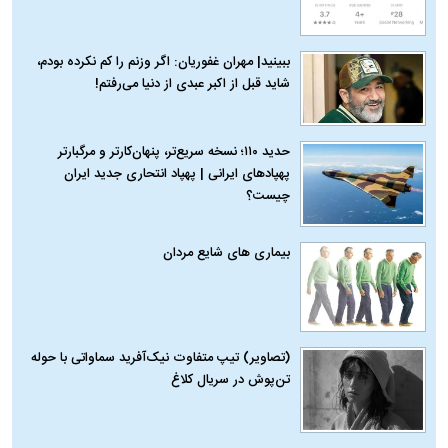
ببینید| مهران غفوریان: اگر وزنم را کم نکرده بودم،
شاید قبل از اکبر عبدی از دنیا می‌رفتم!
حدید ۱۱۰؛ نسخه سریع‌تر، پنهان‌کارتر و مرگبارتر
پهپادهای ایرانی | پهپاد انتحاری جدید ایران
چیست؟
بیماری‌ های شایع مردان
(تصاویر) تیپ متفاوت نیک‌آفرید سماواتی با حوله
تن‌پوش در سریال کلاغ