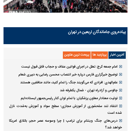
پیاده‌روی جاماندگان اربعین در تهران
آخرین اخبار
پربازدید ها
پربحث ترین عناوین
امام جمعه کرج: تعلل در اجرای قوانین عفاف و حجاب قابل قبول نیست
توضیح خبرگزاری فارس درباره خبر انتصاب محسن رضایی به دبیری شعام
علم‌الهدی: افرادی که می‌گویند جنگ را تمام کنید، مانند منافقین هستند
چالوس و آزادراه تهران - شمال یکطرفه شد
توئیت معنادار معاون پزشکیان: با تمام توان کنار رئیس‌جمهور ایستاده‌ایم
انتقاد تند سلحشوری از آموزش مجازی؛ سطح سواد و آموزش به‌شدت نازل
شده است
درس‌های جنگ ویتنام برای ترامپ | چرا وسوسه عصر حجر، باتلاق امریکا
خواهد شد؟