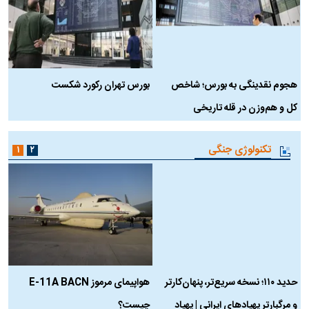
هجوم نقدینگی به بورس؛ شاخص
بورس تهران رکورد شکست
س
کل و هم‌وزن در قله تاریخی
تکنولوژی جنگی
۱
۲
حدید ۱۱۰؛ نسخه سریع‌تر، پنهان‌کارتر
هواپیمای مرموز E-11A BACN
ف
و مرگبارتر پهپادهای ایرانی | پهپاد
چیست؟
م