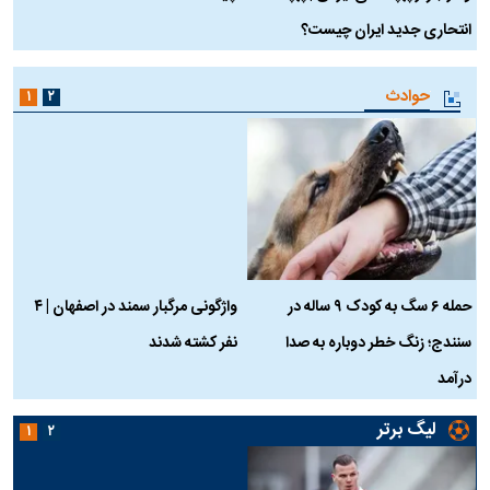
انتحاری جدید ایران چیست؟
حوادث
۱
۲
حمله ۶ سگ به کودک ۹ ساله در
واژگونی مرگبار سمند در اصفهان | ۴
ع
سنندج؛ زنگ خطر دوباره به صدا
نفر کشته شدند
ک
درآمد
لیگ برتر
۱
۲