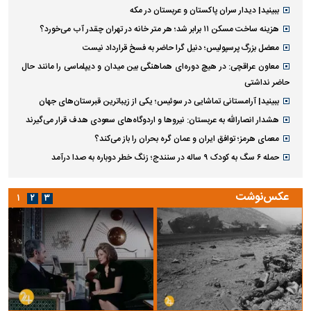
ببینید| دیدار سران پاکستان و عربستان در مکه
هزینه ساخت مسکن ۱۱ برابر شد؛ هر متر خانه در تهران چقدر آب می‌خورد؟
معضل بزرگ پرسپولیس؛ دنیل گرا حاضر به فسخ قرارداد نیست
معاون عراقچی: در هیچ دوره‌ای هماهنگی بین میدان و دیپلماسی را مانند حال
حاضر نداشتی
ببینید| آرامستانی تماشایی در سوئیس؛ یکی از زیباترین قبرستان‌های جهان
هشدار انصارالله به عربستان: نیروها و اردوگاه‌های سعودی هدف قرار می‌گیرند
معمای هرمز؛ توافق ایران و عمان گره بحران را باز می‌کند؟
حمله ۶ سگ به کودک ۹ ساله در سنندج؛ زنگ خطر دوباره به صدا درآمد
عکس‌نوشت
۱
۲
۳