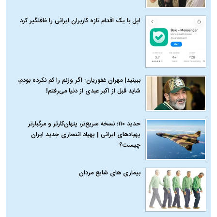
اپل با یک اقدام تازه کاربران ایرانی را غافلگیر کرد
ببینید| مهران غفوریان: اگر وزنم را کم نکرده بودم،
شاید قبل از اکبر عبدی از دنیا می‌رفتم!
حدید ۱۱۰؛ نسخه سریع‌تر، پنهان‌کارتر و مرگبارتر
پهپادهای ایرانی | پهپاد انتحاری جدید ایران
چیست؟
بیماری‌ های شایع مردان