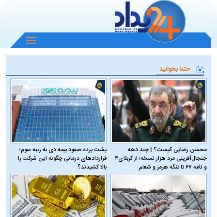
باز
و
بسته
حتما بخوانید
کردن
منو
محسن رضایی کیست؟ | چند دهه
پشت پرده صعود بیمه دی به رتبه سوم؛
جنجال‌آفرینی مرد هزار نسخه؛ از کربلای۴
قراردادهای درمانی چگونه این شرکت را
و نامه ۶۷ تا تنگه هرمز و شعام
بالا کشیدند؟