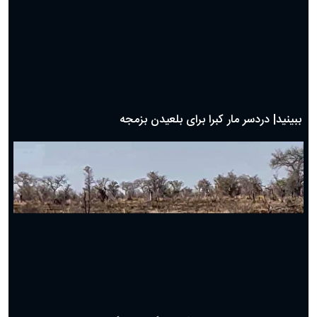
حضرت زینب(س) چگونه از دنیا رفت؟
بهترین پیامک تبریک روز پدر ۱۴۰۴؛ جملات زیبا و صمیمانه
روز پدر ۱۴۰۴ چه روزی است؟
ببینید| جدال دیدنی و نفس گیر مرغ دبیر با شغال
ببینید| شگرد گراز وحشی برای نجات از چنگال پلنگ!