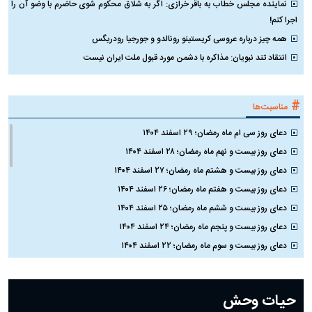
قیمت روز ارز‌های دیجیتال ۱۶ تیر
هوش مصنوعی «هم‌نوع‌کُش»
چ
۱۴۰۵
نیست؛ جمینای حاضر به حذف مدل
ک
کوچک‌تر نشد
#
شبکه های اجتماعی
نماینده مجلس خطاب به باقر خرازی: اگر به شلاق محکوم شوی حاضرم با وضو آن را
اجرا کنم!
همه چیز درباره عروسی کریستینو رونالدو و جورجیا رودریگس
انتقاد تند نبویان: مذاکره با دشمن مورد قبول ملت ایران نیست
#
مناسبت‌ها