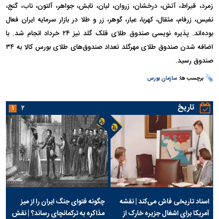
زمرد، قیراط، آتش، درخشان، زروان، لیان، تابش، جواهر، آلتون، ناب، گنج،
نفیس، زرفام، مثقال، کهربا، عیار، گوهر، زر و طلا در بازار سرمایه ایران فعال
بوده‌اند. پذیره نویسی صندوق طلای قلک گلد نیز ۲۴ خرداد انجام شد. با
اضافه شدن صندوق طلای مهرگلد تعداد صندوق‌های طلای بورس کالا به ۳۴
صندوق رسید.
برچسب ها:
سازمان بورس
تاریخ
۱
۲
اسناد تاریخی فاش می‌کند | نقشه
چگونه فتوای جنگ ایران را از میز
آمریکا برای اشغال جزیره خارک از
مذاکره به ترکمانچای رساند؟ | نقش