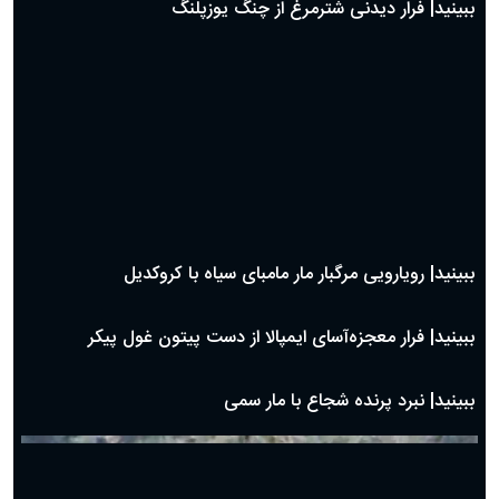
ببینید| دردسر مار کبرا برای بلعیدن بزمجه