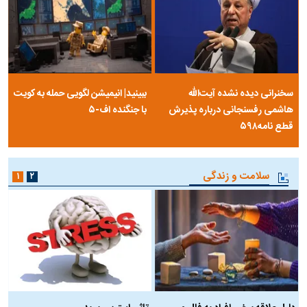
مرصاد و الهیات سیاسی مجاهدین
آخرین پرده از حیات سیاسی یک
خلق
سلسله | روایتی از آخرین مصاحبه‌ی
شاه در ایران
فیلم‌گردی
۱
سخنرانی دیده نشده آیت‌الله
ببینید| انیمیشن لگویی حمله به کویت
هاشمی رفسنجانی درباره پذیرش
با جنگنده اف-۵
قطع نامه۵۹۸