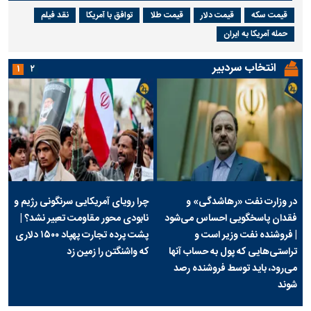
قیمت سکه
قیمت دلار
قیمت طلا
توافق با آمریکا
نقد فیلم
حمله آمریکا به ایران
انتخاب سردبیر
۱
۲
در وزارت نفت «رهاشدگی» و
چرا رویای آمریکایی سرنگونی رژیم و
فقدان پاسخگویی احساس می‌شود
نابودی محور مقاومت تعبیر نشد؟ |
| فروشنده نفت وزیر است و
پشت پرده تجارت پهپاد‌ ۱۵۰۰ دلاری
تراستی‌هایی که پول به حساب آنها
که واشنگتن را زمین زد
می‌رود، باید توسط فروشنده رصد
شوند