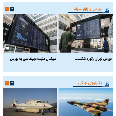
بورس و بازار سهام
۱
۲
بورس تهران رکورد شکست
سیگنال مثبت دیپلماسی به بورس
ب
تکنولوژی جنگی
۱
۲