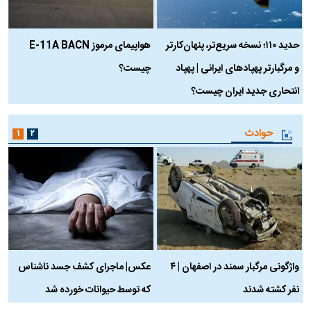
حدید ۱۱۰؛ نسخه سریع‌تر، پنهان‌کارتر
هواپیمای مرموز E-11A BACN
ف
و مرگبارتر پهپادهای ایرانی | پهپاد
چیست؟
م
انتحاری جدید ایران چیست؟
حوادث
۱
۲
واژگونی مرگبار سمند در اصفهان | ۴
عکس| ماجرای کشف جسد ناشناس
نفر کشته شدند
که توسط حیوانات خورده شد
گ