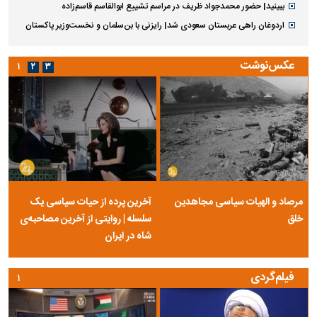
هشدار اتحادیه خودرو درباره حواله‌فروشی خودروهای وارداتی‌؛ فروش
چندبرابری خودروهای موجود!
زیدآبادی پس از تغییر دبیر شورای عالی امنیت: خرازی خیلی هم از اوضاع کشور
بی‌خبر نیست!
پیام تسلیت عراقچی برای درگذشت ابوالقاسم قاسم‌زاده
سخنرانی دیده نشده آیت‌الله هاشمی رفسنجانی درباره پذیرش قطع نامه۵۹۸
الجزیره: ایران خواست عمان برای تطابق توافق با قواعد بین‌المللی را پذیرفت
چرا دارو در قفسه داروخانه نیست، اما نزد دلالان فراوان است؟
نوجوان تایلندی قبل از حمله به مدرسه، دو عضو خانواده خود را کشته بود
طالبان: داعش را به طور کامل در افغانستان سرکوب کردیم
ببینید| حضور محمدجواد ظریف در مراسم تشییع ابوالقاسم قاسم‌زاده
اردوغان راهی عربستان سعودی شد| رایزنی با بن‌سلمان و نخست‌وزیر پاکستان
عکس‌نوشت
۱
۲
۳