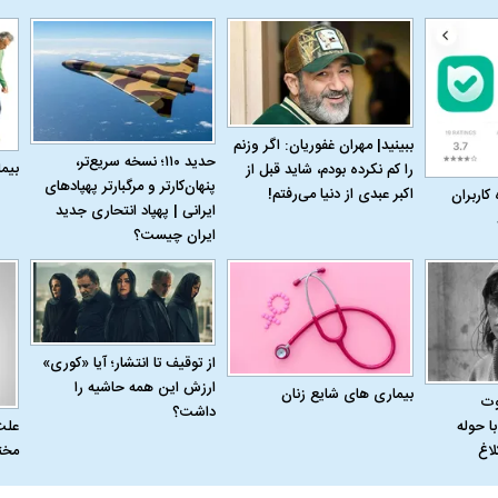
ببینید| مهران غفوریان: اگر وزنم
حدید ۱۱۰؛ نسخه سریع‌تر،
بیم
را کم نکرده بودم، شاید قبل از
پنهان‌کارتر و مرگبارتر پهپادهای
اکبر عبدی از دنیا می‌رفتم!
 کاربران
ایرانی | پهپاد انتحاری جدید
ایران چیست؟
از توقیف تا انتشار؛ آیا «کوری»
ارزش این همه حاشیه را
بیماری‌ های شایع زنان
وت
داشت؟
علت
ا حوله
مخت
لاغ