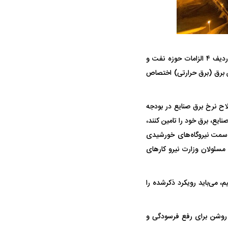
نمایندگان مجلس، سال گذشته در بررسی جزییات لایحه بودجه ۱۴۰۵ در بخش هزینه‌ای، ردیف ۴ الزامات حوزه نفت و
ه‌های تولید و تامین برق (برق حرارتی) اختصاص
ه سریع‌تر، پنهان‌کارتر و
هواپیمای مرموز E-11A BACN چیست؟
اح نرخ برق صنایع در بودجه
یرانی | پهپاد انتحاری
صنایع، برق خود را تامین کنند،
گرفت؛ یعنی حرکت به سمت نیروگاه‌های خورشیدی
؟
سئولان وزارت نیرو کار‌های
 می‌باید رویکرد ذکرشده را
یر روشن برای رفع فرسودگی و