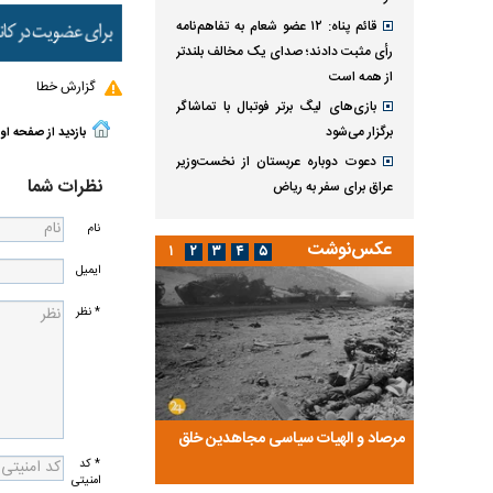
قائم پناه: ۱۲ عضو شعام به تفاهم‌نامه
رأی مثبت دادند؛ صدای یک مخالف بلندتر
از همه است
گزارش خطا
بازی‌های لیگ برتر فوتبال با تماشاگر
برگزار می‌شود
بازدید از صفحه او
دعوت دوباره عربستان از نخست‌وزیر
نظرات شما
عراق برای سفر به ریاض
نام
عکس‌نوشت
۱
۲
۳
۴
۵
ایمیل
* نظر
ضا تختی و
مرصاد و الهیات سیاسی مجاهدین خلق
آخرین پرده از حیات سی
روایتی از آخرین مصاحبه‌
* کد
امنیتی