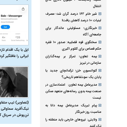
انتقال
شیر خام ۱۶۲ درصد گران شد؛ مصرف
لبنیات ۱۰ درصد کاهش یافت!
خبرنگاری؛ مسئولیتی ماندگار برای
جامعه‌ای آگاه
سخنگوی قوه قضاییه: صدور ۱۰ فقره
حکم قصاص برای کلثوم اکبری
اپل با یک اقدام تازه
ایرانی را غافلگیر کرد
بیمه تعاون؛ تمرکز بر بیمه‌گذاران
سازمانی در تبریز
کنوانسیون خزر؛ ترکمانچای جدید یا
پایان یک سوءتفاهم تاریخی؟
مدیرعامل بیمه تعاون: اعتمادسازی در
صنعت بیمه بدون رسانه‌های متعهد ممکن
نیست
(تصاویر) تیپ متفا
پیام تبریک مدیرعامل بیمه دانا به
نیک‌آفرید سماواتی ب
مناسبت روز خبرنگار
تن‌پوش در سریال ک
ولایتی: نیرو‌های خارجی باید منطقه را
ترک کنند