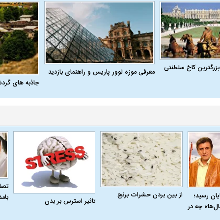
بزرگترین کاخ سلطنتی
معرفی موزه لوور پاریس و راهنمای بازدید
جاذبه های گرد
تصاو
از بین بردن حشرات برنج
به پایان رسید؛
بام
تاثیر استرس بر بدن
ل‌ها» چه در