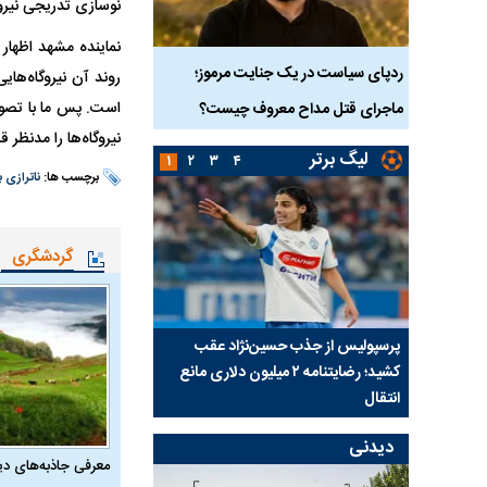
نوسازی تدریجی نیرو
نماینده مشهد اظهار
دک ۹ ساله در سنندج؛
ردپای سیاست در یک جنایت مرموز؛
جراحان قلابی در شمال ت
ماجرای قتل مداح معروف چیست؟
شدند؛ از تزریق فیلر تا ج
نیروگاه‌ها را مدنظر 
لیگ برتر
۱
۲
۳
۴
برچسب ها:
ناترازی 
گردشگری
ی شد؛
پرسپولیس از جذب حسین‌نژاد عقب
بازی‌های لیگ برتر فوتبا
کشید؛ رضایتنامه ۲ میلیون دلاری مانع
برگزار می‌شود
انتقال
دیدنی
معرفی جاذبه‌های دی