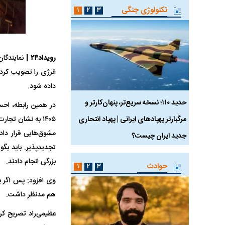
تکنولوژی جنگی
۱
۲
۳
رویداد۲۴ |
داده شود.
 ماسک
حدید ۱۱۰؛ نسخه سریع‌تر، پنهان‌کارتر و
هواپیمای مرموز E-11A BACN چیست؟
در همین رابطه، احس
مرگبارتر پهپادهای ایرانی | پهپاد انتحاری
۱۴۰۵ به نشان تجا
جدید ایران چیست؟
تجدیدپذیر. باید بگ
بزرگی انجام دادند.
حوادث
۱
۲
۳
وی افزود: پس اگر ب
هم مدنظر داشت.
عظیمی‌راد تصریح کرد