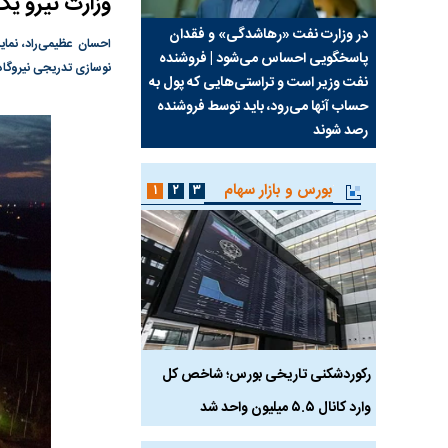
وزارت نیرو یک
سیما علیه
در وزارت نفت «رهاشدگی» و فقدان
چرا رویای آمریکایی سرن
احسان عظیمی‌راد، نمای
پاسخگویی احساس می‌شود | فروشنده
نابودی محور مقاومت تع
نوسازی تدریجی نیروگاه
نفت وزیر است و تراستی‌هایی که پول به
پرد
حساب آنها می‌رود، باید توسط فروشنده
واشنگتن را زمین زد
رصد شوند
بورس و بازار سهام
۱
۲
۳
رکوردشکنی تاریخی بورس؛ شاخص کل
هجوم نقدینگی به بورس
وارد کانال ۵.۵ میلیون واحد شد
هم‌وزن در قله تاریخی