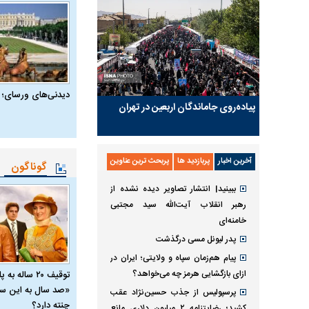
دیدنی‌های ورسای؛ 
پیاده‌روی جاماندگان اربعین در تهران
آخرین اخبار
پربازدید ها
پربحث ترین عناوین
گوناگون
ببینید| انتشار تصاویر دیده نشده از
رهبر انقلاب آیت‌الله سید مجتبی
خامنه‌ای
پدر لیونل مسی درگذشت
پیام هم‌زمان سپاه و ولایتی؛ ایران در
ازای بازگشایی هرمز چه می‌خواهد؟
توقیف ۲۰ ساله 
«صد سال به این سا
پرسپولیس از جذب حسین‌نژاد عقب
چنته دارد؟
کشید؛ رضایتنامه ۲ میلیون دلاری مانع