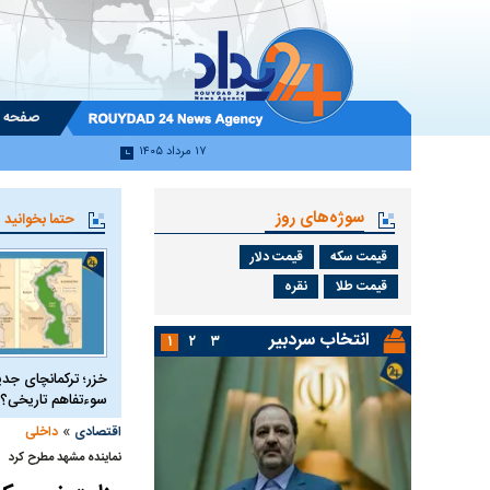
صفحه 
۱۷ مرداد ۱۴۰۵
سوژه‌های روز
حتما بخوانید
قیمت سکه
قیمت دلار
قیمت طلا
نقره
انتخاب سردبیر
۱
۲
۳
خزر؛ ترکمانچای جدی
سوءتفاهم تاریخی؟
»
اقتصادی
داخلی
نماینده مشهد مطرح کرد