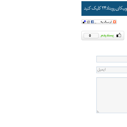
0
در دوران قاجار چگونه
مردی که سر خم نکرد؟ | غلامرضا تختی و
مرصاد و ال
حکومت پهلوی