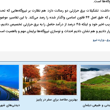
گاه‌ها است.
 داشت: تشکیلات برق حرارتی دو رسالت دارد: هم نظارت بر نیروگاه‌هایی که 
هران بازداشت
حمله ۶ سگ به کودک ۹ ساله در سنندج؛
ردپای سیاست در ی
روند آن نیروگاه‌هایی که طبق اصل ۴۴ قانون اساسی واگذار شده را رصد می‌کند. با این تفا
است. پس ما با تصویب اخیر خود و اینکه ۴۵ درصد از درآمد حاصل را به برق حرار
راحی پلک
زنگ خطر دوباره به صدا درآمد
ماجرای قتل مداح
قرار دادیم و هم نشان دادیم احداث و نوسازی نیروگاه‌ها برایمان مهم و بااهمیت اس
برق
،
وزارت نیرو
ل با تماشاگر
رقم نجومی رضایتنامه مدافع موردنظر
دو خرید جدید پرس
پرسپولیس لو رفت
امضای قرارداد امر
بهترین مقاصد برای سفر در پاییز
دنی و طبیعی دیلمان
دیدنی‌های شهر