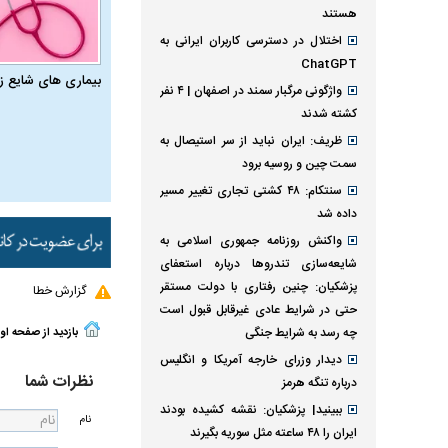
هستند
اختلال در دسترسی کاربران ایرانی به
ChatGPT
بیماری‌ های شایع ز
واژگونی مرگبار سمند در اصفهان | ۴ نفر
کشته شدند
ظریف: ایران نباید از سر استیصال به
سمت چین و روسیه برود
سنتکام: ۴۸ کشتی تجاری تغییر مسیر
داده شد
واکنش روزنامه جمهوری اسلامی به
شایعه‌سازی تندروها درباره استعفای
پزشکیان: چنین رفتاری با دولت مستقر
گزارش خطا
حتی در شرایط عادی غیرقابل قبول است
چه رسد به شرایط جنگی
بازدید از صفحه او
دیدار وزرای خارجه آمریکا و انگلیس
نظرات شما
درباره تنگه هرمز
ببینید| پزشکیان: نقشه کشیده بودند
نام
ایران را ۴۸ ساعته مثل سوریه بگیرند