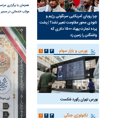
همزمان با برگزاری مراس
موکب خدماتی در مسیر بر
ب جواب
چرا رویای آمریکایی سرنگونی رژیم و
مطالعه رفتار هیستریک ص
نابودی محور مقاومت تعبیر نشد؟ | پشت
کمپین نه به اعدام
پرده تجارت پهپاد‌ ۱۵۰۰ دلاری که
واشنگتن را زمین زد
بورس و بازار سهام
۱
۲
۳
بورس تهران رکورد شکست
سیگنال مثبت دیپلماسی 
تکنولوژی جنگی
۱
۲
۳