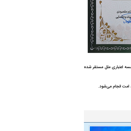
ه سریع‌تر، پنهان‌کارتر و
هواپیمای مرموز E-11A BACN چیست؟
یرانی | پهپاد انتحاری
سسه اعتباری ملل مستقر شده
؟
د امت انجام می‌شود.