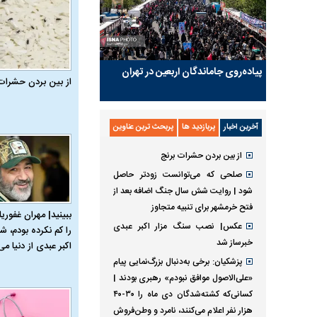
پیاده‌روی جاماندگان اربعین در تهران
از بین بردن حشرات
آخرین اخبار
پربازدید ها
پربحث ترین عناوین
از بین بردن حشرات برنج
صلحی که می‌توانست زودتر حاصل
شود | روایت شش سال جنگ اضافه بعد از
فتح خرمشهر برای تنبیه متجاوز
ببینید| مهران غفوریا
عکس| نصب سنگ مزار اکبر عبدی
را کم نکرده بودم، شا
خبرساز شد
اکبر عبدی از دنیا می‌
پزشکیان: برخی به‌دنبال بزرگ‌نمایی پیام
«علی‌الاصول موافق نبودم» رهبری بودند |
کسانی‌که کشته‌شدگان دی ماه را ۳۰-۴۰
هزار نفر اعلام می‌کنند، نامرد و وطن‌فروش