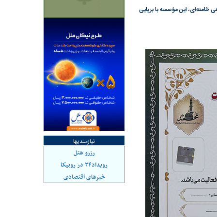
 خامنه‌ای، این مؤسسه با برپایی
ی سرنگونی رژیم و
مطالعه رفتار هیستریک صدا و سیما علیه
مت تعبیر نشد؟ | پشت
کمپین نه به اعدام
پرده تجارت پهپاد‌ ۱۵۰۰ دلاری که
د
نیازمندیها
رزرو هتل
رویداد۲۴ در روبیکا
خبرهای اقتصادی
د شکست
سیگنال مثبت دیپلماسی به بورس