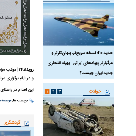
 ماسک
حدید ۱۱۰؛ نسخه سریع‌تر، پنهان‌کارتر و
هواپیمای مرموز E-11A BACN چیست؟
مرگبارتر پهپادهای ایرانی | پهپاد انتحاری
رویداد۲۴
| موکب مؤس
جدید ایران چیست؟
و در ایام برگزاری م
این اقدام در راستای
حوادث
۱
۲
۳
برچسب ها:
موسسه م
گردشگری