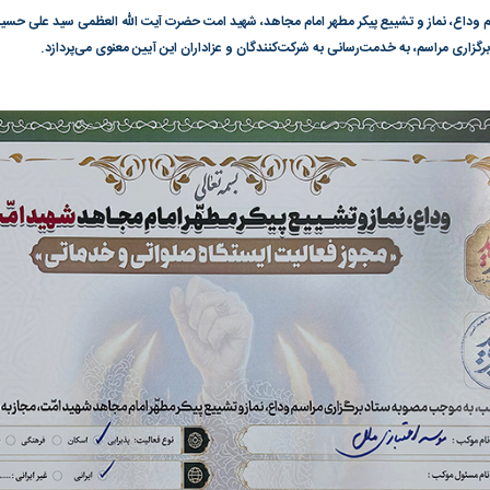
م وداع، نماز و تشییع پیکر مطهر امام مجاهد، شهید امت حضرت آیت الله العظمی سید علی حسینی
گزاری مراسم، به خدمت‌رسانی به شرکت‌کنندگان و عزاداران این آیین معنوی می‌پردازد.
دا و سیما علیه
چرا نسخه ایران برای بحران آب جواب
چرا رویای آمریکای
نمی‌دهد؟
نابودی محور مقاو
واشنگتن را زمین ز
به بورس
پرواز ۱۰۰ هزار واحدی شاخص کل بورس
بورس تهران رکور