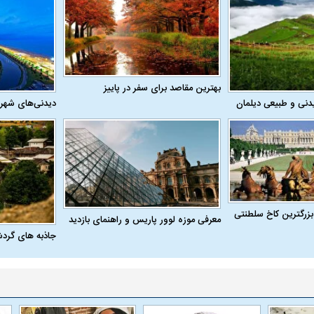
 ناشناس که
مرگ دلخراش دختر ۱۸ ساله بر اثر برق
گرفتگی
کشته شدند
بهترین مقاصد برای سفر در پاییز
دنی و طبیعی دیلمان
دیدنی‌های شهر
پولیس برای
گزینه استقلال در آستانه پیوستن به
دلیل غیبت دو خری
بزرگترین کاخ سلطنتی
ی
گل‌گهر
دیدار دوستانه 
معرفی موزه لوور پاریس و راهنمای بازدید
جاذبه های گرد