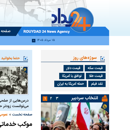
صفحه 
۱۵ مرداد ۱۴۰۵
سوژه‌های روز
حتما بخوانید
قیمت سکه
قیمت دلار
قیمت طلا
توافق با آمریکا
نقد فیلم
حمله آمریکا به ایران
انتخاب سردبیر
۱
۲
۳
درس‌هایی از صلحی
می‌توانست زودتر 
»
صفحه نخست
عمومی
موکب خدماتی 