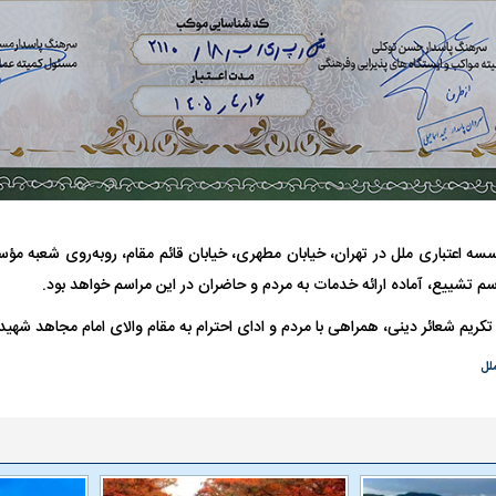
فضاپیمای «استارشیپ» ایلان ماسک
حدید ۱۱۰؛ نسخ
چیست؟
مرگبارتر پهپادهای ا
سه اعتباری ملل در تهران، خیابان مطهری، خیابان قائم مقام، روبه‌روی شعبه مؤ
جدید ایران چیست
راسم تشییع، آماده ارائه خدمات به مردم و حاضران در این مراسم خواهد بود.
 تکریم شعائر دینی، همراهی با مردم و ادای احترام به مقام والای امام مجاهد شهی
لل