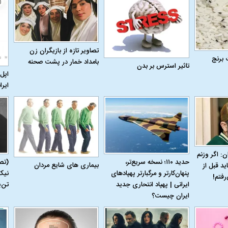
تصاویر تازه از بازیگران زن
 برنج
بامداد خمار در پشت صحنه
تاثیر استرس بر بدن
اپل 
ایرا
ن: اگر وزنم
حدید ۱۱۰؛ نسخه سریع‌تر،
(تص
بیماری‌ های شایع مردان
ید قبل از
پنهان‌کارتر و مرگبارتر پهپادهای
نیک
رفتم!
ایرانی | پهپاد انتحاری جدید
تن‌
ایران چیست؟