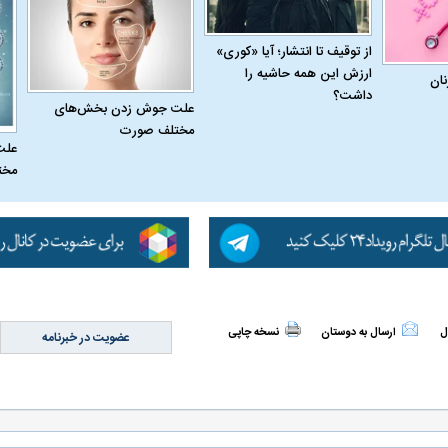
از توقیف تا انتشار؛ آیا «کوری»
ارزش این همه حاشیه را
نان
داشت؟
علت جوش زدن بخش‌های
مختلف صورت
علت
مخت
ل
ارسال به دوستان
نسخه چاپی
عضویت در خبرنامه