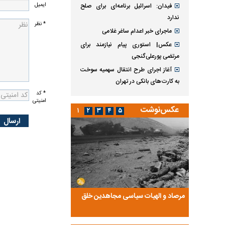
ایمیل
فیدان: اسرائیل برنامه‌ای برای صلح
ندارد
* نظر
ماجرای خبر اعدام ساغر غلامی
عکس| استوری پیام نیازمند برای
مرتضی پورعلی‌گنجی
آغاز اجرای طرح انتقال سهمیه سوخت
به کارت‌های بانکی در تهران
* کد
امنیتی
عکس‌نوشت
۱
۲
۳
۴
۵
ضا تختی و
مرصاد و الهیات سیاسی مجاهدین خلق
آخرین پرده از حیات سی
روایتی از آخرین مصاحبه‌