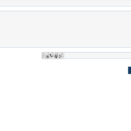
اسی یک سلسله |
ریشه‌های عزاداری ماه محرم در فرهنگ
عزاداری ماه محرم 
ی شاه در ایران
و تاریخ ایران
انجام می‌شد؟