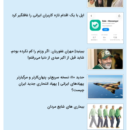
اپل با یک اقدام تازه کاربران ایرانی را غافلگیر کرد
ببینید| مهران غفوریان: اگر وزنم را کم نکرده بودم،
شاید قبل از اکبر عبدی از دنیا می‌رفتم!
حدید ۱۱۰؛ نسخه سریع‌تر، پنهان‌کارتر و مرگبارتر
پهپادهای ایرانی | پهپاد انتحاری جدید ایران
چیست؟
بیماری‌ های شایع مردان