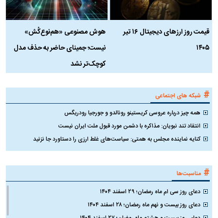
قیمت روز ارز‌های دیجیتال ۱۶ تیر
هوش مصنوعی «هم‌نوع‌کُش»
چ
۱۴۰۵
نیست؛ جمینای حاضر به حذف مدل
ک
کوچک‌تر نشد
#
شبکه های اجتماعی
همه چیز درباره عروسی کریستینو رونالدو و جورجیا رودریگس
انتقاد تند نبویان: مذاکره با دشمن مورد قبول ملت ایران نیست
کنایه نماینده مجلس به همتی: سیاست‌های غلط ارزی را دستاورد جا نزنید
#
مناسبت‌ها
دعای روز سی ام ماه رمضان؛ ۲۹ اسفند ۱۴۰۴
دعای روز بیست و نهم ماه رمضان؛ ۲۸ اسفند ۱۴۰۴