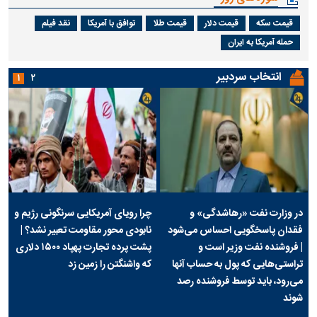
قیمت سکه
قیمت دلار
قیمت طلا
توافق با آمریکا
نقد فیلم
حمله آمریکا به ایران
انتخاب سردبیر
۱
۲
در وزارت نفت «رهاشدگی» و
چرا رویای آمریکایی سرنگونی رژیم و
فقدان پاسخگویی احساس می‌شود
نابودی محور مقاومت تعبیر نشد؟ |
| فروشنده نفت وزیر است و
پشت پرده تجارت پهپاد‌ ۱۵۰۰ دلاری
تراستی‌هایی که پول به حساب آنها
که واشنگتن را زمین زد
می‌رود، باید توسط فروشنده رصد
شوند