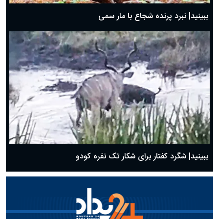
ببینید| نبرد پرنده شجاع با مار سمی
ببینید| شگرد کفتار برای شکار تک نفره کودو