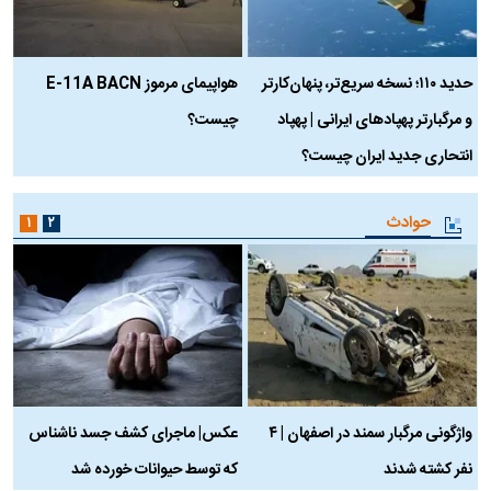
حدید ۱۱۰؛ نسخه سریع‌تر، پنهان‌کارتر
هواپیمای مرموز E-11A BACN
ف
و مرگبارتر پهپادهای ایرانی | پهپاد
چیست؟
م
انتحاری جدید ایران چیست؟
حوادث
۱
۲
واژگونی مرگبار سمند در اصفهان | ۴
عکس| ماجرای کشف جسد ناشناس
نفر کشته شدند
که توسط حیوانات خورده شد
گ