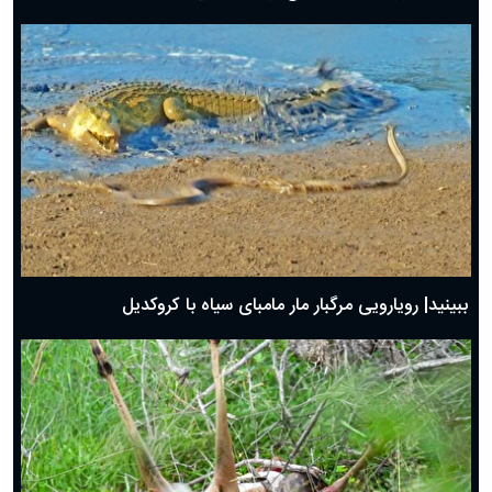
ببینید| رویارویی مرگبار مار مامبای سیاه با کروکدیل