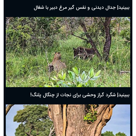
روز پدر ۱۴۰۴ چه روزی است؟
ببینید| جدال دیدنی و نفس گیر مرغ دبیر با شغال
ببینید| شگرد گراز وحشی برای نجات از چنگال پلنگ!