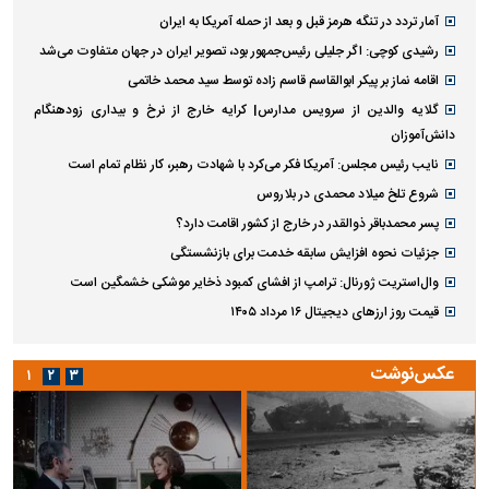
آمار تردد در تنگه هرمز قبل و بعد از حمله آمریکا به ایران
رشیدی کوچی: اگر جلیلی رئیس‌جمهور بود، تصویر ایران در جهان متفاوت می‌شد
اقامه نماز بر پیکر ابوالقاسم قاسم زاده توسط سید محمد خاتمی
گلایه والدین از سرویس مدارس| کرایه خارج از نرخ و بیداری زودهنگام
دانش‌آموزان
نایب رئیس مجلس: آمریکا فکر می‌کرد با شهادت رهبر، کار نظام تمام است
شروع تلخ میلاد محمدی در بلاروس
پسر محمدباقر ذوالقدر در خارج از کشور اقامت دارد؟
جزئیات نحوه افزایش سابقه خدمت برای بازنشستگی
وال‌استریت ژورنال: ترامپ از افشای کمبود ذخایر موشکی خشمگین است
قیمت روز ارز‌های دیجیتال ۱۶ مرداد ۱۴۰۵
عکس‌نوشت
۱
۲
۳