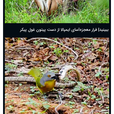
ببینید| فرار معجزه‌آسای ایمپالا از دست پیتون غول پیکر