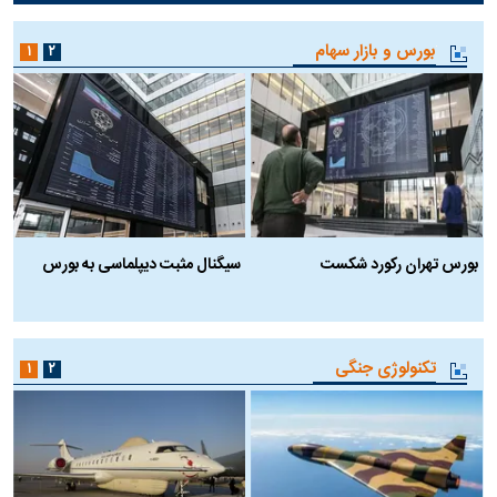
بورس و بازار سهام
۱
۲
بورس تهران رکورد شکست
سیگنال مثبت دیپلماسی به بورس
ب
تکنولوژی جنگی
۱
۲