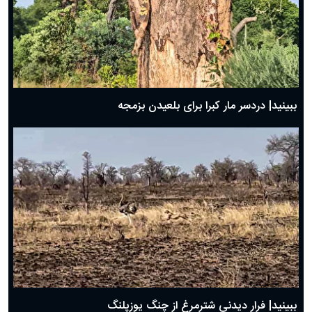
ببینید| دردسر مار کبرا برای بلعیدن بزمجه
ببینید| فرار دیدنی شترمرغ از چنگ یوزپلنگ