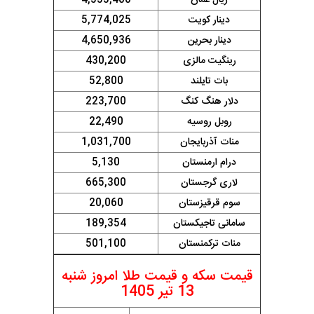
دینار کویت
5,774,025
دینار بحرین
4,650,936
رینگیت مالزی
430,200
بات تایلند
52,800
دلار هنگ کنگ
223,700
روبل روسیه
22,490
منات آذربایجان
1,031,700
درام ارمنستان
5,130
لاری گرجستان
665,300
سوم قرقیزستان
20,060
سامانی تاجیکستان
189,354
منات ترکمنستان
501,100
قیمت سکه و قیمت طلا امروز شنبه
13 تیر 1405