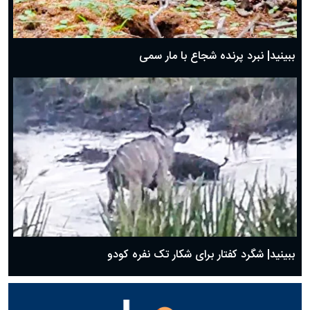
ببینید| نبرد پرنده شجاع با مار سمی
ببینید| شگرد کفتار برای شکار تک نفره کودو