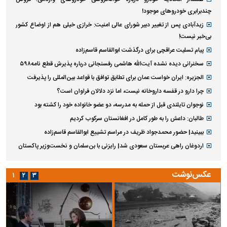
چندبرابری خودروهای موجود!
زیدآبادی پس از تغییر دبیر شورای عالی امنیت: خرازی خیلی هم از اوضاع کشور
بی‌خبر نیست!
پیام تسلیت عراقچی برای درگذشت ابوالقاسم قاسم‌زاده
سخنرانی دیده نشده آیت‌الله هاشمی رفسنجانی درباره پذیرش قطع نامه۵۹۸
الجزیره: ایران خواست عمان برای تطابق توافق با قواعد بین‌المللی را پذیرفت
چرا دارو در قفسه داروخانه نیست، اما نزد دلالان فراوان است؟
نوجوان تایلندی قبل از حمله به مدرسه، دو عضو خانواده خود را کشته بود
طالبان: داعش را به طور کامل در افغانستان سرکوب کردیم
ببینید| حضور محمدجواد ظریف در مراسم تشییع ابوالقاسم قاسم‌زاده
اردوغان راهی عربستان سعودی شد| رایزنی با بن‌سلمان و نخست‌وزیر پاکستان
عکس‌نوشت
۱
۲
۳