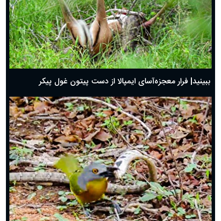
ببینید| فرار معجزه‌آسای ایمپالا از دست پیتون غول پیکر