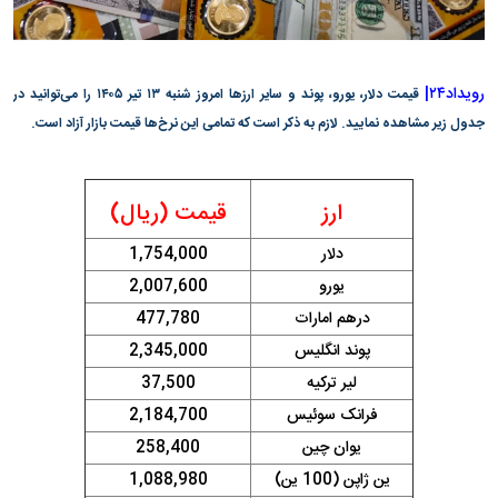
رویداد۲۴|
قیمت دلار، یورو، پوند و سایر ارز‌ها امروز شنبه ۱۳ تیر ۱۴۰۵ را می‌توانید در
جدول زیر مشاهده نمایید. لازم به ذکر است که تمامی این نرخ‌ها قیمت بازار آزاد است.
ارز
قیمت (ریال)
دلار
1,754,000
یورو
2,007,600
درهم امارات
477,780
پوند انگلیس
2,345,000
لیر ترکیه
37,500
فرانک سوئیس
2,184,700
یوان چین
258,400
ین ژاپن (100 ین)
1,088,980