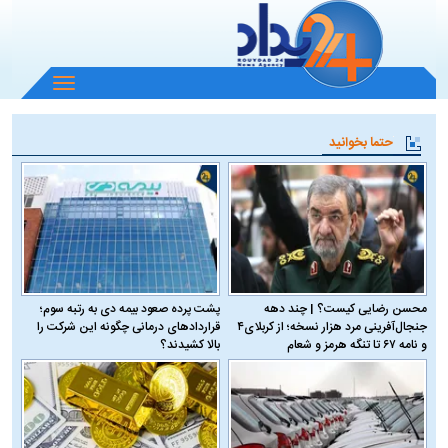
باز
و
بسته
حتما بخوانید
کردن
منو
محسن رضایی کیست؟ | چند دهه
پشت پرده صعود بیمه دی به رتبه سوم؛
جنجال‌آفرینی مرد هزار نسخه؛ از کربلای۴
قراردادهای درمانی چگونه این شرکت را
و نامه ۶۷ تا تنگه هرمز و شعام
بالا کشیدند؟