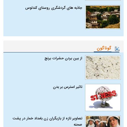
جاذبه های گردشگری روستای کندلوس
گوناگون
از بین بردن حشرات برنج
تاثیر استرس بر بدن
تصاویر تازه از بازیگران زن بامداد خمار در پشت
صحنه