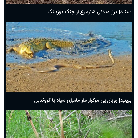
ببینید| فرار دیدنی شترمرغ از چنگ یوزپلنگ
ببینید| رویارویی مرگبار مار مامبای سیاه با کروکدیل