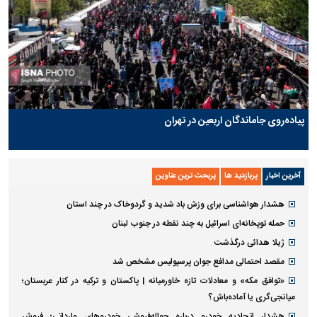
پیاده‌روی جاماندگان اربعین در تهران
آخرین اخبار
پربازدید ها
پربحث ترین عناوین
هشدار هواشناسی برای وزش باد شدید و گردوخاک در چند استان
حمله توپخانه‌ای اسرائیل به چند نقطه در جنوب لبنان
ژیلا هدائی درگذشت
مقصد احتمالی مدافع جوان پرسپولیس مشخص شد
«توافق مکه» و معادلات تازه خاورمیانه | پاکستان و ترکیه در کنار عربستان؛
میانجی‌گری یا آماده‌باش؟
هشدار اتحادیه خودرو درباره حواله‌فروشی خودروهای وارداتی‌؛ فروش