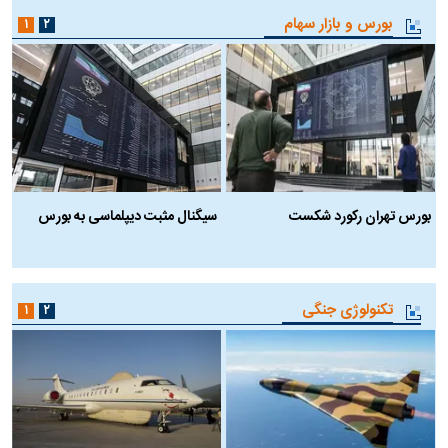
بورس و بازار سهام
۱
۲
بورس تهران رکورد شکست
سیگنال مثبت دیپلماسی به بورس
ب
تکنولوژی جنگی
۱
۲