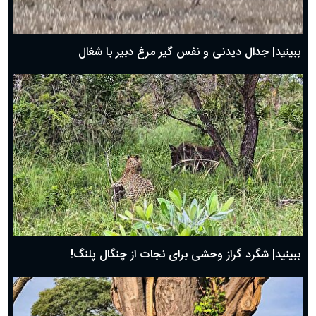
حضرت زینب(س) چگونه از دنیا رفت؟
بهترین پیامک تبریک روز پدر ۱۴۰۴؛ جملات زیبا و صمیمانه
روز پدر ۱۴۰۴ چه روزی است؟
ببینید| جدال دیدنی و نفس گیر مرغ دبیر با شغال
ببینید| شگرد گراز وحشی برای نجات از چنگال پلنگ!