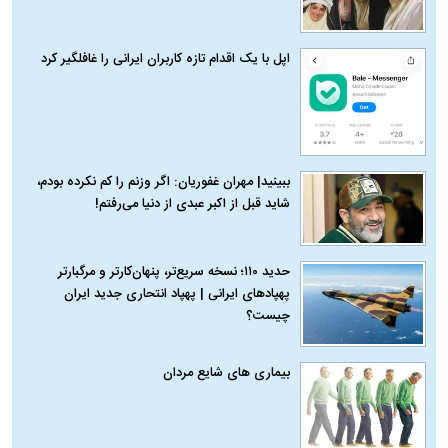
اپل با یک اقدام تازه کاربران ایرانی را غافلگیر کرد
ببینید| مهران غفوریان: اگر وزنم را کم نکرده بودم،
شاید قبل از اکبر عبدی از دنیا می‌رفتم!
حدید ۱۱۰؛ نسخه سریع‌تر، پنهان‌کارتر و مرگبارتر
پهپادهای ایرانی | پهپاد انتحاری جدید ایران
چیست؟
بیماری‌ های شایع مردان