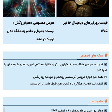
قیمت روز ارز‌های دیجیتال ۱۶ تیر
هوش مصنوعی «هم‌نوع‌کُش»
چ
۱۴۰۵
نیست؛ جمینای حاضر به حذف مدل
ک
کوچک‌تر نشد
#
شبکه های اجتماعی
نماینده مجلس خطاب به باقر خرازی: اگر به شلاق محکوم شوی حاضرم با وضو آن را
اجرا کنم!
همه چیز درباره عروسی کریستینو رونالدو و جورجیا رودریگس
انتقاد تند نبویان: مذاکره با دشمن مورد قبول ملت ایران نیست
#
مناسبت‌ها
دعای روز سی ام ماه رمضان؛ ۲۹ اسفند ۱۴۰۴