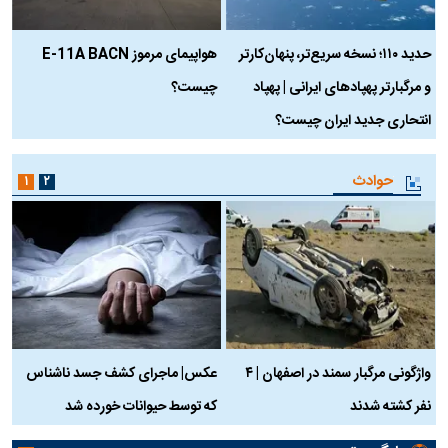
حدید ۱۱۰؛ نسخه سریع‌تر، پنهان‌کارتر
هواپیمای مرموز E-11A BACN
ف
و مرگبارتر پهپادهای ایرانی | پهپاد
چیست؟
م
انتحاری جدید ایران چیست؟
حوادث
۱
۲
واژگونی مرگبار سمند در اصفهان | ۴
عکس| ماجرای کشف جسد ناشناس
نفر کشته شدند
که توسط حیوانات خورده شد
گ