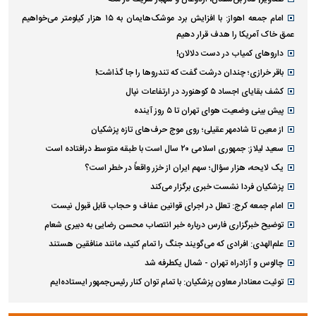
امام‌ جمعه اهواز: با افزایش برد موشک‌هایمان به ۱۵ هزار کیلومتر می‌خواهیم
عمق خاک آمریکا را هدف قرار دهیم
داروهای کمیاب در دست دلالان!
باقر خرازی؛ چندان درشت گفت که تندروها را جا گذاشت!
کشف بقایای اجساد ۵ کوهنورد در ارتفاعات نپال
پیش بینی وضعیت هوای تهران تا ۵ روز آینده
از معین تا شادمهر عقیلی؛ روی موج حرف‌های تازه پزشکیان
سعید لیلاز: جمهوری اسلامی ۲۰ سال است با طبقه متوسط درافتاده است
یک لایحه، هزار سؤال؛ سهم ایران از خزر واقعاً در خطر است؟
پزشکیان فردا نشست خبری برگزار می‌کند
امام جمعه کرج: تعلل در اجرای قوانین عفاف و حجاب قابل قبول نیست
توضیح خبرگزاری فارس درباره خبر انتصاب محسن رضایی به دبیری شعام
علم‌الهدی: افرادی که می‌گویند جنگ را تمام کنید، مانند منافقین هستند
چالوس و آزادراه تهران - شمال یکطرفه شد
توئیت معنادار معاون پزشکیان: با تمام توان کنار رئیس‌جمهور ایستاده‌ایم