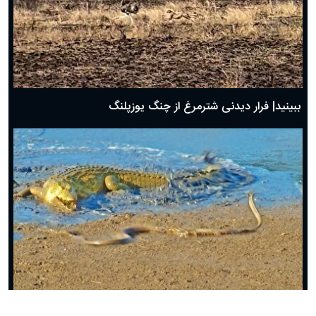
ببینید| فرار دیدنی شترمرغ از چنگ یوزپلنگ
ببینید| رویارویی مرگبار مار مامبای سیاه با کروکدیل