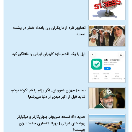
تصاویر تازه از بازیگران زن بامداد خمار در پشت
صحنه
اپل با یک اقدام تازه کاربران ایرانی را غافلگیر کرد
ببینید| مهران غفوریان: اگر وزنم را کم نکرده بودم،
شاید قبل از اکبر عبدی از دنیا می‌رفتم!
حدید ۱۱۰؛ نسخه سریع‌تر، پنهان‌کارتر و مرگبارتر
پهپادهای ایرانی | پهپاد انتحاری جدید ایران
چیست؟