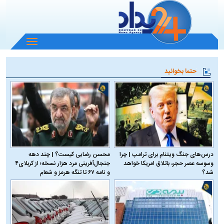
باز
و
بسته
حتما بخوانید
کردن
منو
درس‌های جنگ ویتنام برای ترامپ | چرا
محسن رضایی کیست؟ | چند دهه
وسوسه عصر حجر، باتلاق امریکا خواهد
جنجال‌آفرینی مرد هزار نسخه؛ از کربلای۴
شد؟
و نامه ۶۷ تا تنگه هرمز و شعام