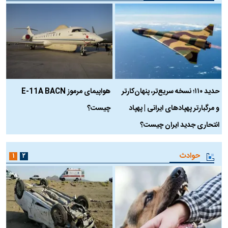
حدید ۱۱۰؛ نسخه سریع‌تر، پنهان‌کارتر
هواپیمای مرموز E-11A BACN
ف
و مرگبارتر پهپادهای ایرانی | پهپاد
چیست؟
م
انتحاری جدید ایران چیست؟
حوادث
۱
۲