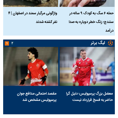
حمله ۶ سگ به کودک ۹ ساله در
واژگونی مرگبار سمند در اصفهان | ۴
ع
سنندج؛ زنگ خطر دوباره به صدا
نفر کشته شدند
ک
درآمد
لیگ برتر
۱
۲
معضل بزرگ پرسپولیس؛ دنیل گرا
مقصد احتمالی مدافع جوان
حاضر به فسخ قرارداد نیست
پرسپولیس مشخص شد