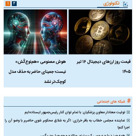
تکنولوژی
۱
۲
قیمت روز ارز‌های دیجیتال ۱۶ تیر
هوش مصنوعی «هم‌نوع‌کُش»
چ
۱۴۰۵
نیست؛ جمینای حاضر به حذف مدل
ک
کوچک‌تر نشد
#
شبکه های اجتماعی
توئیت معنادار معاون پزشکیان: با تمام توان کنار رئیس‌جمهور ایستاده‌ایم
نماینده مجلس خطاب به باقر خرازی: اگر به شلاق محکوم شوی حاضرم با وضو آن را
اجرا کنم!
همه چیز درباره عروسی کریستینو رونالدو و جورجیا رودریگس