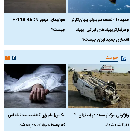
حدید ۱۱۰؛ نسخه سریع‌تر، پنهان‌کارتر
هواپیمای مرموز E-11A BACN
ف
و مرگبارتر پهپادهای ایرانی | پهپاد
چیست؟
م
انتحاری جدید ایران چیست؟
حوادث
۱
۲
واژگونی مرگبار سمند در اصفهان | ۴
عکس| ماجرای کشف جسد ناشناس
نفر کشته شدند
که توسط حیوانات خورده شد
گ