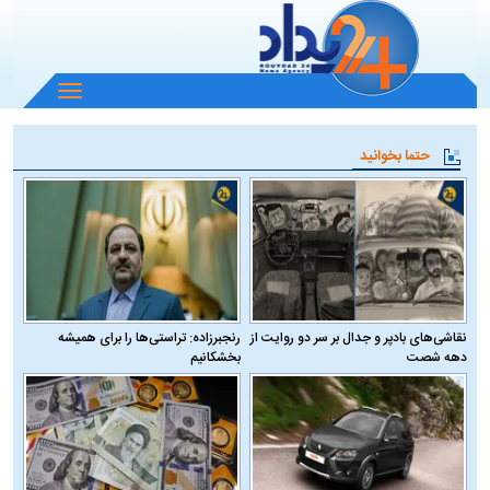
باز
و
بسته
حتما بخوانید
کردن
منو
نقاشی‌های بادپر و جدال بر سر دو روایت از
رنجبرزاده: تراستی‌ها را برای همیشه
دهه شصت
بخشکانیم