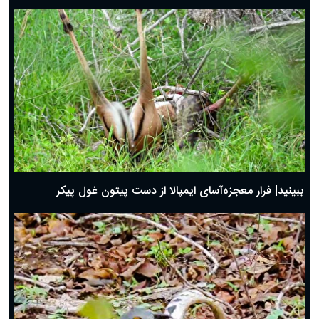
ببینید| فرار معجزه‌آسای ایمپالا از دست پیتون غول پیکر