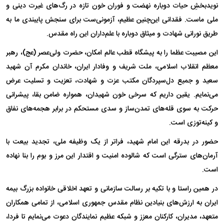
نویدبخشِ حیات دوباره نهضت و فوران خون تازه در رگ‌های غیرت دینی و
ملی ماست. فقدانی این‌چنین عظیم، آزمونی‌ست برای سنجش پایبندی ما به
طریق نورانی شهادت و میثاق دوباره با علم‌داران این راه مقدس.
این مصیبت عظما را به پیشگاه قطب عالم امکان، حضرت ولی‌عصر (عج)، رهبر
معظم انقلاب اسلامی، ملت شریف و وفادار ایران، خاندان مکرم آن شهید
سعید و جمیع دل‌سپردگان مکتب عزت و شهادت، تعزیت و تسلیت عرض
می‌نمایم. یقین داریم که سرخی خون شهیدان، همواره ضامن بقا، پیشرانی
حرکت به سوی قله‌های تمدن‌ساز و سدی مستحکم در برابر هجمه‌های نفاق
و کینه‌توزی است.
حضور در بدرقه این امام شهید، فراتر از یک وظیفه ملی، تجدید بیعت با
آرمان‌های سترگی است که شالوده امنیت و اقتدار این مرز و بوم را بنا نهاده
است.
در همین راستا و با تکیه بر رسالت سازمانی و تعهد اخلاقی خانواده بزرگ بیمه
ایران به ارزش‌های بنیادین نظام مقدس جمهوری اسلامی، از تمامی همکاران
متعهد، مدیران، کارکنان معزز و شبکه عظیم نمایندگان دعوت می‌نمایم تا فردا،