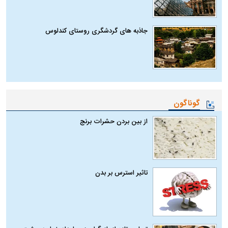
جاذبه های گردشگری روستای کندلوس
گوناگون
از بین بردن حشرات برنج
تاثیر استرس بر بدن