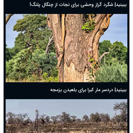
ببینید| شگرد گراز وحشی برای نجات از چنگال پلنگ!
ببینید| دردسر مار کبرا برای بلعیدن بزمجه