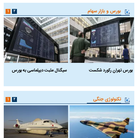
بورس و بازار سهام
۱
۲
بورس تهران رکورد شکست
سیگنال مثبت دیپلماسی به بورس
ب
تکنولوژی جنگی
۱
۲