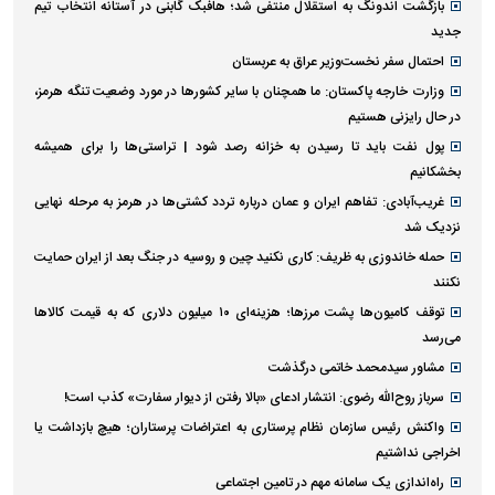
بازگشت اندونگ به استقلال منتفی شد؛ هافبک گابنی در آستانه انتخاب تیم
جدید
احتمال سفر نخست‌وزیر عراق به عربستان
وزارت خارجه پاکستان: ما همچنان با سایر کشور‌ها در مورد وضعیت تنگه هرمز،
در حال رایزنی هستیم
پول نفت باید تا رسیدن به خزانه رصد شود | تراستی‌ها را برای همیشه
بخشکانیم
غریب‌آبادی: تفاهم ایران و عمان درباره تردد کشتی‌ها در هرمز به مرحله نهایی
نزدیک شد
حمله خاندوزی به ظریف: کاری نکنید چین و روسیه در جنگ بعد از ایران حمایت
نکنند
توقف کامیون‌ها پشت مرزها؛ هزینه‌ای ۱۰ میلیون دلاری که به قیمت کالاها
می‌رسد
مشاور سیدمحمد خاتمی درگذشت
سرباز روح‌الله رضوی: انتشار ادعای «بالا رفتن از دیوار سفارت» کذب است!
واکنش رئیس سازمان نظام پرستاری به اعتراضات پرستاران؛ هیچ بازداشت یا
اخراجی نداشتیم
راه‌اندازی یک سامانه مهم در تامین اجتماعی