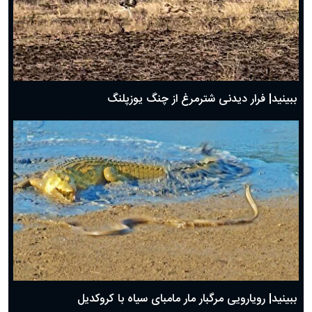
ببینید| فرار دیدنی شترمرغ از چنگ یوزپلنگ
ببینید| رویارویی مرگبار مار مامبای سیاه با کروکدیل