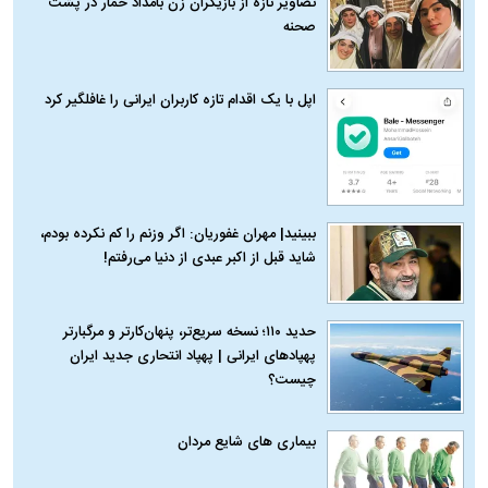
تصاویر تازه از بازیگران زن بامداد خمار در پشت
صحنه
اپل با یک اقدام تازه کاربران ایرانی را غافلگیر کرد
ببینید| مهران غفوریان: اگر وزنم را کم نکرده بودم،
شاید قبل از اکبر عبدی از دنیا می‌رفتم!
حدید ۱۱۰؛ نسخه سریع‌تر، پنهان‌کارتر و مرگبارتر
پهپادهای ایرانی | پهپاد انتحاری جدید ایران
چیست؟
بیماری‌ های شایع مردان