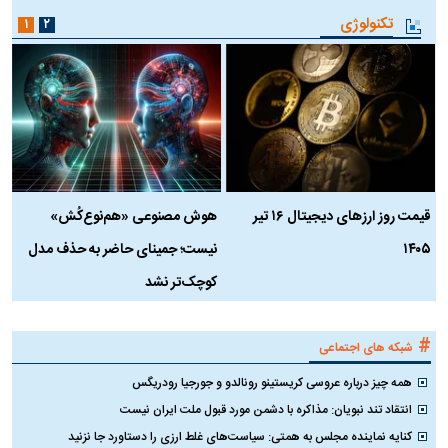
تکنولوژی
۱
۲
قیمت روز ارز‌های دیجیتال ۱۶ تیر
هوش مصنوعی «هم‌نوع‌کُش»
چ
۱۴۰۵
نیست؛ جمینای حاضر به حذف مدل
ک
کوچک‌تر نشد
#
شبکه های اجتماعی
همه چیز درباره عروسی کریستینو رونالدو و جورجیا رودریگس
انتقاد تند نبویان: مذاکره با دشمن مورد قبول ملت ایران نیست
کنایه نماینده مجلس به همتی: سیاست‌های غلط ارزی را دستاورد جا نزنید