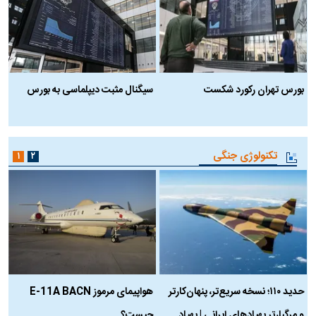
بورس تهران رکورد شکست
سیگنال مثبت دیپلماسی به بورس
ب
تکنولوژی جنگی
۱
۲
حدید ۱۱۰؛ نسخه سریع‌تر، پنهان‌کارتر
هواپیمای مرموز E-11A BACN
ف
و مرگبارتر پهپادهای ایرانی | پهپاد
چیست؟
م