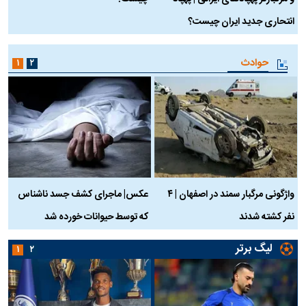
انتحاری جدید ایران چیست؟
حوادث
۱
۲
واژگونی مرگبار سمند در اصفهان | ۴
عکس| ماجرای کشف جسد ناشناس
نفر کشته شدند
که توسط حیوانات خورده شد
گ
لیگ برتر
۱
۲