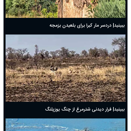
ببینید| دردسر مار کبرا برای بلعیدن بزمجه
ببینید| فرار دیدنی شترمرغ از چنگ یوزپلنگ