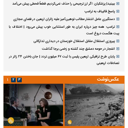
ببینید| پزشکیان: اگر ارز ترجیحی را حذف نمی‌کردیم، قطعاً قحطی پیش می‌آمد
پاسخ قالیباف به ترامپ
دستگیری عامل انتشار مطالب توهین‌آمیز علیه زائران اربعین در فضای مجازی
ترامپ: همه چیز درباره ایران به طور استثنایی خوب پیش می‌رود | اختلاف با
پیت هگست دروغ است
پیروزی استقلال مقابل استقلال خوزستان در دیداری تدارکاتی
انفجار در حومه دمشق چند کشته و زخمی برجا گذاشت
پایان طرح ترافیکی اربعین پلیس با ثبت ۶۷ میلیون تردد | جان باختن ۲۴ زائر در
تصادفات اربعینی
عکس‌نوشت
۱
۲
۳