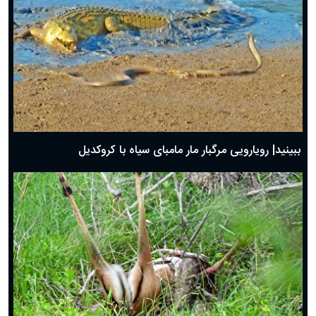
ببینید| رویارویی مرگبار مار مامبای سیاه با کروکدیل