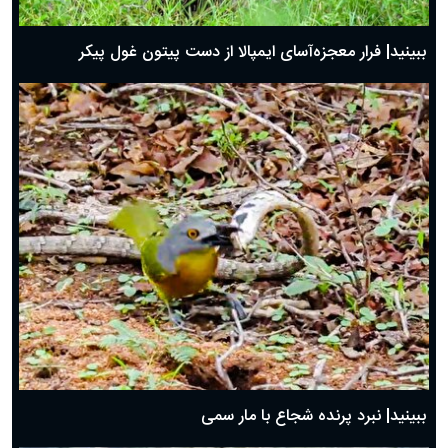
ببینید| فرار معجزه‌آسای ایمپالا از دست پیتون غول پیکر
ببینید| نبرد پرنده شجاع با مار سمی