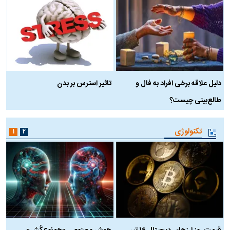
دلیل علاقه برخی افراد به فال و
تاثیر استرس بر بدن
ع
طالع‌بینی چیست؟
آ
تکنولوژی
۱
۲