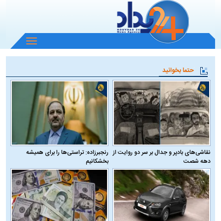
باز
و
بسته
حتما بخوانید
کردن
منو
نقاشی‌های بادپر و جدال بر سر دو روایت از
رنجبرزاده: تراستی‌ها را برای همیشه
دهه شصت
بخشکانیم