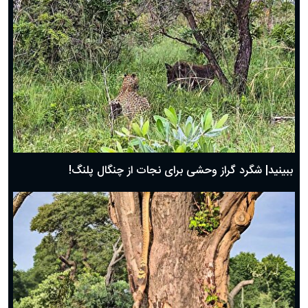
ببینید| شگرد گراز وحشی برای نجات از چنگال پلنگ!