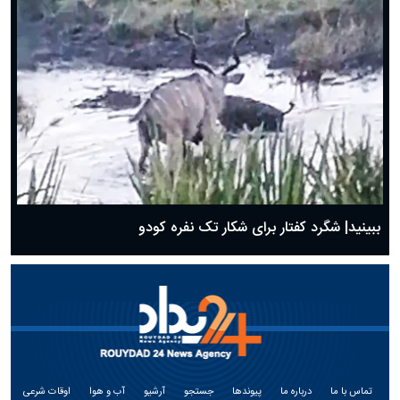
ببینید| شگرد کفتار برای شکار تک نفره کودو
تماس با ما
درباره ما
پیوندها
جستجو
آرشیو
آب و هوا
اوقات شرعی