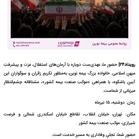
رویداد۲۴|
حضورِ ما، عهدی‌ست دوباره با آرمان‌های استقلال، عزت و پیشرفتِ
میهنِ اسلامی. خانواده بزرگ بیمه نوین، به‌منظورِ تکریمِ زائران و سوگوارانِ این
آیینِ باشکوه، با همراهی «موکب صنعت بیمه کشور»، مشتاقانه چشم‌انتظارِ
میزبانی از شماست.
زمان: دوشنبه، ۱۵ تیرماه
مکان: تهران، خیابان انقلاب، تقاطع خیابان اسکندری شمالی و فرصت
شیرازی، موکب صنعت بیمه کشور
حضورِ شما، تجلیِ وفاداری به مسیرِ خدمت است.