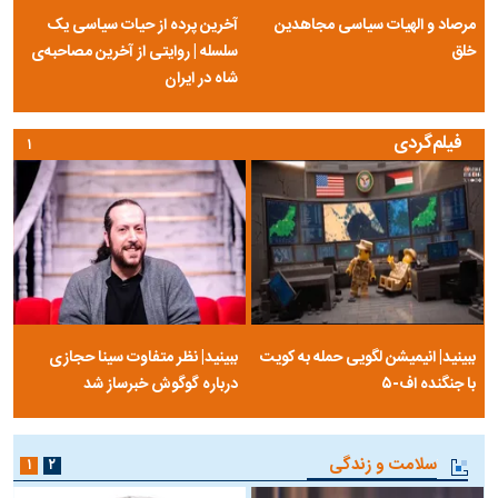
مرصاد و الهیات سیاسی مجاهدین
آخرین پرده از حیات سیاسی یک
خلق
سلسله | روایتی از آخرین مصاحبه‌ی
شاه در ایران
فیلم‌گردی
۱
ببینید| انیمیشن لگویی حمله به کویت
ببینید| نظر متفاوت سینا حجازی
با جنگنده اف-۵
درباره گوگوش خبرساز شد
سلامت و زندگی
۱
۲