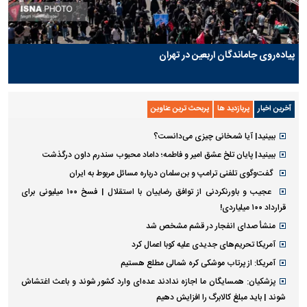
پیاده‌روی جاماندگان اربعین در تهران
آخرین اخبار
پربازدید ها
پربحث ترین عناوین
ببینید| آیا شمخانی چیزی می‌دانست؟
ببینید| پایان تلخ عشق امیر و فاطمه؛ داماد محبوب سندرم داون درگذشت
گفت‌وگوی تلفنی ترامپ و بن‌سلمان درباره مسائل مربوط به ایران
عجیب و باورنکردنی از توافق رضاییان با استقلال | فسخ ۱۰۰ میلیونی برای
قرارداد ۱۰۰ میلیاردی!
منشأ صدای انفجار در قشم مشخص شد
آمریکا تحریم‌های جدیدی علیه کوبا اعمال کرد
آمریکا: از پرتاب موشکی کره شمالی مطلع هستیم
پزشکیان: همسایگان ما اجازه ندادند عده‌ای وارد کشور شوند و باعث اغتشاش
شوند | باید مبلغ کالابرگ را افزایش دهیم