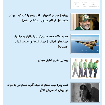
ببینید| مهران غفوریان: اگر وزنم را کم نکرده بودم،
شاید قبل از اکبر عبدی از دنیا می‌رفتم!
حدید ۱۱۰؛ نسخه سریع‌تر، پنهان‌کارتر و مرگبارتر
پهپادهای ایرانی | پهپاد انتحاری جدید ایران
چیست؟
بیماری‌ های شایع مردان
(تصاویر) تیپ متفاوت نیک‌آفرید سماواتی با حوله
تن‌پوش در سریال کلاغ