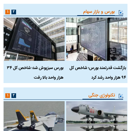
بورس و بازار سهام
۱
۲
بازگشت قدرتمند بورس؛ شاخص کل
بورس سبزپوش شد؛ شاخص کل ۳۴
ر
۹۴ هزار واحد رشد کرد
هزار واحد بالا رفت
م
تکنولوژی جنگی
۱
۲