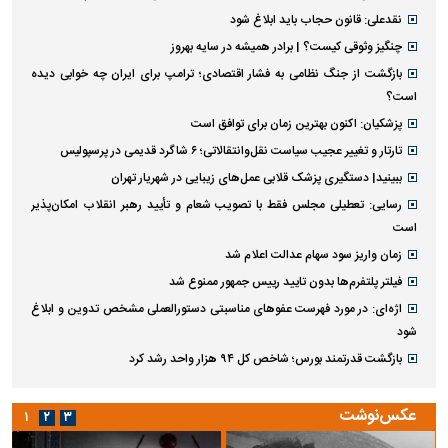
نقدعلی: قانون حجاب باید ابلاغ شود
چنگیز وثوقی کیست؟ | برادر همیشه در سایه بهروز
بازگشت از جنگ نظامی به فشار اقتصادی؛ ترامپ برای ایران چه خوابی دیده
است؟
پزشکیان: اکنون بهترین زمان برای توافق است
تارتار و تغییر عجیب سیاست نقل‌وانتقالاتی؛ ۶ شاگرد قدیمی در پرسپولیس
ببینید| دستگیری پزشک قلابی عمل‌های زیبایی در شهریار تهران
رسایی: تعطیلی مجلس فقط با تصویب شعام و تأیید رهبر انقلاب امکان‌پذیر
است
زمان واریز سود سهام عدالت اعلام شد
فیلتر پلتفرم‌ها بدون تایید رییس جمهور ممنوع شد
اژه‌ای: در مورد فهرست عفو‌های مناسبتی دستورالعملی مشخص تدوین و ابلاغ
شود
بازگشت قدرتمند بورس؛ شاخص کل ۹۴ هزار واحد رشد کرد
عکس‌نوشت
۱
۲
۳