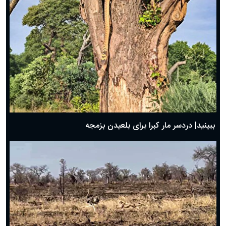
ببینید| دردسر مار کبرا برای بلعیدن بزمجه