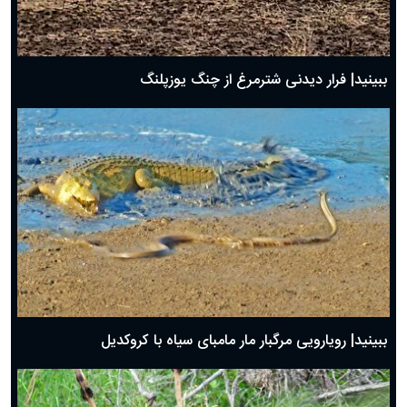
ببینید| فرار دیدنی شترمرغ از چنگ یوزپلنگ
ببینید| رویارویی مرگبار مار مامبای سیاه با کروکدیل