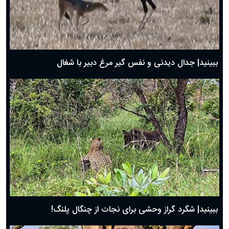
دعای روز دوم ماه مبارک رمضان ۱ اسفند ماه ۱۴۰۴
دعای روز اول ماه مبارک رمضان، ۳۰ بهمن ۱۴۰۴
حضرت زینب(س) چگونه از دنیا رفت؟
بهترین پیامک تبریک روز پدر ۱۴۰۴؛ جملات زیبا و صمیمانه
روز پدر ۱۴۰۴ چه روزی است؟
ببینید| جدال دیدنی و نفس گیر مرغ دبیر با شغال
ببینید| شگرد گراز وحشی برای نجات از چنگال پلنگ!