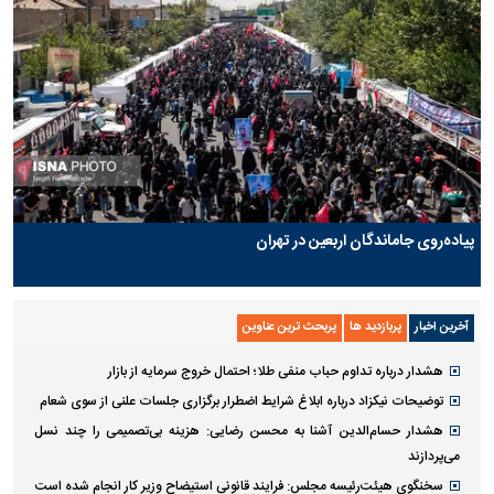
پیاده‌روی جاماندگان اربعین در تهران
آخرین اخبار
پربازدید ها
پربحث ترین عناوین
هشدار درباره تداوم حباب منفی طلا؛ احتمال خروج سرمایه از بازار
توضیحات نیکزاد درباره ابلاغ شرایط اضطرار برگزاری جلسات علنی از سوی شعام
هشدار حسام‌الدین آشنا به محسن رضایی: هزینه بی‌تصمیمی را چند نسل
می‌پردازند
سخنگوی هیئت‌رئیسه مجلس: فرایند قانونی استیضاح وزیر کار انجام شده است