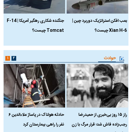
بمب افکن استراتژیک دوربرد چین |
جنگنده شکاری رهگیر آمریکا | F-14
Xian H-6 چیست؟
Tomcat چیست؟
و
ا
حوادث
۱
۲
راز ۱۵ روز بی‌خبری از حمیدرضا
حادثه هولناک در پاساژ علاءالدین ۶
ر
رجب‌زاده فاش شد؛ قرار مرگ با زن
نفر را راهی بیمارستان کرد
م