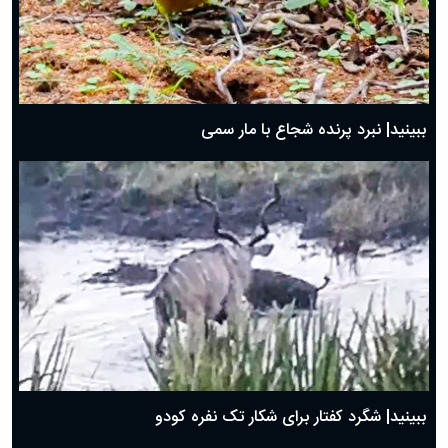
ببینید| نبرد پرنده شجاع با مار سمی
ببینید| شگرد کفتار برای شکار تک نفره کودو