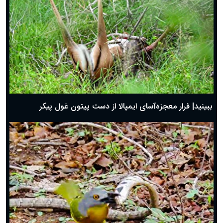
ببینید| فرار معجزه‌آسای ایمپالا از دست پیتون غول پیکر