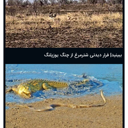
ببینید| فرار دیدنی شترمرغ از چنگ یوزپلنگ