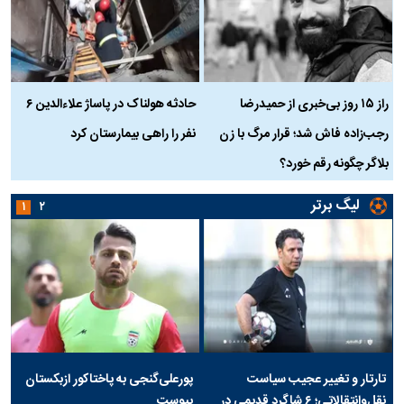
راز ۱۵ روز بی‌خبری از حمیدرضا
حادثه هولناک در پاساژ علاءالدین ۶
ر
رجب‌زاده فاش شد؛ قرار مرگ با زن
نفر را راهی بیمارستان کرد
م
بلاگر چگونه رقم خورد؟
لیگ برتر
۱
۲
تارتار و تغییر عجیب سیاست
پورعلی‌گنجی به پاختاکور ازبکستان
نقل‌وانتقالاتی؛ ۶ شاگرد قدیمی در
پیوست