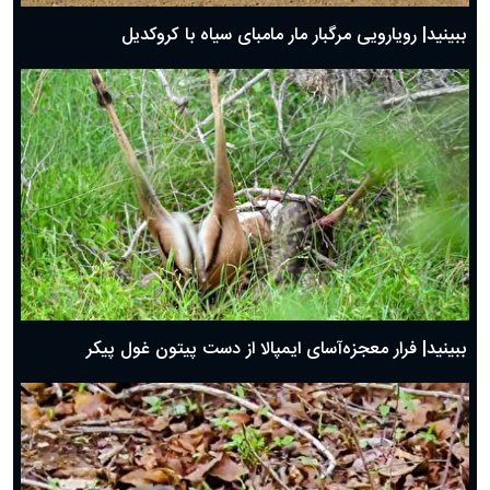
ببینید| رویارویی مرگبار مار مامبای سیاه با کروکدیل
ببینید| فرار معجزه‌آسای ایمپالا از دست پیتون غول پیکر