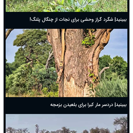
ببینید| شگرد گراز وحشی برای نجات از چنگال پلنگ!
ببینید| دردسر مار کبرا برای بلعیدن بزمجه