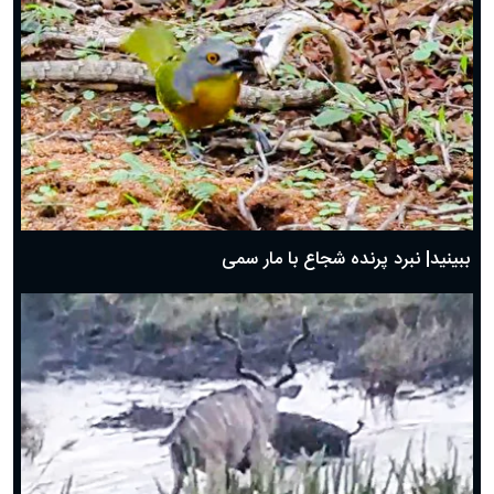
ببینید| نبرد پرنده شجاع با مار سمی