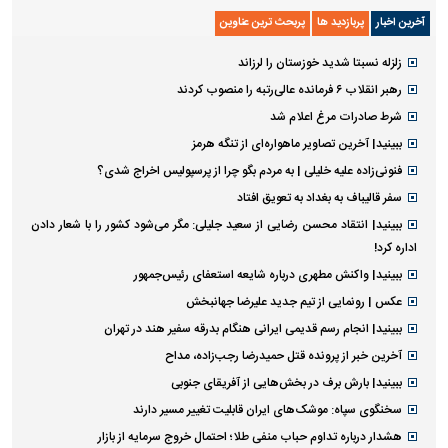
آخرین اخبار
پربازدید ها
پربحث ترین عناوین
زلزله نسبتا شدید خوزستان را لرزاند
رهبر انقلاب ۶ فرمانده عالی‌رتبه را منصوب کردند
شرط صادرات مرغ اعلام شد
ببینید| آخرین تصاویر ماهواره‌ای از تنگه‌ هرمز
فنونی‌زاده علیه خلیلی | به مردم بگو چرا از پرسپولیس اخراج شدی؟
سفر قالیباف به بغداد به تعویق افتاد
ببینید| انتقاد محسن رضایی از سعید جلیلی: مگر می‌شود کشور را با شعار دادن
اداره کرد!
ببینید| واکنش مطهری درباره شایعه استعفای رئیس‌جمهور
عکس | رونمایی از تیم جدید علیرضا جهانبخش
ببینید| انجام رسم قدیمی ایرانی هنگام بدرقه سفیر هند در تهران
آخرین خبر از پرونده قتل حمیدرضا رجب‌زاده، مداح
ببینید| بارش برف در بخش‌هایی از آفریقای جنوبی
سخنگوی سپاه: موشک‌های ایران قابلیت تغییر مسیر دارند
هشدار درباره تداوم حباب منفی طلا؛ احتمال خروج سرمایه از بازار