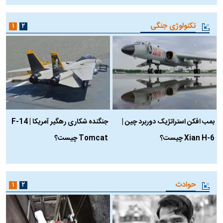
تکنولوژی جنگی
۱
۲
بمب افکن استراتژیک دوربرد چین |
جنگنده شکاری رهگیر آمریکا | F-14
Xian H-6 چیست؟
Tomcat چیست؟
و
ا
حوادث
۱
۲