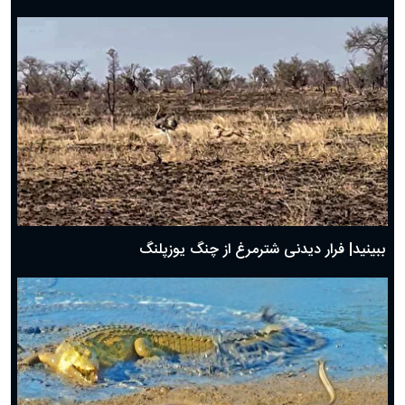
ببینید| فرار دیدنی شترمرغ از چنگ یوزپلنگ