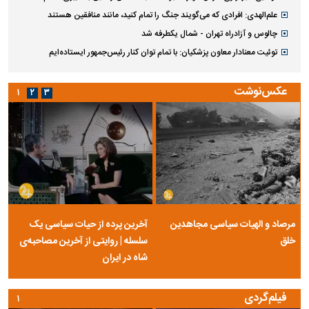
علم‌الهدی: افرادی که می‌گویند جنگ را تمام کنید، مانند منافقین هستند
چالوس و آزادراه تهران - شمال یکطرفه شد
توئیت معنادار معاون پزشکیان: با تمام توان کنار رئیس‌جمهور ایستاده‌ایم
عکس‌نوشت
۱
۲
۳
مرصاد و الهیات سیاسی مجاهدین
آخرین پرده از حیات سیاسی یک
خلق
سلسله | روایتی از آخرین مصاحبه‌ی
شاه در ایران
فیلم‌گردی
۱