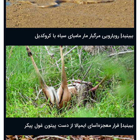
ببینید| رویارویی مرگبار مار مامبای سیاه با کروکدیل
ببینید| فرار معجزه‌آسای ایمپالا از دست پیتون غول پیکر