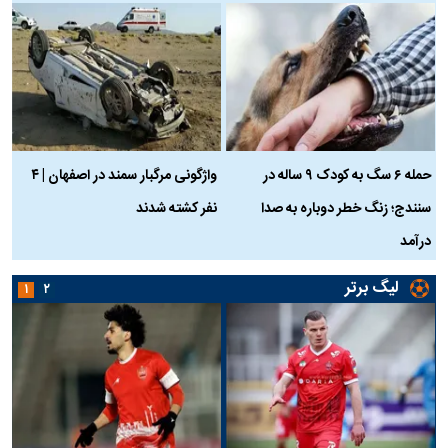
حمله ۶ سگ به کودک ۹ ساله در
واژگونی مرگبار سمند در اصفهان | ۴
ع
سنندج؛ زنگ خطر دوباره به صدا
نفر کشته شدند
ک
درآمد
لیگ برتر
۱
۲