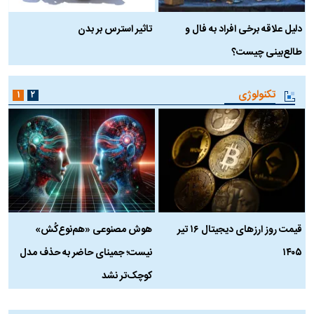
دلیل علاقه برخی افراد به فال و
تاثیر استرس بر بدن
ع
طالع‌بینی چیست؟
آ
تکنولوژی
۱
۲
قیمت روز ارز‌های دیجیتال ۱۶ تیر
هوش مصنوعی «هم‌نوع‌کُش»
چ
۱۴۰۵
نیست؛ جمینای حاضر به حذف مدل
ک
کوچک‌تر نشد