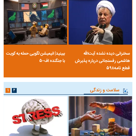
سخنرانی دیده نشده آیت‌الله
ببینید| انیمیشن لگویی حمله به کویت
هاشمی رفسنجانی درباره پذیرش
با جنگنده اف-۵
قطع نامه۵۹۸
سلامت و زندگی
۱
۲