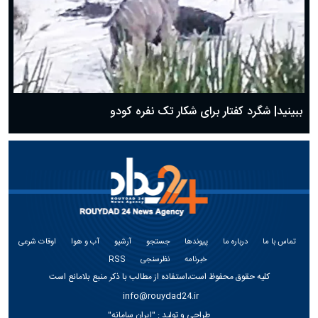
ببینید| شگرد کفتار برای شکار تک نفره کودو
تماس با ما
درباره ما
پیوندها
جستجو
آرشیو
آب و هوا
اوقات شرعی
خبرنامه
نظرسنجی
RSS
کلیه حقوق محفوظ است،استفاده از مطالب با ذکر منبع بلامانع است
info@rouydad24.ir
طراحی و تولید :
"ایران سامانه"