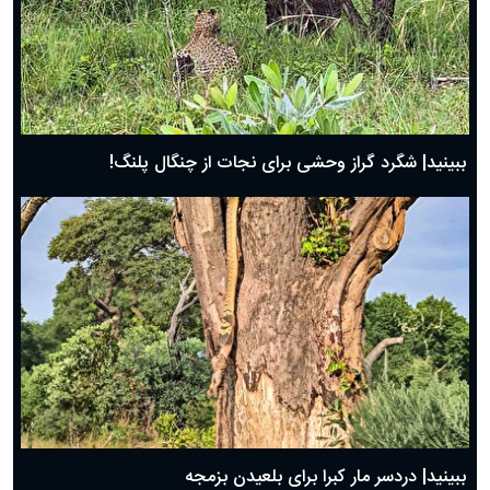
ببینید| شگرد گراز وحشی برای نجات از چنگال پلنگ!
ببینید| دردسر مار کبرا برای بلعیدن بزمجه