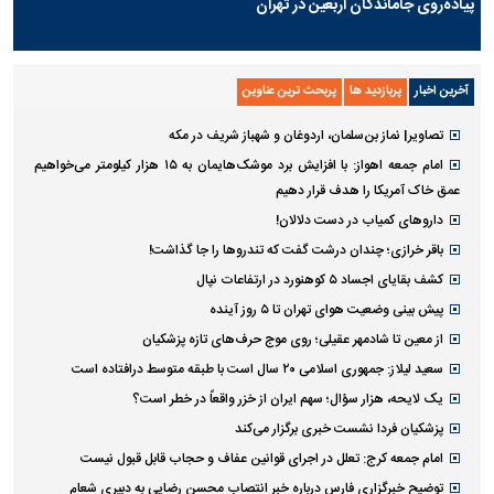
پیاده‌روی جاماندگان اربعین در تهران
آخرین اخبار
پربازدید ها
پربحث ترین عناوین
تصاویر| نماز بن‌سلمان، اردوغان و شهباز شریف در مکه
امام‌ جمعه اهواز: با افزایش برد موشک‌هایمان به ۱۵ هزار کیلومتر می‌خواهیم
عمق خاک آمریکا را هدف قرار دهیم
داروهای کمیاب در دست دلالان!
باقر خرازی؛ چندان درشت گفت که تندروها را جا گذاشت!
کشف بقایای اجساد ۵ کوهنورد در ارتفاعات نپال
پیش بینی وضعیت هوای تهران تا ۵ روز آینده
از معین تا شادمهر عقیلی؛ روی موج حرف‌های تازه پزشکیان
سعید لیلاز: جمهوری اسلامی ۲۰ سال است با طبقه متوسط درافتاده است
یک لایحه، هزار سؤال؛ سهم ایران از خزر واقعاً در خطر است؟
پزشکیان فردا نشست خبری برگزار می‌کند
امام جمعه کرج: تعلل در اجرای قوانین عفاف و حجاب قابل قبول نیست
توضیح خبرگزاری فارس درباره خبر انتصاب محسن رضایی به دبیری شعام