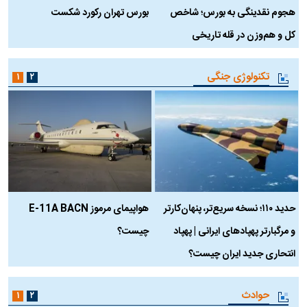
هجوم نقدینگی به بورس؛ شاخص
بورس تهران رکورد شکست
س
کل و هم‌وزن در قله تاریخی
تکنولوژی جنگی
۱
۲
حدید ۱۱۰؛ نسخه سریع‌تر، پنهان‌کارتر
هواپیمای مرموز E-11A BACN
ف
و مرگبارتر پهپادهای ایرانی | پهپاد
چیست؟
م
انتحاری جدید ایران چیست؟
حوادث
۱
۲