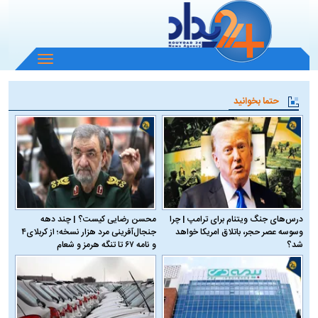
باز
و
بسته
حتما بخوانید
کردن
منو
درس‌های جنگ ویتنام برای ترامپ | چرا
محسن رضایی کیست؟ | چند دهه
وسوسه عصر حجر، باتلاق امریکا خواهد
جنجال‌آفرینی مرد هزار نسخه؛ از کربلای۴
شد؟
و نامه ۶۷ تا تنگه هرمز و شعام