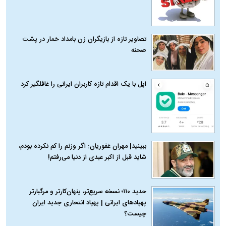
تصاویر تازه از بازیگران زن بامداد خمار در پشت
صحنه
اپل با یک اقدام تازه کاربران ایرانی را غافلگیر کرد
ببینید| مهران غفوریان: اگر وزنم را کم نکرده بودم،
شاید قبل از اکبر عبدی از دنیا می‌رفتم!
حدید ۱۱۰؛ نسخه سریع‌تر، پنهان‌کارتر و مرگبارتر
پهپادهای ایرانی | پهپاد انتحاری جدید ایران
چیست؟