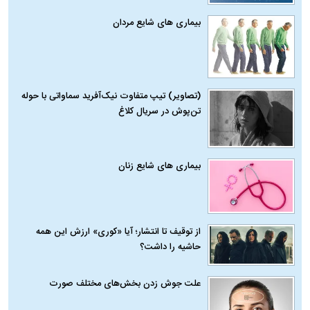
بیماری‌ های شایع مردان
(تصاویر) تیپ متفاوت نیک‌آفرید سماواتی با حوله
تن‌پوش در سریال کلاغ
بیماری‌ های شایع زنان
از توقیف تا انتشار؛ آیا «کوری» ارزش این همه
حاشیه را داشت؟
علت جوش زدن بخش‌های مختلف صورت