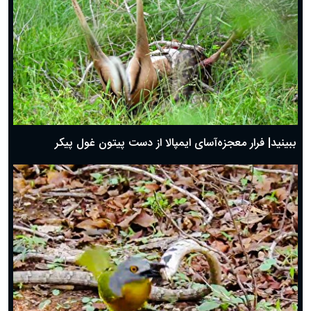
ببینید| فرار معجزه‌آسای ایمپالا از دست پیتون غول پیکر