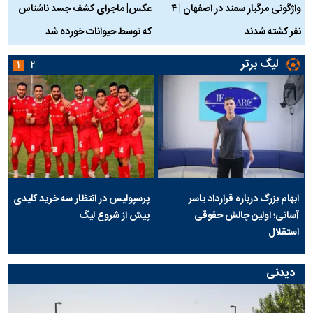
واژگونی مرگبار سمند در اصفهان | ۴
عکس| ماجرای کشف جسد ناشناس
نفر کشته شدند
که توسط حیوانات خورده شد
گ
لیگ برتر
۱
۲
ابهام بزرگ درباره قرارداد یاسر
پرسپولیس در انتظار سه خرید کلیدی
آسانی؛ اولین چالش حقوقی
پیش از شروع لیگ
استقلال
دیدنی