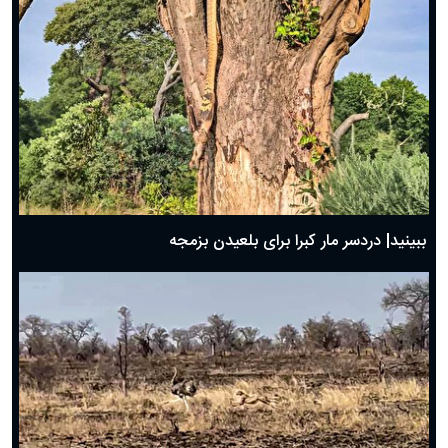
ببینید| دردسر مار کبرا برای بلعیدن بزمجه