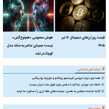
قیمت روز ارز‌های دیجیتال ۱۶ تیر
هوش مصنوعی «هم‌نوع‌کُش»
چ
۱۴۰۵
نیست؛ جمینای حاضر به حذف مدل
ک
کوچک‌تر نشد
#
شبکه های اجتماعی
همه چیز درباره عروسی کریستینو رونالدو و جورجیا رودریگس
انتقاد تند نبویان: مذاکره با دشمن مورد قبول ملت ایران نیست
کنایه نماینده مجلس به همتی: سیاست‌های غلط ارزی را دستاورد جا نزنید
#
مناسبت‌ها