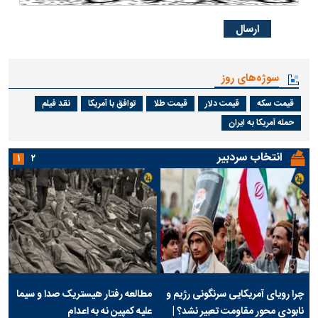
سوژه‌های روز
قیمت سکه
قیمت دلار
قیمت طلا
توافق با آمریکا
نقد فیلم
حمله آمریکا به ایران
انتخاب سردبیر
۱
۲
چرا رویای آمریکایی سرنگونی رژیم و
مطالعه رفتار هیستریک صدا و سیما
نابودی محور مقاومت تعبیر نشد؟ |
علیه کمپین نه به اعدام