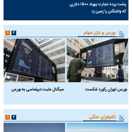
پشت پرده تجارت پهپاد‌ ۱۵۰۰ دلاری
که واشنگتن را زمین زد
بورس و بازار سهام
۱
۲
بورس تهران رکورد شکست
سیگنال مثبت دیپلماسی به بورس
ب
تکنولوژی جنگی
۱
۲