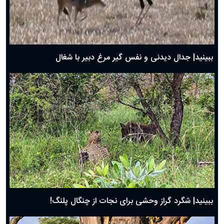
دعای روز اول ماه مبارک رمضان، ۳۰ بهمن ۱۴۰۴
حضرت زینب(س) چگونه از دنیا رفت؟
بهترین پیامک تبریک روز پدر ۱۴۰۴؛ جملات زیبا و صمیمانه
روز پدر ۱۴۰۴ چه روزی است؟
ببینید| جدال دیدنی و نفس گیر مرغ دبیر با شغال
ببینید| شگرد گراز وحشی برای نجات از چنگال پلنگ!