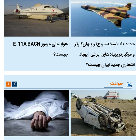
حدید ۱۱۰؛ نسخه سریع‌تر، پنهان‌کارتر
هواپیمای مرموز E-11A BACN
ف
و مرگبارتر پهپادهای ایرانی | پهپاد
چیست؟
م
انتحاری جدید ایران چیست؟
حوادث
۱
۲