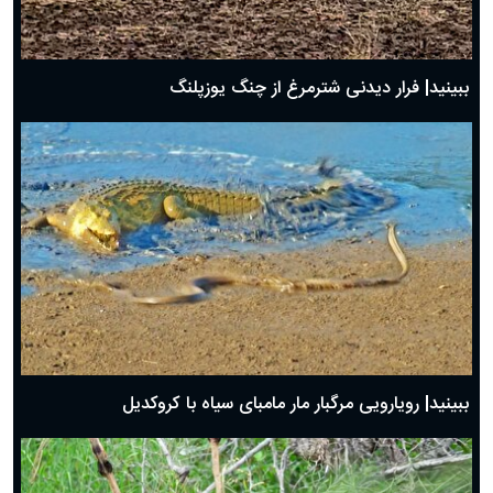
ببینید| فرار دیدنی شترمرغ از چنگ یوزپلنگ
ببینید| رویارویی مرگبار مار مامبای سیاه با کروکدیل