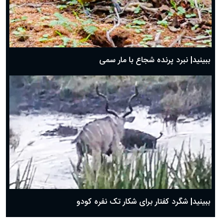
ببینید| نبرد پرنده شجاع با مار سمی
ببینید| شگرد کفتار برای شکار تک نفره کودو