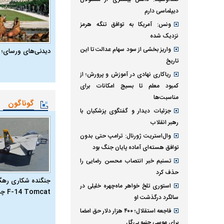
دیپلماسی دارم
ونس: آمریکا به توافق تنگه هرمز
نزدیک شده
واریز بخشی از سود سهام عدالت تا این
دیدنی‌های ورسای؛ 
تاریخ
ریاکاری نهادی در آموزش و پرورش؛ از
کمبود معلم تا بسیج امکانات برای
مناسبت‌ها
گوناگون
جزئیات دیدار و گفتگوی پزشکیان با
رهبر انقلاب
وال‌استریت ژورنال: ترامپ حتی بدون
توافق هسته‌ای آماده پایان جنگ بود
تسنیم خبر انتصاب محسن رضایی را
حذف کرد
جنگنده شکاری رهگیر
استوری تلخ خواهر ماه‌چهره خلیلی در
F-14 Tomcat چیست؟
سالگرد درگذشت او
فاجعه استقلال؛ ۴۰۰ هزار دلار حق امضا
برای موسی جنپو بی‌گل