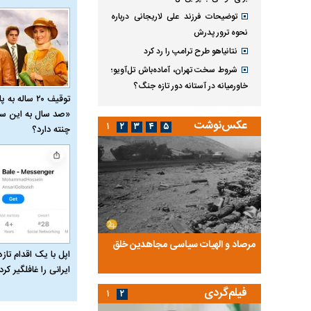
توضیحات فرزند علی لاریجانی درباره
نحوه ترور پدرش
نتانیاهو طرح ترامپ را رد کرد
شروط سخت تهران، آماده‌باش تل‌آویو؛
خاورمیانه در آستانه دور تازه جنگ؟
توقیف ۲۰ ساله 
«صد سال به این سا
عکس‌نوشت
۱
۲
۳
۴
۵
چنته دارد؟
ضا تختی و
مرصاد و الهیات سیاسی مجاهدین خلق
آخرین پرده از حیات سی
اپل با یک اقدام تازه
روایتی از آخرین مصاحبه‌
ایرانی را غافلگیر کرد
فیلم‌گردی
۱
۲