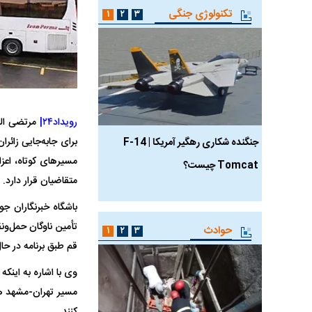
تکنولوژی جنگی
۱
۲
۳
رویداد۲۴|
مرتضی الل
برای جابه‌جایی زائر
جنگنده شکاری رهگیر آمریکا | F-14
حدید ۱۱۰؛ نسخه سریع‌
مسیر‌های کوتاه، اعز
Tomcat چیست؟
مرگبارتر پهپادهای ایرانی 
متقاضیان قرار دارد.
جدید ایران چیست؟
باشگاه خبرنگاران ج
تأمین ناوگان حمل‌ون
حوادث
۱
۲
۳
قم طبق برنامه در حا
وی با اشاره به اینک
مسیر تهران-مشهد هم