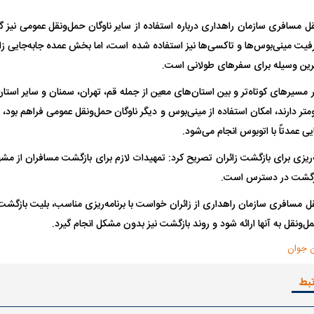
ل مسافری سازمان راهداری درباره استفاده از سایر ناوگان حمل‌ونقل عمومی نیز
فیت مینی‌بوس‌ها و تاکسی‌ها نیز استفاده شده است، اما بخش عمده جابه‌جایی زائر
یت مرموز؛
جراحان قلابی در شمال تهران بازداشت
ترین وسیله برای سفر‌های طولانی است.
وف چیست؟
شدند؛ از تزریق فیلر تا جراحی پلک
راهی بیمارستان کر
در مسیر‌های کوتاه‌تر و بین استان‌های معین از جمله قم، تهران، سمنان و سایر استا
۲۰۰ تا ۳۰۰ کیلومتر دارند، امکان استفاده از مینی‌بوس و دیگر ناوگان حمل‌ونقل عمومی فراهم بو
ی عمدتاً با اتوبوس انجام می‌شود.
مه‌ریزی برای بازگشت زائران تصریح کرد: تمهیدات لازم برای بازگشت مسافران از 
ازگشت در دسترس است.
ل مسافری سازمان راهداری از زائران خواست با برنامه‌ریزی مناسب، بلیت بازگشت خو
ل با تماشاگر
رقم نجومی رضایتنامه مدافع موردنظر
دو خرید جدید پرس
‌ونقل به آنها ارائه شود و روند بازگشت نیز بدون مشکل انجام گیرد.
پرسپولیس لو رفت
امضای قرارداد امر
ن جوان
تبط