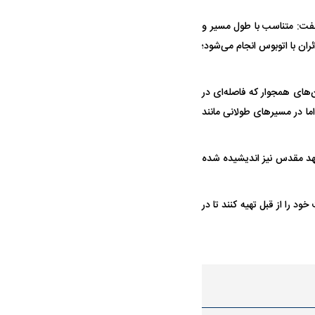
 گفت: متناسب با طول مسیر و
ان با اتوبوس انجام می‌شود؛
حادثه هولناک در پاساژ علاءالدین ۶ نفر را
ردپای سیاست در یک جنایت مرموز؛
د
ماجرای قتل مداح معروف چیست؟
ن‌های همجوار که فاصله‌ای در
د، اما در مسیر‌های طولانی مانند
مشهد مقدس نیز اندیشیده شده
د را از قبل تهیه کنند تا در
پولیس نهایی شد؛
پرسپولیس از جذب حسین‌نژاد عقب
بازی‌های لیگ
وز
کشید؛ رضایتنامه ۲ میلیون دلاری مانع
برگزار می‌شو
انتقال