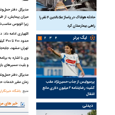
کنند.
مدیرکل دفتر حمل‌ونق
میزان پیمایش، از ظر
بازداشت
حادثه هولناک در پاساژ علاءالدین ۶ نفر را
ردپای سیاست در یک جنا
زیرا اتوبوس مناسب‌
پلک
راهی بیمارستان کرد
ماجرای قتل مداح معر
اللهیاری ادامه داد: 
لیگ برتر
۱
۲
۳
۴
حدود 
تهران-مشهد، جابه‌جای
وی با اشاره به برنا
و بلیت مسیر‌های ب
مدیرکل دفتر حمل‌ونق
ی شد؛
پرسپولیس از جذب حسین‌نژاد عقب
بازی‌های لیگ برتر فوتبا
زمان مقرر خدمات حمل
کشید؛ رضایتنامه ۲ میلیون دلاری مانع
برگزار می‌شود
منبع:
باشگاه خبرنگارا
انتقال
خبر های مر
دیدنی