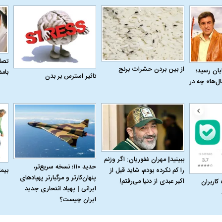
تصاو
از بین بردن حشرات برنج
به پایان رسید؛
بام
تاثیر استرس بر بدن
ل‌ها» چه در
ببینید| مهران غفوریان: اگر وزنم
حدید ۱۱۰؛ نسخه سریع‌تر،
بیم
را کم نکرده بودم، شاید قبل از
اسی یک سلسله |
ریشه‌های عزاداری ماه محرم در فرهنگ
عزاداری ماه محرم 
پنهان‌کارتر و مرگبارتر پهپادهای
اکبر عبدی از دنیا می‌رفتم!
 کاربران
ی شاه در ایران
و تاریخ ایران
انجام می‌شد؟
ایرانی | پهپاد انتحاری جدید
ایران چیست؟