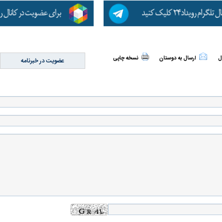
ل
ارسال به دوستان
نسخه چاپی
عضویت در خبرنامه
ن نگرانی من،
ببینید| عراقچی: تعیین مسیر جدید
ببینید| پزشکیان: م
ادی مردم است
دریایی میان ایران و عمان به معنای باز
معیشت و وضعیت 
شدن تنگه هرمز نیست
ده و شفاف‌کننده
دلیل علاقه برخی افراد به فال و طالع‌بینی
تداخل روتین پوست