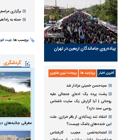
برگزاری مراسم 
حمله به راه‌آ
برچسب ها:
بلیت اتو
پیاده‌روی جاماندگان اربعین در تهران
گردشگری
آخرین اخبار
پربازدید ها
پربحث ترین عناوین
سیدحسن خمینی عزادار شد
پشت پرده یک ادعای جنجالی علیه
روحانی | آیا گزارش یک سایت ناشناس
روسی سند دارد؟
انتقاد تند زیدآبادی از باقر خرازی: علت
معرفی جاذبه‌های دی
این خنده‌های بانمک چیست؟
اعتمادبه‌نفس عجیب کارشناس
صداوسیما: دانش بیشتری از مسئولان