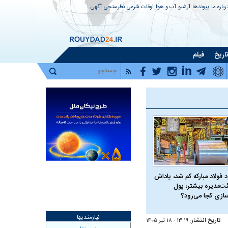
رباره ما
پیوندها
آرشیو
آب و هوا
اوقات شرعی
نظرسنجی
آگهی
اریخ
فیلم
 فولاد مبارکه کم شد، پاداش
ت‌مدیره بیشتر؛ پول
سازی کجا می‌رود؟
نیازمندیها
تاریخ انتشار:
۱۳:۱۹ - ۱۸ تير ۱۴۰۵