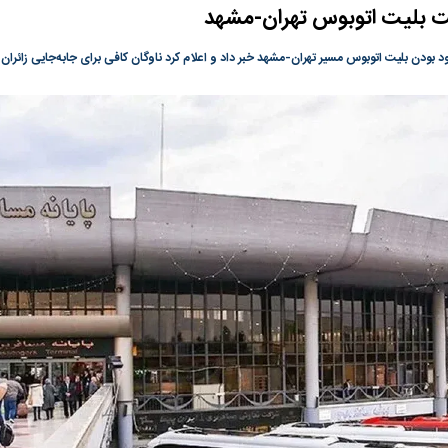
 بلیت اتوبوس تهران-مشهد
ی جدید یا پایان
در وزارت نفت «رهاشدگی» و فقدان
پیمان مکه؛ دردسر ت
پاسخگویی احساس می‌شود | فروشنده
اسلام
د بودن بلیت اتوبوس مسیر تهران-مشهد خبر داد و اعلام کرد ناوگان کافی برای جابه‌جایی زائر
نفت وزیر است و تراستی‌هایی که پول به
حساب آنها می‌رود، باید توسط فروشنده
رصد شوند
رس؛ شاخص کل
هجوم نقدینگی به بورس؛ شاخص کل و
رکوردشکنی شاخص 
هم‌وزن در قله تاریخی
بورس