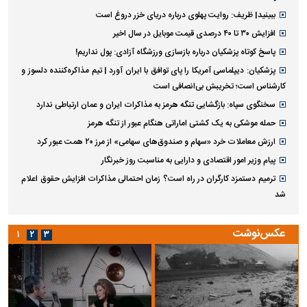
ببینید| ظریف: روایت پهلوی درباره دریای خزر دروغ است
افزایش ۳۰ تا ۴۰ درصدی قیمت موبایل در سال اخیر
پاسخ کوتاه پزشکیان درباره بازسازی ورزشگاه آزادی: پول نداریم!
پزشکیان: دیپلماسی آمریکا را پای توافق با ایران آورد | تیم مذاکره‌کننده دلسوز و
کارشناس است؛ تخریبش بی‌انصافی است
سخنگوی سپاه: بازگشایی تنگه هرمز به مذاکرات ایران و عمان ارتباطی ندارد
حمله موشکی به یک کشتی اماراتی هنگام عبور از تنگه هرمز
ارزش معاملات خرد «سهام و صندوق‌های سهامی» از مرز ۲۰ همت عبور کرد
پیام وزیر امور اقتصادی و دارایی به مناسبت روز خبرنگار
ترمیم دستمزد کارگران در راه است؟ زمان احتمالی مذاکرات افزایش حقوق اعلام
شد
عکس‌نوشت
۱
۲
۳