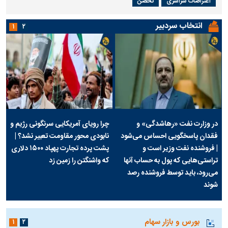
اعتراضات سراسری
تحصن
انتخاب سردبیر
۱
۲
در وزارت نفت «رهاشدگی» و
چرا رویای آمریکایی سرنگونی رژیم و
فقدان پاسخگویی احساس می‌شود
نابودی محور مقاومت تعبیر نشد؟ |
| فروشنده نفت وزیر است و
پشت پرده تجارت پهپاد‌ ۱۵۰۰ دلاری
تراستی‌هایی که پول به حساب آنها
که واشنگتن را زمین زد
می‌رود، باید توسط فروشنده رصد
شوند
بورس و بازار سهام
۱
۲