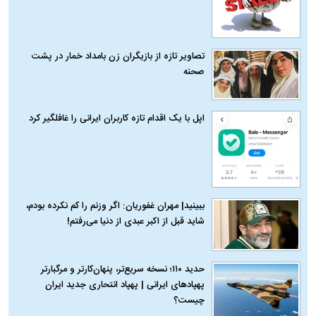
تصاویر تازه از بازیگران زن بامداد خمار در پشت
صحنه
اپل با یک اقدام تازه کاربران ایرانی را غافلگیر کرد
ببینید| مهران غفوریان: اگر وزنم را کم نکرده بودم،
شاید قبل از اکبر عبدی از دنیا می‌رفتم!
حدید ۱۱۰؛ نسخه سریع‌تر، پنهان‌کارتر و مرگبارتر
پهپادهای ایرانی | پهپاد انتحاری جدید ایران
چیست؟