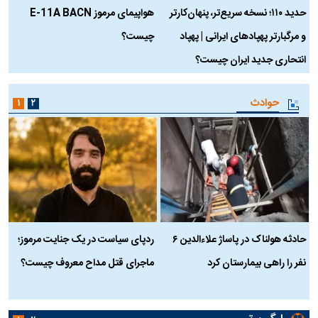
حدید ۱۱۰؛ نسخه سریع‌تر، پنهان‌کارتر
هواپیمای مرموز E-11A BACN
ف
و مرگبارتر پهپادهای ایرانی | پهپاد
چیست؟
م
انتحاری جدید ایران چیست؟
حوادث
۱
۲
حادثه هولناک در پاساژ علاءالدین ۶
ردپای سیاست در یک جنایت مرموز؛
ج
نفر را راهی بیمارستان کرد
ماجرای قتل مداح معروف چیست؟
ب
ج