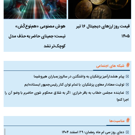
قیمت روز ارز‌های دیجیتال ۱۶ تیر
هوش مصنوعی «هم‌نوع‌کُش»
چ
۱۴۰۵
نیست؛ جمینای حاضر به حذف مدل
ک
کوچک‌تر نشد
#
شبکه های اجتماعی
پیام هشدارآمیز پزشکیان به واشنگتن در سالروز بمباران هیروشیما
توئیت معنادار معاون پزشکیان: با تمام توان کنار رئیس‌جمهور ایستاده‌ایم
نماینده مجلس خطاب به باقر خرازی: اگر به شلاق محکوم شوی حاضرم با وضو آن را
اجرا کنم!
#
مناسبت‌ها
دعای روز سی ام ماه رمضان؛ ۲۹ اسفند ۱۴۰۴