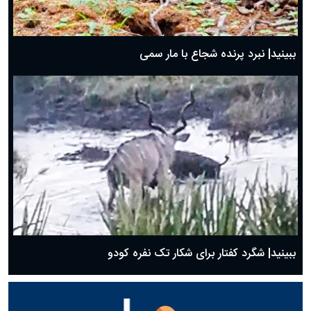
ببینید| نبرد پرنده شجاع با مار سمی
ببینید| شگرد کفتار برای شکار تک نفره کودو