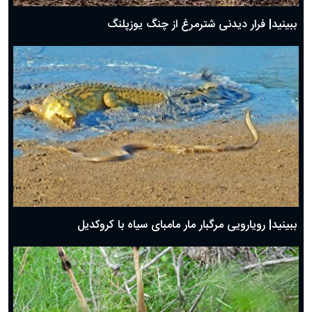
ببینید| فرار دیدنی شترمرغ از چنگ یوزپلنگ
ببینید| رویارویی مرگبار مار مامبای سیاه با کروکدیل