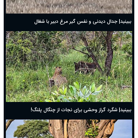
حضرت زینب(س) چگونه از دنیا رفت؟
بهترین پیامک تبریک روز پدر ۱۴۰۴؛ جملات زیبا و صمیمانه
روز پدر ۱۴۰۴ چه روزی است؟
ببینید| جدال دیدنی و نفس گیر مرغ دبیر با شغال
ببینید| شگرد گراز وحشی برای نجات از چنگال پلنگ!