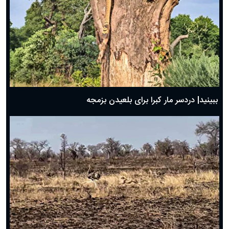
ببینید| دردسر مار کبرا برای بلعیدن بزمجه