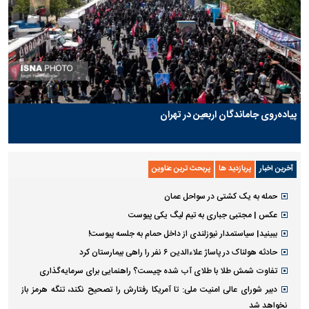
پیاده‌روی جاماندگان اربعین در تهران
آخرین اخبار
پربازدید ها
پربحث ترین عناوین
حمله به یک کشتی در سواحل عمان
عکس | مجتبی جباری به تیم لیگ یکی پیوست
ببینید| سیاستمدار نیوزلندی از داخل حمام به جلسه پیوست!
حادثه هولناک در پاساژ علاءالدین ۶ نفر را راهی بیمارستان کرد
تفاوت شمش طلا با طلای آب شده چیست؟ راهنمایی برای سرمایه‌گذاری
دبیر شورای عالی امنیت ملی: تا آمریکا رفتارش را تصحیح نکند، تنگه هرمز باز
نخواهد شد