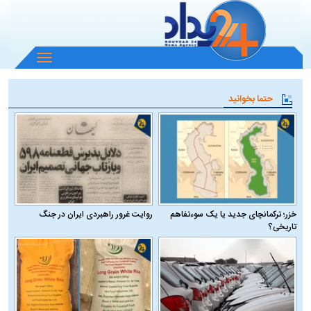
باز
و
بسته
حتما بخوانید
کردن
منو
خزر؛ ترکمانچای جدید یا یک سوءتفاهم
روایت غرور راهبردی ایران در جنگ
تاریخی؟