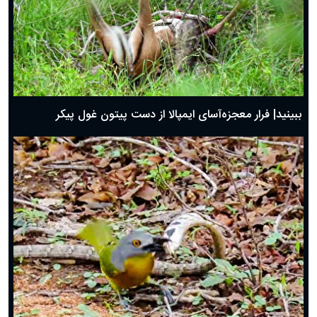
ببینید| فرار معجزه‌آسای ایمپالا از دست پیتون غول پیکر