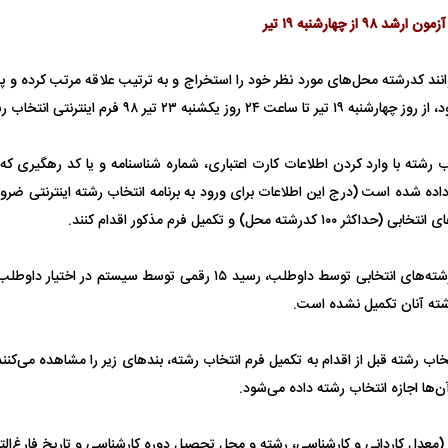
۹ از چهارشنبه ۱۹ تیر
یت مرموز؛
جراحان قلابی در شمال تهران بازداشت
وف چیست؟
شدند؛ از تزریق فیلر تا جراحی پلک
راهی بیمارستان کر
انند کدرشته محل‌های مورد نظر خود را استخراج و به ترتیب علاقه مرتب کرده و
کشنبه ۲۳ تیر ۹۸ فرم اینترنتی انتخاب رشته را تکمیل کنند.
ب رشته با وارد کردن اطلاعات کارت اعتباری، شماره شناسنامه و یا کد رهگیری که 
ده شده است (درج این اطلاعات برای ورود به برنامه انتخاب رشته اینترنتی ضرو
درشته محل) و تکمیل فرم مذکور اقدام کنند.
پس از تأیید نهایی رشته‌های انتخابی توسط داوطلب، رسید ۱۵ رقمی توسط 
ل با تماشاگر
رقم نجومی رضایتنامه مدافع موردنظر
دو خرید جدید پرس
ته آنان تکمیل نشده است.
پرسپولیس لو رفت
امضای قرارداد امر
تخاب رشته قبل از اقدام به تکمیل فرم انتخاب رشته، بند‌های زیر را مشاهده می‌کن
آن‌ها اجازه انتخاب رشته داده می‌شود.