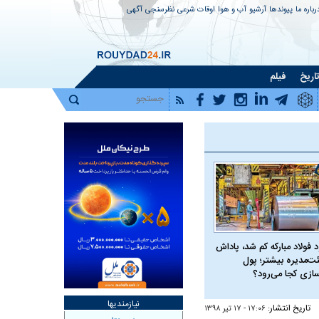
رباره ما
پیوندها
آرشیو
آب و هوا
اوقات شرعی
نظرسنجی
آگهی
اریخ
فیلم
 فولاد مبارکه کم شد، پاداش
ت‌مدیره بیشتر؛ پول
سازی کجا می‌رود؟
نیازمندیها
تاریخ انتشار:
۱۷:۰۶ - ۱۷ تير ۱۳۹۸