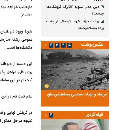
دلیل عدم تسویه کالابرگ فروشگاه‌ها
چیست؟
داشت.
روایت فرزند شهید لاریجانی از پشت
پرده ردصلاحیت‌ها
عمومی رشته مدرسی م
عکس‌نوشت
۱
۲
۳
۴
۵
دانشگاه‌ها است.
این دسته از داوطلبا
ثبت‌نام در این سامان
ضا تختی و
مرصاد و الهیات سیاسی مجاهدین خلق
آخرین پرده از حیات سی
عدم ثبت نام در این 
روایتی از آخرین مصاحبه‌
در گزینش نهایی وضعی
فیلم‌گردی
۱
۲
نتیجه مراحل مذکور ا