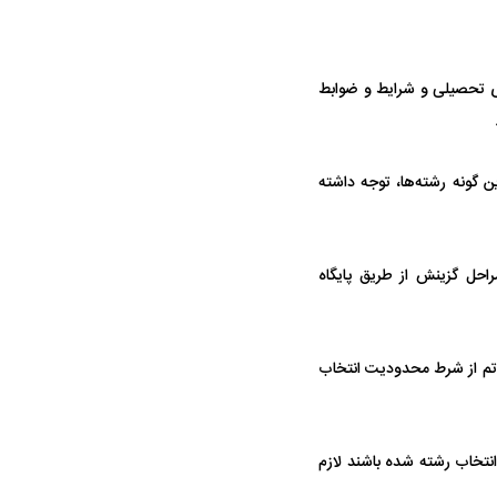
ای تحصیلی و شرایط و ضوابط
همترین نگرانی من،
اقتصادی مردم است
گونه رشته‌ها، توجه داشته
احل گزینش از طریق پایگاه
اتم از شرط محدودیت انتخاب
ی
ویتامین‌های درخشان‌کننده و شفاف‌کننده
امور شهری) که مجاز به انتخاب رشته شده باشند لازم
پوست