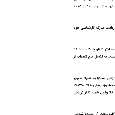
لام شده به این سازمان و معدلی که به
گان این آزمون قرار بگیرد، و تا تاریخ ۳۱ شهریور ۹۸ موفق به دریافت مدرک کارشناسی خود
چنانچه داوطلبی به دلایلی احتمال فارغ التحصیلی خود را تا تاریخ ۳۱ شهریور ۹۸ نمی‌دهد لازم است حداکثر تا تاریخ ۳۰ مرداد ۹۸
بت به تکمیل فرم انصراف از
لزامی است) به همراه تصویر
شناسنامه و یا کارت ملی موضوع عدم فارغ‌التحصیلی خود را از طریق پست سفارشی به آدرس: تهران، صندوق پستی ۱۳۶۵-۱۵۸۷۵
به اداره ثبت‌نام – واحد تحصیلات تکمیلی سازمان سنجش به نحوی ارسال کند که تا تاریخ ۳۰ مرداد ۹۸ واصل شود، تا از گزینش
و کلیه تبعات آن متوجه شخص