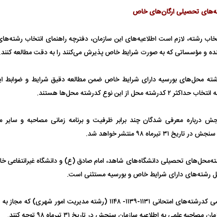
‌های تحصیلی ارگان‌های خاص
نتخاب رشته، لازم است اطلاعیه‌های این سازمان، دفترچه راهنمای انتخاب رشته‌ه
ده و مؤسساتی که به صورت شرایط خاص پذیرش می‌کنند را به دقت مطالعه کنند.
ن نگرانی من،
ببینید| عراقچی: تعیین مسیر جدید
ببینید| پزشکیان: م
ادی مردم است
دریایی میان ایران و عمان به معنای باز
معیشت و وضعیت 
شته محل‌های بورسیه دارای شرایط خاص ضمن مطالعه دقیق شرایط و ضوابط این 
شدن تنگه هرمز نیست
 محل از این نوع کدرشته محل‌ها هستند.
جش درباره معرفی شدگان چند برابر ظرفیت و برنامه زمانی مصاحبه و سایر مر
۳۱ تیرماه ۹۸ منتشر خواهد شد.
ته‌محل‌های تحصیلی دانشگاه‌های شاهد، امام صادق (ع) و دانشگاه غیرانتفاعی خ
ده و شفاف‌کننده
دلیل علاقه برخی افراد به فال و طالع‌بینی
تداخل روتین پوست
کلیه داوطلبان متقاضی کدرشته‌های امتحانی ۱۱۳۱-۱۱۳۹- ۱۱۴۸ (رشته مدیریت 
چیست؟
احبه علمی به اطلاعیه سازمان سنجش در تاریخ ۳۱ تیرماه ۹۸ توجه کنند.