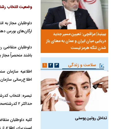
وضعیت انتخاب رشته
داوطلبان مجاز به ا
ارگان‌های بورس دهن
نی من،
ببینید| عراقچی: تعیین مسیر جدید
ببینید| پزشکیان: مهمتری
ردم است
دریایی میان ایران و عمان به معنای باز
معیشت و وضعیت اقتص
داوطلبان متقاضی ر
شدن تنگه هرمز نیست
باشند منحصراً مجاز به انتخاب حداکثر ۲ کدرشته
سلامت و زندگی
۱
۲
۳
اطلاعیه سازمان سن
اطلاع‌رسانی سازمان سنجش در تاریخ 
تبصره: انتخاب کدرش
حداکثر ۲ کدرشته‌محل رشته‌های دارای شرایط خاص و بورسیه مستثنی است.
 طالع‌بینی
تداخل روتین پوستی
ویتامین‌های درخشان‌کنن
پوست
است برای اطلاع از زمان مص