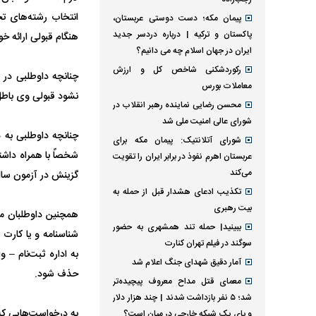
پیمان مکه؛ دست دوستی عربستان،
پاکستان و ترکیه | درباره دردسر جدید
هنگام قبولی ارائه خو
ایران در جهان اسلام چه می دانیم؟
رکوردشکنی شاخص کل و ارزش
معاملات بورس
نشود قبولی وی باط
محسن رضایی نماینده رهبر انقلاب در
شورای عالی امنیت ملی شد
شورای آتلانتیک: پیمان مکه برای
شخصاً با همراه داش
عربستان اهرم نفوذ در برابر ایران را تقویت
می‌کند
گزینش در آزمون سال ۹۸ اقدام و رسید دریافت 
تکذیب ادعای هشدار قبل از حمله به
بیت رهبری
همچنین داوطلبان می
ببینید| حمله تند همشهری به حضور
سوگند در فیلم تهران کنارت
آمار دقیق شهدای جنگ اعلام شد
حذف شود.
معمای قتل مداح معروف پیچیده‌تر
شد؛ ۵ نفر بازداشت شدند | چند هزار دلار
به درخواست‌هایی که
و پای یک شبکه خارجی در میان است؟