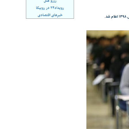
رزرو هتل
ازه ایران با جهان
کنوانسیون خزر؛ ترکمانچای جدید یا پایان
رویداد۲۴ در روبیکا
یک سوءتفاهم تاریخی؟
خبرهای اقتصادی
.
کل و ارزش معاملات
رکوردشکنی تاریخی بورس؛ شاخص کل
وارد کانال ۵.۵ میلیون واحد شد