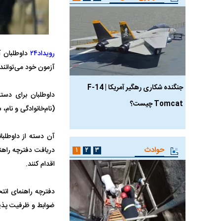
رویداد۲۴
آزمون خود می‌توانند به پایگ
جنگنده شکاری رهگیر آمریکا | F-14
حدید ۱۱۰؛ نسخه سریع‌
داوطلبان برای دست
Tomcat چیست؟
مرگبارتر پهپادهای ایرانی 
(نام‌خانوادگی و نام، 
جدید ایران چیست؟
آن دسته از داوطلبا
حوادث
۱
۲
۳
اقدام کنند.
ضوابط و ظرفیت پذیرش رشته‌ها است و از امر