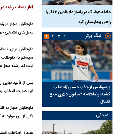
آغاز انتخاب رشته در آزمون ارشد ۸
بازداشت
حادثه هولناک در پاساژ علاءالدین ۶ نفر را
ردپای سیاست در یک جنا
پلک
راهی بیمارستان کرد
ماجرای قتل مداح معر
داوطلبان مجاز می‌تو
محل‌های انتخابی خود، از روز چهارشنبه ۱۹ تیر تا ساعت ۲۴ روز ی
لیگ برتر
۱
۲
۳
۴
داوطلبان برای انتخا
سیستم به داوطلب دا
ثبت کد رشته محل‌های انتخابی (حداکثر ۱۰۰ ک
ی شد؛
پرسپولیس از جذب حسین‌نژاد عقب
بازی‌های لیگ برتر فوتبا
این صورت انتخاب رش
کشید؛ رضایتنامه ۲ میلیون دلاری مانع
برگزار می‌شود
انتقال
داوطلبان مجاز به ان
دیدنی
یکی از این موارد به 
«بند ۱: اطلاعات فوق (معدل کاردانی و کارشناسی، رشته و محل تحصیل دوره کارشناسی و تاریخ فارغ‌التحصیلی) مورد تأیید است»