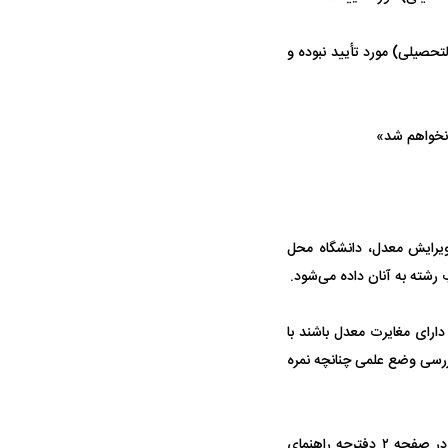
لتحصیلی) مورد تأیید نبوده و
آن‌ها اجازه اصلاح و ویرایش معدل، دانشگاه محل
 رشته به آنان داده می‌شود.
دارای مغایرت معدل باشند با
بررسی وضع علمی چنانچه نمره
لازم است داوطلبان معدل خود را بر اساس مفاد بند «تذکرات خیلی مهم در رابطه با معدل» مندرج در صفحه ۲ دفترچه راهنمای