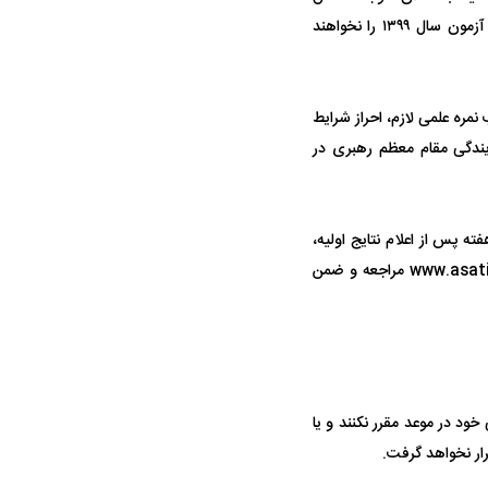
داوطلب خواهد بود. داوطلبانی که در دوره روزانه در آزمون سال ۱۳۹۸ پذیرفته شوند حق شرکت در آزمون سال ۱۳۹۹ را نخواهند
اوه بر کسب نمره علمی لازم، احراز شرایط
ایندگی مقام معظم رهبری در
ه پس از اعلام نتایج اولیه،
برای طی مراحل پذیرش به پایگاه اطلاع‌رسانی معاونت امور دفاتر، اساتید و مبلغان به نشانی: www.asatid.org مراجعه و ضمن
در دوران قاجار چگونه
مردی که سر خم نکرد؟ | غلامرضا تختی و
مرصاد و ال
حکومت پهلوی
ود در موعد مقرر نکنند و یا
ار نخواهد گرفت.