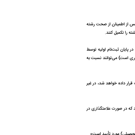
حادثه هولناک در پاساژ علاءالدین ۶ نفر را
ردپای سیاست در یک جنایت مرموز؛
د
ماجرای قتل مداح معروف چیست؟
 پس از اطمینان از صحت رشته
در پایان ثبت‌نام اولیه توسط
ری است) می‌توانند نسبت به
سیستم در اختیار داوطلب قرار داده خواهد شد، در غیر
پولیس نهایی شد؛
پرسپولیس از جذب حسین‌نژاد عقب
بازی‌های لیگ
وز
کشید؛ رضایتنامه ۲ میلیون دلاری مانع
برگزار می‌شو
انتقال
ند که در صورت علامتگذاری در