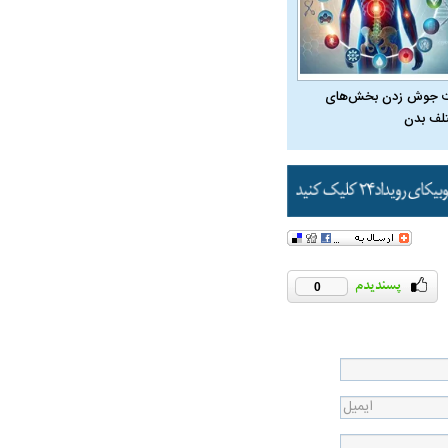
 جوش زدن بخش‌های
لف بدن
ویی حمله به کویت با
0
راد به فال و طالع‌بینی
تاثیر استرس بر بدن