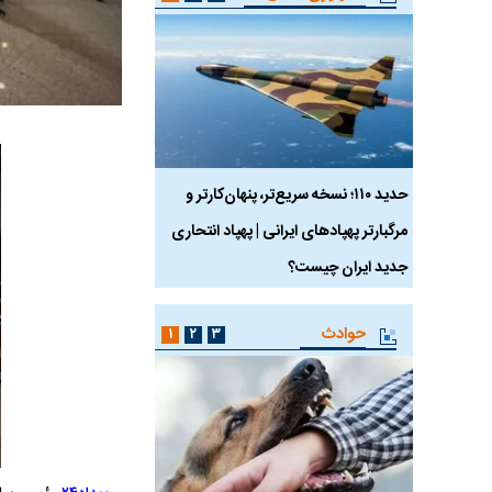
 ماسک
حدید ۱۱۰؛ نسخه سریع‌تر، پنهان‌کارتر و
هواپیمای مرموز E-11A BACN چیست؟
مرگبارتر پهپادهای ایرانی | پهپاد انتحاری
جدید ایران چیست؟
حوادث
۱
۲
۳