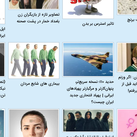
تصاویر تازه از بازیگران زن
 برنج
بامداد خمار در پشت صحنه
تاثیر استرس بر بدن
اپل 
ایرا
ن: اگر وزنم
حدید ۱۱۰؛ نسخه سریع‌تر،
(تص
بیماری‌ های شایع مردان
ید قبل از
پنهان‌کارتر و مرگبارتر پهپادهای
نیک
رفتم!
ایرانی | پهپاد انتحاری جدید
تن‌
ایران چیست؟
اسی یک سلسله |
ریشه‌های عزاداری ماه محرم در فرهنگ
عزاداری ماه محرم 
ی شاه در ایران
و تاریخ ایران
انجام می‌شد؟