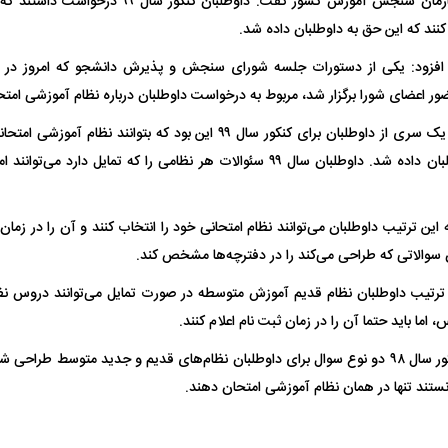
رئیس سازمان سنجش آموزش کشور گفت: داوطلبان ک
کنند که این حق به داوطلبان داده شد.
واژگونی مرگبار سمند در اصفهان | ۴ نفر
عکس| ماجرای کشف جسد ناشناس که
ی افزود: یکی از دستورات جلسه شورای سنجش و پذیرش دانشجو که امروز در د
توسط حیوانات خورده شد
زنگ خطر دوباره به
اعضای شورا برگزار شد، مربوط به درخواست داوطلبان درباره نظام آموزشی امتحانی در ک
او افزود: درخواست یک سری از داوطلبان برای کنکور سال ۹۹ این بود که بتو
حق انتخاب به داوطلبان داده شد. داوطلبان سال ۹۹ سئوالات هر نظامی را که تمای
این ترتیب داوطلبان می‌توانند نظام امتحانی خود را انتخاب کنند و آن را در زمان ث
الاتی که طراحی می‌کند را در دفترچه‌ها مشخص کند.
وان پرسپولیس
پیشنهاد ۱۳۲میلیاردی رامین رضاییان به
بازگشت اندونگ به
ین ترتیب داوطلبان نظام قدیم آموزش متوسطه در صورت تمایل می‌توانند دروس 
استقلال
هافبک گابنی در آس
، اما باید حتما آن را در زمان ثبت نام اعلام کنند.
پیش از این برای کنکور سال ۹۸ دو نوع سوال برای داوطلبان نظام‌های قدیم و جدید متوسط 
ستند تنها در همان نظام آموزشی امتحان دهند.