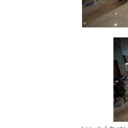
ه سریع‌تر، پنهان‌کارتر و
هواپیمای مرموز E-11A BACN چیست؟
یرانی | پهپاد انتحاری
؟