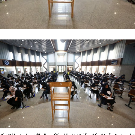
فضاپیمای «استارشیپ» ایلان ماسک
حدید ۱۱۰؛ نسخ
چیست؟
مرگبارتر پهپادهای ا
جدید ایران چیست