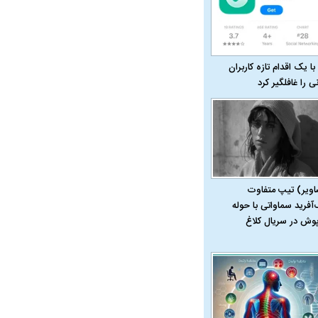
با یک اقدام تازه کاربران
نی را غافلگیر کرد
اویر) تیپ متفاوت
‌آفرید سماواتی با حوله
پوش در سریال کلاغ
در دوران قاجار چگونه
مردی که سر خم نکرد؟ | غلامرضا تختی و
مرصاد و ال
حکومت پهلوی