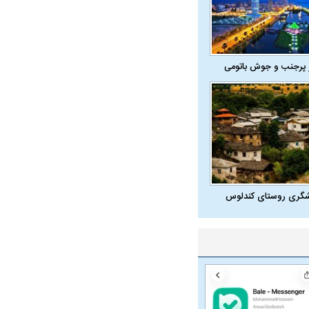
 پرجنب و جوش باتومی
شگری روستای کندلوس