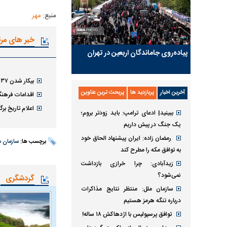
منبع:
مهر
خبر های مر
پیاده‌روی جاماندگان اربعین در تهران
بیکار شدن ۱۳۷ نفر به خاطر الکترونیکی شدن عوارضی
آخرین اخبار
پربازدید ها
پربحث ترین عناوین
اقدامات فرهنگ
اعلام تاریخ بر
ببینید| ادعای ترامپ: باید زودتر بروم؛
یک جنگ در پیش داریم
رمضان زاده: ایران پیشنهاد الحاق خود
برچسب ها:
سازمان
به توافق مکه را مطرح کند
زیدآبادی: چرا خرازی بازداشت
نمی‌شود؟
گردشگری
سازمان ملل: منتظر نتایج مذاکرات
درباره تنگه هرمز هستیم
توافق پرسپولیس با اژدهاکش ۱۸ ساله!