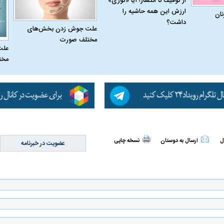
از توقیف تا انتشار؛ آیا «کوری»
ارزش این همه حاشیه را
نان
داشت؟
علت جوش زدن بخش‌های
مختلف صورت
علت
مخت
له به کویت با
سخنرانی دیده نشده آیت‌الله هاشمی
ببینید| انیمیشن لگ
رفسنجانی درباره پذیرش قطع نامه۵۹۸
جنگنده اف-۵
ل
ارسال به دوستان
نسخه چاپی
عضویت در خبرنامه
علت تنگی نفس و راه های درمان آن
دلیل علاقه برخی اف
چیست؟