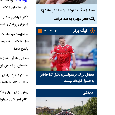
رویداد۲۴
برای امتحان انتخاب 
ناس که
حمله ۶ سگ به کودک ۹ ساله در سنندج؛
دکتر ابراهیم خدای
زنگ خطر دوباره به صدا درآمد
کشته شدند
آموزش پزشکی با حضور 
لیگ برتر
۱
۲
۳
۴
پاسخ دهد.
خدایی یادآور شد: به 
سنجش بر اساس آن سو
نتفی شد؛
معضل بزرگ پرسپولیس؛ دنیل گرا حاضر
مقصد احتمالی مدافع ج
او تاکید کرد: به ا
ب تیم جدید
به فسخ قرارداد نیست
مشخص شد
مطالعه کنند یا بالعکس
دیدنی
نظام آموزشی می‌توان