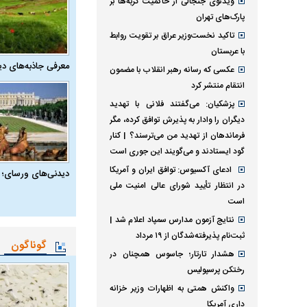
ویدئوی جنجالی از حاکمیت گربه‌ها بر
پارک‌های تهران
تاکید نخست‌وزیر عراق بر تقویت روابط
با عربستان
معرفی جاذبه‌های دی
عکسی که رسانه رهبر انقلاب با مضمون
انتقام منتشر کرد
پزشکیان: می‌گفتند فلانی با تهدید
دیگران را وادار به پذیرش توافق کرده، مگر
فرماندهان از تهدید من می‌ترسند؟ | کنار
گود ایستادند و می‌گویند این جوری است
ادعای آکسیوس: توافق ایران و آمریکا
دیدنی‌های ورسای؛ 
در انتظار تأیید شورای عالی امنیت ملی
است
نتایج آزمون مدارس سمپاد اعلام شد |
ثبت‌نام پذیرفته‌شدگان از ۱۹ مرداد
گوناگون
هشدار تارتار؛ جاسوس همچنان در
رختکن پرسپولیس
واکنش همتی به اظهارات وزیر خزانه
داری آمریکا