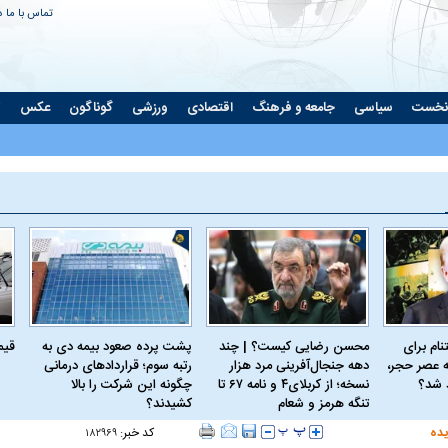
تماس با ما
د
نخست
سیاسی
جامعه و فرهنگ
اقتصادی
ورزشی
گوناگون
عکس
ت
ام برای
محسن رضایی کیست؟ | چند
پشت پرده صعود بیمه دی به
قیمت 
 عصر حجر،
دهه جنجال‌آفرینی مرد هزار
رتبه سوم؛ قراردادهای درمانی
د شد؟
نسخه؛ از کربلای۴ و نامه ۶۷ تا
چگونه این شرکت را بالا
تنگه هرمز و شعام
کشیدند؟
یده
کد خبر:
۱۸۲۹۶۹