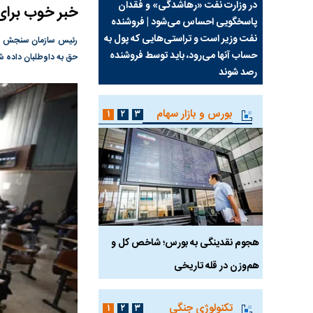
سیما علیه
در وزارت نفت «رهاشدگی» و فقدان
چرا رویای آمریکایی سرن
خبر خوب برای داوطلبان کنکور ۹
پاسخگویی احساس می‌شود | فروشنده
نابودی محور مقاومت تع
نفت وزیر است و تراستی‌هایی که پول به
پرد
حساب آنها می‌رود، باید توسط فروشنده
واشنگتن را زمین زد
حق به داوطلبان داده ش
رصد شوند
بورس و بازار سهام
۱
۲
۳
رس
هجوم نقدینگی به بورس؛ شاخص کل و
بورس تهران رکورد شکس
هم‌وزن در قله تاریخی
تکنولوژی جنگی
۱
۲
۳