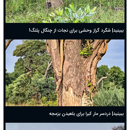
ببینید| شگرد گراز وحشی برای نجات از چنگال پلنگ!
ببینید| دردسر مار کبرا برای بلعیدن بزمجه