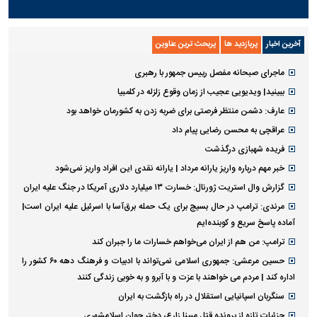
آخرین اخبار
پربازدید ها
پربحث ترین عناوین
ماجرای صبحانه مفصل رییس جمهور با رهبری
ببینید| ویدیویی عجیب از زمان وقوع زلزله در کلمبیا
عارف: دشمن منتظر فرصتی برای ضربه زدن به کشورمان خواهد بود
عراقچی به محسن رضایی پیام داد
فریده شهبازی درگذشت
خبر مهم درباره واریز یارانه مرداد | یارانه نقدی این افراد واریز نمی‌شود
گزارش وال استریت ژورنال: خسارت ۱۳ میلیارد دلاری آمریکا در جنگ علیه ایران
مرندی: ترامپ در حال بسیج برای یک حمله برق‌آسا با اسرئیل علیه ایران است|
آماده پاسخ سریع و کوبنده‌ایم
ترامپ: من هم از ایران می‌خواهم خسارات ما را جبران کند
حسین مرعشی: جمهوری اسلامی نمی‌تواند با ادبیات و فرهنگ دهه ۶۰ کشور را
اداره کند | مردم می خواهند با عزت و با آبرو و به خوبی زندگی کنند
سنگربان اسپانیایی استقلال در راه بازگشت به ایران
جزئیات تازه از پرونده قتل مبینا زارع، دختر جوان اسلامشهری