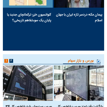
پیمان مکه؛ دردسر تازه ایران با جهان
کنوانسیون خزر؛ ترکمانچای جدید یا
اسلام
پایان یک سوءتفاهم تاریخی؟
بورس و بازار سهام
۱
۲
بازگشت قدرتمند بورس؛ شاخص کل
بورس سبزپوش شد؛ شاخص کل ۳۴
ر