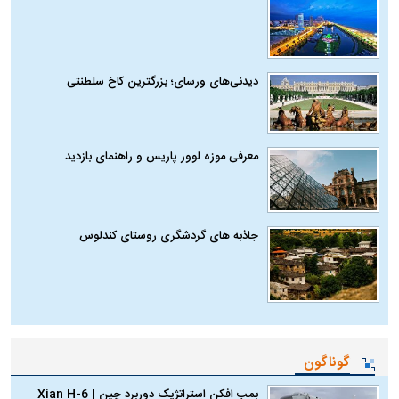
دیدنی‌های ورسای؛ بزرگترین کاخ سلطنتی
معرفی موزه لوور پاریس و راهنمای بازدید
جاذبه های گردشگری روستای کندلوس
گوناگون
بمب افکن استراتژیک دوربرد چین | Xian H-6