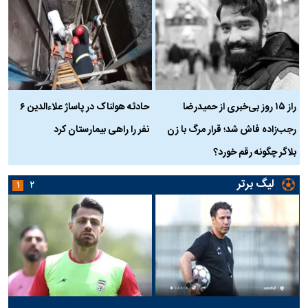
راز ۱۵ روز بی‌خبری از حمیدرضا
حادثه هولناک در پاساژ علاءالدین ۶
ر
رجب‌زاده فاش شد؛ قرار مرگ با زن
نفر را راهی بیمارستان کرد
م
بلاگر چگونه رقم خورد؟
لیگ برتر
۱
۲