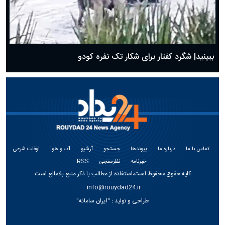
ببینید| شگرد کفتار برای شکار تک نفره کودو
تماس با ما
درباره ما
پیوندها
جستجو
آرشیو
آب و هوا
اوقات شرعی
خبرنامه
نظرسنجی
RSS
کلیه حقوق محفوظ است،استفاده از مطالب با ذکر منبع بلامانع است
info@rouydad24.ir
طراحی و تولید :
"ایران سامانه"