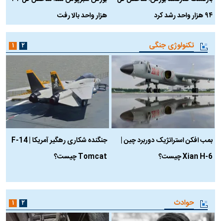
۹۴ هزار واحد رشد کرد
هزار واحد بالا رفت
م
تکنولوژی جنگی
۱
۲
بمب افکن استراتژیک دوربرد چین |
جنگنده شکاری رهگیر آمریکا | F-14
Xian H-6 چیست؟
Tomcat چیست؟
و
ا
حوادث
۱
۲