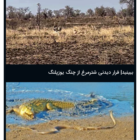
ببینید| فرار دیدنی شترمرغ از چنگ یوزپلنگ