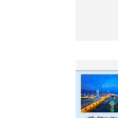
در دوران قاجار چگونه
مردی که سر خم نکرد؟ | غلامرضا تختی و
مرصاد و ال
حکومت پهلوی
 پرجنب و جوش باتومی