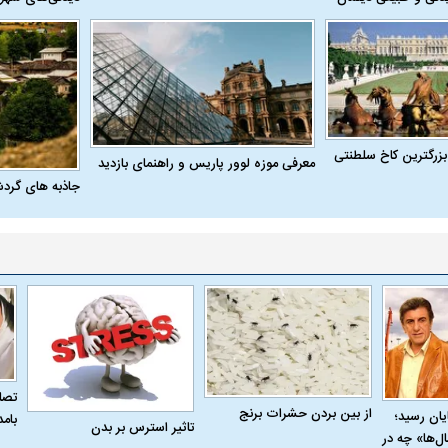
له به کویت با
سخنرانی دیده نشده آیت‌الله هاشمی
ببینید| انیمیشن لگ
رفسنجانی درباره پذیرش قطع نامه۵۹۸
جنگنده اف-۵
بزرگترین کاخ سلطنتی
معرفی موزه لوور پاریس و راهنمای بازدید
جاذبه های گرد
علت تنگی نفس و راه های درمان آن
دلیل علاقه برخی اف
تصاو
از بین بردن حشرات برنج
به پایان رسید؛
بام
چیست؟
تاثیر استرس بر بدن
ل‌ها» چه در