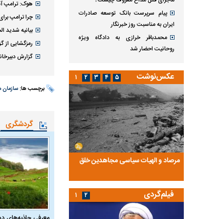
ماجرای قتل مداح معروف چیست؟
هوک: ترامپ آما
پیام سرپرست بانک توسعه صادرات
چرا ترامپ برا
ایران به مناسبت روز خبرنگار
بیانیه شدید ال
محمدباقر خرازی به دادگاه ویژه
رمزگشایی از گ
روحانیت احضار شد
گزارش دبیرخانه
عکس‌نوشت
۱
۲
۳
۴
۵
برچسب ها:
سازمان م
گردشگری
ضا تختی و
مرصاد و الهیات سیاسی مجاهدین خلق
آخرین پرده از حیات سی
روایتی از آخرین مصاحبه‌
فیلم‌گردی
۱
۲
معرفی جاذبه‌های دی