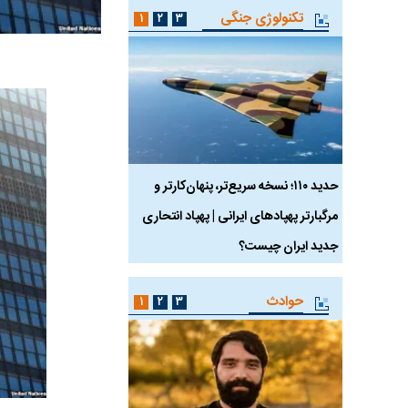
تکنولوژی جنگی
۱
۲
۳
 ماسک
حدید ۱۱۰؛ نسخه سریع‌تر، پنهان‌کارتر و
هواپیمای مرموز E-11A BACN چیست؟
مرگبارتر پهپادهای ایرانی | پهپاد انتحاری
جدید ایران چیست؟
حوادث
۱
۲
۳