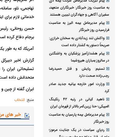
پیام تبریک مدیرعامل شرکت بیمه دی
به مناسبت روز خبرنگار: خبرنگاران متعهد،
تهاجمی، ناو، ساما
سفیران آگاهی و جهادگران تبیین هستند
خدماتی لازم برای اینگ
پیام مدیرعامل بیمه البرز به مناسبت
حسن روحانی، رئیس جم
فرارسیدن روز خبرنگار
برجام دفاع کرده اس
واکنش تند زیدآبادی به سخنان خرازی:
صریحاً دستور به کشتار داده است
آمریکا، که به طور ی
پیام هشدارآمیز پزشکیان به واشنگتن
گزارش اخیر دبیرکل
در سالروز بمباران هیروشیما
تسلیحاتی ایران را 
تسنیم: ربایش و قتل حمیدرضا
رجب‌زاده صحت دارد
متحدانش داده است
وزارت امور خارجه بیانیه جدید صادر
ایران گفته از چین و ر
کرد
ناهید کیانی در رتبه ۴۲ رنکینگ
منبع:
انتخاب
المپیکی؛ حنا زرین‌کمر بالاتر از قهرمان ایران
خبر های مر
پیام مدیرعامل بیمه پارسیان به مناسبت
روز خبرنگار
ردپای سیاست در یک جنایت مرموز؛