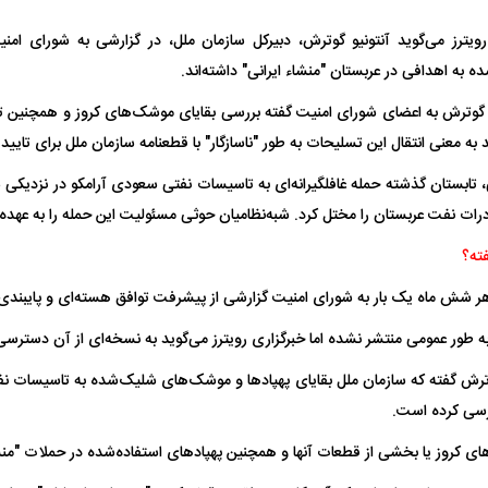
ویترز می‌گوید آنتونیو گوترش، دبیرکل سازمان ملل، در گزارشی به شورای امن
ه اهدافی در عربستان "منشاء ایرانی" داشته‌اند.
هران بازداشت
حمله ۶ سگ به کودک ۹ ساله در سنندج؛
ردپای سیاست در ی
راحی پلک
زنگ خطر دوباره به صدا درآمد
ماجرای قتل مداح
، گوترش به اعضای شورای امنیت گفته بررسی بقایای موشک‌های کروز و همچنین تس
 به معنی انتقال این تسلیحات به طور "ناسازگار" با قطعنامه سازمان ملل برای تایید 
 تابستان گذشته حمله غافلگیرانه‌ای به تاسیسات نفتی سعودی آرامکو در نزدیکی
رات نفت عربستان را مختل کرد. شبه‌نظامیان حوثی مسئولیت این حمله را به عهده 
ته؟
هر شش ماه یک بار به شورای امنیت گزارشی از پیشرفت توافق هسته‌ای و پایبندی
به طور عمومی منتشر نشده اما خبرگزاری رویترز می‌گوید به نسخه‌ای از آن دسترس
دافع موردنظر
دو خرید جدید پرسپولیس نهایی شد؛
معضل بزرگ پرسپول
امضای قرارداد امروز
به فسخ قرارداد ن
 گوترش گفته که سازمان ملل بقایای پهپادها و موشک‌های شلیک‌شده به تاسیسات ن
بررسی کرده است.
ی کروز یا بخشی از قطعات آنها و همچنین پهپادهای استفاده‌شده در حملات "منشا