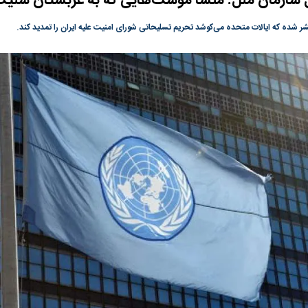
 سازمان ملل: منشا موشک‌هایی که به عربستان شلیک
گونی رژیم و
مطالعه رفتار هیستریک صدا و سیما علیه
در وزارت نفت «ر
ر شده که ایالات متحده می‌کوشد تحریم تسلیحاتی شورای امنیت علیه ایران را تمدید کند.
بیر نشد؟ | پشت
کمپین نه به اعدام
پاسخگویی احساس 
ه تجارت پهپاد‌ ۱۵۰۰ دلاری که
نفت وزیر است و ت
حساب آنها می‌رود
رصد شوند
؛ شاخص کل و
بورس تهران رکورد شکست
رکوردشکنی تاریخ
وارد کانال ۵.۵ میلیون واحد شد