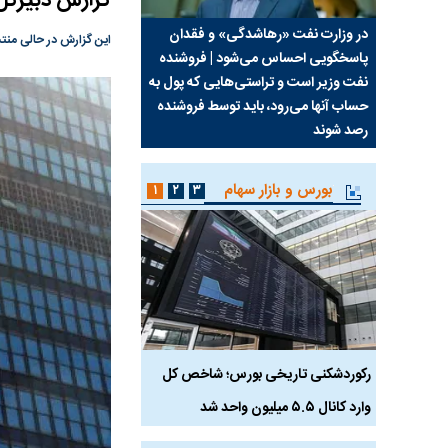
گزارش دبیرکل
سیما علیه
در وزارت نفت «رهاشدگی» و فقدان
چرا رویای آمریکایی سرن
این گزارش در حالی منتش
پاسخگویی احساس می‌شود | فروشنده
نابودی محور مقاومت تع
نفت وزیر است و تراستی‌هایی که پول به
پرد
حساب آنها می‌رود، باید توسط فروشنده
واشنگتن را زمین زد
رصد شوند
بورس و بازار سهام
۱
۲
۳
رکوردشکنی تاریخی بورس؛ شاخص کل
هجوم نقدینگی به بورس
وارد کانال ۵.۵ میلیون واحد شد
هم‌وزن در قله تاریخی