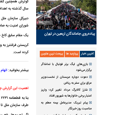
گوترش همچنین گفته 
سال گذشته به اهدافی
دبیرکل سازمان ملل
شورای امنیت به صادر
پیاده‌روی جاماندگان اربعین در تهران
یک مقام سابق کاخ سف
کریستن فرانتنرز به 
کرده است.
آخرین اخبار
پربازدید ها
پربحث ترین عناوین
بازی‌های لیگ برتر فوتبال با تماشاگر
بیشتر بخوانید:
اتهام
برگزار می‌شود
دعوت دوباره عربستان از نخست‌وزیر
عراق برای سفر به ریاض
اهمیت این گزارش 
شارژ کالابرگ مرداد تغییر کرد؛ واریز
اعتبار برخی خانوار‌ها به شهریور افتاد
ب
پیام تبریک مدیرعامل بیمه معلم به
طرف سازمان ملل تا پ
مناسبت روز خبرنگار
اگر تحریم‌ها رفع ب