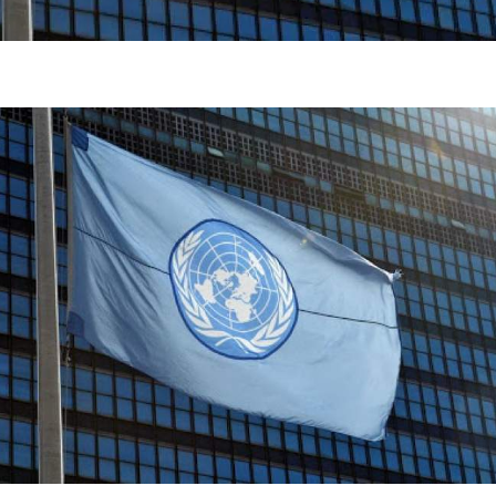
فضاپیمای «استارشیپ» ایلان ماسک
حدید ۱۱۰؛ نسخ
چیست؟
مرگبارتر پهپادهای ا
جدید ایران چیست