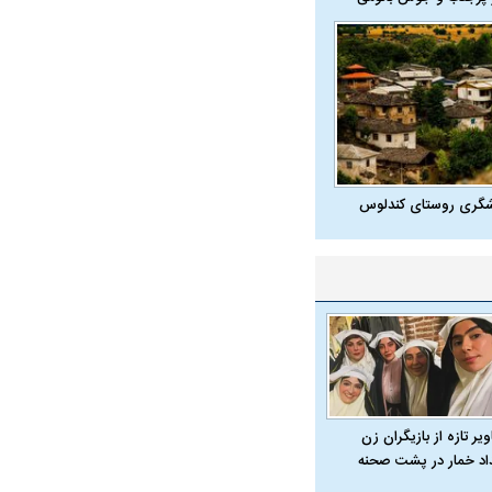
ویی حمله به کویت با
شگری روستای کندلوس
راد به فال و طالع‌بینی
تاثیر استرس بر بدن
یر تازه از بازیگران زن
داد خمار در پشت صحنه