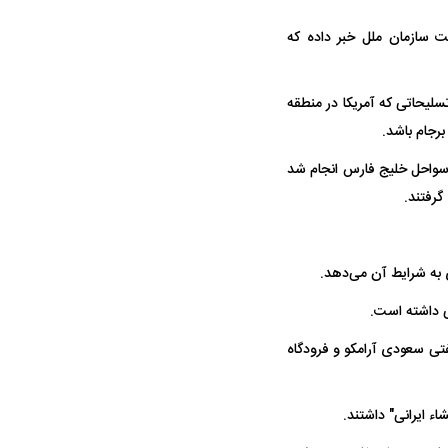
یت سازمان ملل خبر داده که
ک جنایت مرموز؛
جراحان قلابی در شمال تهران بازداشت
 معروف چیست؟
شدند؛ از تزریق فیلر تا جراحی پلک
لیحاتی که آمریکا در منطقه
برجام باشد.
 سواحل خلیج فارس انجام شد
گرفتند.
 به شرایط آن می‌دهد.
ی داشته است.
یس؛ دنیل گرا حاضر
بازی‌های لیگ برتر فوتبال با تماشاگر
رقم نجومی ر
یست
برگزار می‌شود
پرسپولیس ل
فتی سعودی آرامکو و فرودگاه
ء ایرانی" داشتند.