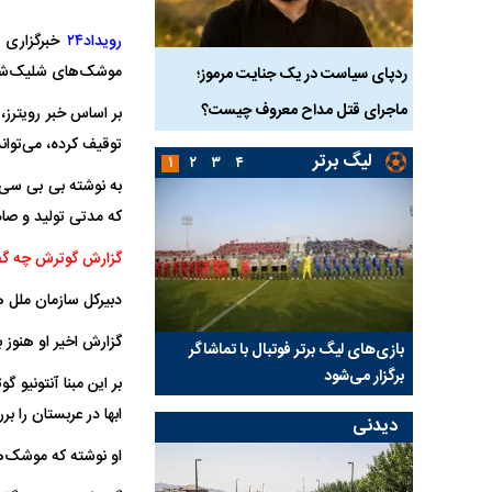
رویداد۲۴
خبرگزاری ر
موشک‌های شلیک‌شده ب
دک ۹ ساله در سنندج؛
ردپای سیاست در یک جنایت مرموز؛
جراحان قلابی در شمال ت
ماجرای قتل مداح معروف چیست؟
شدند؛ از تزریق فیلر تا ج
بر اساس خبر رویترز
توقیف کرده، می‌تواند
لیگ برتر
۱
۲
۳
۴
به نوشته بی بی سی،
که مدتی تولید و صاد
گزارش گوترش چه گف
دبیرکل سازمان ملل 
گزارش اخیر او هنوز 
را حاضر
بازی‌های لیگ برتر فوتبال با تماشاگر
رقم نجومی رضایتنامه م
برگزار می‌شود
پرسپولیس لو رفت
بر این مبنا آنتونیو
ابها در عربستان را 
دیدنی
او نوشته که موشک‌ها