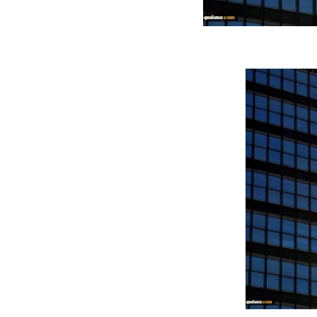
ه سریع‌تر، پنهان‌کارتر و
هواپیمای مرموز E-11A BACN چیست؟
یرانی | پهپاد انتحاری
؟