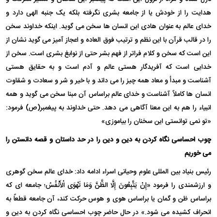
هدایت را از خودش یا از جامعه بشری نگرفته بلکه یک جنبه الهی دارد و
خدای عالم به عنوان هادی این انسان ها سخن می گوید. اینکه خداوند سخن
را در قالب قرآن با این نظم و ترتیب فوق العاده و اعجاز آمیز می گوید نشان از
این است که سخن و کلام فراتر از فهم بشر حتی از نوابغ بشری است. سخن از
خدایی است که آفریدگار هستی عالم و آدم است و به حقایق هستی
آشناست و مبدأ و معاد همه چیز را می داند و با خیر و شر و سعادت و شقاوت
انسان ها کاملاً آشناست و خدای عالم براساس آن مبنا سخن می گوید و همه
انبیاء را هم به این معنا آگاهی می دهد. حتی خداوند به پیغمبر(ص) فرمود:
«تو نمی توانستی این سخنان را بیاموزی»
چوب احساسی نگاه کردن به دین و دین را در حد داستان و قصه دانستن را
می خوریم
رئیس بنیاد بین المللی علوم وحیانی اسراء ادامه داد: خدای عالم سخن گوهری
و ارزشمندی را فرمود «إِنْ یَتَّبِعُونَ إِلَّا الظَّنَّ وَمَا تَهْوَى الْأَنْفُسُ؛ جامعه ای که
براساس ظن و گمان یا براساس هوی و هوس حرکت کند، آن جامعه قطعاً به
انحراف کشیده می شود.» در حال حاضر چوب احساسی نگاه کردن به دین و