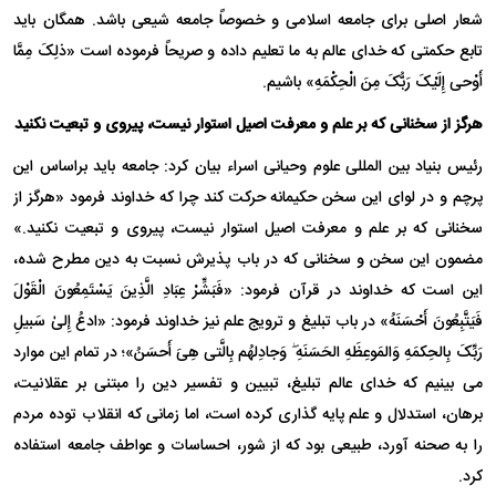
شعار اصلی برای جامعه اسلامی و خصوصاً جامعه شیعی باشد. همگان باید
تابع حکمتی که خدای عالم به ما تعلیم داده و صریحاً فرموده است «ذلِکَ مِمَّا
أَوْحى‌ إِلَیْکَ رَبُّکَ مِنَ الْحِکْمَهِ» باشیم.
هرگز از سخنانی که بر علم و معرفت اصیل استوار نیست، پیروی و تبعیت نکنید
رئیس بنیاد بین المللی علوم وحیانی اسراء بیان کرد: جامعه باید براساس این
پرچم و در لوای این سخن حکیمانه حرکت کند چرا که خداوند فرمود «هرگز از
سخنانی که بر علم و معرفت اصیل استوار نیست، پیروی و تبعیت نکنید.»
مضمون این سخن و سخنانی که در باب پذیرش نسبت به دین مطرح شده،
این است که خداوند در قرآن فرمود: «فَبَشِّرْ عِبَادِ الَّذِینَ یَسْتَمِعُونَ الْقَوْلَ
فَیَتَّبِعُونَ أَحْسَنَهُ» در باب تبلیغ و ترویج علم نیز خداوند فرمود: «ادعُ إِلىٰ سَبیلِ
رَبِّکَ بِالحِکمَهِ وَالمَوعِظَهِ الحَسَنَهِ ۖ وَجادِلهُم بِالَّتی هِیَ أَحسَنُ»؛ در تمام این موارد
می بینیم که خدای عالم تبلیغ، تبیین و تفسیر دین را مبتنی بر عقلانیت،
برهان، استدلال و علم پایه گذاری کرده است، اما زمانی که انقلاب توده مردم
را به صحنه آورد، طبیعی بود که از شور، احساسات و عواطف جامعه استفاده
کرد.