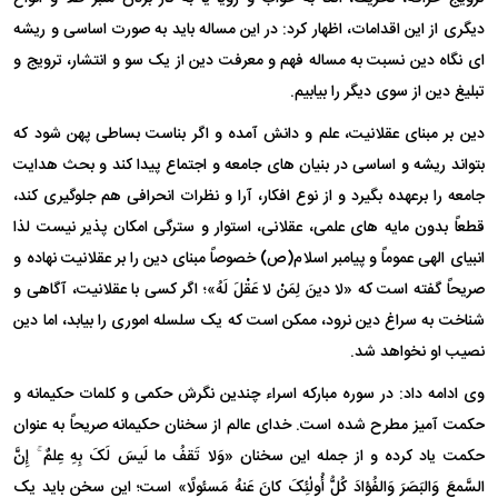
دیگری از این اقدامات، اظهار کرد: در این مساله باید به صورت اساسی و ریشه
ای نگاه دین نسبت به مساله فهم و معرفت دین از یک سو و انتشار، ترویج و
تبلیغ دین از سوی دیگر را بیابیم.
دین بر مبنای عقلانیت، علم و دانش آمده و اگر بناست بساطی پهن شود که
بتواند ریشه و اساسی در بنیان های جامعه و اجتماع پیدا کند و بحث هدایت
جامعه را برعهده بگیرد و از نوع افکار، آرا و نظرات انحرافی هم جلوگیری کند،
قطعاً بدون مایه های علمی، عقلانی، استوار و سترگی امکان پذیر نیست لذا
انبیای الهی عموماً و پیامبر اسلام(ص) خصوصاً مبنای دین را بر عقلانیت نهاده و
صریحاً گفته است که «لا دینَ لِمَنْ لا عَقْلَ لَهُ»؛ اگر کسی با عقلانیت، آگاهی و
شناخت به سراغ دین نرود، ممکن است که یک سلسله اموری را بیابد، اما دین
نصیب او نخواهد شد.
وی ادامه داد: در سوره مبارکه اسراء چندین نگرش حکمی و کلمات حکیمانه و
حکمت آمیز مطرح شده است. خدای عالم از سخنان حکیمانه صریحاً به عنوان
حکمت یاد کرده و از جمله این سخنان «وَلا تَقفُ ما لَیسَ لَکَ بِهِ عِلمٌ ۚ إِنَّ
السَّمعَ وَالبَصَرَ وَالفُؤادَ کُلُّ أُولٰئِکَ کانَ عَنهُ مَسئولًا» است؛ این سخن باید یک