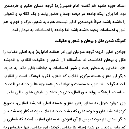
استاد حوزه علمیه قم گفت: امام خمینی(ره) گرچه انسان حکیم و خردمندی
بود، اما برای اینکه جامعه در عرصه اجتماع حضور یابند و یک انقلاب و تحولی
را داشته باشند صرفاً خردمندی کافی نیست، هم باید شعور، درک و فهم و هم
شور و احساسات وجود داشته باشد لذا جامعه با احساسات به میدان آمد.
کمرنگ شدن عقل و برهان و شعور و حقیقت
جوادی آملی افزود: گرچه متولیان این امر همانند امام(ره) پایه اصلی انقلاب را
عقل و برهان گذاشتند، اما متأسفانه آن شعور و حقیقت انقلاب و اندیشه
های انقلابی به محاق رفت و شور، احساسات و عواطف باقی ماند. به عبارت
دیگر آن مغز و هسته مرکزی انقلاب که شعور، فکر و فرهنگ است از انقلاب
فاصله گرفت، اما شور، احساسات و عواطف در همه لایه ها از جمله در اقتصاد،
سیاست، فرهنگ، روابط بین الملل، حتی در دعاها و نیایش ها و… باقی ماند.
وی درباره دلایل به محاق رفتن مغز و هسته اصلی اندیشه انقلابی، تصریح
کرد: اندیشمندان و خردمندانی که پشت صحنه انقلاب بودند، کنار زده شدند و
دیگر میدان دار نبودند، پس از آن افرادی به میدان انقلاب آمدند که شعاری و
کم مایه بودند و در همه زمینه ها مداحی کردند، این مداحی تنها اختصاص به