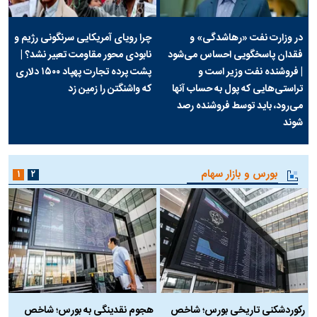
در وزارت نفت «رهاشدگی» و
چرا رویای آمریکایی سرنگونی رژیم و
فقدان پاسخگویی احساس می‌شود
نابودی محور مقاومت تعبیر نشد؟ |
| فروشنده نفت وزیر است و
پشت پرده تجارت پهپاد‌ ۱۵۰۰ دلاری
تراستی‌هایی که پول به حساب آنها
که واشنگتن را زمین زد
می‌رود، باید توسط فروشنده رصد
شوند
بورس و بازار سهام
۱
۲
رکوردشکنی تاریخی بورس؛ شاخص
هجوم نقدینگی به بورس؛ شاخص
ب