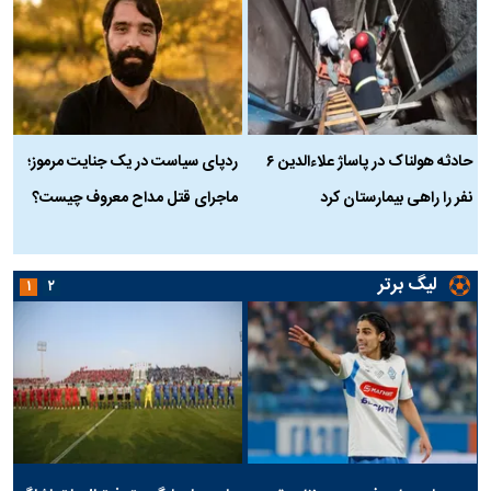
حادثه هولناک در پاساژ علاءالدین ۶
ردپای سیاست در یک جنایت مرموز؛
ج
نفر را راهی بیمارستان کرد
ماجرای قتل مداح معروف چیست؟
ب
ج
لیگ برتر
۱
۲