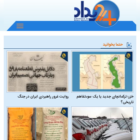
باز
و
بسته
حتما بخوانید
کردن
منو
خزر؛ ترکمانچای جدید یا یک سوءتفاهم
روایت غرور راهبردی ایران در جنگ
تاریخی؟