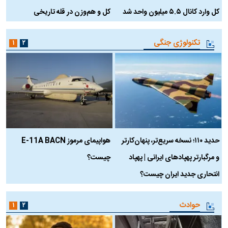
کل وارد کانال ۵.۵ میلیون واحد شد
کل و هم‌وزن در قله تاریخی
تکنولوژی جنگی
۱
۲
حدید ۱۱۰؛ نسخه سریع‌تر، پنهان‌کارتر
هواپیمای مرموز E-11A BACN
ف
و مرگبارتر پهپادهای ایرانی | پهپاد
چیست؟
م
انتحاری جدید ایران چیست؟
حوادث
۱
۲