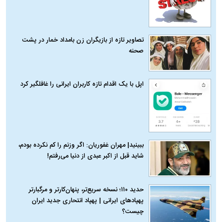
تصاویر تازه از بازیگران زن بامداد خمار در پشت
صحنه
اپل با یک اقدام تازه کاربران ایرانی را غافلگیر کرد
ببینید| مهران غفوریان: اگر وزنم را کم نکرده بودم،
شاید قبل از اکبر عبدی از دنیا می‌رفتم!
حدید ۱۱۰؛ نسخه سریع‌تر، پنهان‌کارتر و مرگبارتر
پهپادهای ایرانی | پهپاد انتحاری جدید ایران
چیست؟