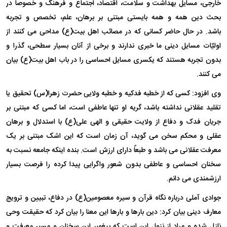
خارجی، مسایل بهداشت و سلامت، اقتصاد، اجتماع و فرهنگ و خصوصاً در
بحث دین همه و همه بایستی مبتنی بر برهان، علم، تخصص و تجربه
باشد. در حال حاضر کسانی که در مصائب اهل بیت(ع) مداحی می کنند از
اولیّات مسایل دینی ما خبری ندارند و برخی از آنان بسیار سطحی، گذرا و
بدون تجربه هستند که یکسری مسایل احساسی را در باب اهل بیت(ع) بیان
می کنند.
وی افزود: کسی که از خطبه فدکیه و خطبه ولایی حضرت زهرا(س) تحقیق یا
تقلید عقلانی نداشته باشد، گریه او تنها عاطفی است، اما کسی که مبتنی بر
جریان فدک و دفاع از ولایت حقیقی و الهی علی(ع) با استدلال و برهان
عقلی و محکم سخن می گوید، آن زمان است که این اشک مبتنی بر یک
معرفت عقلانی می باشد و طبعاً دارای ارزش است. بنده اینکه جامعه نسبت به
سخنان احساسی و عاطفی بدون شعور واگرایی پیدا کرده را فرصت بسیار
ارزشمندی می دانم.
جوادی آملی درباره نگاه قرآن و سیره معصومین(ع) در دفاع، تبیین و ترویج
معارف دینی بیان کرد: دین بارها و بارها این معنا را بیان کرد که حقیقت وحی
نازل شده و مراد از نزول این است که پیغمبر این سخنان و مسیر معرفت و