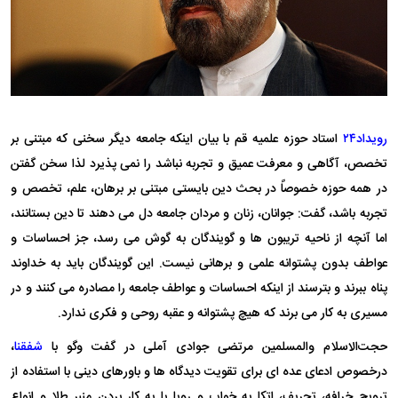
رویداد۲۴
استاد حوزه علمیه قم با بیان اینکه جامعه دیگر سخنی که مبتنی بر
تخصص، آگاهی و معرفت عمیق و تجربه نباشد را نمی پذیرد لذا سخن گفتن
در همه حوزه خصوصاً در بحث دین بایستی مبتنی بر برهان، علم، تخصص و
تجربه باشد، گفت: جوانان، زنان و مردان جامعه دل می دهند تا دین بستانند،
اما آنچه از ناحیه تریبون ها و گویندگان به گوش می رسد، جز احساسات و
عواطف بدون پشتوانه علمی و برهانی نیست. این گویندگان باید به خداوند
پناه ببرند و بترسند از اینکه احساسات و عواطف جامعه را مصادره می کنند و در
مسیری به کار می برند که هیچ پشتوانه و عقبه روحی و فکری ندارد.
حجت‌الاسلام والمسلمین مرتضی جوادی آملی در گفت وگو با
شفقنا
،
درخصوص ادعای عده ای برای تقویت دیدگاه ها و باورهای دینی با استفاده از
ترویج خرافه، تحریف، اتکا به خواب و رویا یا به کار بردن منبر طلا و انواع