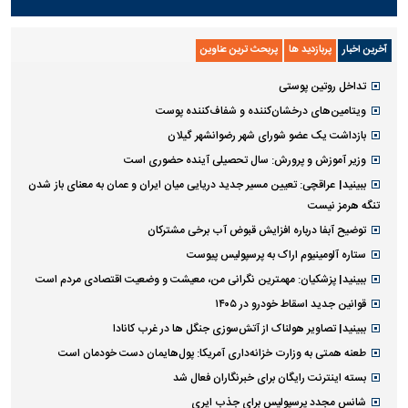
آخرین اخبار
پربازدید ها
پربحث ترین عناوین
تداخل روتین پوستی
ویتامین‌های درخشان‌کننده و شفاف‌کننده پوست
بازداشت یک عضو شورای شهر رضوانشهر گیلان
وزیر آموزش و پرورش: سال تحصیلی آینده حضوری است
ببینید| عراقچی: تعیین مسیر جدید دریایی میان ایران و عمان به معنای باز شدن
تنگه هرمز نیست
توضیح آبفا درباره افزایش قبوض آب برخی مشترکان
ستاره آلومینیوم اراک به پرسپولیس پیوست
ببینید| پزشکیان: مهمترین نگرانی من، معیشت و وضعیت اقتصادی مردم است
قوانین جدید اسقاط خودرو در ۱۴۰۵
ببینید| تصاویر هولناک از آتش‌سوزی جنگل ها در غرب کانادا
طعنه همتی به وزارت خزانه‌داری آمریکا: پول‌هایمان دست خودمان است
بسته اینترنت رایگان برای خبرنگاران فعال شد
شانس مجدد پرسپولیس برای جذب ایری