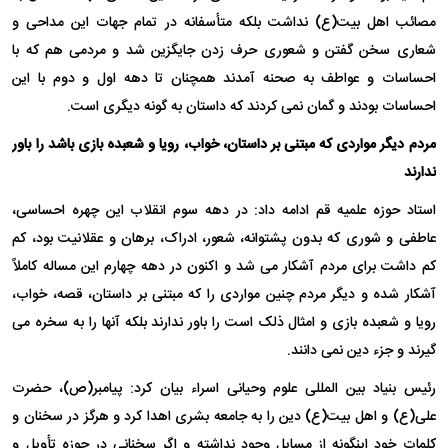
مصائب اهل بیت(ع) نداشت بلکه متأسفانه در تمام جهات این مداحی و
شعاری سخن گفتن و شعوری حرف زدن جایگزین شد و مردمی هم که با
احساسات و عواطف به صحنه آمدند همچنان تا دهه اول و دوم با این
احساسات بودند و گمان نمی کردند که داستان به گونه دیگری است.
مردم دیگر مواردی که مبتنی بر داستان، خواب، رویا و شعبده بازی باشد را باور
ندارند
استاد حوزه علمیه قم ادامه داد: در دهه سوم انقلاب این چهره احساسی،
عاطفی و شوری که بدون پشتوانه، شعور، ادراک، برهان و عقلانیت بود، کم
کم داشت برای مردم آشکار می شد و اکنون در دهه چهارم این مساله کاملاً
آشکار شده و دیگر مردم چنین مواردی را که مبتنی بر داستان، قصه، خواب،
رویا و شعبده بازی و امثال ذلک است را باور ندارند بلکه آنها را به سخره می
گیرند و جزء دین نمی دانند.
رئیس بنیاد بین المللی علوم وحیانی اسراء بیان کرد: پیامبر(ص)، حضرت
علی(ع) و اهل بیت(ع) دین را به جامعه بشری اهدا کرد و هرگز در سخنان و
کلمات خود اینگونه از مسایل وجود نداشته و اگر سخنانی در حوزه تأویل و