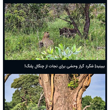
ببینید| شگرد گراز وحشی برای نجات از چنگال پلنگ!