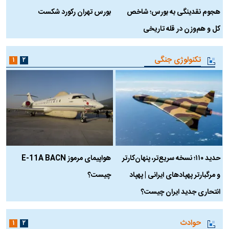
هجوم نقدینگی به بورس؛ شاخص
بورس تهران رکورد شکست
س
کل و هم‌وزن در قله تاریخی
تکنولوژی جنگی
۱
۲
حدید ۱۱۰؛ نسخه سریع‌تر، پنهان‌کارتر
هواپیمای مرموز E-11A BACN
ف
و مرگبارتر پهپادهای ایرانی | پهپاد
چیست؟
م
انتحاری جدید ایران چیست؟
حوادث
۱
۲