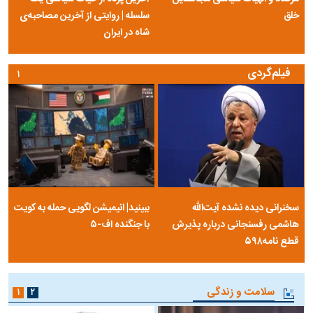
خلق
سلسله | روایتی از آخرین مصاحبه‌ی
شاه در ایران
فیلم‌گردی
۱
سخنرانی دیده نشده آیت‌الله
ببینید| انیمیشن لگویی حمله به کویت
هاشمی رفسنجانی درباره پذیرش
با جنگنده اف-۵
قطع نامه۵۹۸
سلامت و زندگی
۱
۲