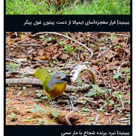
ببینید| فرار معجزه‌آسای ایمپالا از دست پیتون غول پیکر
ببینید| نبرد پرنده شجاع با مار سمی