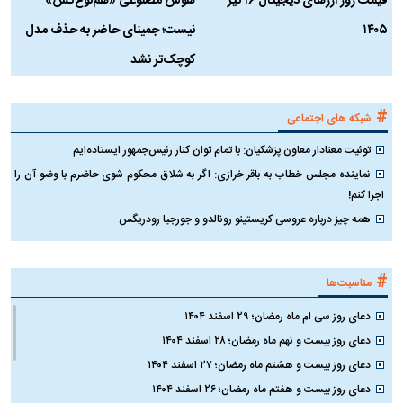
قیمت روز ارز‌های دیجیتال ۱۶ تیر
هوش مصنوعی «هم‌نوع‌کُش»
چ
۱۴۰۵
نیست؛ جمینای حاضر به حذف مدل
ک
کوچک‌تر نشد
#
شبکه های اجتماعی
توئیت معنادار معاون پزشکیان: با تمام توان کنار رئیس‌جمهور ایستاده‌ایم
نماینده مجلس خطاب به باقر خرازی: اگر به شلاق محکوم شوی حاضرم با وضو آن را
اجرا کنم!
همه چیز درباره عروسی کریستینو رونالدو و جورجیا رودریگس
#
مناسبت‌ها
دعای روز سی ام ماه رمضان؛ ۲۹ اسفند ۱۴۰۴
دعای روز بیست و نهم ماه رمضان؛ ۲۸ اسفند ۱۴۰۴
دعای روز بیست و هشتم ماه رمضان؛ ۲۷ اسفند ۱۴۰۴
دعای روز بیست و هفتم ماه رمضان؛ ۲۶ اسفند ۱۴۰۴