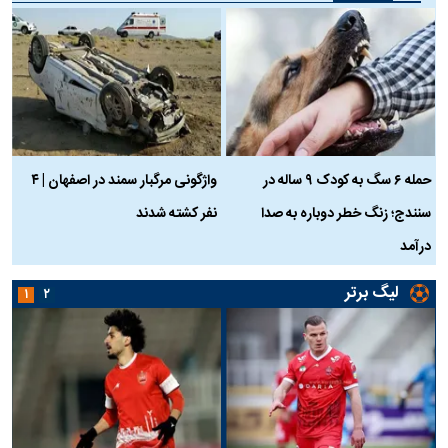
حمله ۶ سگ به کودک ۹ ساله در
واژگونی مرگبار سمند در اصفهان | ۴
ع
سنندج؛ زنگ خطر دوباره به صدا
نفر کشته شدند
ک
درآمد
لیگ برتر
۱
۲