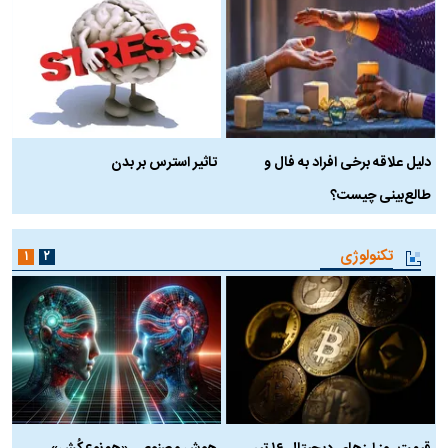
دلیل علاقه برخی افراد به فال و
تاثیر استرس بر بدن
ع
طالع‌بینی چیست؟
آ
تکنولوژی
۱
۲