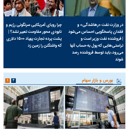
در وزارت نفت «رهاشدگی» و
چرا رویای آمریکایی سرنگونی رژیم و
فقدان پاسخگویی احساس می‌شود
نابودی محور مقاومت تعبیر نشد؟ |
| فروشنده نفت وزیر است و
پشت پرده تجارت پهپاد‌ ۱۵۰۰ دلاری
تراستی‌هایی که پول به حساب آنها
که واشنگتن را زمین زد
می‌رود، باید توسط فروشنده رصد
شوند
بورس و بازار سهام
۱
۲