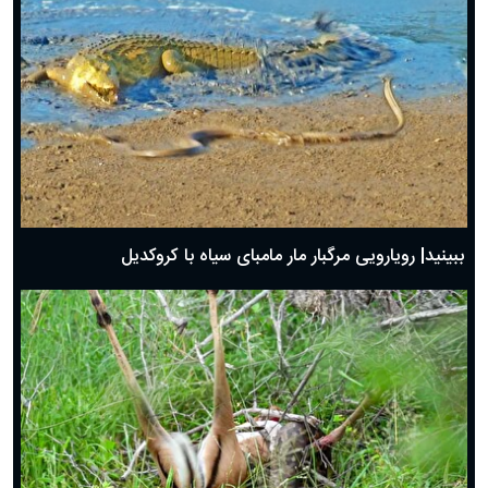
ببینید| رویارویی مرگبار مار مامبای سیاه با کروکدیل