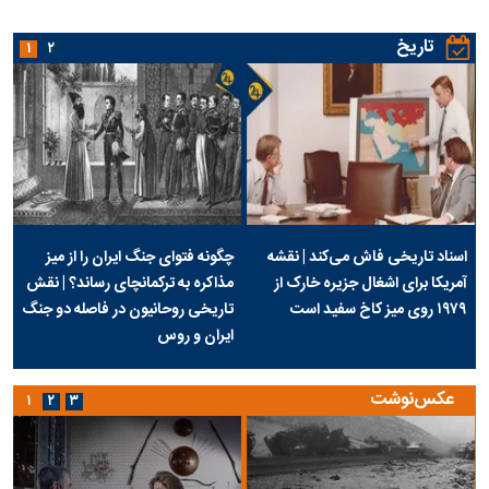
تاریخ
۱
۲
اسناد تاریخی فاش می‌کند | نقشه
چگونه فتوای جنگ ایران را از میز
آمریکا برای اشغال جزیره خارک از
مذاکره به ترکمانچای رساند؟ | نقش
۱۹۷۹ روی میز کاخ سفید است
تاریخی روحانیون در فاصله دو جنگ
ایران و روس
عکس‌نوشت
۱
۲
۳