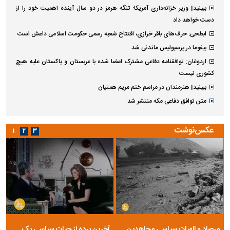
ببینید| وزیر خزانه‌داری آمریکا: تنگه هرمز در دو سال آینده اهمیت خود را از
دست خواهد داد
ابطحی: حرف‌های باقر خرازی، افتتاح شعبه رسمی حکومت اسلامی داعش است
بیفوما در پرسپولیس ماندنی شد
اردوغان: توافقنامه دفاعی مشترک امضا شده با عربستان و پاکستان علیه هیچ
کشوری نیست
ببینید| هنرمندان در مراسم ختم مریم همتیان
متن توافق دفاعی مکه منتشر شد
عکس‌نوشت
۱
۲
۳
مرصاد و الهیات سیاسی مجاهدین
آخرین پرده از حیات سیاسی یک