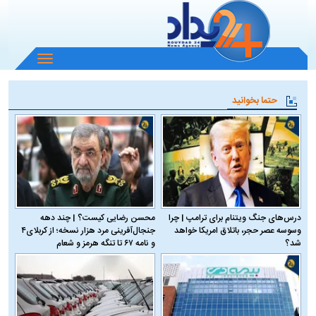
باز
و
بسته
حتما بخوانید
کردن
منو
درس‌های جنگ ویتنام برای ترامپ | چرا
محسن رضایی کیست؟ | چند دهه
وسوسه عصر حجر، باتلاق امریکا خواهد
جنجال‌آفرینی مرد هزار نسخه؛ از کربلای۴
شد؟
و نامه ۶۷ تا تنگه هرمز و شعام