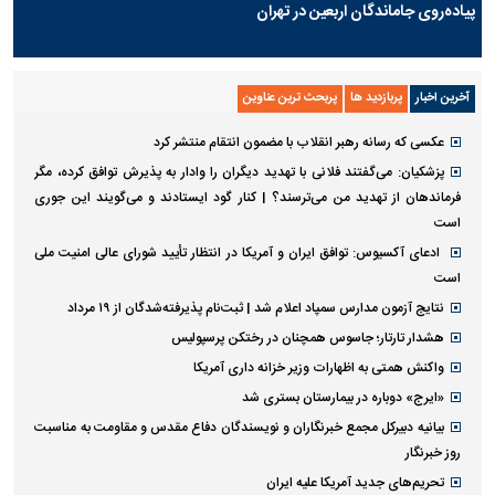
پیاده‌روی جاماندگان اربعین در تهران
آخرین اخبار
پربازدید ها
پربحث ترین عناوین
عکسی که رسانه رهبر انقلاب با مضمون انتقام منتشر کرد
پزشکیان: می‌گفتند فلانی با تهدید دیگران را وادار به پذیرش توافق کرده، مگر
فرماندهان از تهدید من می‌ترسند؟ | کنار گود ایستادند و می‌گویند این جوری
است
ادعای آکسیوس: توافق ایران و آمریکا در انتظار تأیید شورای عالی امنیت ملی
است
نتایج آزمون مدارس سمپاد اعلام شد | ثبت‌نام پذیرفته‌شدگان از ۱۹ مرداد
هشدار تارتار؛ جاسوس همچنان در رختکن پرسپولیس
واکنش همتی به اظهارات وزیر خزانه داری آمریکا
«ایرج» دوباره در بیمارستان بستری شد
بیانیه دبیرکل مجمع خبرنگاران و نویسندگان دفاع مقدس و مقاومت به مناسبت
روز خبرنگار
تحریم‌های جدید آمریکا علیه ایران