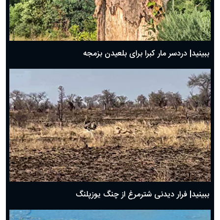
ببینید| دردسر مار کبرا برای بلعیدن بزمجه
ببینید| فرار دیدنی شترمرغ از چنگ یوزپلنگ