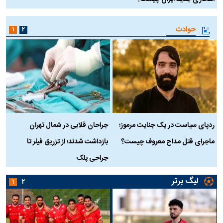
حوادث
۱
۲
ردپای سیاست در یک جنایت مرموز؛
جراحان قلابی در شمال تهران
ماجرای قتل مداح معروف چیست؟
بازداشت شدند؛ از تزریق فیلر تا
س
جراحی پلک
د
لیگ برتر
۱
۲