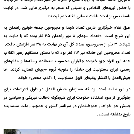
با حضور نیرو‌های انتظامی و امنیتی که منجر به درگیری‌هایی شد، در نهایت
تاسف پس از ایجاد تلفات انسانی غائله ختم گردید».
طبق اعلام خبرگزاری فارس تعداد شهدا و مجروحین جمعه خونین زاهدان به
این شرح است: «تعداد شهدای ۸ مهر زاهدان ۳۵ نفر بوده که با عنایت به
شهادت ۳ نفر از مجروحین، تعداد کل آن در نهایت به ۳۸ نفر افزایش یافت.
تعداد مجروحین این حادثه نیز ۱۹۷ نفر بود که با دستور مستقیم رهبر اتقلاب
همه این افراد جزو خانواده جانبازان محسوب شده‌اند» رسانه‌ها و مقام‌های
رسمی ایران مسئولیت این حادثه را متوجه گروه «جیش العدل» کردند. اما
جیش‌العدل با انتشار بیانیه‌ای قبول مسئولیت را «کذب محض» خواند.
در این بیانیه آمده بود که «سازمان جیش العدل در طول اعتراضات برای
جلوگیری از سوء استفاده حکومت ایران هیچگونه دخالت فیزیکی و سیاسی در
جنبش حق خواهی هموطنانمان در سرتاسر کشور و همچنین ملت ستمدیده
بلوچ نداشته است».