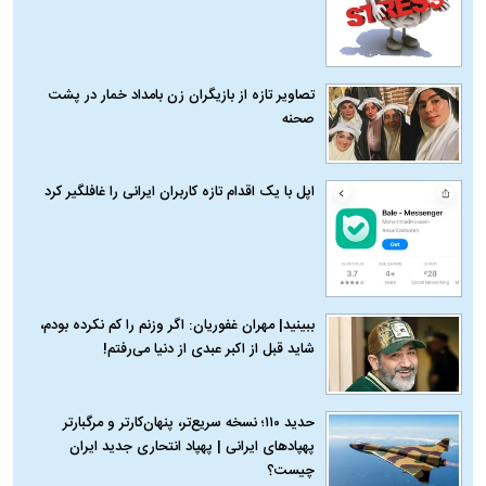
تصاویر تازه از بازیگران زن بامداد خمار در پشت
صحنه
اپل با یک اقدام تازه کاربران ایرانی را غافلگیر کرد
ببینید| مهران غفوریان: اگر وزنم را کم نکرده بودم،
شاید قبل از اکبر عبدی از دنیا می‌رفتم!
حدید ۱۱۰؛ نسخه سریع‌تر، پنهان‌کارتر و مرگبارتر
پهپادهای ایرانی | پهپاد انتحاری جدید ایران
چیست؟