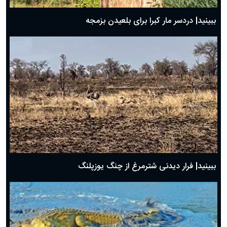
ببینید| دردسر مار کبرا برای بلعیدن بزمجه
ببینید| فرار دیدنی شترمرغ از چنگ یوزپلنگ