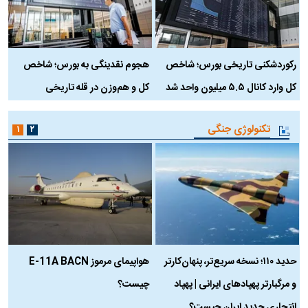
رکوردشکنی تاریخی بورس؛ شاخص
هجوم نقدینگی به بورس؛ شاخص
ب
کل وارد کانال ۵.۵ میلیون واحد شد
کل و هم‌وزن در قله تاریخی
تکنولوژی جنگی
۱
۲
حدید ۱۱۰؛ نسخه سریع‌تر، پنهان‌کارتر
هواپیمای مرموز E-11A BACN
ف
و مرگبارتر پهپادهای ایرانی | پهپاد
چیست؟
م
انتحاری جدید ایران چیست؟