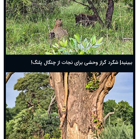
ببینید| شگرد گراز وحشی برای نجات از چنگال پلنگ!