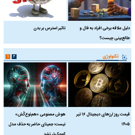
دلیل علاقه برخی افراد به فال و
تاثیر استرس بر بدن
ع
طالع‌بینی چیست؟
آ
تکنولوژی
۱
۲
قیمت روز ارز‌های دیجیتال ۱۶ تیر
هوش مصنوعی «هم‌نوع‌کُش»
چ
۱۴۰۵
نیست؛ جمینای حاضر به حذف مدل
ک
کوچک‌تر نشد