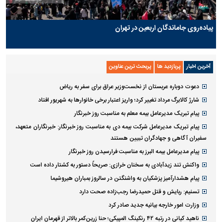
پیاده‌روی جاماندگان اربعین در تهران
آخرین اخبار
پربازدید ها
پربحث ترین عناوین
دعوت دوباره عربستان از نخست‌وزیر عراق برای سفر به ریاض
شارژ کالابرگ مرداد تغییر کرد؛ واریز اعتبار برخی خانوار‌ها به شهریور افتاد
پیام تبریک مدیرعامل بیمه معلم به مناسبت روز خبرنگار
پیام تبریک مدیرعامل شرکت بیمه دی به مناسبت روز خبرنگار: خبرنگاران متعهد،
سفیران آگاهی و جهادگران تبیین هستند
پیام مدیرعامل بیمه البرز به مناسبت فرارسیدن روز خبرنگار
واکنش تند زیدآبادی به سخنان خرازی: صریحاً دستور به کشتار داده است
پیام هشدارآمیز پزشکیان به واشنگتن در سالروز بمباران هیروشیما
تسنیم: ربایش و قتل حمیدرضا رجب‌زاده صحت دارد
وزارت امور خارجه بیانیه جدید صادر کرد
ناهید کیانی در رتبه ۴۲ رنکینگ المپیکی؛ حنا زرین‌کمر بالاتر از قهرمان ایران