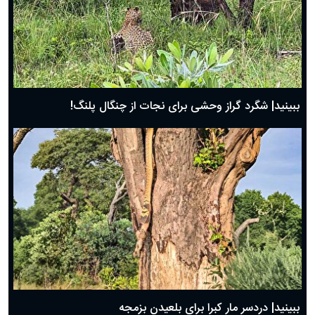
حضرت زینب(س) چگونه از دنیا رفت؟
بهترین پیامک تبریک روز پدر ۱۴۰۴؛ جملات زیبا و صمیمانه
روز پدر ۱۴۰۴ چه روزی است؟
ببینید| جدال دیدنی و نفس گیر مرغ دبیر با شغال
ببینید| شگرد گراز وحشی برای نجات از چنگال پلنگ!