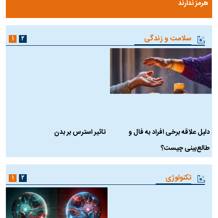
هرمز ندارند
سلامت و زندگی
۱
۲
دلیل علاقه برخی افراد به فال و
تاثیر استرس بر بدن
ع
طالع‌بینی چیست؟
آ
تکنولوژی
۱
۲