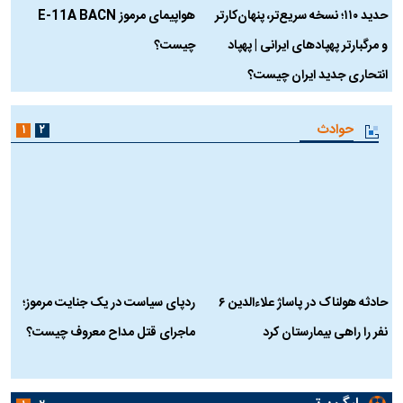
حدید ۱۱۰؛ نسخه سریع‌تر، پنهان‌کارتر
هواپیمای مرموز E-11A BACN
ف
و مرگبارتر پهپادهای ایرانی | پهپاد
چیست؟
م
انتحاری جدید ایران چیست؟
حوادث
۱
۲
حادثه هولناک در پاساژ علاءالدین ۶
ردپای سیاست در یک جنایت مرموز؛
ج
نفر را راهی بیمارستان کرد
ماجرای قتل مداح معروف چیست؟
ب
ج