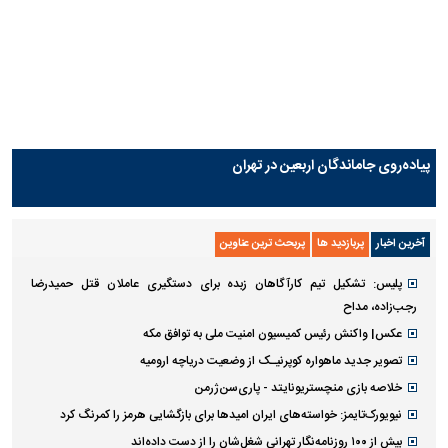
پیاده‌روی جاماندگان اربعین در تهران
آخرین اخبار
پربازدید ها
پربحث ترین عناوین
پلیس: تشکیل تیم کارآگاهان زبده برای دستگیری عاملان قتل حمیدرضا
رجب‌زاده، مداح
عکس| واکنش رئیس کمیسیون امنیت ملی به توافق مکه
تصویر جدید ماهواره کوپرنیـک از وضعیت دریاچه ارومیه
خلاصه بازی منچستریونایتد - پاری‌سن‌ژرمن
نیویورک‌تایمز: خواسته‌های ایران امیدها برای بازگشایی هرمز را کمرنگ کرد
بیش از ۱۰۰ روزنامه‌نگار تهرانی شغل‌شان را از دست داده‌اند