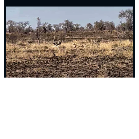
ببینید| دردسر مار کبرا برای بلعیدن بزمجه