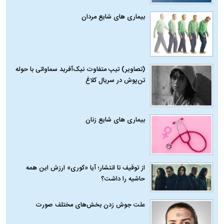
بیماری‌ های شایع مردان
(تصاویر) تیپ متفاوت نیک‌آفرید سماواتی با حوله
تن‌پوش در سریال کلاغ
بیماری‌ های شایع زنان
از توقیف تا انتشار؛ آیا «کوری» ارزش این همه
حاشیه را داشت؟
علت جوش زدن بخش‌های مختلف صورت