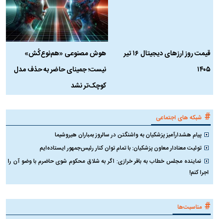
قیمت روز ارز‌های دیجیتال ۱۶ تیر
هوش مصنوعی «هم‌نوع‌کُش»
چ
۱۴۰۵
نیست؛ جمینای حاضر به حذف مدل
ک
کوچک‌تر نشد
#
شبکه های اجتماعی
پیام هشدارآمیز پزشکیان به واشنگتن در سالروز بمباران هیروشیما
توئیت معنادار معاون پزشکیان: با تمام توان کنار رئیس‌جمهور ایستاده‌ایم
نماینده مجلس خطاب به باقر خرازی: اگر به شلاق محکوم شوی حاضرم با وضو آن را
اجرا کنم!
#
مناسبت‌ها