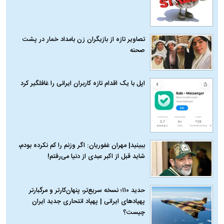
تصاویر تازه از بازیگران زن بامداد خمار در پشت
صحنه
اپل با یک اقدام تازه کاربران ایرانی را غافلگیر کرد
ببینید| مهران غفوریان: اگر وزنم را کم نکرده بودم،
شاید قبل از اکبر عبدی از دنیا می‌رفتم!
حدید ۱۱۰؛ نسخه سریع‌تر، پنهان‌کارتر و مرگبارتر
پهپادهای ایرانی | پهپاد انتحاری جدید ایران
چیست؟