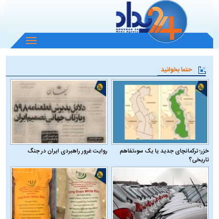
باز
و
بسته
حتما بخوانید
کردن
منو
خزر؛ ترکمانچای جدید یا یک سوءتفاهم
روایت غرور راهبردی ایران در جنگ
تاریخی؟