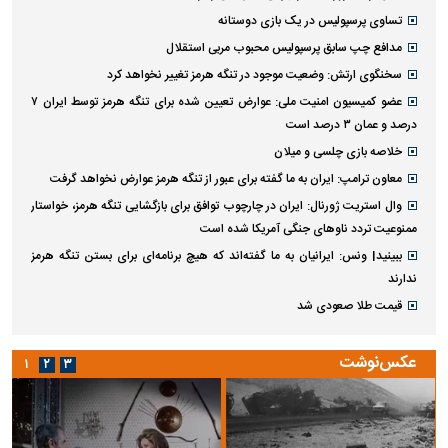
تساوی پرسپولیس در یک بازی دوستانه
مدافع چپ سابق پرسپولیس محبوب مربی استقلال
سخنگوی ارتش: وضعیت موجود در تنگه هرمز تغییر نخواهد کرد
عضو کمیسیون امنیت ملی: عوارض تعیین شده برای تنگه هرمز توسط ایران ۷
درصد و عمان ۳ درصد است
خلاصه بازی چلسی و میلان
معاون ترامپ: ایران به ما گفته برای عبور از تنگه هرمز عوارض نخواهد گرفت
وال استریت ژورنال: ایران در چارچوب توافق برای بازگشایی تنگه هرمز، خواستار
ممنوعیت تردد ناو‌های جنگی آمریکا شده است
ببینید| ونس: ایرانیان به ما گفته‌اند که هیچ برنامه‌ای برای بستن تنگه هرمز
ندارند
قیمت طلا صعودی شد
عکس‌نوشت
۱
۲
۳