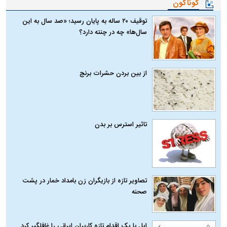
گوناگون
توقیف ۲۰ ساله به پایان رسید؛ «صد سال به این
سال‌ها» چه در چنته دارد؟
از بین بردن حشرات برنج
تاثیر استرس بر بدن
تصاویر تازه از بازیگران زن بامداد خمار در پشت
صحنه
اپل با یک اقدام تازه کاربران ایرانی را غافلگیر کرد