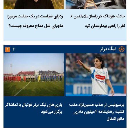
حادثه هولناک در پاساژ علاءالدین ۶
ردپای سیاست در یک جنایت مرموز؛
ج
نفر را راهی بیمارستان کرد
ماجرای قتل مداح معروف چیست؟
ب
ج
لیگ برتر
۱
۲
پرسپولیس از جذب حسین‌نژاد عقب
بازی‌های لیگ برتر فوتبال با تماشاگر
کشید؛ رضایتنامه ۲ میلیون دلاری
برگزار می‌شود
مانع انتقال