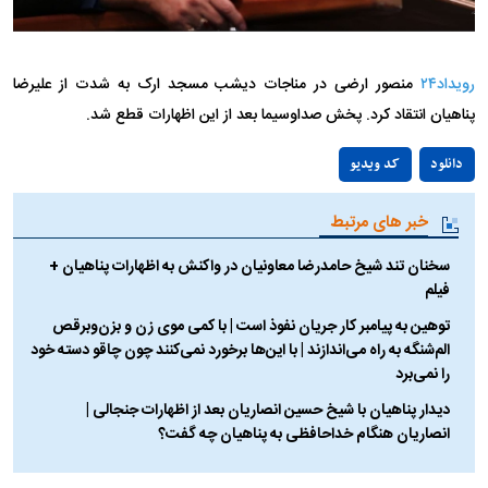
رویداد۲۴
منصور ارضی در مناجات دیشب مسجد ارک به شدت از علیرضا
پناهیان انتقاد کرد. پخش صداوسیما بعد از این اظهارات قطع شد.
Play
دانلود
کد ویدیو
Video
خبر های مرتبط
سخنان تند شیخ حامدرضا معاونیان در واکنش به اظهارات پناهیان +
فیلم
توهین به پیامبر کار جریان نفوذ است | با کمی موی زن و بزن‌و‌برقص
الم‌شنگه‌ به راه می‌اندازند | با این‌ها برخورد نمی‌کنند چون چاقو دسته خود
را نمی‌برد
دیدار پناهیان با شیخ حسین انصاریان بعد از اظهارات جنجالی |
انصاریان هنگام خداحافظی به پناهیان چه گفت؟