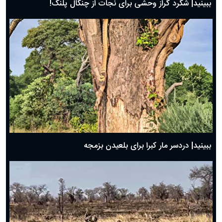
ببینید| شگرد گراز وحشی برای نجات از چنگال پلنگ!
ببینید| دردسر مار کبرا برای بلعیدن بزمجه