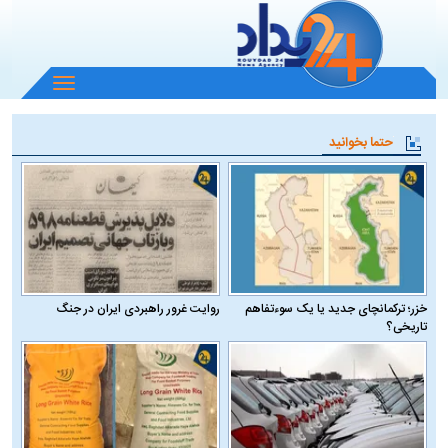
باز
و
بسته
حتما بخوانید
کردن
منو
خزر؛ ترکمانچای جدید یا یک سوءتفاهم
روایت غرور راهبردی ایران در جنگ
تاریخی؟