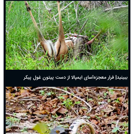
ببینید| فرار معجزه‌آسای ایمپالا از دست پیتون غول پیکر