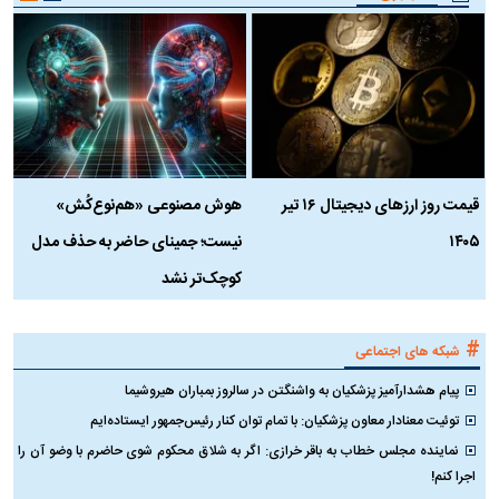
قیمت روز ارز‌های دیجیتال ۱۶ تیر
هوش مصنوعی «هم‌نوع‌کُش»
چ
۱۴۰۵
نیست؛ جمینای حاضر به حذف مدل
ک
کوچک‌تر نشد
#
شبکه های اجتماعی
پیام هشدارآمیز پزشکیان به واشنگتن در سالروز بمباران هیروشیما
توئیت معنادار معاون پزشکیان: با تمام توان کنار رئیس‌جمهور ایستاده‌ایم
نماینده مجلس خطاب به باقر خرازی: اگر به شلاق محکوم شوی حاضرم با وضو آن را
اجرا کنم!