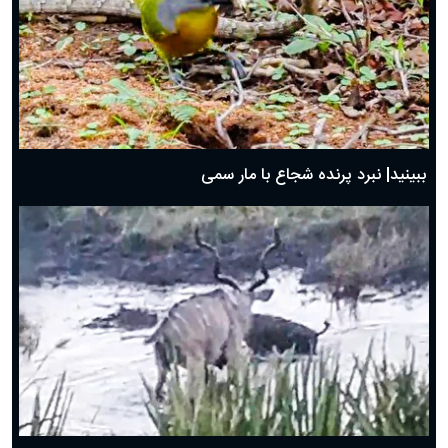
ببینید| نبرد پرنده شجاع با مار سمی