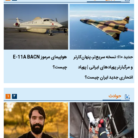
حدید ۱۱۰؛ نسخه سریع‌تر، پنهان‌کارتر
هواپیمای مرموز E-11A BACN
ف
و مرگبارتر پهپادهای ایرانی | پهپاد
چیست؟
م
انتحاری جدید ایران چیست؟
حوادث
۱
۲