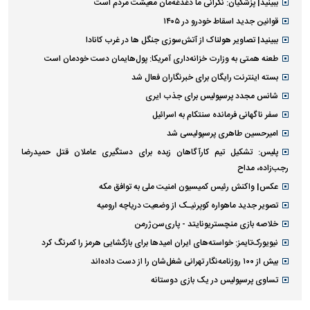
ببینید| پزشکیان: نگرانی ما دغدغه‌مان معیشت مردم است
قوانین جدید اسقاط خودرو در ۱۴۰۵
ببینید| تصاویر هولناک از آتش‌سوزی جنگل ها در غرب کانادا
طعنه همتی به وزارت خزانه‌داری آمریکا: پول‌هایمان دست خودمان است
بسته اینترنت رایگان برای خبرنگاران فعال شد
شانس مجدد پرسپولیس برای جذب ایری
سفر ناگهانی فرمانده سنتکام به اسرائیل
امیرحسین طاهری پرسپولیسی شد
پلیس: تشکیل تیم کارآگاهان زبده برای دستگیری عاملان قتل حمیدرضا
رجب‌زاده، مداح
عکس| واکنش رئیس کمیسیون امنیت ملی به توافق مکه
تصویر جدید ماهواره کوپرنیـک از وضعیت دریاچه ارومیه
خلاصه بازی منچستریونایتد - پاری‌سن‌ژرمن
نیویورک‌تایمز: خواسته‌های ایران امیدها برای بازگشایی هرمز را کمرنگ کرد
بیش از ۱۰۰ روزنامه‌نگار تهرانی شغل‌شان را از دست داده‌اند
تساوی پرسپولیس در یک بازی دوستانه