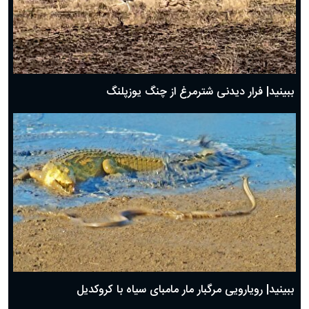
ببینید| فرار دیدنی شترمرغ از چنگ یوزپلنگ
ببینید| رویارویی مرگبار مار مامبای سیاه با کروکدیل