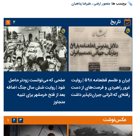
برچسب ها:
منصور ارضی
،
علیرضا پناهیان
تاریخ
۱
۲
ایران و طلسم قطعنامه ۵۹۸ | روایت
صلحی که می‌توانست زودتر حاصل
غرور راهبردی و فرصت‌های از دست
شود | روایت شش سال جنگ اضافه
رفته‌ای که اثراتی جبران‌ناپذیر داشت
بعد از فتح خرمشهر برای تنبیه
متجاوز
عکس‌نوشت
۱
۲
۳