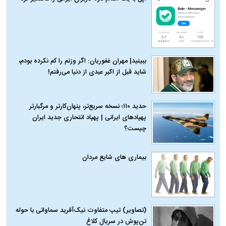
ببینید| مهران غفوریان: اگر وزنم را کم نکرده بودم،
شاید قبل از اکبر عبدی از دنیا می‌رفتم!
حدید ۱۱۰؛ نسخه سریع‌تر، پنهان‌کارتر و مرگبارتر
پهپادهای ایرانی | پهپاد انتحاری جدید ایران
چیست؟
بیماری‌ های شایع مردان
(تصاویر) تیپ متفاوت نیک‌آفرید سماواتی با حوله
تن‌پوش در سریال کلاغ