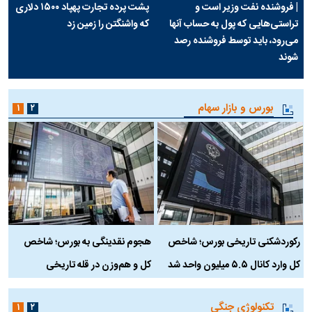
| فروشنده نفت وزیر است و
پشت پرده تجارت پهپاد‌ ۱۵۰۰ دلاری
تراستی‌هایی که پول به حساب آنها
که واشنگتن را زمین زد
می‌رود، باید توسط فروشنده رصد
شوند
بورس و بازار سهام
۱
۲
رکوردشکنی تاریخی بورس؛ شاخص
هجوم نقدینگی به بورس؛ شاخص
ب
کل وارد کانال ۵.۵ میلیون واحد شد
کل و هم‌وزن در قله تاریخی
تکنولوژی جنگی
۱
۲