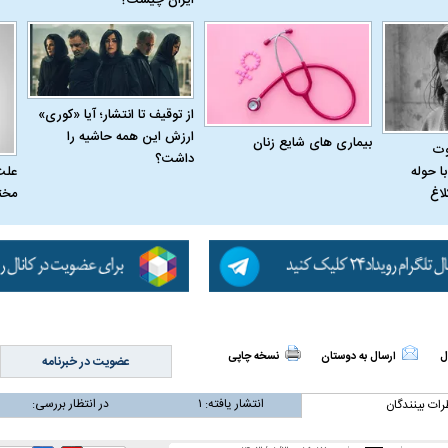
اسی یک سلسله |
ریشه‌های عزاداری ماه محرم در فرهنگ
عزاداری ماه محرم 
ی شاه در ایران
و تاریخ ایران
انجام می‌شد؟
از توقیف تا انتشار؛ آیا «کوری»
ارزش این همه حاشیه را
بیماری‌ های شایع زنان
وت
داشت؟
علت
ا حوله
مخت
لاغ
‌الله هاشمی
ببینید| انتشار تصاویر دیده نشده از رهبر
سخنرانی دیده نشد
طع نامه۵۹۸
انقلاب آیت‌الله سید مجتبی خامنه‌ای
رفسنجانی درباره پ
ل
ارسال به دوستان
نسخه چاپی
عضویت در خبرنامه
انتشار یافته:
۱
در انتظار بررسی:
رات بینندگان