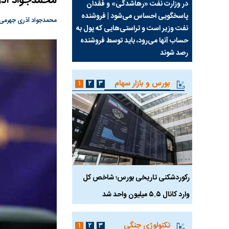
محمدجواد آذر
سیما علیه
در وزارت نفت «رهاشدگی» و فقدان
چرا رویای آمریکایی سرن
پاسخگویی احساس می‌شود | فروشنده
نابودی محور مقاومت تع
محمدجواد آذری جهرمی، 
نفت وزیر است و تراستی‌هایی که پول به
پرد
حساب آنها می‌رود، باید توسط فروشنده
واشنگتن را زمین زد
رصد شوند
بورس و بازار سهام
۱
۲
۳
رکوردشکنی تاریخی بورس؛ شاخص کل
هجوم نقدینگی به بورس
وارد کانال ۵.۵ میلیون واحد شد
هم‌وزن در قله تاریخی
تکنولوژی جنگی
۱
۲
۳