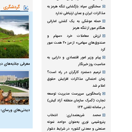
سخنگوی سپاه: بازگشایی تنگه هرمز به
گردشگری
مذاکرات ایران و عمان ارتباطی ندارد
حمله موشکی به یک کشتی اماراتی
هنگام عبور از تنگه هرمز
ارزش معاملات خرد «سهام و
صندوق‌های سهامی» از مرز ۲۰ همت عبور
کرد
پیام وزیر امور اقتصادی و دارایی به
معرفی جاذبه‌های دی
مناسبت روز خبرنگار
ترمیم دستمزد کارگران در راه است؟
زمان احتمالی مذاکرات افزایش حقوق
اعلام شد
پاسخگویی سرپرست مدیریت توسعه
تجارت (گمرک سازمان منطقه آزاد کیش)
در سامانه تلفنی ۱۲۴
دیدنی‌های ورسای؛ 
محمد شریعتمداری: انتخاب
پتروشیمی نوری به‌عنوان «واحد نمونه
صنعتی و معدنی کشور» در شرایط دشوار