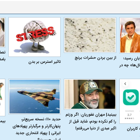
تصاو
از بین بردن حشرات برنج
به پایان رسید؛
بام
تاثیر استرس بر بدن
ل‌ها» چه در
ببینید| مهران غفوریان: اگر وزنم
حدید ۱۱۰؛ نسخه سریع‌تر،
بیم
را کم نکرده بودم، شاید قبل از
پنهان‌کارتر و مرگبارتر پهپادهای
اکبر عبدی از دنیا می‌رفتم!
 کاربران
ایرانی | پهپاد انتحاری جدید
ایران چیست؟