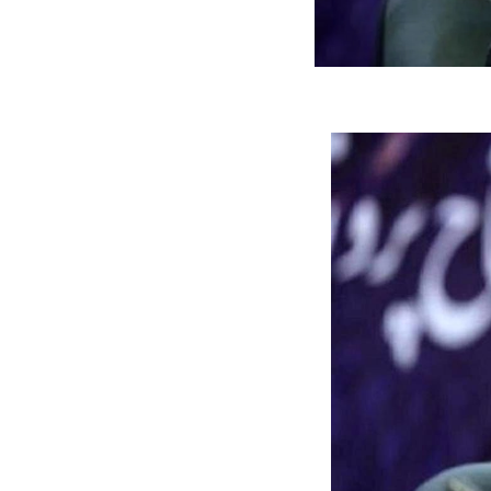
ه سریع‌تر، پنهان‌کارتر و
هواپیمای مرموز E-11A BACN چیست؟
یرانی | پهپاد انتحاری
؟