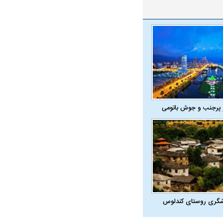
 پرجنب و جوش باتومی
شگری روستای کندلوس