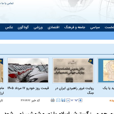
تماس با ما
د
نخست
سیاسی
جامعه و فرهنگ
اقتصادی
ورزشی
گوناگون
عکس
ت
د یا یک
روایت غرور راهبردی ایران در
قیمت روز خودرو ۱۷ مرداد ۱۴۰۵
ماج
جنگ
ارز
یده
کد خبر:
تار
۳۶۷۴۶۲