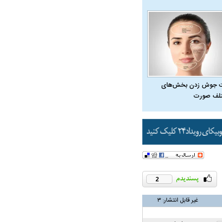
در دوران قاجار چگونه
مردی که سر خم نکرد؟ | غلامرضا تختی و
مرصاد و ال
حکومت پهلوی
 جوش زدن بخش‌های
لف صورت
ه آیت‌الله هاشمی
ذیرش قطع نامه۵۹۸
2
غیر قابل انتشار:
۳