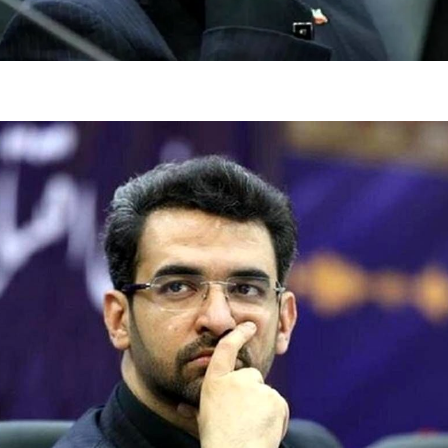
فضاپیمای «استارشیپ» ایلان ماسک
حدید ۱۱۰؛ نسخ
چیست؟
مرگبارتر پهپادهای ا
جدید ایران چیست