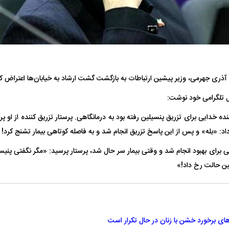
هران بازداشت
حمله ۶ سگ به کودک ۹ ساله در سنندج؛
ردپای سیاست در ی
راحی پلک
زنگ خطر دوباره به صدا درآمد
ماجرای قتل مداح
ذری جهرمی، وزیر پیشین ارتباطات به بازگشت گشت ارشاد به خیابان‌ها اعتراض کر
ل تلگرامی خود نوشت:
 خدایی برای تزریق پنسیلین رفته بود به درمانگاهی. پرستار تزریق کننده از او پرس
د: «بله» و پس از این پاسخ تزریق انجام شد و به فاصله کوتاهی بیمار تشنج کرد!
ل با تماشاگر
رقم نجومی رضایتنامه مدافع موردنظر
دو خرید جدید پرس
 برای بهبود انجام شد و وقتی بیمار سر حال شد، پرستار پرسید: «مگر نگفتی پنیسی
پرسپولیس لو رفت
امضای قرارداد امر
ین حالت رخ داد!»
ای برخورد خشن با زنان در حال تکرار است