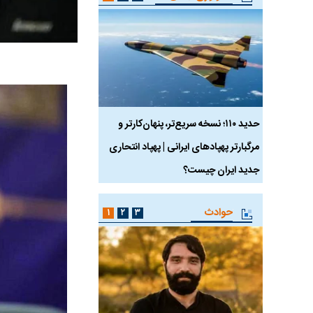
 ماسک
حدید ۱۱۰؛ نسخه سریع‌تر، پنهان‌کارتر و
هواپیمای مرموز E-11A BACN چیست؟
مرگبارتر پهپادهای ایرانی | پهپاد انتحاری
جدید ایران چیست؟
حوادث
۱
۲
۳