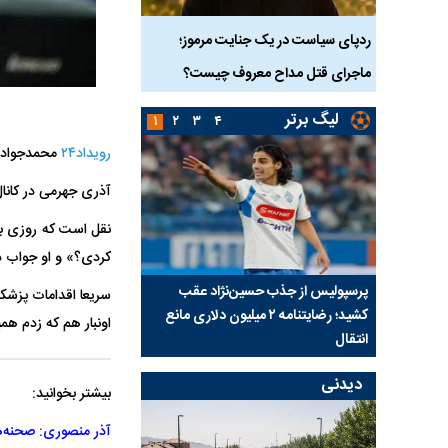
دک ۹ ساله در سنندج؛
ردپای سیاست در یک جنایت مرموز؛
جراحان قلابی در شمال ت
ماجرای قتل مداح معروف چیست؟
شدند؛ از تزریق فیلر تا ج
لیگ برتر
۱
۲
۳
۴
رویداد۲۴
محمدجواد آ
آذری جهرمی در کانا
نقل است که روزی بنده
کردی؟» و او جواب دا
ی شد؛
پرسپولیس از جذب حسین‌نژاد عقب
بازی‌های لیگ برتر فوتبا
سریعا اقدامات پزشکی
کشید؛ رضایتنامه ۲ میلیون دلاری مانع
برگزار می‌شود
اونبار هم که زدم هم
انتقال
دیدنی
بیشتر بخوانید:
آذر منصوری: صحنه‌ه