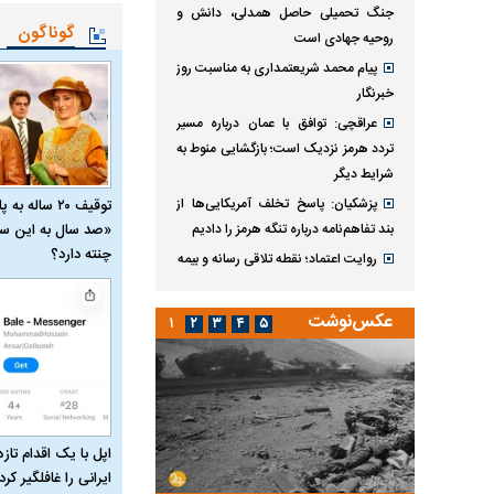
جنگ تحمیلی حاصل همدلی، دانش و
گوناگون
روحیه جهادی است
پیام محمد شریعتمداری به مناسبت روز
خبرنگار
عراقچی: توافق با عمان درباره مسیر
تردد هرمز نزدیک است؛ بازگشایی منوط به
شرایط دیگر
پزشکیان: پاسخ تخلف آمریکایی‌ها از
توقیف ۲۰ ساله 
بند تفاهم‌نامه درباره تنگه هرمز را دادیم
«صد سال به این سا
چنته دارد؟
روایت اعتماد؛ نقطه تلاقی رسانه و بیمه
عکس‌نوشت
۱
۲
۳
۴
۵
اپل با یک اقدام تازه
ایرانی را غافلگیر کرد