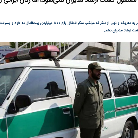
شمول گشت ارشاد مدیران نمی‌شود، اما زنان ایرانی را
گونی رژیم و
مطالعه رفتار هیستریک صدا و سیما علیه
در وزارت نفت «ر
بیر نشد؟ | پشت
کمپین نه به اعدام
پاسخگویی احساس 
دیدیم که رئیس ستاد امر به معروف و نهی از منکر که مرتکب منکر انتقال باغ ۰۰
ه تجارت پهپاد‌ ۱۵۰۰ دلاری که
نفت وزیر است و ت
ت ارشاد مدیران نشد.
حساب آنها می‌رود
رصد شوند
به بورس
پرواز ۱۰۰ هزار واحدی شاخص کل بورس
بورس تهران رکور