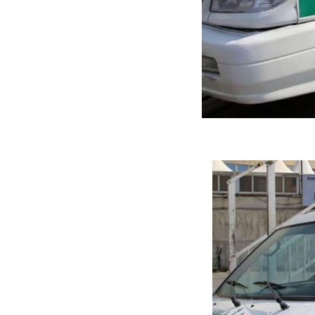
ه سریع‌تر، پنهان‌کارتر و
هواپیمای مرموز E-11A BACN چیست؟
یرانی | پهپاد انتحاری
؟