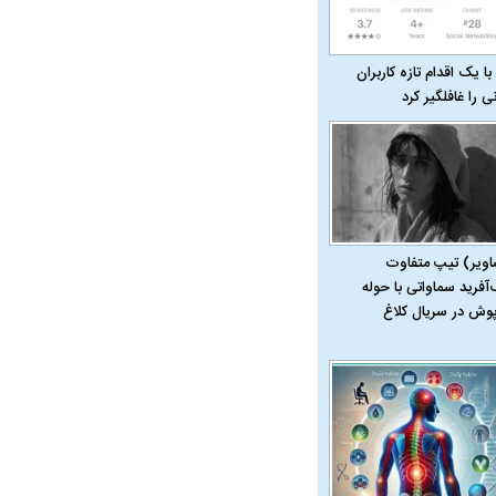
با یک اقدام تازه کاربران
نی را غافلگیر کرد
ت سینا حجازی درباره
د
اویر) تیپ متفاوت
‌آفرید سماواتی با حوله
پوش در سریال کلاغ
راد به فال و طالع‌بینی
تاثیر استرس بر بدن