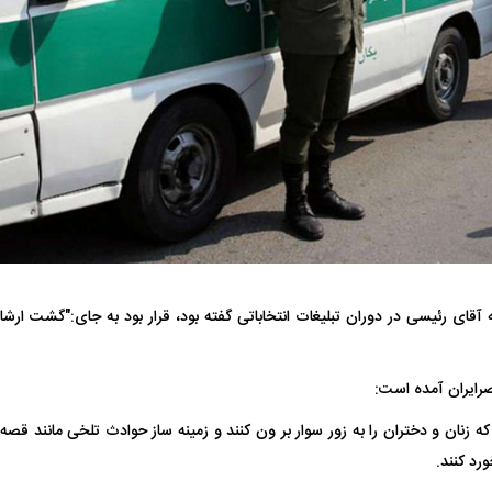
 ناشناس که
مرگ دلخراش دختر ۱۸ ساله بر اثر برق
گرفتگی
کشته شدند
لال منتفی شد؛
ابهام بزرگ درباره قرارداد یاسر آسانی؛
پرسپولیس در انتظ
آقای رئیسی در دوران تبلیغات انتخاباتی گفته بود، قرار بود به جای:"گشت ارش
انتخاب تیم جدید
اولین چالش حقوقی استقلال
پیش از شروع لیگ
صرایران آمده است:
 که زنان و دختران را به زور سوار بر ون کنند و زمینه ساز حوادث تلخی مانند قصه
رد کنند.