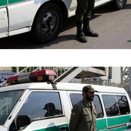
فضاپیمای «استارشیپ» ایلان ماسک
حدید ۱۱۰؛ نسخ
چیست؟
مرگبارتر پهپادهای ا
جدید ایران چیست