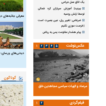
یک اتاق عمل جراحی
ببینید| آموزش سربازان کره شمالی
توسط ارتش روسیه
معرفی جاذبه‌های دی
ضرغامی: تغییر ریل، عین بصیرت است
| فرصت سوزی نکنیم
پیام هشدار مقاومت یمن به ریاض
عکس‌نوشت
۱
۲
۳
۴
۵
دیدنی‌های ورسای؛ 
گوناگون
ضا تختی و
مرصاد و الهیات سیاسی مجاهدین خلق
آخرین پرده از حیات سی
روایتی از آخرین مصاحبه‌
فیلم‌گردی
۱
۲