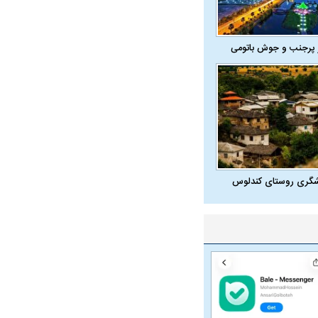
 پرجنب و جوش باتومی
شگری روستای کندلوس
در دوران قاجار چگونه
مردی که سر خم نکرد؟ | غلامرضا تختی و
مرصاد و ال
حکومت پهلوی