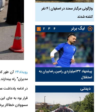
ساله بر اثر برق
واژگونی مرگبار سمند در اصفهان | ۴ نفر
عکس| ماجرای کشف جسد
کشته شدند
توسط حیوانات خورده شد
لیگ برتر
۱
۲
۳
۴
کلیدی
پیشنهاد ۱۳۲میلیاردی رامین رضاییان به
بازگشت اندونگ به استق
رویداد۲۴
آن طور که 
استقلال
هافبک گابنی در آستانه 
مدیران" راه بیندازند.
دیدنی
در ادامه یادداشت ع
قرار بود به جای این
مسوولان خطاکار برخو