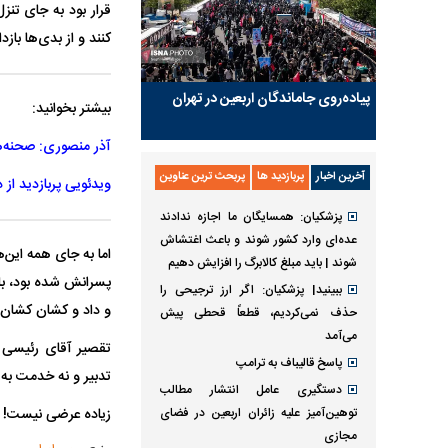
قرار بود به جای تنز
کنند و از بدی‌ها بازدار
پیاده‌روی جاماندگان اربعین در تهران
بیشتر بخوانید:
آذر منصوری: صحنه‌ه
آخرین اخبار
پربازدید ها
پربحث ترین عناوین
ویدئویی پربازدید از
پزشکیان: همسایگان ما اجازه ندادند
عده‌ای وارد کشور شوند و باعث اغتشاش
شوند | باید مبلغ کالابرگ را افزایش دهیم
پسرانش شده بود، با 
ببینید| پزشکیان: اگر ارز ترجیحی را
و داد و کشان کشان 
حذف نمی‌کردیم، قطعاً قحطی پیش
می‌آمد
تقصیر آقای رئیسی ن
پاسخ قالیباف به ترامپ
تدبیر و نه خدمت به ن
دستگیری عامل انتشار مطالب
توهین‌آمیز علیه زائران اربعین در فضای
زیاده عرضی نیست!
مجازی