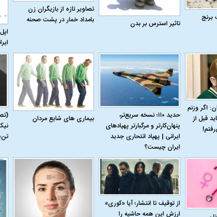
تصاویر تازه از بازیگران زن
 برنج
بامداد خمار در پشت صحنه
تاثیر استرس بر بدن
اپل 
ایرا
 حجازی درباره
ببینید| انیمیشن لگویی حمله به کویت با
ببینید| نظر متفاو
جنگنده اف-۵
گوگوش خبرساز ش
ن: اگر وزنم
حدید ۱۱۰؛ نسخه سریع‌تر،
(تص
بیماری‌ های شایع مردان
ید قبل از
پنهان‌کارتر و مرگبارتر پهپادهای
نیک
رفتم!
ایرانی | پهپاد انتحاری جدید
تن‌
ایران چیست؟
از توقیف تا انتشار؛ آیا «کوری»
علت تنگی نفس و راه های درمان آن
دلیل علاقه برخی اف
ارزش این همه حاشیه را