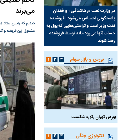
کاظم صدیقی م
می‌برند
سیما علیه
در وزارت نفت «رهاشدگی» و فقدان
چرا رویای آمریکایی سرن
پاسخگویی احساس می‌شود | فروشنده
نابودی محور مقاومت تع
نفت وزیر است و تراستی‌هایی که پول به
پرد
مشمول این فریضه و گش
حساب آنها می‌رود، باید توسط فروشنده
واشنگتن را زمین زد
رصد شوند
بورس و بازار سهام
۱
۲
۳
بورس تهران رکورد شکست
سیگنال مثبت دیپلماسی 
تکنولوژی جنگی
۱
۲
۳