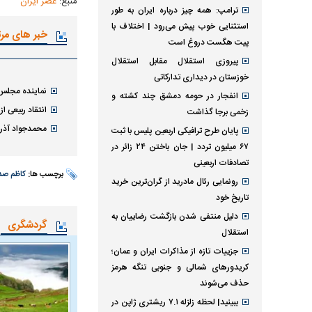
منبع:
عصر ایران
ترامپ: همه چیز درباره ایران به طور
استثنایی خوب پیش می‌رود | اختلاف با
خبر های مر
پیت هگست دروغ است
پیروزی استقلال مقابل استقلال
خوزستان در دیداری تدارکاتی
نماینده مجلس:
انفجار در حومه دمشق چند کشته و
انتقاد ربیعی 
زخمی برجا گذاشت
محمدجواد آذری
پایان طرح ترافیکی اربعین پلیس با ثبت
۶۷ میلیون تردد | جان باختن ۲۴ زائر در
تصادفات اربعینی
برچسب ها:
کاظم صد
رونمایی رئال مادرید از گران‌ترین خرید
تاریخ خود
دلیل منتفی شدن بازگشت رضاییان به
گردشگری
استقلال
جزییات تازه از مذاکرات ایران و عمان؛
کریدورهای شمالی و جنوبی تنگه هرمز
حذف می‌شوند
ببینید| لحظه زلزله ۷.۱ ریشتری ژاپن در