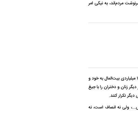
نوشت مردم‌اند، به نیکی امر
اما به جای همه این‌ها، دیدیم که رئیس ستاد امر به معروف و نهی از منکر که مرتکب منکر انتقال باغ ۱۰۰۰ میلیاردی بیت‌المال به خود و
گر زنان و دختران را با جیغ
گر تکرار کنند.
...، ولی نه انصاف است، نه