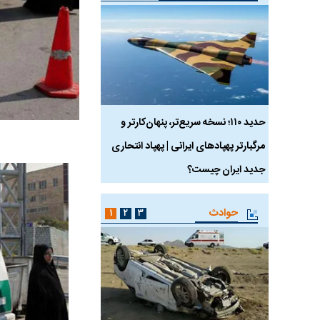
 ماسک
حدید ۱۱۰؛ نسخه سریع‌تر، پنهان‌کارتر و
هواپیمای مرموز E-11A BACN چیست؟
مرگبارتر پهپادهای ایرانی | پهپاد انتحاری
جدید ایران چیست؟
حوادث
۱
۲
۳