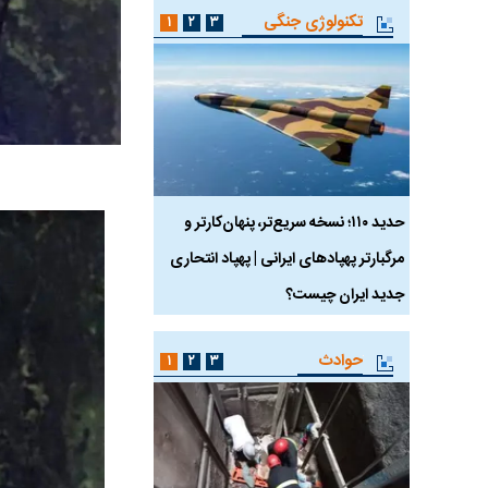
تکنولوژی جنگی
۱
۲
۳
 ماسک
حدید ۱۱۰؛ نسخه سریع‌تر، پنهان‌کارتر و
هواپیمای مرموز E-11A BACN چیست؟
مرگبارتر پهپادهای ایرانی | پهپاد انتحاری
جدید ایران چیست؟
حوادث
۱
۲
۳