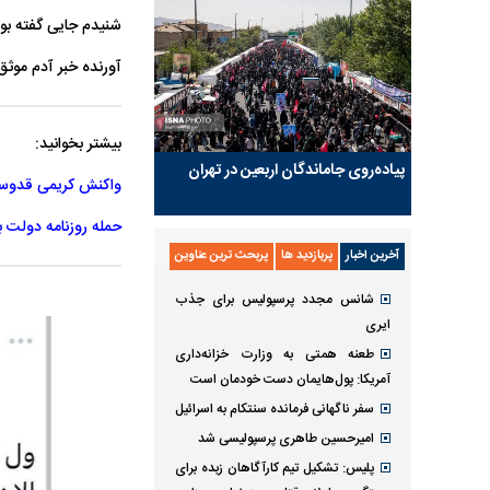
‌شنیدم جایی گفته بو
آورنده خبر آدم موث
بیشتر بخوانید:
پیاده‌روی جاماندگان اربعین در تهران
واکنش کریمی قدوسی به جنجال‌
حمله روزنامه دولت ب
آخرین اخبار
پربازدید ها
پربحث ترین عناوین
شانس مجدد پرسپولیس برای جذب
ایری
طعنه همتی به وزارت خزانه‌داری
آمریکا: پول‌هایمان دست خودمان است
سفر ناگهانی فرمانده سنتکام به اسرائیل
امیرحسین طاهری پرسپولیسی شد
پلیس: تشکیل تیم کارآگاهان زبده برای