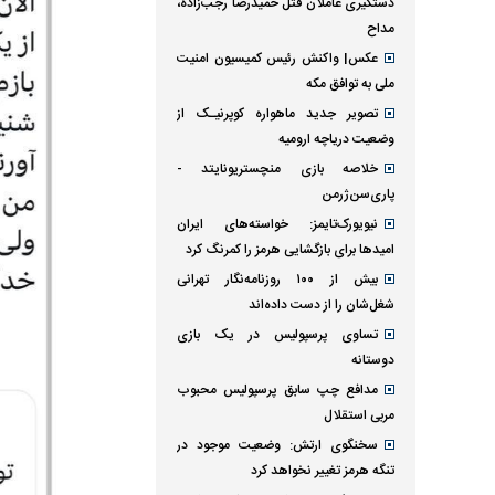
دستگیری عاملان قتل حمیدرضا رجب‌زاده،
مداح
عکس| واکنش رئیس کمیسیون امنیت
ملی به توافق مکه
تصویر جدید ماهواره کوپرنیـک از
وضعیت دریاچه ارومیه
خلاصه بازی منچستریونایتد -
پاری‌سن‌ژرمن
نیویورک‌تایمز: خواسته‌های ایران
امیدها برای بازگشایی هرمز را کمرنگ کرد
بیش از ۱۰۰ روزنامه‌نگار تهرانی
شغل‌شان را از دست داده‌اند
تساوی پرسپولیس در یک بازی
دوستانه
مدافع چپ سابق پرسپولیس محبوب
مربی استقلال
سخنگوی ارتش: وضعیت موجود در
تنگه هرمز تغییر نخواهد کرد