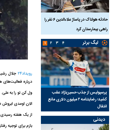
بازداشت
حادثه هولناک در پاساژ علاءالدین ۶ نفر را
ردپای سیاست در یک جنا
پلک
راهی بیمارستان کرد
ماجرای قتل مداح معر
لیگ برتر
۱
۲
۳
۴
رویداد۲۴
جلال رشید
درباره فعالیت‌های 
ی شد؛
پرسپولیس از جذب حسین‌نژاد عقب
بازی‌های لیگ برتر فوتبا
ول کن تو را به علی.
کشید؛ رضایتنامه ۲ میلیون دلاری مانع
برگزار می‌شود
‌الان اومدی ابروش 
انتقال
‌از یک هفته رسیدی 
دیدنی
‌بازم برای توجیه رفت