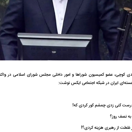
یت مرموز؛
جراحان قلابی در شمال تهران بازداشت
وف چیست؟
شدند؛ از تزریق فیلر تا جراحی پلک
راهی بیمارستان کر
ی کوچی، عضو کمیسیون شورا‌ها و امور داخلی مجلس شورای اسلامی در واک
هسته‌ای ایران در شبکه اجتماعی ایکس نوشت:
ل با تماشاگر
رقم نجومی رضایتنامه مدافع موردنظر
دو خرید جدید پرس
پرسپولیس لو رفت
امضای قرارداد امر
درست کنی زدی چمشم کور کردی که!
به نصف روز؟
ار غلطت از رهبری هزینه کردی؟!