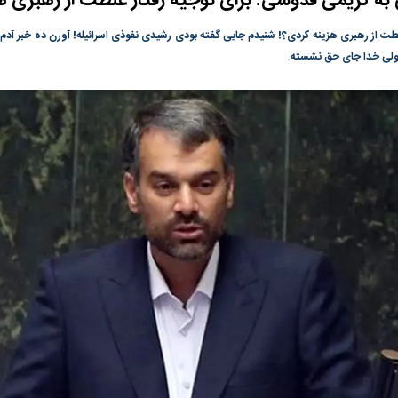
ه کریمی قدوسی: برای توجیه رفتار غلطت از رهبری ه
گونی رژیم و
مطالعه رفتار هیستریک صدا و سیما علیه
در وزارت نفت «ر
 غلطت از رهبری هزینه کردی؟! شنیدم جایی گفته بودی رشیدی نفوذی اسرائیله! آورن ده خبر آدم
بیر نشد؟ | پشت
کمپین نه به اعدام
پاسخگویی احساس 
 ولی خدا جای حق نشسته.
ه تجارت پهپاد‌ ۱۵۰۰ دلاری که
نفت وزیر است و ت
حساب آنها می‌رود
رصد شوند
؛ شاخص کل و
بورس تهران رکورد شکست
رکوردشکنی تاریخ
وارد کانال ۵.۵ میلیون واحد شد