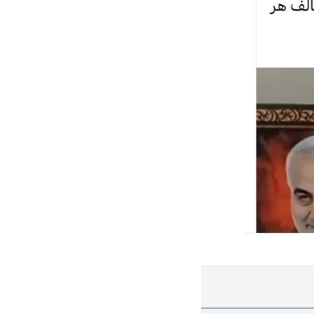
در دوران قاجار چگونه
مردی که سر خم نکرد؟ | غلامرضا تختی و
مرصاد و ال
حکومت پهلوی