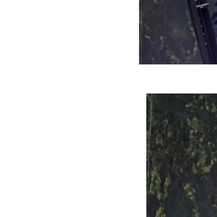
ه سریع‌تر، پنهان‌کارتر و
هواپیمای مرموز E-11A BACN چیست؟
یرانی | پهپاد انتحاری
؟