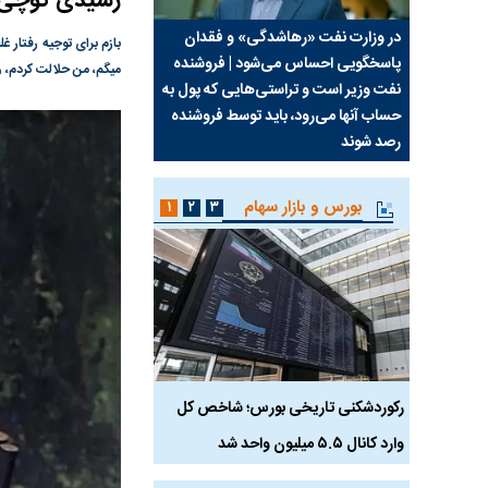
رشیدی کوچی ب
سیما علیه
در وزارت نفت «رهاشدگی» و فقدان
چرا رویای آمریکایی سرن
‌بازم برای توجیه رفتار
پاسخگویی احساس می‌شود | فروشنده
نابودی محور مقاومت تع
میگم، من حلالت کردم،
نفت وزیر است و تراستی‌هایی که پول به
پرد
حساب آنها می‌رود، باید توسط فروشنده
واشنگتن را زمین زد
رصد شوند
بورس و بازار سهام
۱
۲
۳
رکوردشکنی تاریخی بورس؛ شاخص کل
هجوم نقدینگی به بورس
وارد کانال ۵.۵ میلیون واحد شد
هم‌وزن در قله تاریخی