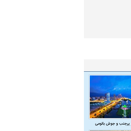
ار نیوزلندی از داخل
وست!
راد به فال و طالع‌بینی
تاثیر استرس بر بدن
 پرجنب و جوش باتومی