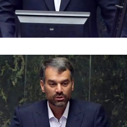
فضاپیمای «استارشیپ» ایلان ماسک
حدید ۱۱۰؛ نسخ
چیست؟
مرگبارتر پهپادهای ا
جدید ایران چیست