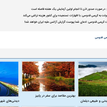
در صورت صدور اذن تا انجام اولین آزمایش یک هفته فاصله است
دولت به کریمی قدوسی: با اظهارات نسنجیده برای کشور هزینه تراشی می‌کند
 کریمی قدوسی: ادعای شما پیوست گزارش آژانس علیه ایران خواهد شد!
وزلندی از داخل
ببینید| ونس: ایرانیان به ما گفته‌اند که
ببینید| زن سیاستمد
هیچ برنامه‌ای برای بستن تنگه هرمز
حمام به جلسه پی
ندارند
یمی قدوسی
علت تنگی نفس و راه های درمان آن
دلیل علاقه برخی اف
بهترین مقاصد برای سفر در پاییز
دنی و طبیعی دیلمان
دیدنی‌های شهر
چیست؟