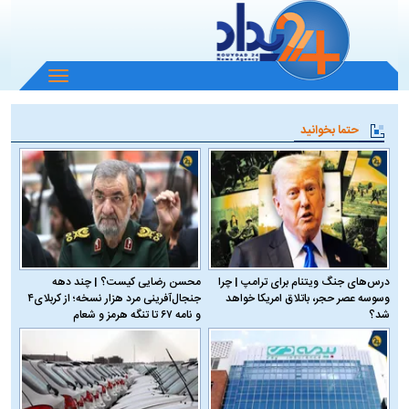
باز
و
بسته
حتما بخوانید
کردن
منو
درس‌های جنگ ویتنام برای ترامپ | چرا
محسن رضایی کیست؟ | چند دهه
وسوسه عصر حجر، باتلاق امریکا خواهد
جنجال‌آفرینی مرد هزار نسخه؛ از کربلای۴
شد؟
و نامه ۶۷ تا تنگه هرمز و شعام