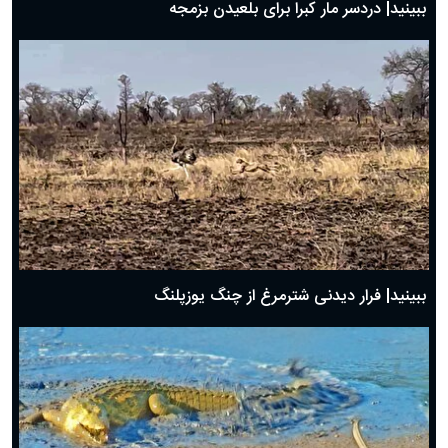
ببینید| دردسر مار کبرا برای بلعیدن بزمجه
ببینید| فرار دیدنی شترمرغ از چنگ یوزپلنگ