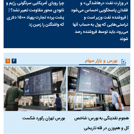
در وزارت نفت «رهاشدگی» و
چرا رویای آمریکایی سرنگونی رژیم و
فقدان پاسخگویی احساس می‌شود
نابودی محور مقاومت تعبیر نشد؟ |
| فروشنده نفت وزیر است و
پشت پرده تجارت پهپاد‌ ۱۵۰۰ دلاری
تراستی‌هایی که پول به حساب آنها
که واشنگتن را زمین زد
می‌رود، باید توسط فروشنده رصد
شوند
بورس و بازار سهام
۱
۲
هجوم نقدینگی به بورس؛ شاخص
بورس تهران رکورد شکست
س
کل و هم‌وزن در قله تاریخی