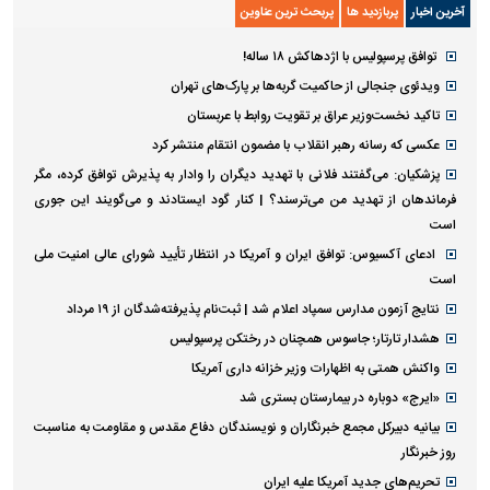
آخرین اخبار
پربازدید ها
پربحث ترین عناوین
توافق پرسپولیس با اژدهاکش ۱۸ ساله!
ویدئوی جنجالی از حاکمیت گربه‌ها بر پارک‌های تهران
تاکید نخست‌وزیر عراق بر تقویت روابط با عربستان
عکسی که رسانه رهبر انقلاب با مضمون انتقام منتشر کرد
پزشکیان: می‌گفتند فلانی با تهدید دیگران را وادار به پذیرش توافق کرده، مگر
فرماندهان از تهدید من می‌ترسند؟ | کنار گود ایستادند و می‌گویند این جوری
است
ادعای آکسیوس: توافق ایران و آمریکا در انتظار تأیید شورای عالی امنیت ملی
است
نتایج آزمون مدارس سمپاد اعلام شد | ثبت‌نام پذیرفته‌شدگان از ۱۹ مرداد
هشدار تارتار؛ جاسوس همچنان در رختکن پرسپولیس
واکنش همتی به اظهارات وزیر خزانه داری آمریکا
«ایرج» دوباره در بیمارستان بستری شد
بیانیه دبیرکل مجمع خبرنگاران و نویسندگان دفاع مقدس و مقاومت به مناسبت
روز خبرنگار
تحریم‌های جدید آمریکا علیه ایران