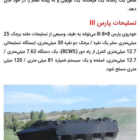
شامل یک راننده، یک فرمانده، یک توپچی و نه پیاده نظام را در خود جای
دهد.
تسلیحات پارس III
خودروی پارس III 8×8 می‌تواند به طیف وسیعی از تسلیحات مانند برجک 25
میلی‌متری سابر یک نفره / برجک دو نفره 30 میلی‌متری، ایستگاه تسلیحاتی
12.7 میلی‌متری کنترل از راه دور (RCWS)، یک دستگاه 7.62 میلی‌متری /
12.7 میلی‌متری، اسلحه و یک سیستم خمپاره 81 میلی متری / 120 میلی
متری مسلح شود.