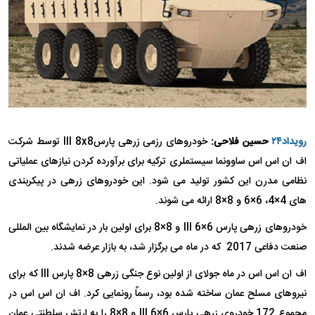
رویداد۲۴
حسین فلاحی:
خودروهای رزمی زرهی پارسIII 8x8 توسط شرکت
اف ان اس اس ساوونما سیستملری ترکیه برای برآورده کردن نیازهای عملیاتی
نظامی مدرن این کشور تولید می شود. این خودروهای زرهی در پیکربندی
های 4×4، 6×6 و 8×8 ارائه می شوند.
خودروهای زرهی پارس III 6×6 و 8×8 برای اولین بار در نمایشگاه بین المللی
صنعت دفاعی 2017 که در ماه می برگزار شد، به بازار عرضه شدند.
اف ان اس اس در ماه جولای از اولین نوع جنگی زرهی 8×8 پارس III که برای
نیروهای مسلح عمان ساخته شده بود، رسماً رونمایی کرد. اف ان اس اس در
مجموع 172 خودروی زرهی پارس III 6×6 و 8×8 را به ارتش سلطنتی عمان