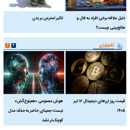
دلیل علاقه برخی افراد به فال و
تاثیر استرس بر بدن
ع
طالع‌بینی چیست؟
آ
تکنولوژی
۱
۲
قیمت روز ارز‌های دیجیتال ۱۶ تیر
هوش مصنوعی «هم‌نوع‌کُش»
چ
۱۴۰۵
نیست؛ جمینای حاضر به حذف مدل
ک
کوچک‌تر نشد