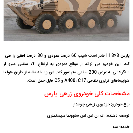
پارس III 8×8 قادر است شیب 60 درصد عمودی و 30 درصد افقی را طی
کند. این خودرو می تواند از موانع عمودی به ارتفاع 70 سانتی مترو از
سنگرهایی به عرض 200 سانتی متر عبور کند. این وسیله نقلیه از طریق هوا با
هواپیماهای ترابری نظامی A400، C17 و C5 قابل حمل است.
مشخصات کلی خودروی زرهی پارس
نوع خودرو: خودروی زرهی چرخدار
توسعه دهنده: اف ان اس اس ساوونما سیستملری
خدمه: سه