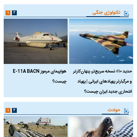
تکنولوژی جنگی
۱
۲
حدید ۱۱۰؛ نسخه سریع‌تر، پنهان‌کارتر
هواپیمای مرموز E-11A BACN
ف
و مرگبارتر پهپادهای ایرانی | پهپاد
چیست؟
م
انتحاری جدید ایران چیست؟
حوادث
۱
۲