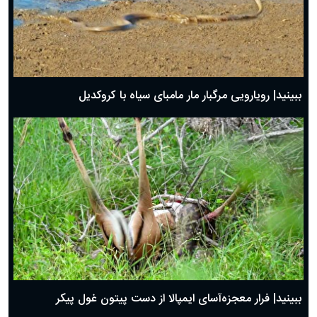
ببینید| رویارویی مرگبار مار مامبای سیاه با کروکدیل
ببینید| فرار معجزه‌آسای ایمپالا از دست پیتون غول پیکر