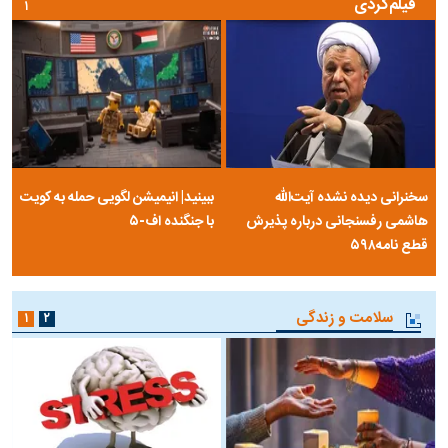
فیلم‌گردی
۱
سخنرانی دیده نشده آیت‌الله
ببینید| انیمیشن لگویی حمله به کویت
هاشمی رفسنجانی درباره پذیرش
با جنگنده اف-۵
قطع نامه۵۹۸
سلامت و زندگی
۱
۲