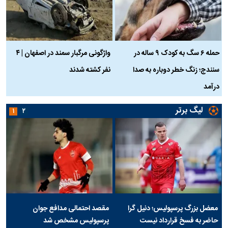
حمله ۶ سگ به کودک ۹ ساله در
واژگونی مرگبار سمند در اصفهان | ۴
ع
سنندج؛ زنگ خطر دوباره به صدا
نفر کشته شدند
ک
درآمد
لیگ برتر
۱
۲
معضل بزرگ پرسپولیس؛ دنیل گرا
مقصد احتمالی مدافع جوان
حاضر به فسخ قرارداد نیست
پرسپولیس مشخص شد