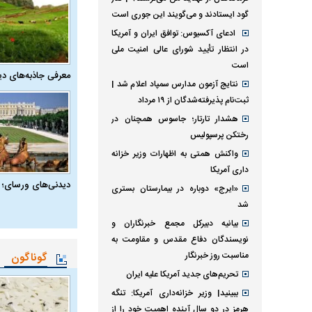
گود ایستادند و می‌گویند این جوری است
ادعای آکسیوس: توافق ایران و آمریکا
در انتظار تأیید شورای عالی امنیت ملی
است
معرفی جاذبه‌های دی
نتایج آزمون مدارس سمپاد اعلام شد |
ثبت‌نام پذیرفته‌شدگان از ۱۹ مرداد
هشدار تارتار؛ جاسوس همچنان در
رختکن پرسپولیس
واکنش همتی به اظهارات وزیر خزانه
داری آمریکا
دیدنی‌های ورسای؛ 
«ایرج» دوباره در بیمارستان بستری
شد
بیانیه دبیرکل مجمع خبرنگاران و
نویسندگان دفاع مقدس و مقاومت به
مناسبت روز خبرنگار
گوناگون
تحریم‌های جدید آمریکا علیه ایران
ببینید| وزیر خزانه‌داری آمریکا: تنگه
هرمز در دو سال آینده اهمیت خود را از