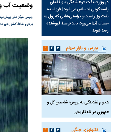
سیما علیه
در وزارت نفت «رهاشدگی» و فقدان
چرا رویای آمریکایی سرن
وضعیت آب و ه
پاسخگویی احساس می‌شود | فروشنده
نابودی محور مقاومت تع
نفت وزیر است و تراستی‌هایی که پول به
پرد
رئیس مرکز ملی پیش‌بین
حساب آنها می‌رود، باید توسط فروشنده
واشنگتن را زمین زد
برخی نقاط کشور خبر داد
رصد شوند
بورس و بازار سهام
۱
۲
۳
رس
هجوم نقدینگی به بورس؛ شاخص کل و
بورس تهران رکورد شکس
هم‌وزن در قله تاریخی
تکنولوژی جنگی
۱
۲
۳