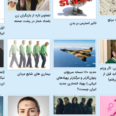
تصاویر تازه از بازیگران زن
 برنج
بامداد خمار در پشت صحنه
تاثیر استرس بر بدن
اپل 
ایرا
ن: اگر وزنم
حدید ۱۱۰؛ نسخه سریع‌تر،
(تص
بیماری‌ های شایع مردان
ید قبل از
پنهان‌کارتر و مرگبارتر پهپادهای
نیک
رفتم!
ایرانی | پهپاد انتحاری جدید
تن‌
اسی یک سلسله |
ریشه‌های عزاداری ماه محرم در فرهنگ
عزاداری ماه محرم 
ایران چیست؟
ی شاه در ایران
و تاریخ ایران
انجام می‌شد؟