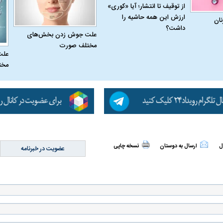
از توقیف تا انتشار؛ آیا «کوری»
ارزش این همه حاشیه را
نان
داشت؟
علت جوش زدن بخش‌های
مختلف صورت
علت
له به کویت با
سخنرانی دیده نشده آیت‌الله هاشمی
ببینید| انیمیشن لگ
مخت
رفسنجانی درباره پذیرش قطع نامه۵۹۸
جنگنده اف-۵
ل
ارسال به دوستان
نسخه چاپی
عضویت در خبرنامه
علت تنگی نفس و راه های درمان آن
دلیل علاقه برخی اف
چیست؟