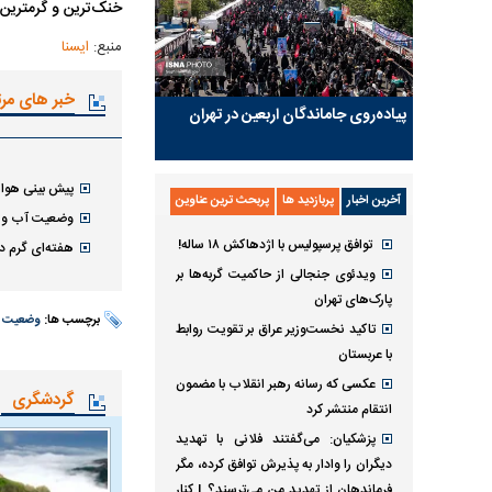
خنک‌ترین و گرمترین 
منبع:
ایسنا
خبر های مر
پیاده‌روی جاماندگان اربعین در تهران
پیش بینی هواش
آخرین اخبار
پربازدید ها
پربحث ترین عناوین
وضعیت آب و ه
توافق پرسپولیس با اژدهاکش ۱۸ ساله!
هفته‌ای گرم د
ویدئوی جنجالی از حاکمیت گربه‌ها بر
پارک‌های تهران
برچسب ها:
وضعیت آ
تاکید نخست‌وزیر عراق بر تقویت روابط
با عربستان
عکسی که رسانه رهبر انقلاب با مضمون
گردشگری
انتقام منتشر کرد
پزشکیان: می‌گفتند فلانی با تهدید
دیگران را وادار به پذیرش توافق کرده، مگر
فرماندهان از تهدید من می‌ترسند؟ | کنار