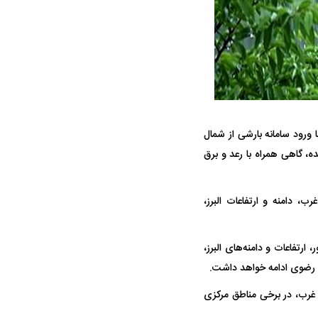
ه سریع‌تر، پنهان‌کارتر و
هواپیمای مرموز E-11A BACN چیست؟
ورود سامانه بارشی از شمال
یرانی | پهپاد انتحاری
پراکنده، گاهی همراه با رعد و برق
؟
وب غرب، دامنه و ارتفاعات البرز،
شمالی کشور، ارتفاعات و دامنه‌های البرز،
ن رضوی ادامه خواهد داشت.
رق، جنوب غرب، در برخی مناطق مرکزی