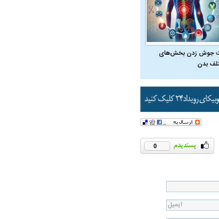
 جوش زدن بخش‌های
ویی حمله به کویت با
لف بدن
0
راد به فال و طالع‌بینی
تاثیر استرس بر بدن