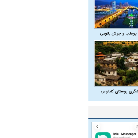
 پرجنب و جوش باتومی
شگری روستای کندلوس