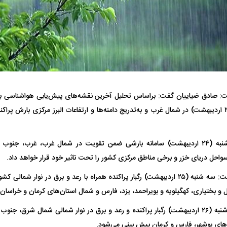
فضاپیمای «استارشیپ» ایلان ماسک
حدید ۱۱۰؛ نسخ
ت: صادق ضیاییان گفت: براساس تحلیل آخرین نقشه‌های پیش‌یابی هواشناسی با 
چیست؟
مرگبارتر پهپادهای ا
غرب کشور امروز (۲۳ اردیبهشت) در شمال غرب و به‌تدریج دامنه‌ها و ارتفاعات البرز مرکزی بارش 
جدید ایران چیست
وی اضافه کرد: دوشنبه (۲۴ اردیبهشت) سامانه بارشی ضمن تقویت در شمال غرب، غرب، جن
واحل دریای خزر و برخی مناطق مرکزی کشور را تحت تاثیر خود قرار خواهد داد.
ضیاییان در ادامه گفت: سه شنبه (۲۵ اردیبهشت) رگبار پراکنده همراه با رعد و برق در نوار 
 و بختیاری، کهگیلویه و بویراحمد، یزد، فارس و شمال استان‌های کرمان و خراسا
وی اضافه کرد: چهارشنبه (۲۶ اردیبهشت) رگبار پراکنده و رعد و برق در نوار شمالی شمال ش
های بوشهر، فارس و کرمان پیش بینی می‌شود.