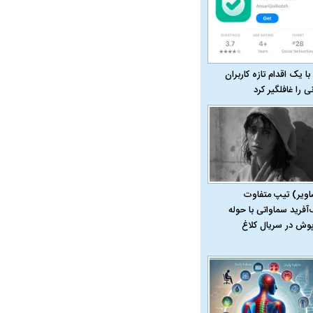
با یک اقدام تازه کاربران
نی را غافلگیر کرد
اویر) تیپ متفاوت
‌آفرید سماواتی با حوله
پوش در سریال کلاغ
در دوران قاجار چگونه
مردی که سر خم نکرد؟ | غلامرضا تختی و
مرصاد و ال
حکومت پهلوی