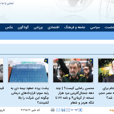
تماس با ما
د
نخست
سیاسی
جامعه و فرهنگ
اقتصادی
ورزشی
گوناگون
عکس
ت
ام برای
محسن رضایی کیست؟ | چند
پشت پرده صعود بیمه دی به
قیمت 
 عصر حجر،
دهه جنجال‌آفرینی مرد هزار
رتبه سوم؛ قراردادهای درمانی
د شد؟
نسخه؛ از کربلای۴ و نامه ۶۷ تا
چگونه این شرکت را بالا
تنگه هرمز و شعام
کشیدند؟
یده
کد خبر:
تاری
۳۶۹۵۷۹