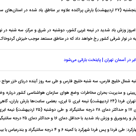
ضیاییان ادامه داد: پنجشنبه (۲۷ اردیبهشت) بارش پراکنده علاوه بر مناطق یاد شده در است
واژگونی مرگبار سمند در اصفهان | ۴ نفر
عکس| ماجرای کشف جسد ناشناس که
توسط حیوانات خورده شد
زنگ خطر دوباره به
مروز وزش باد شدید در نیمه غربی کشور، دوشنبه در شرق و مرکز، سه شنبه در نوا
ه در نوار شرقی کشور رخ خواهد داد که در مناطق مستعد موجب خیزش گردوخاک
ابر در آسمان تهران | پایتخت بارانی می‌شود
نبه شمال خلیج فارس، سه شنبه خلیج فارس و طی سه روز آینده دریای خزر مواج 
وان پرسپولیس
پیشنهاد ۱۳۲میلیاردی رامین رضاییان به
بازگشت اندونگ به
‌بینی و مدیریت بحران مخاطرات وضع هوای سازمان هواشناسی کشور درباره و
استقلال
هافبک گابنی در آس
آینده گفت: آسمان تهران فردا (۲۴ اردیبهشت) نیمه ابری تا ابری، بعضی ساعت‌ها بارش یا
شدید با حداقل دمای ۱۷ و حداکثر دمای ۲۸ درجه سانتی
 وزش باد شدید با حداقل دمای ۱۶ و حداکثر دمای ۲۵ درجه سانتیگراد پیش‌بینی می‌شود.