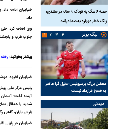
ناس که
حمله ۶ سگ به کودک ۹ ساله در سنندج؛
داد.
زنگ خطر دوباره به صدا درآمد
کشته شدند
وی اضافه کرد: طی ا
لیگ برتر
۱
۲
۳
۴
جنوب غرب و پنجشنب
بیشتر بخوانید:
رخنه 
ضیاییان افزود: دوش
نتفی شد؛
معضل بزرگ پرسپولیس؛ دنیل گرا حاضر
مقصد احتمالی مدافع ج
رئیس مرکز ملی پیش
ب تیم جدید
به فسخ قرارداد نیست
مشخص شد
دیدنی
بارش باران، گاهی رگبار و رعدوبرق و