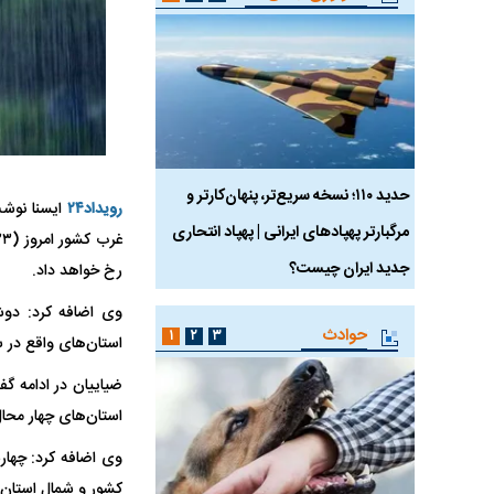
 ماسک
حدید ۱۱۰؛ نسخه سریع‌تر، پنهان‌کارتر و
هواپیمای مرموز E-11A BACN چیست؟
رویداد۲۴
ایسنا نوش
مرگبارتر پهپادهای ایرانی | پهپاد انتحاری
جدید ایران چیست؟
رخ خواهد داد.
حوادث
۱
۲
۳
استان‌های واقع در س
استان‌های چهار محال
کشور و شمال استان‌