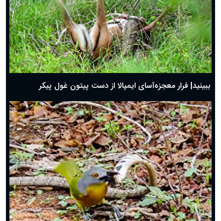
ببینید| فرار معجزه‌آسای ایمپالا از دست پیتون غول پیکر