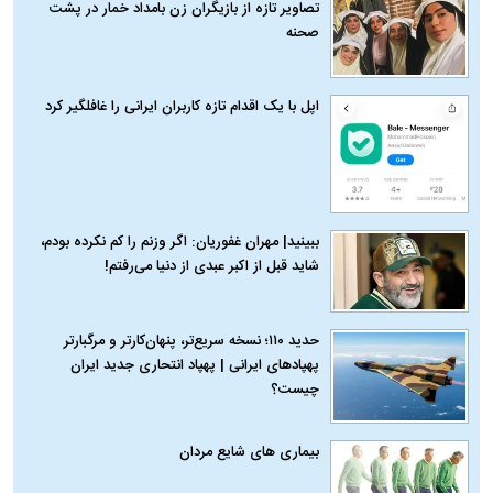
تصاویر تازه از بازیگران زن بامداد خمار در پشت
صحنه
اپل با یک اقدام تازه کاربران ایرانی را غافلگیر کرد
ببینید| مهران غفوریان: اگر وزنم را کم نکرده بودم،
شاید قبل از اکبر عبدی از دنیا می‌رفتم!
حدید ۱۱۰؛ نسخه سریع‌تر، پنهان‌کارتر و مرگبارتر
پهپادهای ایرانی | پهپاد انتحاری جدید ایران
چیست؟
بیماری‌ های شایع مردان