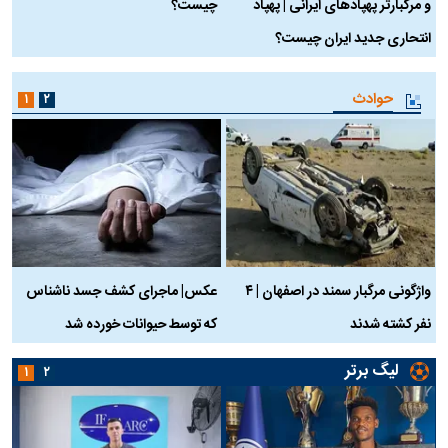
و مرگبارتر پهپادهای ایرانی | پهپاد
چیست؟
م
انتحاری جدید ایران چیست؟
حوادث
۱
۲
واژگونی مرگبار سمند در اصفهان | ۴
عکس| ماجرای کشف جسد ناشناس
نفر کشته شدند
که توسط حیوانات خورده شد
گ
لیگ برتر
۱
۲