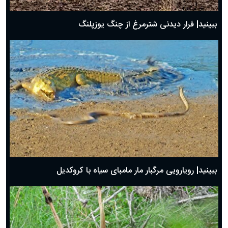
ببینید| فرار دیدنی شترمرغ از چنگ یوزپلنگ
ببینید| رویارویی مرگبار مار مامبای سیاه با کروکدیل