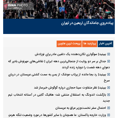
پیاده‌روی جاماندگان اربعین در تهران
آخرین اخبار
پربازدید ها
پربحث ترین عناوین
ببینید| سوگواری تکان‌دهنده یک دلفین مادر برای نوزادش
جدال بر سر دو روایت از جنجالی‌ترین دهه ایران | نقاشی‌های مهرنوش بادپر که
دعوای دهه شصت را دوباره زنده کردند
ببینید| رد بجا مانده از پرتاب موشک از یمن به سمت کشتی عربستان در دریای
سرخ
ببینید| نظر متفاوت سینا حجازی درباره گوگوش خبرساز شد
بازگشت اندونگ به استقلال منتفی شد؛ هافبک گابنی در آستانه انتخاب تیم
جدید
احتمال سفر نخست‌وزیر عراق به عربستان
وزارت خارجه پاکستان: ما همچنان با سایر کشور‌ها در مورد وضعیت تنگه هرمز،