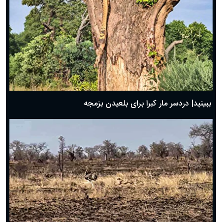
ببینید| دردسر مار کبرا برای بلعیدن بزمجه