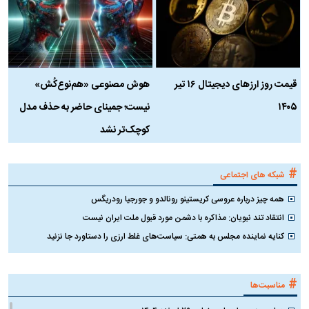
قیمت روز ارز‌های دیجیتال ۱۶ تیر
هوش مصنوعی «هم‌نوع‌کُش»
چ
۱۴۰۵
نیست؛ جمینای حاضر به حذف مدل
ک
کوچک‌تر نشد
#
شبکه های اجتماعی
همه چیز درباره عروسی کریستینو رونالدو و جورجیا رودریگس
انتقاد تند نبویان: مذاکره با دشمن مورد قبول ملت ایران نیست
کنایه نماینده مجلس به همتی: سیاست‌های غلط ارزی را دستاورد جا نزنید
#
مناسبت‌ها