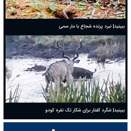
ببینید| نبرد پرنده شجاع با مار سمی
ببینید| شگرد کفتار برای شکار تک نفره کودو