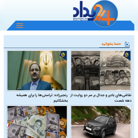
باز
و
بسته
حتما بخوانید
کردن
منو
نقاشی‌های بادپر و جدال بر سر دو روایت از
رنجبرزاده: تراستی‌ها را برای همیشه
دهه شصت
بخشکانیم