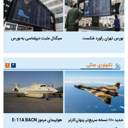
بورس تهران رکورد شکست
سیگنال مثبت دیپلماسی به بورس
ب
تکنولوژی جنگی
۱
۲
حدید ۱۱۰؛ نسخه سریع‌تر، پنهان‌کارتر
هواپیمای مرموز E-11A BACN
ف