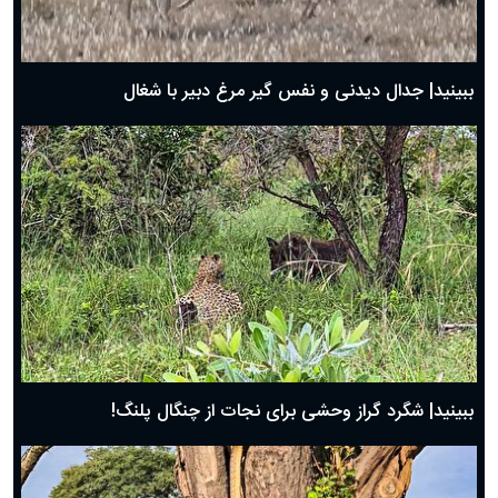
حضرت زینب(س) چگونه از دنیا رفت؟
بهترین پیامک تبریک روز پدر ۱۴۰۴؛ جملات زیبا و صمیمانه
روز پدر ۱۴۰۴ چه روزی است؟
ببینید| جدال دیدنی و نفس گیر مرغ دبیر با شغال
ببینید| شگرد گراز وحشی برای نجات از چنگال پلنگ!