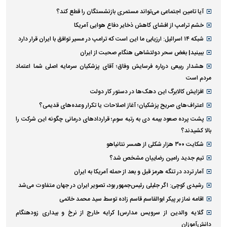
آیا تامین اجتماعی می‌تواند مستمری بازنشستگان را قطع کند؟
خشم ترامپ از افشای کاهش ذخایر دفاع هوایی آمریکا
شبکه ۱۴ اسرائیل: ارزیابی ما این است که ترامپ در مسیر توافق با ایران قرار دارد
ببینید| بغض سحر دولتشاهی هنگام صحبت از ایران
هشدار ربیعی درباره فرسایش وفاق؛ آقای پزشکیان سرمایه اصلی شما اعتماد
مردم است
افزایش کالابرگ این دهک‌ها در دستور کار دولت
اعتراف‌های صریح پزشکیان؛ آغاز اصلاحات یا تکرار وعده‌های قدیمی؟
پشت پرده صعود بیمه دی به رتبه سوم؛ قراردادهای درمانی چگونه این شرکت را
بالا کشیدند؟
شکایت ۳۰۰ هزار شکلی از همسر نتانیاهو
تیم جدید رامین رضاییان مشخص شد؟
آمار تردد در تنگه هرمز قبل و بعد از حمله آمریکا به ایران
رشیدی کوچی: اگر جلیلی رئیس‌جمهور بود، تصویر ایران در جهان متفاوت می‌شد
اقامه نماز بر پیکر ابوالقاسم قاسم زاده توسط سید محمد خاتمی
گلایه والدین از سرویس مدارس| کرایه خارج از نرخ و بیداری زودهنگام
دانش‌آموزان