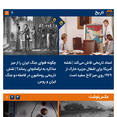
تاریخ
۱
۲
اسناد تاریخی فاش می‌کند | نقشه
چگونه فتوای جنگ ایران را از میز
آمریکا برای اشغال جزیره خارک از
مذاکره به ترکمانچای رساند؟ | نقش
۱۹۷۹ روی میز کاخ سفید است
تاریخی روحانیون در فاصله دو جنگ
ایران و روس
عکس‌نوشت
۱
۲
۳