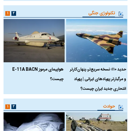
تکنولوژی جنگی
۱
۲
حدید ۱۱۰؛ نسخه سریع‌تر، پنهان‌کارتر
هواپیمای مرموز E-11A BACN
ف
و مرگبارتر پهپادهای ایرانی | پهپاد
چیست؟
م
انتحاری جدید ایران چیست؟
حوادث
۱
۲