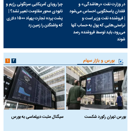
در وزارت نفت «رهاشدگی» و
چرا رویای آمریکایی سرنگونی رژیم و
فقدان پاسخگویی احساس می‌شود
نابودی محور مقاومت تعبیر نشد؟ |
| فروشنده نفت وزیر است و
پشت پرده تجارت پهپاد‌ ۱۵۰۰ دلاری
تراستی‌هایی که پول به حساب آنها
که واشنگتن را زمین زد
می‌رود، باید توسط فروشنده رصد
شوند
بورس و بازار سهام
۱
۲
بورس تهران رکورد شکست
سیگنال مثبت دیپلماسی به بورس
ب