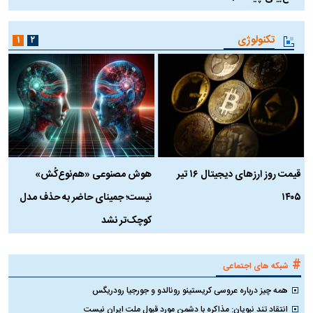
تکنولوژی
۱
۲
قیمت روز ارز‌های دیجیتال ۱۶ تیر
هوش مصنوعی «هم‌نوع‌کُش»
چ
۱۴۰۵
نیست؛ جمینای حاضر به حذف مدل
ک
کوچک‌تر نشد
#
شبکه های اجتماعی
همه چیز درباره عروسی کریستینو رونالدو و جورجیا رودریگس
انتقاد تند نبویان: مذاکره با دشمن مورد قبول ملت ایران نیست