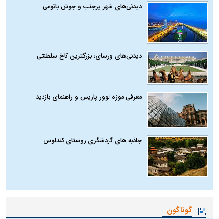
دیدنی‌های شهر پرجنب و جوش باتومی
دیدنی‌های ورسای؛ بزرگترین کاخ سلطنتی
معرفی موزه لوور پاریس و راهنمای بازدید
جاذبه های گردشگری روستای کندلوس
گوناگون