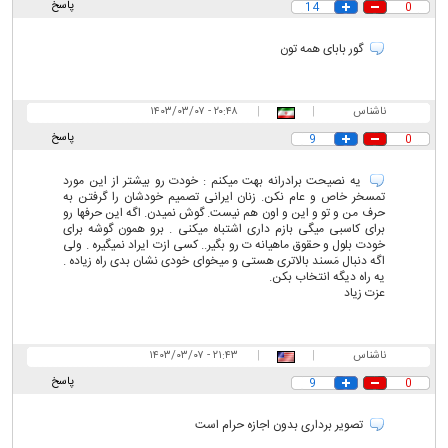
پاسخ
14
0
گور بابای همه تون
ناشناس
|
|
۲۰:۴۸ - ۱۴۰۳/۰۳/۰۷
پاسخ
9
0
یه نصیحت برادرانه بهت میکنم : خودت رو بیشتر از این مورد
تمسخر خاص و عام نکن. زنان ایرانی تصمیم خودشان را گرفتن به
حرف من و تو و این و اون هم نیست. گوش نمیدن. اگه این حرفها رو
برای کاسبی میگی بازم داری اشتباه میکنی . برو همون گوشه برای
خودت بلول و حقوق ماهیانه ت رو بگیر.. کسی ازت ایراد نمیگیره . ولی
اگه دنبال مَسند بالاتری هستی و میخوای خودی نشان بدی راه زیاده .
یه راه دیگه انتخاب بکن.
عزت زیاد
ناشناس
|
|
۲۱:۴۳ - ۱۴۰۳/۰۳/۰۷
پاسخ
9
0
تصوير بردارى بدون اجازه حرام است