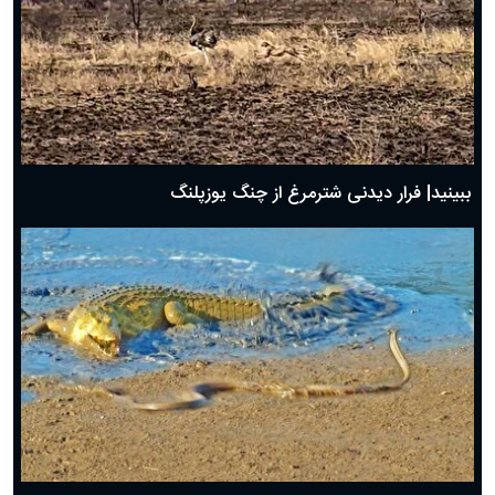
ببینید| فرار دیدنی شترمرغ از چنگ یوزپلنگ