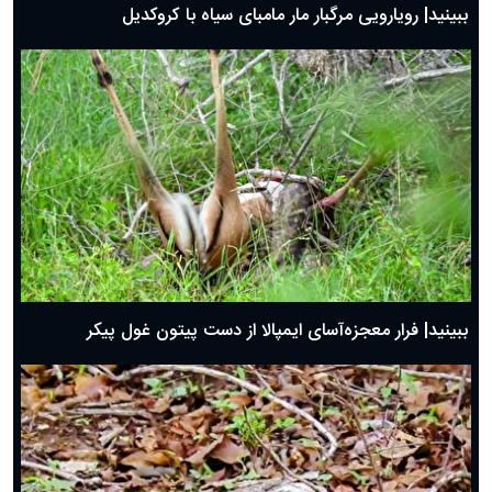
ببینید| رویارویی مرگبار مار مامبای سیاه با کروکدیل
ببینید| فرار معجزه‌آسای ایمپالا از دست پیتون غول پیکر