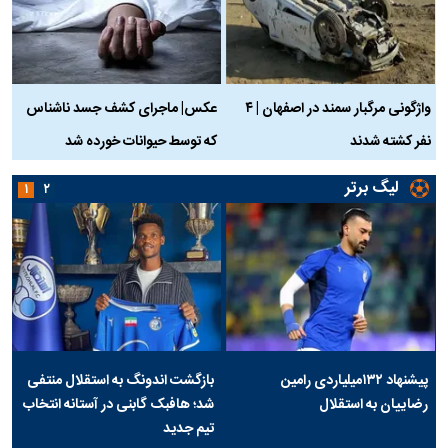
واژگونی مرگبار سمند در اصفهان | ۴
عکس| ماجرای کشف جسد ناشناس
نفر کشته شدند
که توسط حیوانات خورده شد
گ
لیگ برتر
۱
۲
پیشنهاد ۱۳۲میلیاردی رامین
بازگشت اندونگ به استقلال منتفی
رضاییان به استقلال
شد؛ هافبک گابنی در آستانه انتخاب
تیم جدید