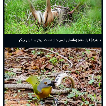
ببینید| فرار معجزه‌آسای ایمپالا از دست پیتون غول پیکر