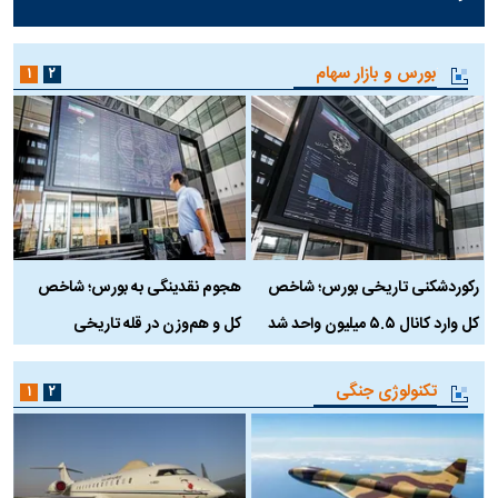
بورس و بازار سهام
۱
۲
رکوردشکنی تاریخی بورس؛ شاخص
هجوم نقدینگی به بورس؛ شاخص
ب
کل وارد کانال ۵.۵ میلیون واحد شد
کل و هم‌وزن در قله تاریخی
تکنولوژی جنگی
۱
۲