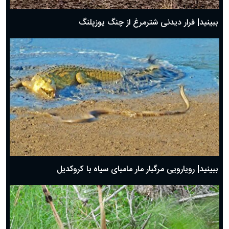
ببینید| فرار دیدنی شترمرغ از چنگ یوزپلنگ
ببینید| رویارویی مرگبار مار مامبای سیاه با کروکدیل