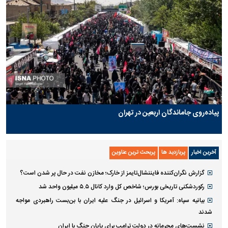
پیاده‌روی جاماندگان اربعین در تهران
آخرین اخبار
پربازدید ها
پربحث ترین عناوین
گزارش نگران‌کننده فایننشال‌تایمز از خارک؛ مخازن نفت در حال پر شدن است؟
رکوردشکنی تاریخی بورس؛ شاخص کل وارد کانال ۵.۵ میلیون واحد شد
بیانیه سپاه: آمریکا و اسرائیل در جنگ علیه ایران با بن‌بست راهبردی مواجه
شدند
نشست‌های محرمانه در دولت ترامپ برای پایان جنگ با ایران