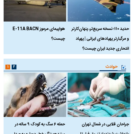
حدید ۱۱۰؛ نسخه سریع‌تر، پنهان‌کارتر
هواپیمای مرموز E-11A BACN
ف
و مرگبارتر پهپادهای ایرانی | پهپاد
چیست؟
م
انتحاری جدید ایران چیست؟
حوادث
۱
۲
جراحان قلابی در شمال تهران
حمله ۶ سگ به کودک ۹ ساله در