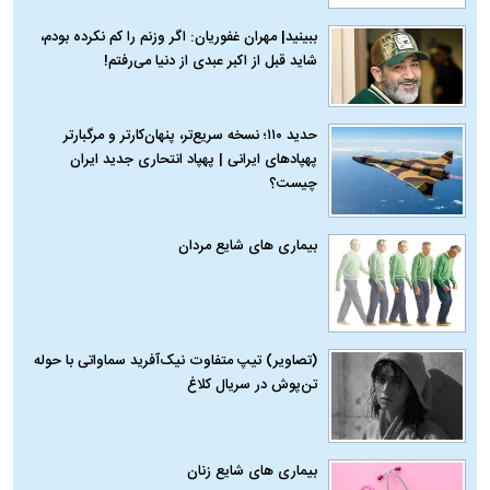
ببینید| مهران غفوریان: اگر وزنم را کم نکرده بودم،
شاید قبل از اکبر عبدی از دنیا می‌رفتم!
حدید ۱۱۰؛ نسخه سریع‌تر، پنهان‌کارتر و مرگبارتر
پهپادهای ایرانی | پهپاد انتحاری جدید ایران
چیست؟
بیماری‌ های شایع مردان
(تصاویر) تیپ متفاوت نیک‌آفرید سماواتی با حوله
تن‌پوش در سریال کلاغ
بیماری‌ های شایع زنان