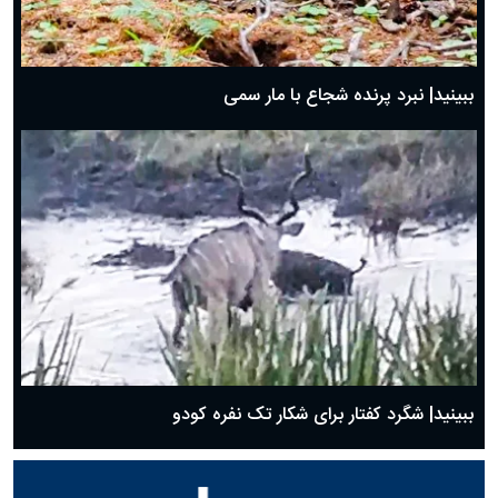
ببینید| نبرد پرنده شجاع با مار سمی
ببینید| شگرد کفتار برای شکار تک نفره کودو