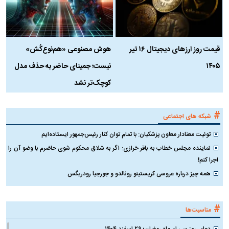
قیمت روز ارز‌های دیجیتال ۱۶ تیر
هوش مصنوعی «هم‌نوع‌کُش»
چ
۱۴۰۵
نیست؛ جمینای حاضر به حذف مدل
ک
کوچک‌تر نشد
#
شبکه های اجتماعی
توئیت معنادار معاون پزشکیان: با تمام توان کنار رئیس‌جمهور ایستاده‌ایم
نماینده مجلس خطاب به باقر خرازی: اگر به شلاق محکوم شوی حاضرم با وضو آن را
اجرا کنم!
همه چیز درباره عروسی کریستینو رونالدو و جورجیا رودریگس
#
مناسبت‌ها
دعای روز سی ام ماه رمضان؛ ۲۹ اسفند ۱۴۰۴