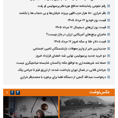
رقم نجومی رضایتنامه مدافع موردنظر پرسپولیس لو رفت
باقر خرازی: ۵۰ هزار حزب‌اللهی بریزند خیابان‌ها و بی حجاب‌ها را بکشند
قیمت روز خودرو ۱۷ مرداد ۱۴۰۵
قیمت روز ارز‌های دیجیتال ۱۷ مرداد ۱۴۰۵
ماجرای برنج‌های آمریکایی ارزان در بازار چیست؟
قیمت دلار، طلا و سکه امروز ۱۷ مرداد ۱۴۰۵
جدیدترین خبر از واریز معوقات بازنشستگان تامین اجتماعی
دو خرید جدید پرسپولیس نهایی شد؛ امضای قرارداد امروز
حمله تند شریعتمداری به توافق مکه؛ پاکستان شایسته میانجیگری نیست
جراحان قلابی در شمال تهران بازداشت شدند؛ از تزریق فیلر تا جراحی پلک
درخواست عبدالله گنجی از دستگاه قضا برای برخورد با محمدباقر خرازی
عکس‌نوشت
۱
۲
۳