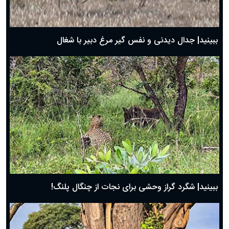
حضرت زینب(س) چگونه از دنیا رفت؟
بهترین پیامک تبریک روز پدر ۱۴۰۴؛ جملات زیبا و صمیمانه
روز پدر ۱۴۰۴ چه روزی است؟
ببینید| جدال دیدنی و نفس گیر مرغ دبیر با شغال
ببینید| شگرد گراز وحشی برای نجات از چنگال پلنگ!