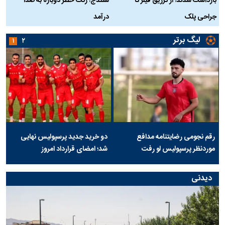
بازداشت شدند؛ از تزریق فیلر تا
سنندج؛ زنگ خطر دوباره به صدا
ن
جراحی پلک
درآمد
لیگ برتر
۱
۲
رقم نجومی رضایتنامه مدافع
دو خرید جدید پرسپولیس نهایی
موردنظر پرسپولیس لو رفت
شد؛ امضای قرارداد امروز
دیدنی