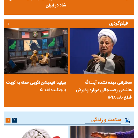
شاه در ایران
فیلم‌گردی
۱
سخنرانی دیده نشده آیت‌الله
ببینید| انیمیشن لگویی حمله به کویت
هاشمی رفسنجانی درباره پذیرش
با جنگنده اف-۵
قطع نامه۵۹۸
سلامت و زندگی
۱
۲