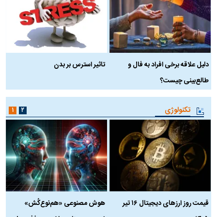
دلیل علاقه برخی افراد به فال و
تاثیر استرس بر بدن
ع
طالع‌بینی چیست؟
آ
تکنولوژی
۱
۲
قیمت روز ارز‌های دیجیتال ۱۶ تیر
هوش مصنوعی «هم‌نوع‌کُش»
چ