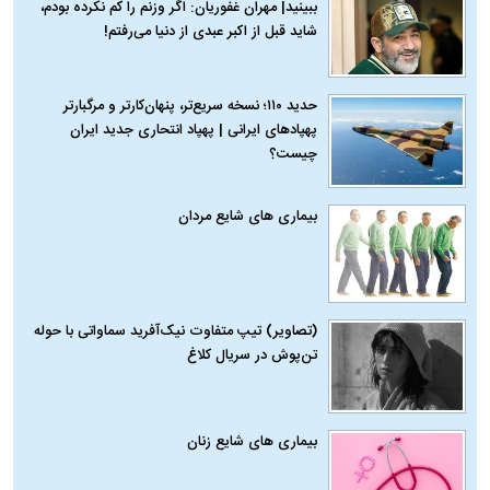
ببینید| مهران غفوریان: اگر وزنم را کم نکرده بودم،
شاید قبل از اکبر عبدی از دنیا می‌رفتم!
حدید ۱۱۰؛ نسخه سریع‌تر، پنهان‌کارتر و مرگبارتر
پهپادهای ایرانی | پهپاد انتحاری جدید ایران
چیست؟
بیماری‌ های شایع مردان
(تصاویر) تیپ متفاوت نیک‌آفرید سماواتی با حوله
تن‌پوش در سریال کلاغ
بیماری‌ های شایع زنان