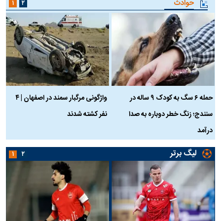
حوادث
۱
۲
حمله ۶ سگ به کودک ۹ ساله در
واژگونی مرگبار سمند در اصفهان | ۴
ع
سنندج؛ زنگ خطر دوباره به صدا
نفر کشته شدند
ک
درآمد
لیگ برتر
۱
۲