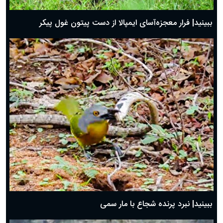
ببینید| فرار معجزه‌آسای ایمپالا از دست پیتون غول پیکر
ببینید| نبرد پرنده شجاع با مار سمی