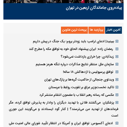
پیاده‌روی جاماندگان اربعین در تهران
آخرین اخبار
پربازدید ها
پربحث ترین عناوین
ببینید| ادعای ترامپ: باید زودتر بروم؛ یک جنگ در پیش داریم
رمضان زاده: ایران پیشنهاد الحاق خود به توافق مکه را مطرح کند
زیدآبادی: چرا خرازی بازداشت نمی‌شود؟
سازمان ملل: منتظر نتایج مذاکرات درباره تنگه هرمز هستیم
توافق پرسپولیس با اژدهاکش ۱۸ ساله!
ویدئوی جنجالی از حاکمیت گربه‌ها بر پارک‌های تهران
تاکید نخست‌وزیر عراق بر تقویت روابط با عربستان
عکسی که رسانه رهبر انقلاب با مضمون انتقام منتشر کرد
پزشکیان: می‌گفتند فلانی با تهدید دیگران را وادار به پذیرش توافق کرده، مگر
فرماندهان از تهدید من می‌ترسند؟ | کنار گود ایستادند و می‌گویند این جوری
است
ادعای آکسیوس: توافق ایران و آمریکا در انتظار تأیید شورای عالی امنیت ملی