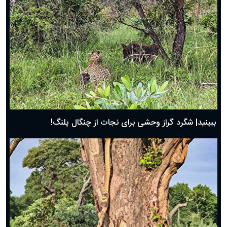
ببینید| شگرد گراز وحشی برای نجات از چنگال پلنگ!