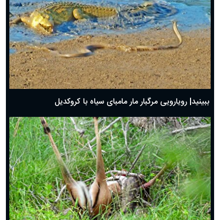
ببینید| رویارویی مرگبار مار مامبای سیاه با کروکدیل