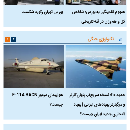
هجوم نقدینگی به بورس؛ شاخص
بورس تهران رکورد شکست
س
کل و هم‌وزن در قله تاریخی
تکنولوژی جنگی
۱
۲
حدید ۱۱۰؛ نسخه سریع‌تر، پنهان‌کارتر
هواپیمای مرموز E-11A BACN
ف
و مرگبارتر پهپادهای ایرانی | پهپاد
چیست؟
م
انتحاری جدید ایران چیست؟