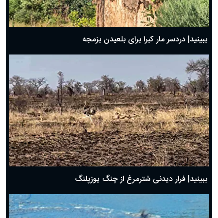
ببینید| دردسر مار کبرا برای بلعیدن بزمجه
ببینید| فرار دیدنی شترمرغ از چنگ یوزپلنگ