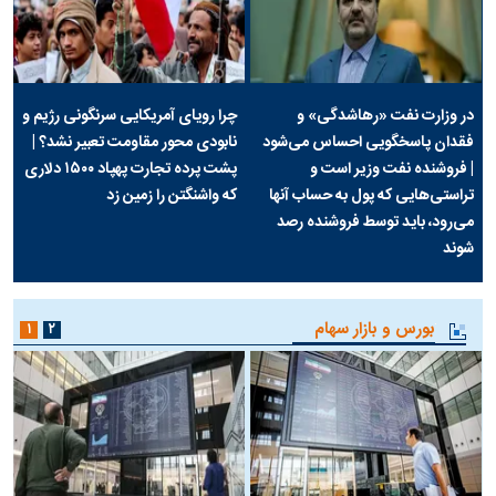
در وزارت نفت «رهاشدگی» و
چرا رویای آمریکایی سرنگونی رژیم و
فقدان پاسخگویی احساس می‌شود
نابودی محور مقاومت تعبیر نشد؟ |
| فروشنده نفت وزیر است و
پشت پرده تجارت پهپاد‌ ۱۵۰۰ دلاری
تراستی‌هایی که پول به حساب آنها
که واشنگتن را زمین زد
می‌رود، باید توسط فروشنده رصد
شوند
بورس و بازار سهام
۱
۲