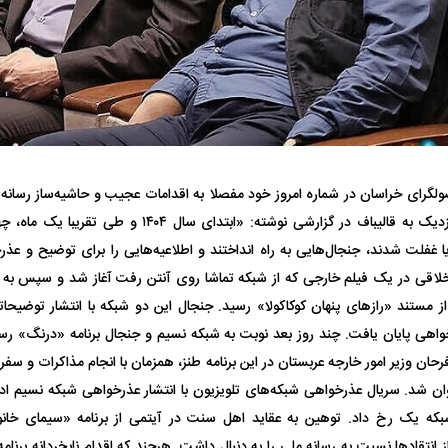
فضاپیمای «استارشیپ» ایلان ماسک
حدید ۱۱۰؛ نسخ
چیست؟
مرگبارتر پهپادهای ا
ولگرای خراسان در شماره امروز خود مفصلا به اقدامات عجیب و حاشیه‌ساز رسانه م
جدید ایران چیست
است. این روزنامه نزدیک به قالیباف در گزارشی نوشته: «ابت
یا غفلت شدند، جنجال‌هایی به راه انداختند و اطلاعیه‌هایی را برای توضیح و عذر
لاقی در یک فیلم خارجی که از شبکه تماشا روی آنتن رفت آغاز شد و سپس به
 مستند «راز‌های پنهان کوکاکولا» رسید. جنجال این دو شبکه با انتشار توضیحاتی 
اهی پایان یافت. چند روز بعد نوبت به شبکه نسیم و جنجال برنامه «درنگ» ر
حان وزیر امور خارجه عربستان در این برنامه طنز، همزمان با انجام مذاکرات و سفر 
وان شد. سریال عذرخواهی شبکه‌های تلویزیون با انتشار عذرخواهی شبکه نسیم ادا
ه یک رخ داد. توهین به عقاید اهل سنت در آیتمی از برنامه «سیمای خان
انتقاد‌ها نسبت به رسانه ملی را به دنبال داشت. هرچند که اقدام نابخردانه برنا