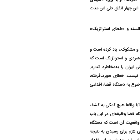
واژگونی مرگبار سمند در اصفهان | ۴ نفر
عکس| ماجرای کشف جسد ناشناس که
 این چهار اتفاق طی این مدت
توسط حیوانات خورده شد
دانسته و «خطای استراتژیک»
ی و مشکوک» یاد کرده است و
راهبردی و استراتژیک است که
یران را به‌مخاطره اندازد.
ن نیست. خطای صورت‌گرفته،
ان پرسپولیس پس از
بازگشت اندونگ به استقلال منتفی شد؛
ابهام بزرگ د
وضوع به دستگاه قضا، اقدامی
هافبک گابنی در آستانه انتخاب تیم جدید
اولین چالش
آیا واقعا هیچ کمکی به کشف
ه قضا وظیفه‌ای در این باب
 واقعیت آن است که دستگاه
ی لازم برای رسیدن به نتیجه