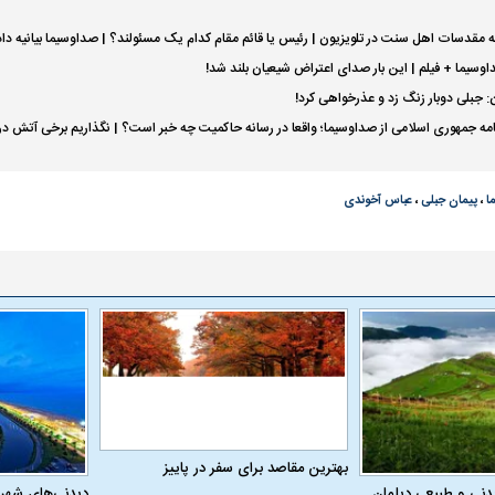
 مقدسات اهل سنت در تلویزیون | رئیس یا قائم مقام کدام یک مسئولند؟ | صداوسیما بیانیه داد 
وسیما + فیلم | این بار صدای اعتراض شیعیان بلند شد!
: جبلی دوبار زنگ زد و عذرخواهی کرد!
نامه جمهوری اسلامی از صداوسیما؛ واقعا در رسانه حاکمیت چه خبر است؟ | نگذاریم برخی آتش در 
ا
،
پیمان جبلی
،
عباس آخوندی
بهترین مقاصد برای سفر در پاییز
دنی و طبیعی دیلمان
دیدنی‌های شهر