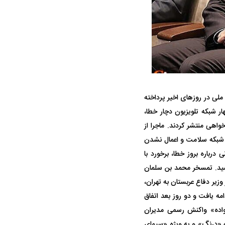
ه سریع‌تر، پنهان‌کارتر و
هواپیمای مرموز E-11A BACN چیست؟
یرانی | پهپاد انتحاری
لی در روز‌های اخیر پرداخته
؟
دای سال ۱۴۰۴ و طی تقریبا یک ماه، چهار شبکه تلویزیون دچار خطا،
خواهی منتشر کردند. ماجرا از
 شبکه سلامت و اعمال نشدن
درباره بروز خطا، برخورد با
سید. تمسخر محمد بن سلمان
وزیر دفاع عربستان به تهران،
مه یافت و دو روز بعد اتفاق
واده» واکنش رسمی مدیران
مه «درنگ» و به ویژه «سیمای