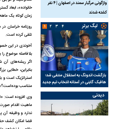
ساله بر اثر برق
واژگونی مرگبار سمند در اصفهان | ۴ نفر
عکس| ماجرای کشف جسد
خانواده»، ابعاد گست
کشته شدند
توسط حیوانات خورده شد
زمان کوتاه یک ماهه
لیگ برتر
۱
۲
۳
۴
روزنامه خراسان در 
تلقی کرده است.
آخوندی در این خصوص
بلافاصله موضوع را ب
اگر ریشه‌های آن شن
بنابراین، خطایی بز
س پس از
بازگشت اندونگ به استقلال منتفی شد؛
ابهام بزرگ درباره قراردا
استراتژیک است و بای
هافبک گابنی در آستانه انتخاب تیم جدید
اولین چالش حقوقی است
متناسب بوده‌است؟»
دیدنی
وی افزوده است: «ار
ماهیت اقدام صورت گ
ندارد و وظیفه آن 
قضا امکان کشف حقیقت