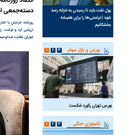
دسته‌جمعی اس
سیما علیه
پول نفت باید تا رسیدن به خزانه رصد
چرا رویای آمریکایی سرن
شود | تراستی‌ها را برای همیشه
نابودی محور مقاومت تع
روزنامه خراسان با اش
بخشکانیم
پرد
ارزیابی کرد و نوشت: ر
واشنگتن را زمین زد
شورای نظارت صداوسیما د
بورس و بازار سهام
۱
۲
۳
بورس تهران رکورد شکست
سیگنال مثبت دیپلماسی 
تکنولوژی جنگی
۱
۲
۳