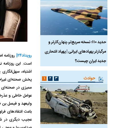
 ماسک
حدید ۱۱۰؛ نسخه سریع‌تر، پنهان‌کارتر و
هواپیمای مرموز E-11A BACN چیست؟
مرگبارتر پهپادهای ایرانی | پهپاد انتحاری
رویداد۲۴|
روزنامه اص
جدید ایران چیست؟
اشتباه، سهل‌انگاری 
حوادث
۱
۲
۳
پخش صحنه‌ای غیراخ
ممیزی در صحنه‌ای از
عوامل خاطی و عذرخو
ولیعهد و فیصل بن فر
باعث انتقاد‌های فرا
عجیب دیگری در شبک
صداوسیما و موجی از 