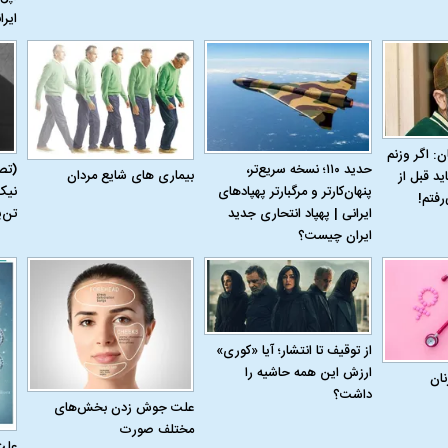
ایرا
ن: اگر وزنم
حدید ۱۱۰؛ نسخه سریع‌تر،
(تص
بیماری‌ های شایع مردان
ید قبل از
پنهان‌کارتر و مرگبارتر پهپادهای
نیک
رفتم!
 حجازی درباره
ببینید| انیمیشن لگویی حمله به کویت با
ببینید| نظر متفاو
ایرانی | پهپاد انتحاری جدید
تن‌
جنگنده اف-۵
گوگوش خبرساز ش
ایران چیست؟
از توقیف تا انتشار؛ آیا «کوری»
ارزش این همه حاشیه را
نان
داشت؟
علت جوش زدن بخش‌های
مختلف صورت
علت