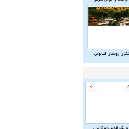
شگری روستای کندلوس
در دوران قاجار چگونه
مردی که سر خم نکرد؟ | غلامرضا تختی و
مرصاد و ال
حکومت پهلوی
با یک اقدام تازه کاربران