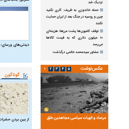
نزدیک شد
حمله خاندوزی به ظریف: کاری نکنید
چین و روسیه در جنگ بعد از ایران حمایت
نکنند
توقف کامیون‌ها پشت مرزها؛ هزینه‌ای
۱۰ میلیون دلاری که به قیمت کالاها
می‌رسد
دیدنی‌های ورسای؛ 
مشاور سیدمحمد خاتمی درگذشت
عکس‌نوشت
۱
۲
۳
۴
۵
گوناگون
ضا تختی و
مرصاد و الهیات سیاسی مجاهدین خلق
آخرین پرده از حیات سی
از بین بردن حشرات
روایتی از آخرین مصاحبه‌