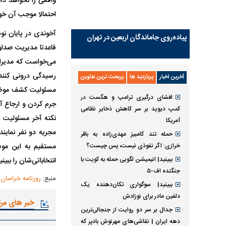
واقعی را نخواهد داش
احتمالا موجب آن خو
آخوندی در پایان ن
پیاده‌روی جاماندگان اربعین در تهران
قاعدتا مدیریت صداو
رسیدگی درونی کنند
آخرین اخبار
پربازدید ها
پربحث ترین عناوین
مسئولیت کشف موضوع
افشای درگیری ترامپ و هگست در
جرم کردن و ارجاع آن
کمپ دیوید بر سر کاهش ذخایر نظامی
نکته آخر مسئولیت 
آمریکا
مجریه دو نفر نمایند
حمله تند کامبیز مهدی‌زاده به باقر
خرازی: اگر نفوذی نیست، پس چیست؟
مستقیم به این موض
ببینید| انیمیشن لگویی حمله به کویت با
انتخاباتی‌شان را ببینی
جنگنده اف-۵
منبع:
روزنامه خراسان
ببینید| سوگواری تکان‌دهنده یک
دلفین مادر برای نوزادش
خبر های مر
جدال بر سر دو روایت از جنجالی‌ترین
دهه ایران | نقاشی‌های مهرنوش بادپر که