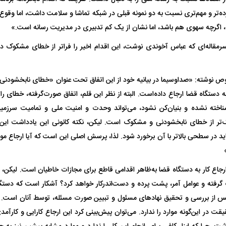
 ناشناس که
مرگ دلخراش دختر ۱۸ ساله بر اثر برق
رده‌تر و مهم‌تری نسبت به دو نمونه قبلی در شبکه تماشا و سلامت داشت، اما وقوع
گرفتگی
کشته شدند
، اگرچه سهوی هم باشد، اما نشان از یک کم تدبیری در مدیریت رسانه است.»
سرمقاله‌ای که عباس آخوندی نوشت، این اقدام اخیر را فراتر از خطای مشکوک 
 نوشته: «صداوسیما در بیانیه خود از این اتفاق تحت عنوان «خطای نابخشودن
ه دستگاه قضا ارجاع داده‌است. البته از نظر این قلم، اتفاق صورت‌گرفته، خطای 
اخته نشده و بنیان‌کن نشود، می‌تواند وحدت و امنیت ملی و تمامیت سرزمینی ا
رگ‌تر از خطای نابخشودنی و مشکوک است. لیکن، نکته کانونی این یادداشت ای
د یاسر آسانی؛
پرسپولیس در انتظار سه خرید کلیدی
بازگشت مدافع جو
د در سطحی بالاتر با آن برخورد شود. لذا، پرسش اصلی این است که آیا ارجاع م
قلال
پیش از شروع لیگ
۵ ماه دوری
جاع کار به دستگاه قضا به‌ظاهر اقدامی قاطع برای مجازات خاطیان است. لیکن، 
رفته و عوامل آمر، پشت پرده و دست‌اندرکار خواهد کرد؟ آشکار است که دستگا
پس از بررسی و تحقیق نهاد‌های مسئول و تبیین صورت مسئله، توسط آنان است.
 در این‌گونه موارد را ندارد. می‌توان پیش‌بینی کرد این ارجاع کارایی و کارآمد