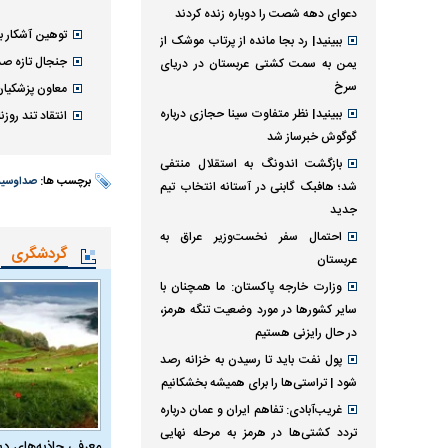
دعوای دهه شصت را دوباره زنده کردند
توهین آشکار به
ببینید| رد بجا مانده از پرتاب موشک از
جنجال تازه صدا
یمن به سمت کشتی عربستان در دریای
سرخ
معاون پزشکیان
ببینید| نظر متفاوت سینا حجازی درباره
انتقاد تند روز
گوگوش خبرساز شد
بازگشت اندونگ به استقلال منتفی
برچسب ها:
صداوسیم
شد؛ هافبک گابنی در آستانه انتخاب تیم
جدید
احتمال سفر نخست‌وزیر عراق به
گردشگری
عربستان
وزارت خارجه پاکستان: ما همچنان با
سایر کشور‌ها در مورد وضعیت تنگه هرمز،
در حال رایزنی هستیم
پول نفت باید تا رسیدن به خزانه رصد
شود | تراستی‌ها را برای همیشه بخشکانیم
غریب‌آبادی: تفاهم ایران و عمان درباره
تردد کشتی‌ها در هرمز به مرحله نهایی
معرفی جاذبه‌های دی