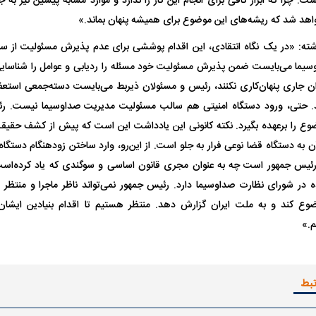
ت. چرا که ابزار کافی برای انجام این کار را ندارد و موارد مشابه پیشین نیز به
اهد شد که ریشه‌های این موضوع برای همیشه پنهان بماند.»
وشته: «در یک نگاه انتقادی، این اقدام پوششی برای عدم پذیرش مسئولیت از
سیما می‌بایست ضمن پذیرش مسئولیت خود مسئله را ردیابی و عوامل را شناسایی
می‌خواست که مدیران جاری پنهان‌کاری نکنند، رئیس و مسئولان ذی‎ر
. حتی، ورود دستگاه امنیتی هم سالب مسئولیت مدیریت صداوسیما نیست. رئ
 را برعهده بگیرد. نکته کانونی این یادداشت این است که پیش از کشف حقیقت
 به دستگاه قضا نوعی فرار به جلو است. از این‌رو، وارد ساختن زود‌هنگام دستگا
رئیس جمهور است چه به عنوان مجری قانون اساسی و سوگندی که یاد کرده‌است 
ه در شورای نظارت صداوسیما دارد. رئیس جمهور نمی‌تواند ناظر ماجرا و منتظر 
وع کند و به ملت ایران گزارش دهد. منتظر هستیم تا اقدام بنیادین ایشان 
م.»
تبط