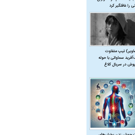
نی را غافلگیر کرد
اویر) تیپ متفاوت
‌آفرید سماواتی با حوله
ت سینا حجازی درباره
پوش در سریال کلاغ
د
 جوش زدن بخش‌های