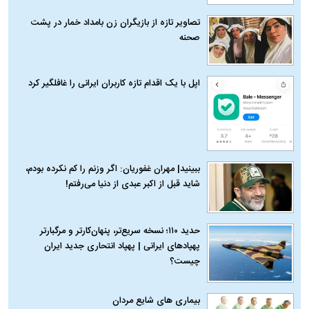
تصاویر تازه از بازیگران زن بامداد خمار در پشت
صحنه
اپل با یک اقدام تازه کاربران ایرانی را غافلگیر کرد
ببینید| مهران غفوریان: اگر وزنم را کم نکرده بودم،
شاید قبل از اکبر عبدی از دنیا می‌رفتم!
حدید ۱۱۰؛ نسخه سریع‌تر، پنهان‌کارتر و مرگبارتر
پهپادهای ایرانی | پهپاد انتحاری جدید ایران
چیست؟
بیماری‌ های شایع مردان