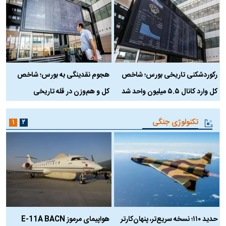
رکوردشکنی تاریخی بورس؛ شاخص
هجوم نقدینگی به بورس؛ شاخص
ب
کل وارد کانال ۵.۵ میلیون واحد شد
کل و هم‌وزن در قله تاریخی
تکنولوژی جنگی
۱
۲
حدید ۱۱۰؛ نسخه سریع‌تر، پنهان‌کارتر
هواپیمای مرموز E-11A BACN
ف