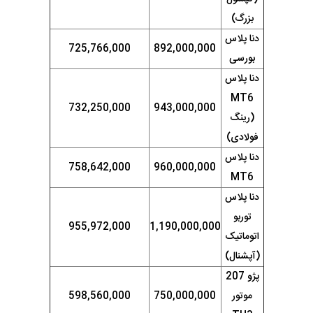
بزرگ)
دنا پلاس
725,766,000
892,000,000
بورسی
دنا پلاس
MT6
732,250,000
943,000,000
(رینگ
فولادی)
دنا پلاس
758,642,000
960,000,000
MT6
دنا پلاس
توربو
955,972,000
1,190,000,000
اتوماتیک
(آپشنال)
پژو 207
موتور
750,000,000
598,560,000