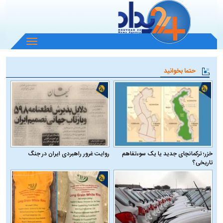
باز
و
بسته
حتما بخوانید
کردن
منو
خزر؛ ترکمانچای جدید یا یک سوءتفاهم
روایت غرور راهبردی ایران در جنگ
تاریخی؟