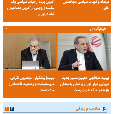
مرصاد و الهیات سیاسی مجاهدین
آخرین پرده از حیات سیاسی یک
خلق
سلسله | روایتی از آخرین مصاحبه‌ی
شاه در ایران
فیلم‌گردی
۱
ببینید| عراقچی: تعیین مسیر جدید
ببینید| پزشکیان: مهمترین نگرانی
دریایی میان ایران و عمان به معنای
من، معیشت و وضعیت اقتصادی
باز شدن تنگه هرمز نیست
مردم است
سلامت و زندگی
۱
۲