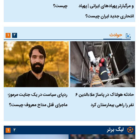
و مرگبارتر پهپادهای ایرانی | پهپاد
چیست؟
م
انتحاری جدید ایران چیست؟
حوادث
۱
۲
حادثه هولناک در پاساژ علاءالدین ۶
ردپای سیاست در یک جنایت مرموز؛
ج
نفر را راهی بیمارستان کرد
ماجرای قتل مداح معروف چیست؟
ب
ج
لیگ برتر
۱
۲