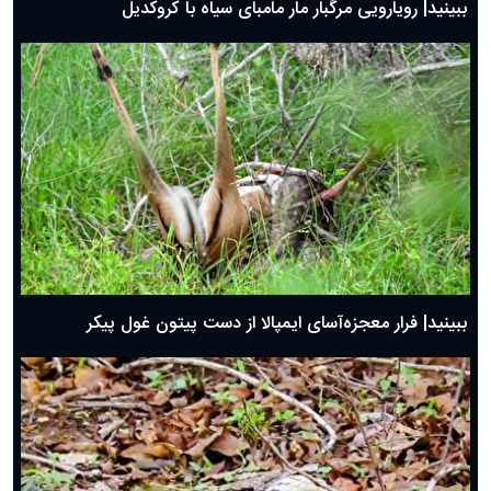
ببینید| رویارویی مرگبار مار مامبای سیاه با کروکدیل
ببینید| فرار معجزه‌آسای ایمپالا از دست پیتون غول پیکر