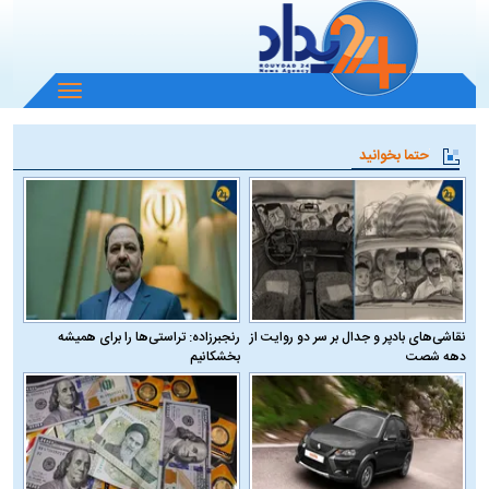
باز
و
بسته
حتما بخوانید
کردن
منو
نقاشی‌های بادپر و جدال بر سر دو روایت از
رنجبرزاده: تراستی‌ها را برای همیشه
دهه شصت
بخشکانیم