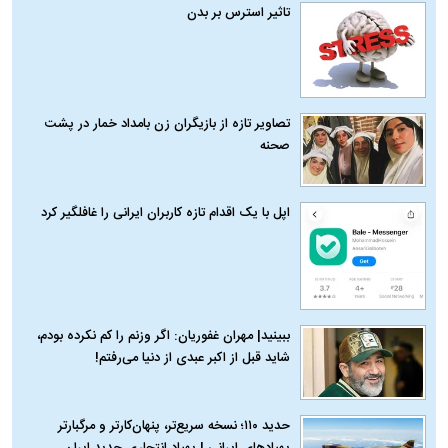
تاثیر استرس بر بدن
تصاویر تازه از بازیگران زن بامداد خمار در پشت
صحنه
اپل با یک اقدام تازه کاربران ایرانی را غافلگیر کرد
ببینید| مهران غفوریان: اگر وزنم را کم نکرده بودم،
شاید قبل از اکبر عبدی از دنیا می‌رفتم!
حدید ۱۱۰؛ نسخه سریع‌تر، پنهان‌کارتر و مرگبارتر
پهپادهای ایرانی | پهپاد انتحاری جدید ایران