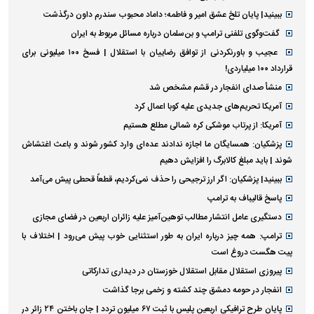
ببینید| پایان تلخ عشق امیر و فاطمه؛ داماد محبوب سندرم داون درگذشت
گفت‌وگوی تلفنی ترامپ و بن‌سلمان درباره مسائل مربوط به ایران
عجیب و باورنکردنی از توافق رضاییان با استقلال | فسخ ۱۰۰ میلیونی برای
قرارداد ۱۰۰ میلیاردی!
منشأ صدای انفجار در قشم مشخص شد
آمریکا تحریم‌های جدیدی علیه کوبا اعمال کرد
آمریکا: از پرتاب موشکی کره شمالی مطلع هستیم
پزشکیان: همسایگان ما اجازه ندادند عده‌ای وارد کشور شوند و باعث اغتشاش
شوند | باید مبلغ کالابرگ را افزایش دهیم
ببینید| پزشکیان: اگر ارز ترجیحی را حذف نمی‌کردیم، قطعاً قحطی پیش می‌آمد
پاسخ قالیباف به ترامپ
دستگیری عامل انتشار مطالب توهین‌آمیز علیه زائران اربعین در فضای مجازی
ترامپ: همه چیز درباره ایران به طور استثنایی خوب پیش می‌رود | اختلاف با
پیت هگست دروغ است
پیروزی استقلال مقابل استقلال خوزستان در دیداری تدارکاتی
انفجار در حومه دمشق چند کشته و زخمی برجا گذاشت
پایان طرح ترافیکی اربعین پلیس با ثبت ۶۷ میلیون تردد | جان باختن ۲۴ زائر در