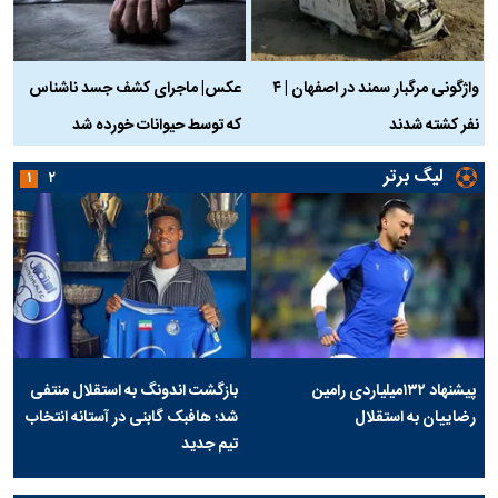
واژگونی مرگبار سمند در اصفهان | ۴
عکس| ماجرای کشف جسد ناشناس
نفر کشته شدند
که توسط حیوانات خورده شد
گ
لیگ برتر
۱
۲
پیشنهاد ۱۳۲میلیاردی رامین
بازگشت اندونگ به استقلال منتفی
رضاییان به استقلال
شد؛ هافبک گابنی در آستانه انتخاب
تیم جدید