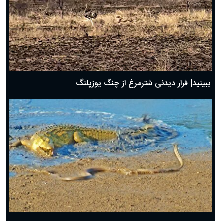
ببینید| فرار دیدنی شترمرغ از چنگ یوزپلنگ