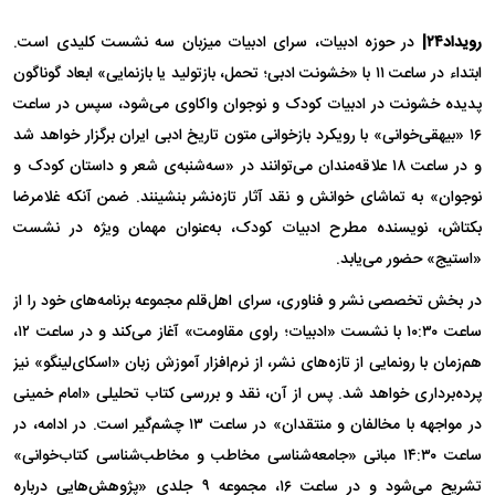
رویداد۲۴|
در حوزه ادبیات، سرای ادبیات میزبان سه نشست کلیدی است.
ابتداء در ساعت ۱۱ با «خشونت ادبی؛ تحمل، بازتولید یا بازنمایی» ابعاد گوناگون
پدیده خشونت در ادبیات کودک و نوجوان واکاوی می‌شود، سپس در ساعت
۱۶ «بیهقی‌خوانی» با رویکرد بازخوانی متون تاریخ ادبی ایران برگزار خواهد شد
و در ساعت ۱۸ علاقه‌مندان می‌توانند در «سه‌شنبه‌ی شعر و داستان کودک و
نوجوان» به تماشای خوانش و نقد آثار تازه‌نشر بنشینند. ضمن آنکه غلامرضا
بکتاش، نویسنده مطرح ادبیات کودک، به‌عنوان مهمان ویژه در نشست
«استیج» حضور می‌یابد.
در بخش تخصصی نشر و فناوری، سرای اهل‌قلم مجموعه برنامه‌های خود را از
ساعت ۱۰:۳۰ با نشست «ادبیات؛ راوی مقاومت» آغاز می‌کند و در ساعت ۱۲،
هم‌زمان با رونمایی از تازه‌های نشر، از نرم‌افزار آموزش زبان «اسکای‌لینگو» نیز
پرده‌برداری خواهد شد. پس از آن، نقد و بررسی کتاب تحلیلی «امام خمینی
در مواجهه با مخالفان و منتقدان» در ساعت ۱۳ چشم‌گیر است. در ادامه، در
ساعت ۱۴:۳۰ مبانی «جامعه‌شناسی مخاطب و مخاطب‌شناسی کتاب‌خوانی»
تشریح می‌شود و در ساعت ۱۶، مجموعه ۹ جلدی «پژوهش‌هایی درباره