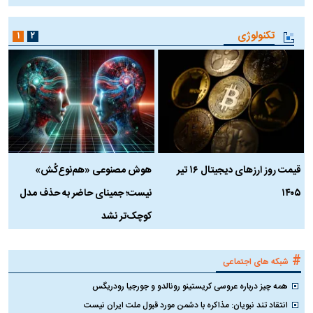
تکنولوژی
۱
۲
قیمت روز ارز‌های دیجیتال ۱۶ تیر
هوش مصنوعی «هم‌نوع‌کُش»
چ
۱۴۰۵
نیست؛ جمینای حاضر به حذف مدل
ک
کوچک‌تر نشد
#
شبکه های اجتماعی
همه چیز درباره عروسی کریستینو رونالدو و جورجیا رودریگس
انتقاد تند نبویان: مذاکره با دشمن مورد قبول ملت ایران نیست