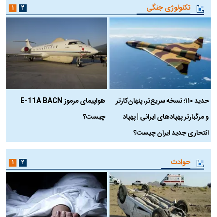
تکنولوژی جنگی
۱
۲
حدید ۱۱۰؛ نسخه سریع‌تر، پنهان‌کارتر
هواپیمای مرموز E-11A BACN
ف
و مرگبارتر پهپادهای ایرانی | پهپاد
چیست؟
م
انتحاری جدید ایران چیست؟
حوادث
۱
۲