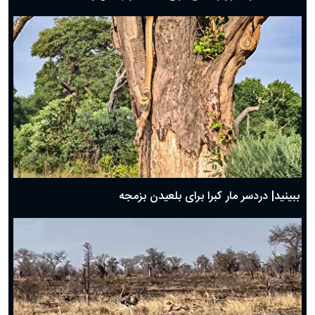
ببینید| دردسر مار کبرا برای بلعیدن بزمجه