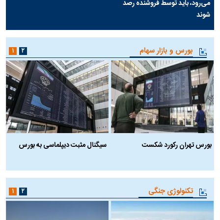
می‌رود، باید توسط فروشنده رصد
شوند
بورس و بازار سهام
۱
۲
بورس تهران رکورد شکست
سیگنال مثبت دیپلماسی به بورس
ب
تکنولوژی جنگی
۱
۲