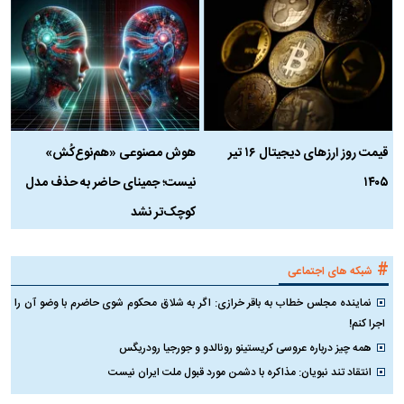
قیمت روز ارز‌های دیجیتال ۱۶ تیر
هوش مصنوعی «هم‌نوع‌کُش»
چ
۱۴۰۵
نیست؛ جمینای حاضر به حذف مدل
ک
کوچک‌تر نشد
#
شبکه های اجتماعی
نماینده مجلس خطاب به باقر خرازی: اگر به شلاق محکوم شوی حاضرم با وضو آن را
اجرا کنم!
همه چیز درباره عروسی کریستینو رونالدو و جورجیا رودریگس
انتقاد تند نبویان: مذاکره با دشمن مورد قبول ملت ایران نیست