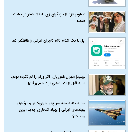
تصاویر تازه از بازیگران زن بامداد خمار در پشت
صحنه
اپل با یک اقدام تازه کاربران ایرانی را غافلگیر کرد
ببینید| مهران غفوریان: اگر وزنم را کم نکرده بودم،
شاید قبل از اکبر عبدی از دنیا می‌رفتم!
حدید ۱۱۰؛ نسخه سریع‌تر، پنهان‌کارتر و مرگبارتر
پهپادهای ایرانی | پهپاد انتحاری جدید ایران
چیست؟