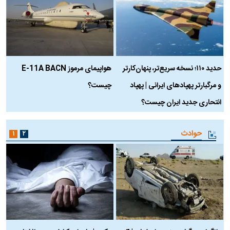
حدید ۱۱۰؛ نسخه سریع‌تر، پنهان‌کارتر
هواپیمای مرموز E-11A BACN
ف
و مرگبارتر پهپادهای ایرانی | پهپاد
چیست؟
م
انتحاری جدید ایران چیست؟
حوادث
۱
۲