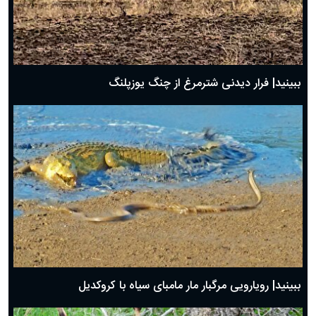
ببینید| فرار دیدنی شترمرغ از چنگ یوزپلنگ
ببینید| رویارویی مرگبار مار مامبای سیاه با کروکدیل