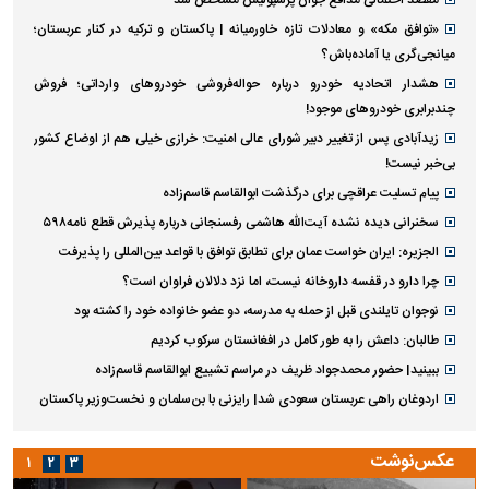
مقصد احتمالی مدافع جوان پرسپولیس مشخص شد
«توافق مکه» و معادلات تازه خاورمیانه | پاکستان و ترکیه در کنار عربستان؛
میانجی‌گری یا آماده‌باش؟
هشدار اتحادیه خودرو درباره حواله‌فروشی خودروهای وارداتی‌؛ فروش
چندبرابری خودروهای موجود!
زیدآبادی پس از تغییر دبیر شورای عالی امنیت: خرازی خیلی هم از اوضاع کشور
بی‌خبر نیست!
پیام تسلیت عراقچی برای درگذشت ابوالقاسم قاسم‌زاده
سخنرانی دیده نشده آیت‌الله هاشمی رفسنجانی درباره پذیرش قطع نامه۵۹۸
الجزیره: ایران خواست عمان برای تطابق توافق با قواعد بین‌المللی را پذیرفت
چرا دارو در قفسه داروخانه نیست، اما نزد دلالان فراوان است؟
نوجوان تایلندی قبل از حمله به مدرسه، دو عضو خانواده خود را کشته بود
طالبان: داعش را به طور کامل در افغانستان سرکوب کردیم
ببینید| حضور محمدجواد ظریف در مراسم تشییع ابوالقاسم قاسم‌زاده
اردوغان راهی عربستان سعودی شد| رایزنی با بن‌سلمان و نخست‌وزیر پاکستان
عکس‌نوشت
۱
۲
۳