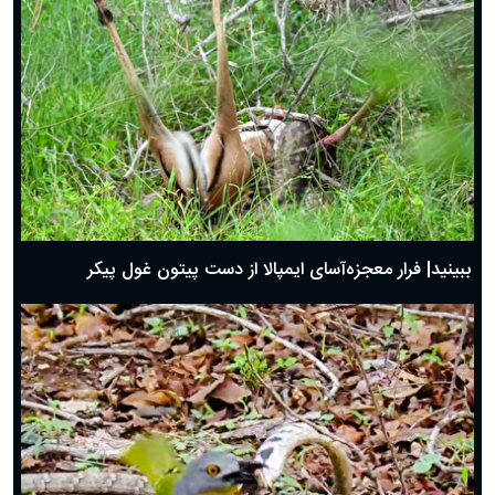
ببینید| فرار معجزه‌آسای ایمپالا از دست پیتون غول پیکر