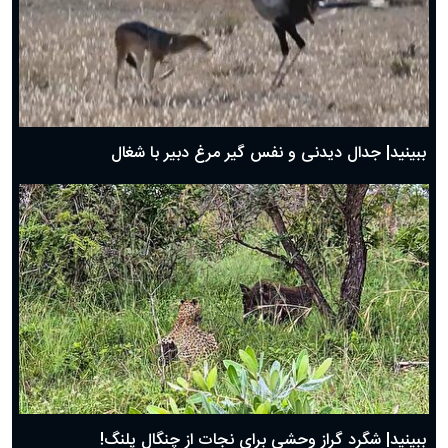
دعای روز سوم ماه مبارک رمضان؛ ۱۴ اسفند ۱۴۰۴
دعای روز دوم ماه مبارک رمضان ۱ اسفند ماه ۱۴۰۴
دعای روز اول ماه مبارک رمضان، ۳۰ بهمن ۱۴۰۴
حضرت زینب(س) چگونه از دنیا رفت؟
بهترین پیامک تبریک روز پدر ۱۴۰۴؛ جملات زیبا و صمیمانه
روز پدر ۱۴۰۴ چه روزی است؟
ببینید| جدال دیدنی و نفس گیر مرغ دبیر با شغال
ببینید| شگرد گراز وحشی برای نجات از چنگال پلنگ!