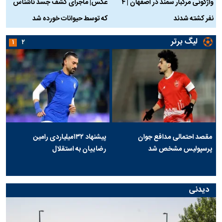
واژگونی مرگبار سمند در اصفهان | ۴
عکس| ماجرای کشف جسد ناشناس
نفر کشته شدند
که توسط حیوانات خورده شد
گ
لیگ برتر
۱
۲
مقصد احتمالی مدافع جوان
پیشنهاد ۱۳۲میلیاردی رامین
پرسپولیس مشخص شد
رضاییان به استقلال
دیدنی