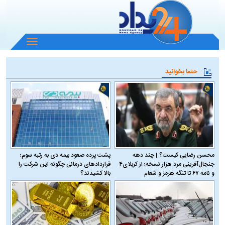
باز
و
بسته
حتما بخوانید
کردن
منو
محسن رضایی کیست؟ | چند دهه
پشت پرده صعود بیمه دی به رتبه سوم؛
جنجال‌آفرینی مرد هزار نسخه؛ از کربلای۴
قراردادهای درمانی چگونه این شرکت را
و نامه ۶۷ تا تنگه هرمز و شعام
بالا کشیدند؟