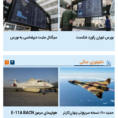
بورس تهران رکورد شکست
سیگنال مثبت دیپلماسی به بورس
ب
تکنولوژی جنگی
۱
۲
حدید ۱۱۰؛ نسخه سریع‌تر، پنهان‌کارتر
هواپیمای مرموز E-11A BACN
ف