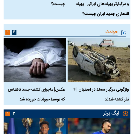
و مرگبارتر پهپادهای ایرانی | پهپاد
چیست؟
م
انتحاری جدید ایران چیست؟
حوادث
۱
۲
واژگونی مرگبار سمند در اصفهان | ۴
عکس| ماجرای کشف جسد ناشناس
نفر کشته شدند
که توسط حیوانات خورده شد
گ
لیگ برتر
۱
۲