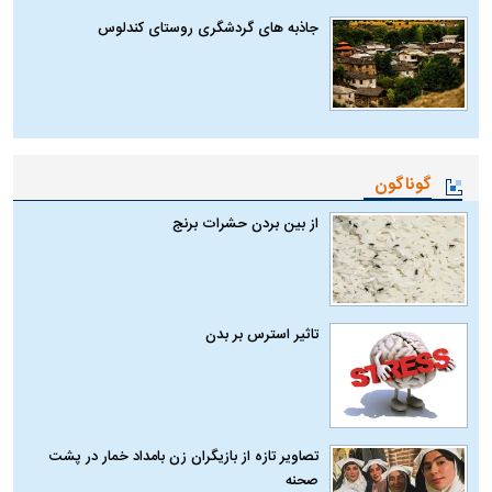
جاذبه های گردشگری روستای کندلوس
گوناگون
از بین بردن حشرات برنج
تاثیر استرس بر بدن
تصاویر تازه از بازیگران زن بامداد خمار در پشت
صحنه