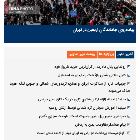
پیاده‌روی جاماندگان اربعین در تهران
آخرین اخبار
پربازدید ها
پربحث ترین عناوین
رونمایی رئال مادرید از گران‌ترین خرید تاریخ خود
دلیل منتفی شدن بازگشت رضاییان به استقلال
جزییات تازه از مذاکرات ایران و عمان؛ کریدورهای شمالی و جنوبی تنگه هرمز
حذف می‌شوند
ببینید| لحظه زلزله ۷.۱ ریشتری ژاپن در یک اتاق عمل جراحی
ببینید| آموزش سربازان کره شمالی توسط ارتش روسیه
ضرغامی: تغییر ریل، عین بصیرت است | فرصت سوزی نکنیم
پیام هشدار مقاومت یمن به ریاض
اکونومیست: پرداخت عوارض به ایران بهتر از ادامه تنش است