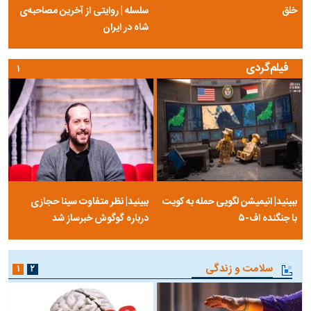
خلق
سلسله | روایتی از آخرین مصاحبه‌ی
شاه در ایران
فیلم‌گردی
۱
ببینید| انیمیشن لگویی حمله به کویت
ببینید| نظر متفاوت سینا حجازی
با جنگنده اف-۵
درباره گوگوش خبرساز شد
سلامت و زندگی
۱
۲