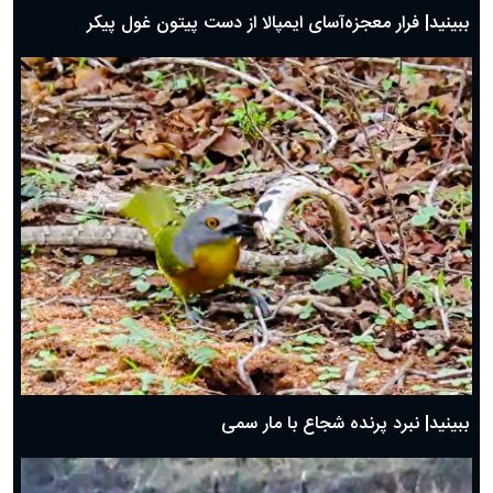
ببینید| فرار معجزه‌آسای ایمپالا از دست پیتون غول پیکر
ببینید| نبرد پرنده شجاع با مار سمی