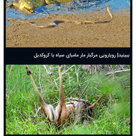
ببینید| رویارویی مرگبار مار مامبای سیاه با کروکدیل