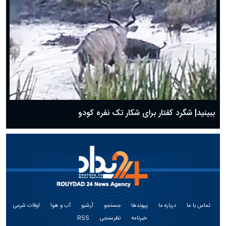
ببینید| شگرد کفتار برای شکار تک نفره کودو
تماس با ما
درباره ما
پیوندها
جستجو
آرشیو
آب و هوا
اوقات شرعی
خبرنامه
نظرسنجی
RSS