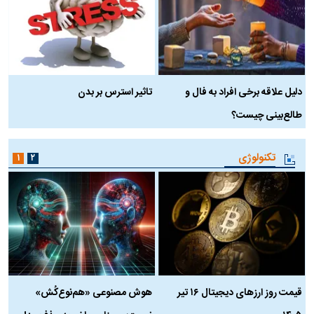
دلیل علاقه برخی افراد به فال و
تاثیر استرس بر بدن
ع
طالع‌بینی چیست؟
آ
تکنولوژی
۱
۲
قیمت روز ارز‌های دیجیتال ۱۶ تیر
هوش مصنوعی «هم‌نوع‌کُش»
چ