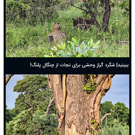
ببینید| شگرد گراز وحشی برای نجات از چنگال پلنگ!