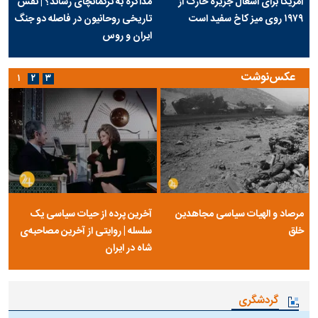
آمریکا برای اشغال جزیره خارک از
مذاکره به ترکمانچای رساند؟ | نقش
۱۹۷۹ روی میز کاخ سفید است
تاریخی روحانیون در فاصله دو جنگ
ایران و روس
عکس‌نوشت
۱
۲
۳
مرصاد و الهیات سیاسی مجاهدین
آخرین پرده از حیات سیاسی یک
خلق
سلسله | روایتی از آخرین مصاحبه‌ی
شاه در ایران
گردشگری