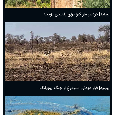
ببینید| دردسر مار کبرا برای بلعیدن بزمجه
ببینید| فرار دیدنی شترمرغ از چنگ یوزپلنگ