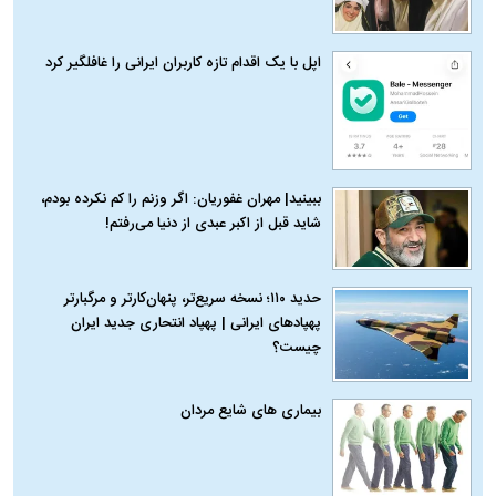
اپل با یک اقدام تازه کاربران ایرانی را غافلگیر کرد
ببینید| مهران غفوریان: اگر وزنم را کم نکرده بودم،
شاید قبل از اکبر عبدی از دنیا می‌رفتم!
حدید ۱۱۰؛ نسخه سریع‌تر، پنهان‌کارتر و مرگبارتر
پهپادهای ایرانی | پهپاد انتحاری جدید ایران
چیست؟
بیماری‌ های شایع مردان