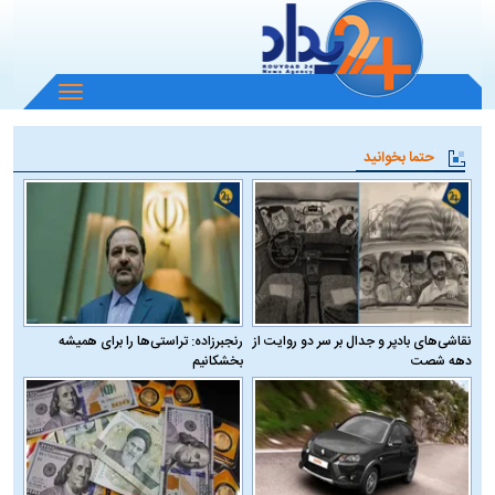
باز
و
بسته
حتما بخوانید
کردن
منو
نقاشی‌های بادپر و جدال بر سر دو روایت از
رنجبرزاده: تراستی‌ها را برای همیشه
دهه شصت
بخشکانیم