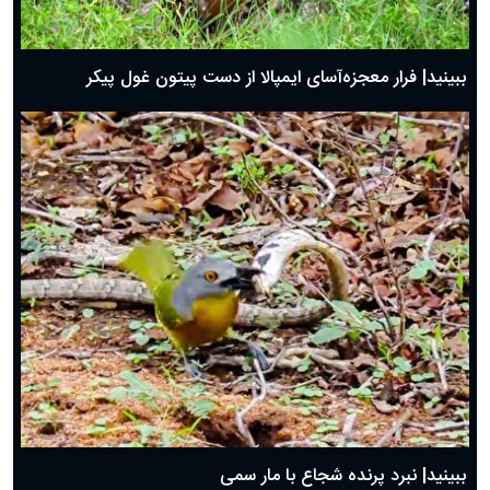
ببینید| فرار معجزه‌آسای ایمپالا از دست پیتون غول پیکر
ببینید| نبرد پرنده شجاع با مار سمی