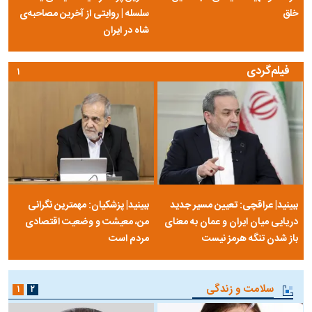
خلق
سلسله | روایتی از آخرین مصاحبه‌ی
شاه در ایران
فیلم‌گردی
۱
ببینید| عراقچی: تعیین مسیر جدید
ببینید| پزشکیان: مهمترین نگرانی
دریایی میان ایران و عمان به معنای
من، معیشت و وضعیت اقتصادی
باز شدن تنگه هرمز نیست
مردم است
سلامت و زندگی
۱
۲