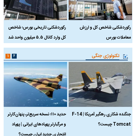
رکوردشکنی شاخص کل و ارزش
رکوردشکنی تاریخی بورس؛ شاخص
ه
معاملات بورس
کل وارد کانال ۵.۵ میلیون واحد شد
ک
تکنولوژی جنگی
۱
۲
جنگنده شکاری رهگیر آمریکا | F-14
حدید ۱۱۰؛ نسخه سریع‌تر، پنهان‌کارتر
Tomcat چیست؟
و مرگبارتر پهپادهای ایرانی | پهپاد
چ
انتحاری جدید ایران چیست؟