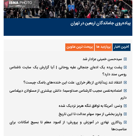
پیاده‌روی جاماندگان اربعین در تهران
آخرین اخبار
پربازدید ها
پربحث ترین عناوین
سیدحسن خمینی عزادار شد
پشت پرده یک ادعای جنجالی علیه روحانی | آیا گزارش یک سایت ناشناس
روسی سند دارد؟
انتقاد تند زیدآبادی از باقر خرازی: علت این خنده‌های بانمک چیست؟
اعتمادبه‌نفس عجیب کارشناس صداوسیما: دانش بیشتری از مسئولان دیپلماسی
دارم
ونس: آمریکا به توافق تنگه هرمز نزدیک شده
واریز بخشی از سود سهام عدالت تا این تاریخ
ریاکاری نهادی در آموزش و پرورش؛ از کمبود معلم تا بسیج امکانات برای
مناسبت‌ها