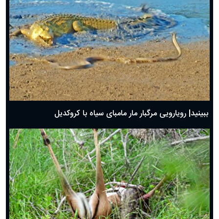
ببینید| رویارویی مرگبار مار مامبای سیاه با کروکدیل