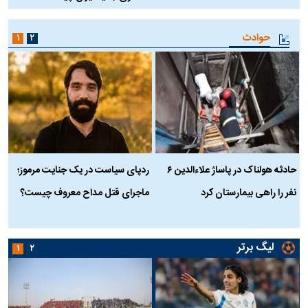
حوادث
۱
۲
حادثه هولناک در پاساژ علاءالدین ۶
ردپای سیاست در یک جنایت مرموز؛
ج
نفر را راهی بیمارستان کرد
ماجرای قتل مداح معروف چیست؟
ب
ج
لیگ برتر
۱
۲