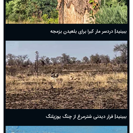
ببینید| دردسر مار کبرا برای بلعیدن بزمجه
ببینید| فرار دیدنی شترمرغ از چنگ یوزپلنگ