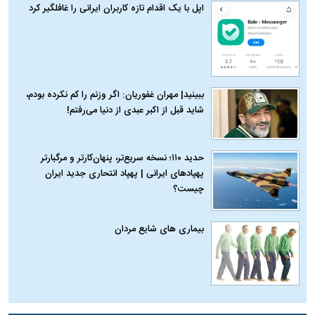
اپل با یک اقدام تازه کاربران ایرانی را غافلگیر کرد
ببینید| مهران غفوریان: اگر وزنم را کم نکرده بودم،
شاید قبل از اکبر عبدی از دنیا می‌رفتم!
حدید ۱۱۰؛ نسخه سریع‌تر، پنهان‌کارتر و مرگبارتر
پهپادهای ایرانی | پهپاد انتحاری جدید ایران
چیست؟
بیماری‌ های شایع مردان