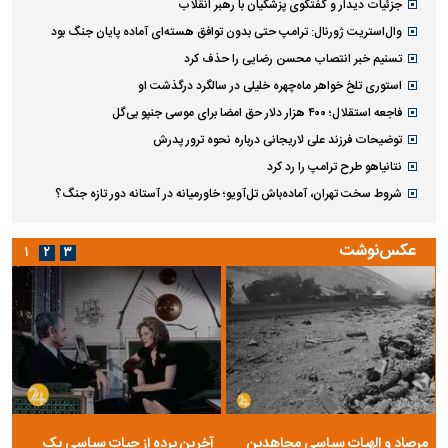
جزئیات دیدار و گفتگوی پزشکیان با رهبر انقلاب
وال‌استریت ژورنال: ترامپ حتی بدون توافق هسته‌ای آماده پایان جنگ بود
تسنیم خبر انتصاب محسن رضایی را حذف کرد
استوری تلخ خواهر ماه‌چهره خلیلی در سالگرد درگذشت او
فاجعه استقلال؛ ۴۰۰ هزار دلار حق امضا برای موسی جنپو بی‌گل
توضیحات فرزند علی لاریجانی درباره نحوه ترور پدرش
نتانیاهو طرح ترامپ را رد کرد
شروط سخت تهران، آماده‌باش تل‌آویو؛ خاورمیانه در آستانه دور تازه جنگ؟
عکس‌نوشت
۱
۲
۳
مرصاد و الهیات سیاسی مجاهدین
آخرین پرده از حیات سیاسی یک