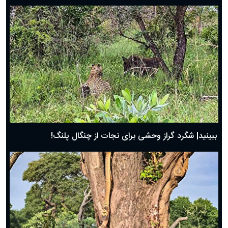
ببینید| شگرد گراز وحشی برای نجات از چنگال پلنگ!