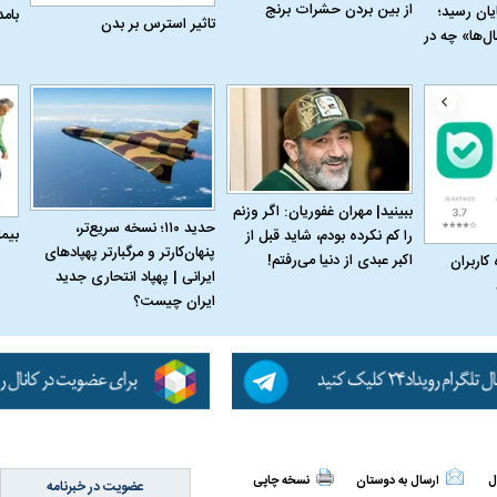
از بین بردن حشرات برنج
به پایان رسید؛
بام
تاثیر استرس بر بدن
ل‌ها» چه در
ببینید| مهران غفوریان: اگر وزنم
حدید ۱۱۰؛ نسخه سریع‌تر،
بیم
را کم نکرده بودم، شاید قبل از
پنهان‌کارتر و مرگبارتر پهپادهای
اکبر عبدی از دنیا می‌رفتم!
 کاربران
ایرانی | پهپاد انتحاری جدید
ایران چیست؟
اسی یک سلسله |
ریشه‌های عزاداری ماه محرم در فرهنگ
عزاداری ماه محرم 
ی شاه در ایران
و تاریخ ایران
انجام می‌شد؟
ل
ارسال به دوستان
نسخه چاپی
عضویت در خبرنامه