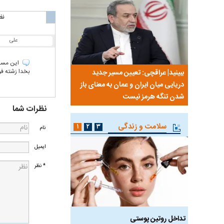
نظ
علی
این مسج
بخدا زشته فر
نی من،
ببینید| عراقچی: تعیین مسیر جدید
ببینید| پزشکیان: مهمتری
ردم است
دریایی میان ایران و عمان به معنای باز
معیشت و وضعیت اقتص
شدن تنگه هرمز نیست
نظرات شما
سلامت و زندگی
۱
۲
۳
نام
ایمیل
* نظر
 طالع‌بینی
تداخل روتین پوستی
ویتامین‌های درخشان‌کنن