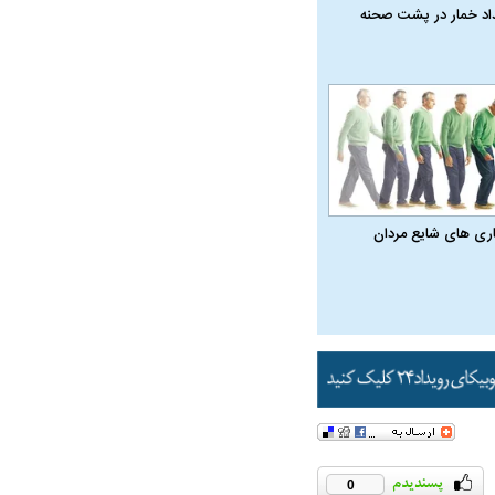
داد خمار در پشت صحنه
اری‌ های شایع مردان
در دوران قاجار چگونه
مردی که سر خم نکرد؟ | غلامرضا تختی و
مرصاد و ال
حکومت پهلوی
0