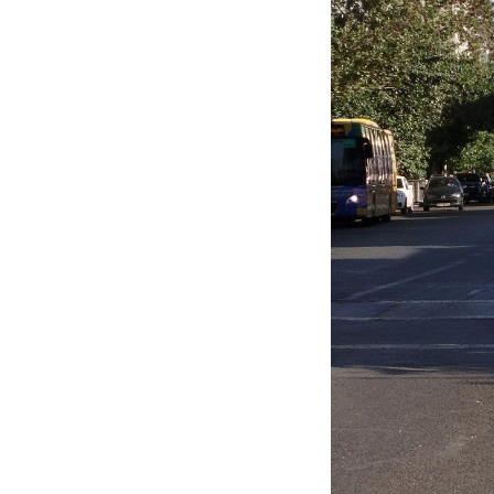
جنگنده شکاری رهگیر آمریکا | F-14
حدید ۱۱۰؛ نسخه سریع‌تر، پنهان‌کارتر و
مرگبارتر پهپادهای ایرانی | پهپاد انتحاری
جدید ایران چیست؟