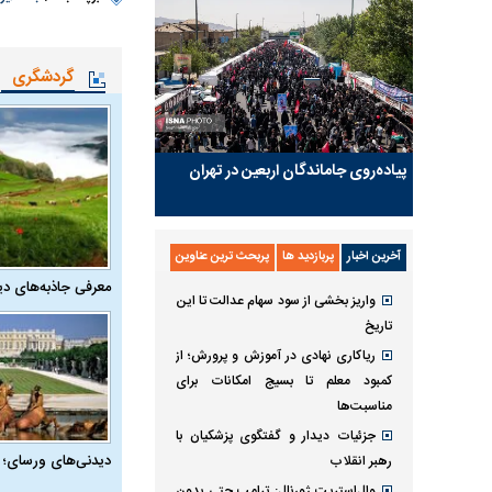
گردشگری
پیاده‌روی جاماندگان اربعین در تهران
آخرین اخبار
پربازدید ها
پربحث ترین عناوین
معرفی جاذبه‌های دی
واریز بخشی از سود سهام عدالت تا این
تاریخ
ریاکاری نهادی در آموزش و پرورش؛ از
کمبود معلم تا بسیج امکانات برای
مناسبت‌ها
جزئیات دیدار و گفتگوی پزشکیان با
دیدنی‌های ورسای؛ 
رهبر انقلاب
وال‌استریت ژورنال: ترامپ حتی بدون