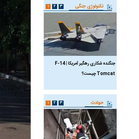
تکنولوژی جنگی
۱
۲
۳
جنگنده شکاری رهگیر آمریکا | F-14
حدید ۱۱۰؛ نسخه سریع‌
Tomcat چیست؟
مرگبارتر پهپادهای ایرانی 
جدید ایران چیست؟
حوادث
۱
۲
۳