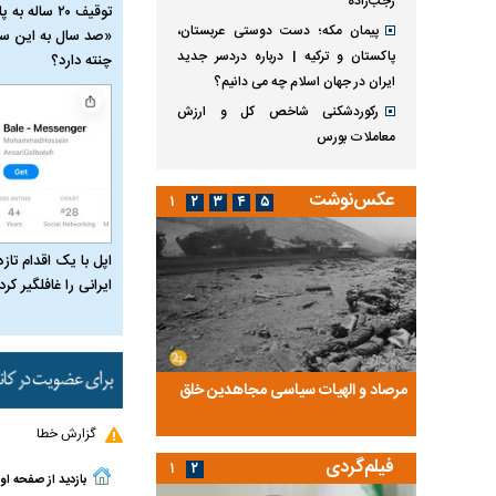
رجب‌زاده
توقیف ۲۰ ساله 
پیمان مکه؛ دست دوستی عربستان،
«صد سال به این سا
پاکستان و ترکیه | درباره دردسر جدید
چنته دارد؟
ایران در جهان اسلام چه می دانیم؟
رکوردشکنی شاخص کل و ارزش
معاملات بورس
عکس‌نوشت
۱
۲
۳
۴
۵
اپل با یک اقدام تازه
ایرانی را غافلگیر کرد
ضا تختی و
مرصاد و الهیات سیاسی مجاهدین خلق
آخرین پرده از حیات سی
روایتی از آخرین مصاحبه‌
گزارش خطا
فیلم‌گردی
۱
۲
بازدید از صفحه او