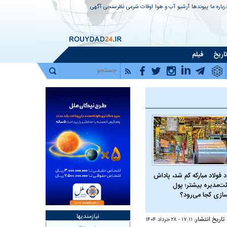
رباره ما
پیوندها
آرشیو
آب و هوا
اوقات شرعی
نظرسنجی
آگهی
اریخ
فیلم
 فولاد مبارکه کم شد، پاداش
ت‌مدیره بیشتر؛ پول
سازی کجا می‌رود؟
نیازمندیها
تاریخ انتشار:
۱۷:۱۱ - ۲۸ خرداد ۱۴۰۴