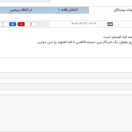
انتشار یافته:
۱
در انتظار بررسی:
رات بینندگان
۱۲:۰۲ - ۱۴۰۴/۰۳/۲۹
|
|
1
0
د قبه الصخره است
ق بعنوان یک خبرنگار بین مسجدالاقصی با قبه الصهره رو نمی دونین
ن نگرانی من،
ببینید| عراقچی: تعیین مسیر جدید
ببینید| پزشکیان: م
ادی مردم است
دریایی میان ایران و عمان به معنای باز
معیشت و وضعیت 
شدن تنگه هرمز نیست
ده و شفاف‌کننده
دلیل علاقه برخی افراد به فال و طالع‌بینی
تداخل روتین پوست