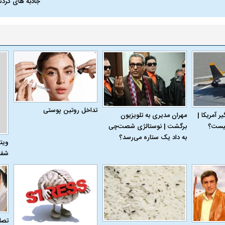
جاذبه های گرد
تداخل روتین پوستی
 آمریکا |
مهران مدیری به تلویزیون
برگشت | نوستالژی شصت‌چی
به داد یک ستاره می‌رسد؟
ویت
شفا
تصاو