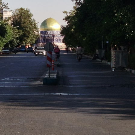
تر، پنهان‌کارتر و
هواپیمای مرموز E-11A BACN چیست؟
| پهپاد انتحاری
Tomcat چیست؟