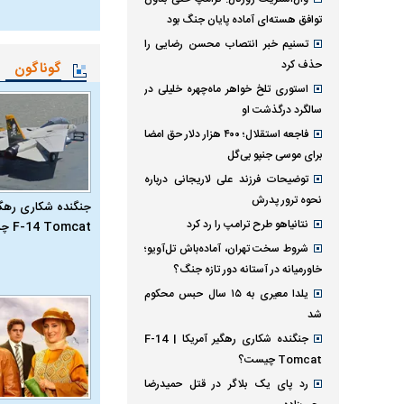
توافق هسته‌ای آماده پایان جنگ بود
تسنیم خبر انتصاب محسن رضایی را
حذف کرد
گوناگون
استوری تلخ خواهر ماه‌چهره خلیلی در
سالگرد درگذشت او
فاجعه استقلال؛ ۴۰۰ هزار دلار حق امضا
برای موسی جنپو بی‌گل
توضیحات فرزند علی لاریجانی درباره
نحوه ترور پدرش
جنگنده شکاری رهگیر
نتانیاهو طرح ترامپ را رد کرد
F-14 Tomcat چیست؟
شروط سخت تهران، آماده‌باش تل‌آویو؛
خاورمیانه در آستانه دور تازه جنگ؟
یلدا معیری به ۱۵ سال حبس محکوم
شد
جنگنده شکاری رهگیر آمریکا | F-14
Tomcat چیست؟
رد پای یک بلاگر در قتل حمیدرضا