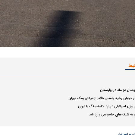
یت مرموز؛
جراحان قلابی در شمال تهران بازداشت
وف چیست؟
شدند؛ از تزریق فیلر تا جراحی پلک
راهی بیمارستان کر
تبط
ان موساد در بهارستان
ل با تماشاگر
رقم نجومی رضایتنامه مدافع موردنظر
دو خرید جدید پرس
ر خیابان رشید یاسمی بالاتر از میدان ونک تهران
پرسپولیس لو رفت
امضای قرارداد امر
زیر اسرائیلی درباره ادامه جنگ با ایران
 به شبکه‌های جاسوسی وارد شد
ن و اسرائیل