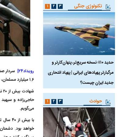
تکنولوژی جنگی
۱
۲
۳
 ماسک
حدید ۱۱۰؛ نسخه سریع‌تر، پنهان‌کارتر و
هواپیمای مرموز E-11A BACN چیست؟
رویداد۲۴|
سردار صف
مرگبارتر پهپادهای ایرانی | پهپاد انتحاری
۱.۶ میلیارد مسلمان، بر قدرت غربی‌ها غلبه خواهد کرد و آمریکا رو به افول خواهد رفت.
جدید ایران چیست؟
شه
حاجی‌زاده و سپهبد
حوادث
۱
۲
۳
می‌گویم.
با بیش ا
خواهد بود. دشمنان 