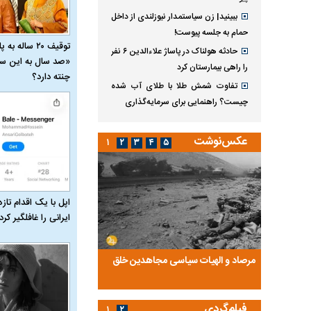
ببینید| زن سیاستمدار نیوزلندی از داخل
حمام به جلسه پیوست!
توقیف ۲۰ ساله 
حادثه هولناک در پاساژ علاءالدین ۶ نفر
«صد سال به این سا
را راهی بیمارستان کرد
چنته دارد؟
تفاوت شمش طلا با طلای آب شده
چیست؟ راهنمایی برای سرمایه‌گذاری
عکس‌نوشت
۱
۲
۳
۴
۵
اپل با یک اقدام تازه
ایرانی را غافلگیر کرد
ضا تختی و
مرصاد و الهیات سیاسی مجاهدین خلق
آخرین پرده از حیات سی
روایتی از آخرین مصاحبه‌
فیلم‌گردی
۱
۲