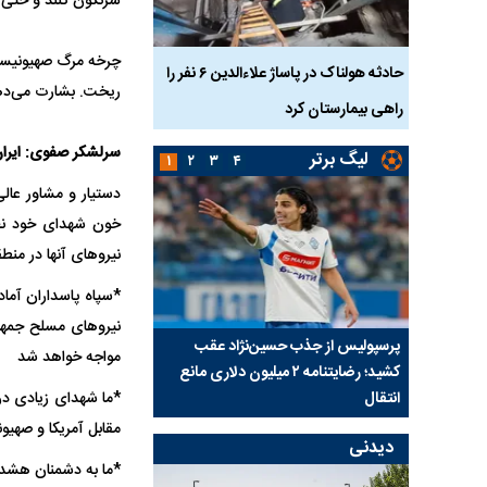
سرنگون کنند و حتی 
چرخه مرگ صهیونیست‌
بازداشت
حادثه هولناک در پاساژ علاءالدین ۶ نفر را
ردپای سیاست در یک جنا
ریخت. بشارت می‌دهم
پلک
راهی بیمارستان کرد
ماجرای قتل مداح معر
سرلشکر صفوی: ایران
لیگ برتر
۱
۲
۳
۴
دستیار و مشاور عالی
خون شهدای خود نخوا
نیروهای آنها در منطق
*سپاه پاسداران آم
نیروهای مسلح جمهور
ی شد؛
پرسپولیس از جذب حسین‌نژاد عقب
بازی‌های لیگ برتر فوتبا
مواجه خواهد شد
کشید؛ رضایتنامه ۲ میلیون دلاری مانع
برگزار می‌شود
انتقال
*ما شهدای زیادی در 
مقابل آمریکا و صهیو
دیدنی
*ما به دشمنان هشدار