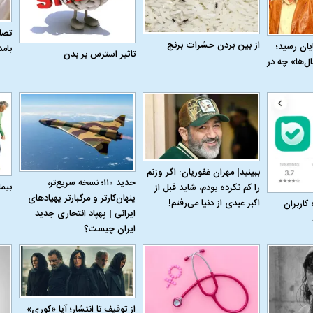
تصاو
از بین بردن حشرات برنج
به پایان رسید؛
بام
تاثیر استرس بر بدن
ل‌ها» چه در
ببینید| مهران غفوریان: اگر وزنم
حدید ۱۱۰؛ نسخه سریع‌تر،
بیم
را کم نکرده بودم، شاید قبل از
پنهان‌کارتر و مرگبارتر پهپادهای
اکبر عبدی از دنیا می‌رفتم!
 کاربران
ایرانی | پهپاد انتحاری جدید
ایران چیست؟
اسی یک سلسله |
ریشه‌های عزاداری ماه محرم در فرهنگ
عزاداری ماه محرم 
ی شاه در ایران
و تاریخ ایران
انجام می‌شد؟
از توقیف تا انتشار؛ آیا «کوری»