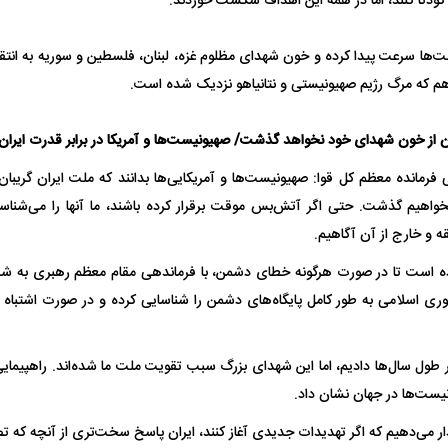
کودتا کنند، اما در همه این اهداف شکست خوردند.
ها سرعت پیدا کرده و خون شهدای مظلوم غزه، لبنان، فلسطین و سوریه به انتقا
یت مرموز؛
جراحان قلابی در شمال تهران بازداشت
 که مرگ رژیم صهیونیستی و نتانیاهو نزدیک شده است.
وف چیست؟
شدند؛ از تزریق فیلر تا جراحی پلک
راهی بیمارستان کر
 از خون شهدای خود نخواهد گذشت/ صهیونیست‌ها و آمریکا در برابر قدرت ایر
 فرمانده معظم کل قوا: صهیونیست‌ها و آمریکایی‌ها بدانند که ملت ایران گریبان آ
هیم گذشت. حتی اگر آتش‌بس موقت برقرار کرده باشند، ما آنها را می‌شناسیم و
ه و خارج از آن آگاهیم.
اده است تا در صورت هرگونه خطای دشمن، با فرماندهی مقام معظم رهبری به 
ی اسلامی به طور کامل پایگاه‌های دشمن را شناسایی کرده و در صورت اشتباه دی
ل با تماشاگر
رقم نجومی رضایتنامه مدافع موردنظر
دو خرید جدید پرس
پرسپولیس لو رفت
امضای قرارداد امر
طول سال‌ها دادیم، اما این شهدای بزرگ سبب تقویت ملت ما شده‌اند. راهپیمایی
نیست‌ها در جهان نشان داد.
 می‌دهیم که اگر تهدیدات جدیدی آغاز کنند، ایران پاسخ سخت‌تری از آنچه که تص