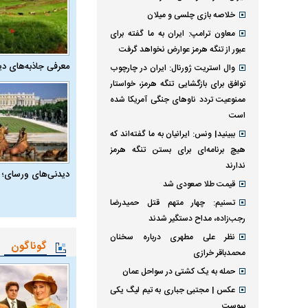
خلاصه بازی چلسی و میلان
معاون ترامپ: ایران به ما گفته برای
عبور از تنگه هرمز عوارض نخواهد گرفت
معرفی جاذبه‌های دی
وال استریت ژورنال: ایران در چارچوب
توافق برای بازگشایی تنگه هرمز، خواستار
ممنوعیت تردد ناو‌های جنگی آمریکا شده
است
ببینید| ونس: ایرانیان به ما گفته‌اند که
هیچ برنامه‌ای برای بستن تنگه هرمز
ندارند
دیدنی‌های ورسای؛ 
قیمت طلا صعودی شد
تسنیم: چهار متهم قتل حمیدرضا
رجب‌زاده، مداح دستگیر شدند
نظر علی مطهری درباره سخنان
گوناگون
محمدباقر خرازی
حمله به یک کشتی در سواحل عمان
عکس | مجتبی جباری به تیم لیگ یکی
پیوست