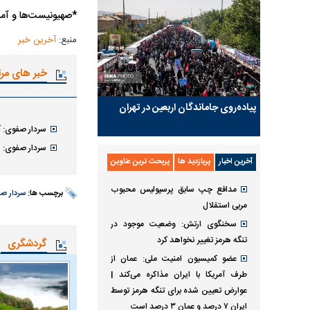
*صهیونیست‌ها و آمر
منبع:
آخرین خبر
خبر های مر
پیاده‌روی جاماندگان اربعین در تهران
سردار صفوی: آهن پاره
سردار صفوی: هن
آخرین اخبار
پربازدید ها
پربحث ترین عناوین
مدافع چپ سابق پرسپولیس محبوب
برچسب ها:
سردار ص
مربی استقلال
سخنگوی ارتش: وضعیت موجود در
تنگه هرمز تغییر نخواهد کرد
گردشگری
عضو کمیسیون امنیت ملی: عمان از
طرف آمریکا با ایران مذاکره می‌کند‌ |
عوارض تعیین شده برای تنگه هرمز توسط
ایران ۷ درصد و عمان ۳ درصد است