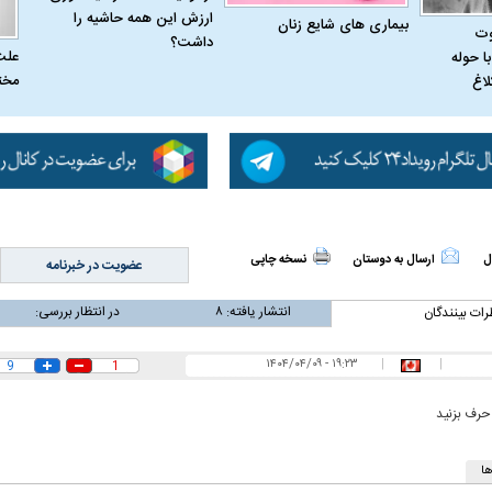
ارزش این همه حاشیه را
بیماری‌ های شایع زنان
وت
داشت؟
علت
ا حوله
مخت
لاغ
وزلندی از داخل
ببینید| ونس: ایرانیان به ما گفته‌اند که
ببینید| زن سیاستمد
هیچ برنامه‌ای برای بستن تنگه هرمز
حمام به جلسه پی
ندارند
ل
ارسال به دوستان
نسخه چاپی
عضویت در خبرنامه
انتشار یافته:
۸
در انتظار بررسی:
رات بینندگان
۱۹:۲۳ - ۱۴۰۴/۰۴/۰۹
|
|
9
1
 حرف بزنید
ا