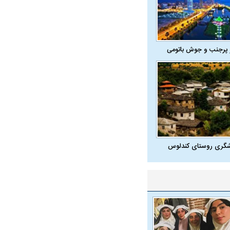
 پرجنب و جوش باتومی
شگری روستای کندلوس