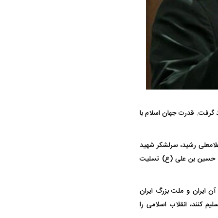
ه سریع‌تر، پنهان‌کارتر و
هواپیمای مرموز E-11A BACN چیست؟
 گرفت. قدرت جهان اسلام با
یرانی | پهپاد انتحاری
؟
هید غلامعلی رشید، سرلشکر شهید
رت حسین بن علی (ع) تسلیت
 از آن ایران و ملت بزرگ ایران
یم کنند، انقلاب اسلامی را