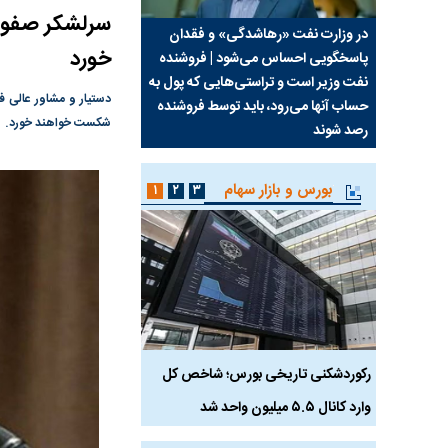
سرلشکر صفوی:
سیما علیه
در وزارت نفت «رهاشدگی» و فقدان
چرا رویای آمریکایی سرن
خورد
پاسخگویی احساس می‌شود | فروشنده
نابودی محور مقاومت تع
نفت وزیر است و تراستی‌هایی که پول به
پرد
دستیار و مشاور عالی ف
حساب آنها می‌رود، باید توسط فروشنده
واشنگتن را زمین زد
شکست خواهند خورد.
رصد شوند
بورس و بازار سهام
۱
۲
۳
رکوردشکنی تاریخی بورس؛ شاخص کل
هجوم نقدینگی به بورس
وارد کانال ۵.۵ میلیون واحد شد
هم‌وزن در قله تاریخی