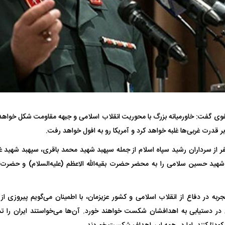
فضاپیمای «استارشیپ» ایلان ماسک
حدید ۱۱۰؛ نسخ
وی گفت: خاورمیانه بزرگ با محوریت انقلاب اسلامی و جبهه مقاومت شکل خواهد
چیست؟
مرگبارتر پهپادهای ا
جدید ایران چیست
ادت بیش از ۲۰ نفر از سرداران رشید سپاه اسلام از جمله سپهبد شهید محمد باقری، سپهبد ش
 شهید حسین سلامی را به محضر حضرت بقیه‌الله الاعظم (علیه‌السلام) و حض
ز ۴۰ سال تجربه در دفاع از انقلاب اسلامی و کشور عزیزمان، با اطمینان می‌گویم پیروزی
در دستیابی به اهدافشان شکست خواهند خورد. آن‌ها می‌خواستند ایران را تسل