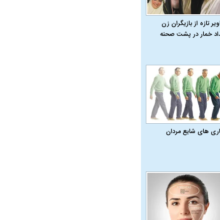
یر تازه از بازیگران زن
داد خمار در پشت صحنه
اری‌ های شایع مردان
در دوران قاجار چگونه
مردی که سر خم نکرد؟ | غلامرضا تختی و
مرصاد و ال
حکومت پهلوی