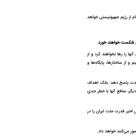
م از رژیم صهیونیستی خواهد
حادثه هولناک در پاساژ علاءالدین ۶ نفر را
ردپای سیاست در یک جنایت مرموز؛
د
ماجرای قتل مداح معروف چیست؟
ان شکست خواهند خورد
نها را رها نخواهند کرد و از
 از ساختارها، پایگاه‌ها و
شدت پاسخ دهد. بانک اهداف
گر، منافع آنها با خطر جدی
پولیس نهایی شد؛
پرسپولیس از جذب حسین‌نژاد عقب
بازی‌های لیگ
وز
کشید؛ رضایتنامه ۲ میلیون دلاری مانع
برگزار می‌شو
انتقال
 اخیر قدرت ملت ایران را در
ور می‌کنند خواهد داد.