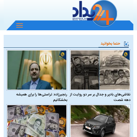
باز
و
بسته
حتما بخوانید
کردن
منو
نقاشی‌های بادپر و جدال بر سر دو روایت از
رنجبرزاده: تراستی‌ها را برای همیشه
دهه شصت
بخشکانیم