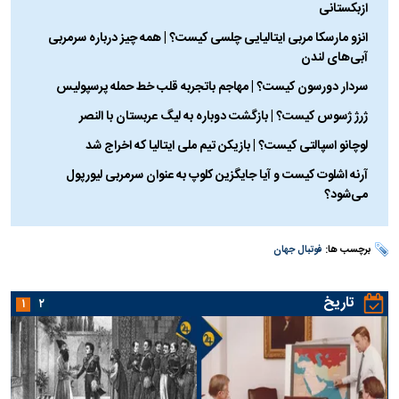
ازبکستانی
انزو مارسکا مربی ایتالیایی چلسی کیست؟ | همه چیز درباره سرمربی
آبی‌های لندن
سردار دورسون کیست؟ | مهاجم باتجربه قلب خط حمله پرسپولیس
ژرژ ژسوس کیست؟ | بازگشت دوباره به لیگ عربستان با النصر
لوچانو اسپالتی کیست؟ | بازیکن تیم ملی ایتالیا که اخراج شد
آرنه اشلوت کیست و آیا جایگزین کلوپ به عنوان سرمربی لیورپول
می‌شود؟
برچسب ها:
فوتبال جهان
تاریخ
۱
۲