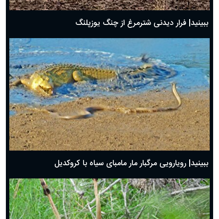
ببینید| فرار دیدنی شترمرغ از چنگ یوزپلنگ
ببینید| رویارویی مرگبار مار مامبای سیاه با کروکدیل