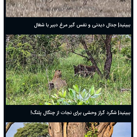
حضرت زینب(س) چگونه از دنیا رفت؟
بهترین پیامک تبریک روز پدر ۱۴۰۴؛ جملات زیبا و صمیمانه
روز پدر ۱۴۰۴ چه روزی است؟
ببینید| جدال دیدنی و نفس گیر مرغ دبیر با شغال
ببینید| شگرد گراز وحشی برای نجات از چنگال پلنگ!