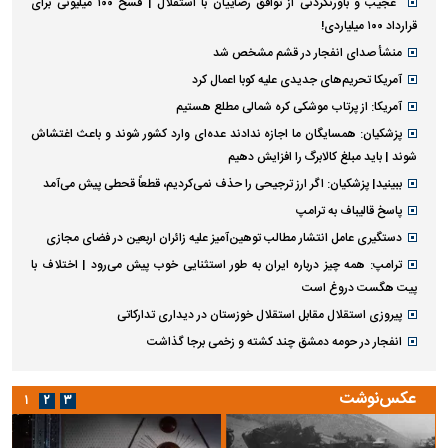
عجیب و باورنکردنی از توافق رضاییان با استقلال | فسخ ۱۰۰ میلیونی برای
قرارداد ۱۰۰ میلیاردی!
منشأ صدای انفجار در قشم مشخص شد
آمریکا تحریم‌های جدیدی علیه کوبا اعمال کرد
آمریکا: از پرتاب موشکی کره شمالی مطلع هستیم
پزشکیان: همسایگان ما اجازه ندادند عده‌ای وارد کشور شوند و باعث اغتشاش
شوند | باید مبلغ کالابرگ را افزایش دهیم
ببینید| پزشکیان: اگر ارز ترجیحی را حذف نمی‌کردیم، قطعاً قحطی پیش می‌آمد
پاسخ قالیباف به ترامپ
دستگیری عامل انتشار مطالب توهین‌آمیز علیه زائران اربعین در فضای مجازی
ترامپ: همه چیز درباره ایران به طور استثنایی خوب پیش می‌رود | اختلاف با
پیت هگست دروغ است
پیروزی استقلال مقابل استقلال خوزستان در دیداری تدارکاتی
انفجار در حومه دمشق چند کشته و زخمی برجا گذاشت
عکس‌نوشت
۱
۲
۳