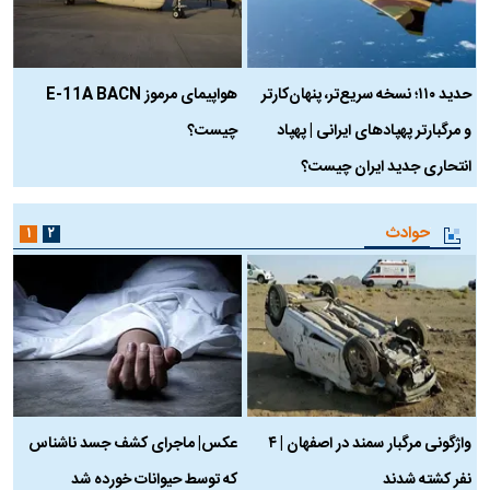
حدید ۱۱۰؛ نسخه سریع‌تر، پنهان‌کارتر
هواپیمای مرموز E-11A BACN
ف
و مرگبارتر پهپادهای ایرانی | پهپاد
چیست؟
م
انتحاری جدید ایران چیست؟
حوادث
۱
۲
واژگونی مرگبار سمند در اصفهان | ۴
عکس| ماجرای کشف جسد ناشناس
نفر کشته شدند
که توسط حیوانات خورده شد
گ