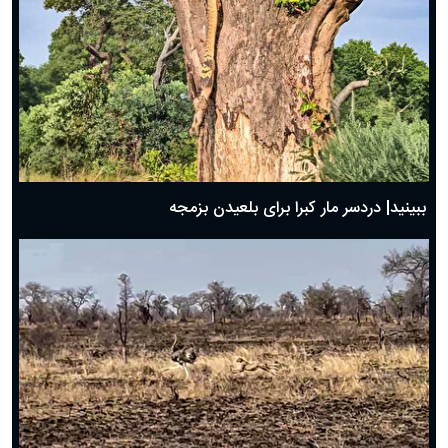
ببینید| دردسر مار کبرا برای بلعیدن بزمجه