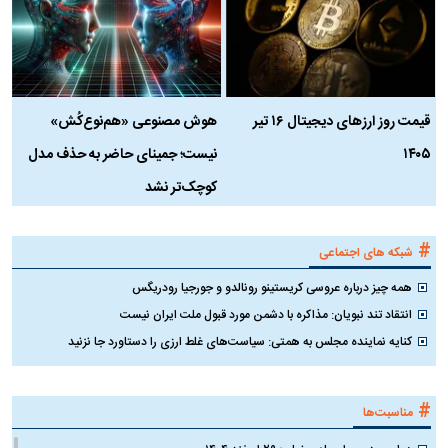
قیمت روز ارز‌های دیجیتال ۱۶ تیر
هوش مصنوعی «هم‌نوع‌کُش»
چ
۱۴۰۵
نیست؛ جمینای حاضر به حذف مدل
ک
کوچک‌تر نشد
#
شبکه های اجتماعی
همه چیز درباره عروسی کریستینو رونالدو و جورجیا رودریگس
انتقاد تند نبویان: مذاکره با دشمن مورد قبول ملت ایران نیست
کنایه نماینده مجلس به همتی: سیاست‌های غلط ارزی را دستاورد جا نزنید
#
مناسبت‌ها