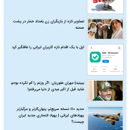
تصاویر تازه از بازیگران زن بامداد خمار در پشت
صحنه
اپل با یک اقدام تازه کاربران ایرانی را غافلگیر کرد
ببینید| مهران غفوریان: اگر وزنم را کم نکرده بودم،
شاید قبل از اکبر عبدی از دنیا می‌رفتم!
حدید ۱۱۰؛ نسخه سریع‌تر، پنهان‌کارتر و مرگبارتر
پهپادهای ایرانی | پهپاد انتحاری جدید ایران
چیست؟