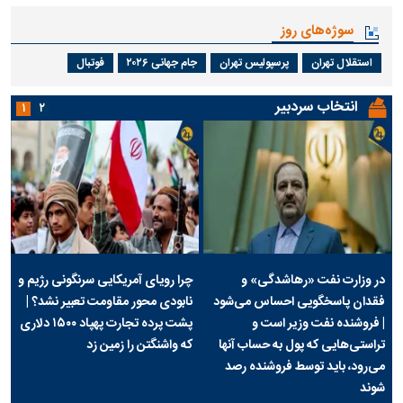
سوژه‌های روز
استقلال تهران
پرسپولیس تهران
جام جهانی ۲۰۲۶
فوتبال
انتخاب سردبیر
۱
۲
در وزارت نفت «رهاشدگی» و
چرا رویای آمریکایی سرنگونی رژیم و
فقدان پاسخگویی احساس می‌شود
نابودی محور مقاومت تعبیر نشد؟ |
| فروشنده نفت وزیر است و
پشت پرده تجارت پهپاد‌ ۱۵۰۰ دلاری
تراستی‌هایی که پول به حساب آنها
که واشنگتن را زمین زد
می‌رود، باید توسط فروشنده رصد
شوند