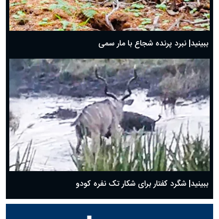
ببینید| نبرد پرنده شجاع با مار سمی
ببینید| شگرد کفتار برای شکار تک نفره کودو