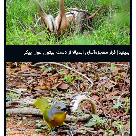
ببینید| فرار معجزه‌آسای ایمپالا از دست پیتون غول پیکر