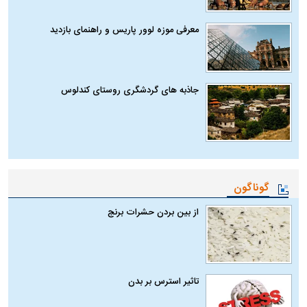
معرفی موزه لوور پاریس و راهنمای بازدید
جاذبه های گردشگری روستای کندلوس
گوناگون
از بین بردن حشرات برنج
تاثیر استرس بر بدن