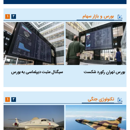
بورس و بازار سهام
۱
۲
بورس تهران رکورد شکست
سیگنال مثبت دیپلماسی به بورس
ب
تکنولوژی جنگی
۱
۲